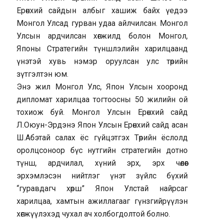
Ерөнхий сайдын албыг хашиж байх үедээ
Монгол Улсад гурван удаа айлчилсан. Монгол
Улсын ардчилсан хөгжилд болон Монгол,
Японы Стратегийн түншлэлийн харилцаанд
үнэтэй хувь нэмэр оруулсан улс төрийн
зүтгэлтэн юм.
Энэ жил Монгол Улс, Япон Улсын хооронд
дипломат харилцаа тогтоосны 50 жилийн ой
тохиож буй. Монгол Улсын Ерөнхий сайд
Л.Оюун-Эрдэнэ Япон Улсын Ерөнхий сайд асан
Ш.Абэтай салах ёс гүйцэтгэх Төрийн ёслолд
оролцсоноор бүс нутгийн стратегийн дотно
түнш, ардчилал, хүний эрх, эрх чөлөөг
эрхэмлэсэн нийтлэг үнэт зүйлс бүхий
“гуравдагч хөрш” Япон Улстай найрсаг
харилцаа, хамтын ажиллагааг гүнзгийрүүлэн
хөгжүүлэхэд чухал ач холбогдолтой болно.