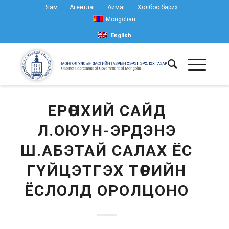
Яам
Агентлаг
Аймаг
Холбоо барих
Mongolian
English
ЕРӨНХИЙ САЙД
Л.ОЮУН-ЭРДЭНЭ
Ш.АБЭТАЙ САЛАХ ЁС
ГҮЙЦЭТГЭХ ТӨРИЙН
ЁСЛОЛД ОРОЛЦОНО