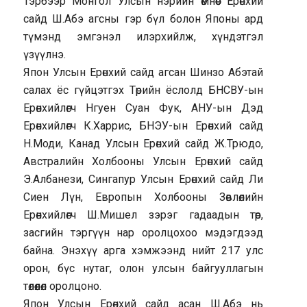
Тэрбээр Монгол Улсын нэрийн өмнөөс Ерөнхий
сайд Ш.Абэ агсны гэр бүл болон Японы ард
түмэнд эмгэнэл илэрхийлж, хүндэтгэл
үзүүлнэ.
Япон Улсын Ерөнхий сайд агсан Шинзо Абэтай
салах ёс гүйцэтгэх Төрийн ёслолд БНСВУ-ын
Ерөнхийлөгч Нгуен Суан Фук, АНУ-ын Дэд
Ерөнхийлөгч К.Харрис, БНЭУ-ын Ерөнхий сайд
Н.Моди, Канад Улсын Ерөнхий сайд Ж.Трюдо,
Австралийн Холбооны Улсын Ерөнхий сайд
Э.Албанези, Сингапур Улсын Ерөнхий сайд Ли
Сиен Лүн, Европын Холбооны Зөвлөлийн
Ерөнхийлөгч Ш.Мишел зэрэг гадаадын төр,
засгийн тэргүүн нар оролцохоо мэдэгдээд
байна. Энэхүү арга хэмжээнд нийт 217 улс
орон, бүс нутаг, олон улсын байгууллагын
төлөөлөл оролцоно.
Япон Улсын Ерөнхий сайд асан Ш.Абэ нь