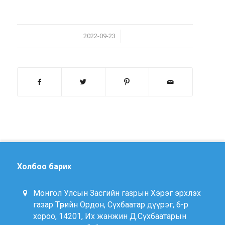
/
2022-09-23
Холбоо барих
Монгол Улсын Засгийн газрын Хэрэг эрхлэх
газар Төрийн Ордон, Сүхбаатар дүүрэг, 6-р
хороо, 14201, Их жанжин Д.Сүхбаатарын