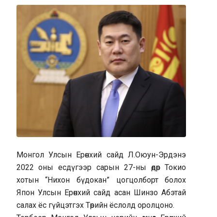
Монгол Улсын Ерөнхий сайд Л.Оюун-Эрдэнэ
2022 оны есдүгээр сарын 27-ны өдөр Токио
хотын “Нихон бүдокан” цогцолборт болох
Япон Улсын Ерөнхий сайд асан Шинзо Абэтай
салах ёс гүйцэтгэх Төрийн ёслолд оролцоно.