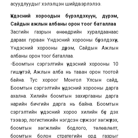
асуудлуудыг хэлэлцэн шийдвэрлэлээ.
Үндэсний хороодын бүрэлдэхүүн, дүрэм,
Сайдын ажлын албаны орон тоог баталлаа
Засгийн газрын өнөөдрийн хуралдаанаас
дараах гурван Үндэсний хорооны бүрэлдэхүүн,
Үндэсний хорооны дүрэм, Сайдын Ажлын
албаны орон тоог баталлаа.
-Боомтын сэргэлтийн үндэсний хорооны 10
гишүүнтэй, Ажлын алба нь таван орон тоотой
байна. Тус хороог Монгол Улсын сайд,
Боомтын сэргэлтийн үндэсний хорооны дарга
ахална. Хилийн боомтын захиргааны дарга
нарийн бичгийн дарга нь байна. Боомтын
сэргэлтийн үндэсний хороо хилийн бүс дэх
тээвэр, логистикийн нэгдсэн сүлжээг хөгжүүлэх,
боомтын хөгжлийн бодлого, төлөвлөлт,
боомтын болон стратегийн орд газрыг