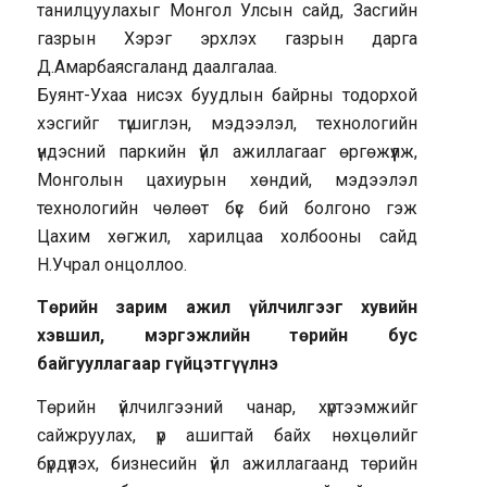
танилцуулахыг Монгол Улсын сайд, Засгийн
газрын Хэрэг эрхлэх газрын дарга
Д.Амарбаясгаланд даалгалаа.
Буянт-Ухаа нисэх буудлын байрны тодорхой
хэсгийг түшиглэн, мэдээлэл, технологийн
үндэсний паркийн үйл ажиллагааг өргөжүүлж,
Монголын цахиурын хөндий, мэдээлэл
технологийн чөлөөт бүс бий болгоно гэж
Цахим хөгжил, харилцаа холбооны сайд
Н.Учрал онцоллоо.
Төрийн зарим ажил үйлчилгээг хувийн
хэвшил, мэргэжлийн төрийн бус
байгууллагаар гүйцэтгүүлнэ
Төрийн үйлчилгээний чанар, хүртээмжийг
сайжруулах, үр ашигтай байх нөхцөлийг
бүрдүүлэх, бизнесийн үйл ажиллагаанд төрийн