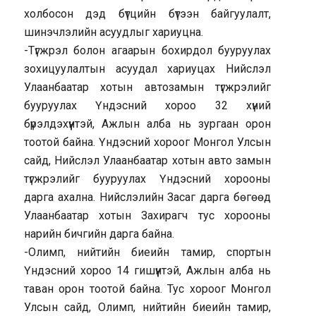
холбосон дэд бүтцийн бүтээн байгуулалт,
шинэчлэлийн асуудлыг хариуцна.
-Түгжрэл болон агаарын бохирдол бууруулах
зохицуулалтын асуудал хариуцах Нийслэл
Улаанбаатар хотын автозамын түгжрэлийг
бууруулах Үндэсний хороо 32 хүний
бүрэлдэхүүнтэй, Ажлын алба нь зургаан орон
тоотой байна. Үндэсний хороог Монгол Улсын
сайд, Нийслэл Улаанбаатар хотын авто замын
түгжрэлийг бууруулах Үндэсний хорооны
дарга ахална. Нийслэлийн Засаг дарга бөгөөд
Улаанбаатар хотын Захирагч тус хорооны
нарийн бичгийн дарга байна.
-Олимп, нийтийн биеийн тамир, спортын
Үндэсний хороо 14 гишүүнтэй, Ажлын алба нь
таван орон тоотой байна. Тус хороог Монгол
Улсын сайд, Олимп, нийтийн биеийн тамир,