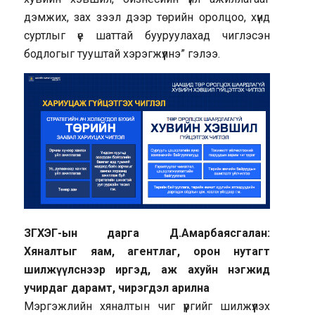
дэмжих, зах зээл дээр төрийн оролцоо, хүнд
суртлыг үе шаттай бууруулахад чиглэсэн
бодлогыг тууштай хэрэгжүүлнэ” гэлээ.
ЗГХЭГ-ын дарга Д.Амарбаясгалан:
Хяналтыг яам, агентлаг, орон нутагт
шилжүүлснээр иргэд, аж ахуйн нэгжид
учирдаг дарамт, чирэгдэл арилна
Мэргэжлийн хяналтын чиг үүргийг шилжүүлэх