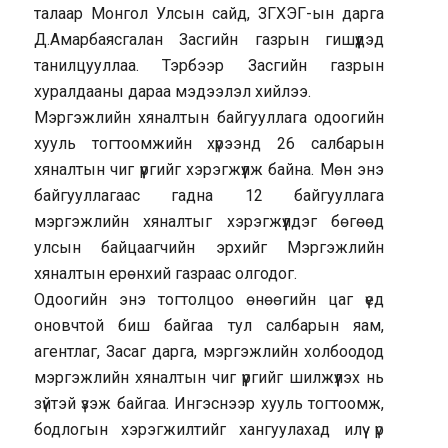
талаар Монгол Улсын сайд, ЗГХЭГ-ын дарга
Д.Амарбаясгалан Засгийн газрын гишүүдэд
танилцууллаа. Тэрбээр Засгийн газрын
хуралдааны дараа мэдээлэл хийлээ.
Мэргэжлийн хяналтын байгууллага одоогийн
хууль тогтоомжийн хүрээнд 26 салбарын
хяналтын чиг үүргийг хэрэгжүүлж байна. Мөн энэ
байгууллагаас гадна 12 байгууллага
мэргэжлийн хяналтыг хэрэгжүүлдэг бөгөөд
улсын байцаагчийн эрхийг Мэргэжлийн
хяналтын ерөнхий газраас олгодог.
Одоогийн энэ тогтолцоо өнөөгийн цаг үед
оновчтой биш байгаа тул салбарын яам,
агентлаг, Засаг дарга, мэргэжлийн холбоодод
мэргэжлийн хяналтын чиг үүргийг шилжүүлэх нь
зүйтэй үзэж байгаа. Ингэснээр хууль тогтоомж,
бодлогын хэрэгжилтийг хангуулахад илүү үр