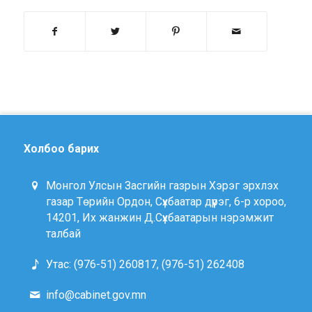
Холбоо барих
Монгол Улсын Засгийн газрын Хэрэг эрхлэх
газар Төрийн Ордон, Сүхбаатар дүүрэг, 6-р хороо,
14201, Их жанжин Д.Сүхбаатарын нэрэмжит
талбай
Утас: (976-51) 260817, (976-51) 262408
info@cabinet.gov.mn