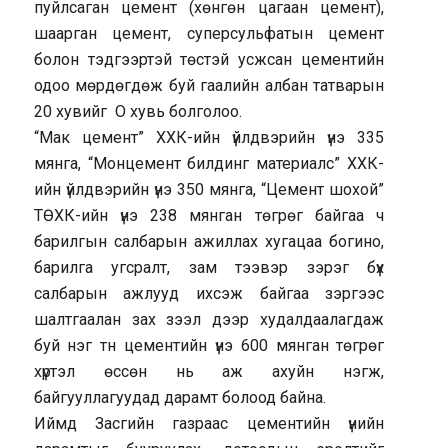
пуйлсаган цемент (хөнгөн цагаан цемент),
шаарган цемент, суперсульфатын цемент
болон тэдгээртэй төстэй усжсан цементийн
одоо мөрдөгдөж буй гаалийн албан татварын
20 хувийг O хувь болголоо.
“Мак цемент” ХХК-ийн үйлдвэрийн үнэ 335
мянга, “Монцемент билдинг материалс” ХХК-
ийн үйлдвэрийн үнэ 350 мянга, “Цемент шохой”
ТӨХК-ийн үнэ 238 мянган төгрөг байгаа ч
барилгын салбарын ажиллах хугацаа богино,
барилга угсралт, зам тээвэр зэрэг бүх
салбарын ажлууд ихсэж байгаа зэргээс
шалтгаалан зах зээл дээр худалдаалагдаж
буй нэг тн цементийн үнэ 600 мянган төгрөг
хүртэл өссөн нь аж ахуйн нэгж,
байгууллагуудад дарамт болоод байна.
Иймд Засгийн газраас цементийн үнийн