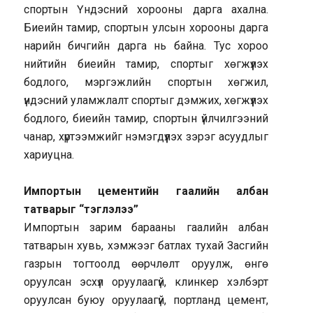
спортын Үндэсний хорооны дарга ахална.
Биеийн тамир, спортын улсын хорооны дарга
нарийн бичгийн дарга нь байна. Тус хороо
нийтийн биеийн тамир, спортыг хөгжүүлэх
бодлого, мэргэжлийн спортын хөгжил,
үндэсний уламжлалт спортыг дэмжих, хөгжүүлэх
бодлого, биеийн тамир, спортын үйлчилгээний
чанар, хүртээмжийг нэмэгдүүлэх зэрэг асуудлыг
хариуцна.
Импортын цементийн гаалийн албан
татварыг “тэглэлээ”
Импортын зарим барааны гаалийн албан
татварын хувь, хэмжээг батлах тухай Засгийн
газрын тогтоолд өөрчлөлт оруулж, өнгө
оруулсан эсхүл оруулаагүй, клинкер хэлбэрт
оруулсан буюу оруулаагүй, портланд цемент,