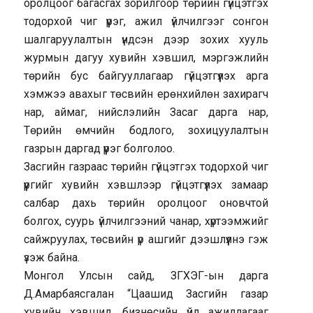
оролцоог багасгах зорилгоор төрийн гүйцэтгэх
тодорхой чиг үүрэг, ажил үйлчилгээг сонгон
шалгаруулалтын үндсэн дээр зохих хууль
журмын дагуу хувийн хэвшил, мэргэжлийн
төрийн бус байгууллагаар гүйцэтгүүлэх арга
хэмжээ авахыг төсвийн ерөнхийлөн захирагч
нар, аймаг, нийслэлийн Засаг дарга нар,
Төрийн өмчийн бодлого, зохицуулалтын
газрын даргад үүрэг болголоо.
Засгийн газраас төрийн гүйцэтгэх тодорхой чиг
үүргийг хувийн хэвшлээр гүйцэтгүүлэх замаар
салбар дахь төрийн оролцоог оновчтой
болгох, суурь үйлчилгээний чанар, хүртээмжийг
сайжруулах, төсвийн үр ашгийг дээшлүүлнэ гэж
үзэж байна.
Монгол Улсын сайд, ЗГХЭГ-ын дарга
Д.Амарбаясгалан “Цаашид Засгийн газар
хувийн хэвшил, бизнесийн үйл ажиллагааг