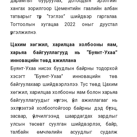
дарамтыг бууруулах, дотоодын эрэлтийг
хангах зорилгоор Цементийн гаалийн албан
татварыг түр “тэглэх” шийдвэр гаргалаа.
Тогтоолын хугацаа 2022 оныг дуустал
үргэлжилнэ.
Цахим хөгжил, харилцаа холбооны яам,
харьяа байгууллагууд нь “Буянт-Ухаа”
инновацийн төвд ажиллана
Буянт-Ухаа нисэх буудлын байрны тодорхой
хэсэгт “Буянт-Ухаа” инновацийн төв
байгуулахаар шийдвэрлэлээ. Тус төвд Цахим
хөгжил, харилцаа холбооны яам болон харьяа
байгууллагуудыг нүүлгэн, үйл ажиллагааг нь
эхлүүлэхтэй холбоотойгоор байрны дэд бүтэц,
засвар, үйлчилгээнд шаардагдах зардлыг
улсын төсөвт суулган шийдвэрлэх, байр,
талбайн өмчлөлийн асуудлыг судалж