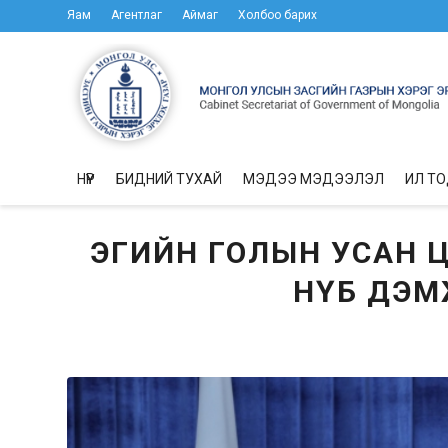
Яам
Агентлаг
Аймаг
Холбоо барих
НҮҮР
БИДНИЙ ТУХАЙ
МЭДЭЭ МЭДЭЭЛЭЛ
ИЛ Т
ЭГИЙН ГОЛЫН УСАН Ц
НҮБ ДЭМ