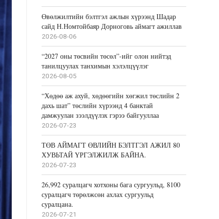
Өвөлжилтийн бэлтгэл ажлын хүрээнд Шадар
сайд Н.Номтойбаяр Дорноговь аймагт ажиллав
2026-08-06
“2027 оны төсвийн төсөл”-ийг олон нийтэд
танилцуулах танхимын хэлэлцүүлэг
2026-08-05
“Хөдөө аж ахуй, хөдөөгийн хөгжил төслийн 2
дахь шат” төслийн хүрээнд 4 банктай
дамжуулан зээлдүүлэх гэрээ байгууллаа
2026-07-23
ТӨВ АЙМАГТ ӨВЛИЙН БЭЛТГЭЛ АЖИЛ 80
ХУВЬТАЙ ҮРГЭЛЖИЛЖ БАЙНА.
2026-07-23
26,992 суралцагч хотхоны бага сургуульд, 8100
суралцагч төрөлжсөн ахлах сургуульд
суралцана.
2026-07-21