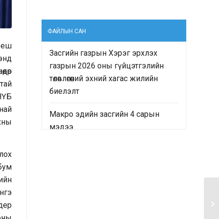
ФАЙЛЫН САН
реш
Засгийн газрын Хэрэг эрхлэх
энд
газрын 2026 оны гүйцэтгэлийн
дөр
төлөвлөгөөний эхний хагас жилийн
тай
биелэлт
НҮБ
анай
Макро эдийн засгийн 4 сарын
хны
мэдээ
“Монгол Улсын Засгийн газрын
лох
2024-2028 оны үйл ажиллагааны
бум
хөтөлбөр”-ийн хэрэгжилтийн явц
ийн
болон “Монгол Улсын хөгжлийн
энгэ
2025 оны төлөвлөгөө”-ний гүйцэтгэлд
ндер
хийсэн хяналт-шинжилгээ,
 оны