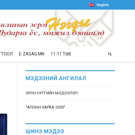
English
ГТООЛ
E-ZASAG.MN
11-11 ТӨВ
Д
МЭДЭЭНИЙ АНГИЛАЛ
ОРОН НУТГИЙН МЭДЭЭЛЭЛ
“АЛСЫН ХАРАА-2050”
ШИНЭ МЭДЭЭ