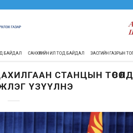
ОД БАЙДАЛ
САНХҮҮГИЙН ИЛ ТОД БАЙДАЛ
ЗАСГИЙН ГАЗРЫН ТО
АХИЛГААН СТАНЦЫН ТӨСӨЛ
ЖЛЭГ ҮЗҮҮЛНЭ