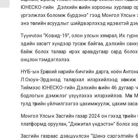
ЮНЕСКО-гийн Дэлхийн өвийн хорооны хурлаар ору
үргэлжлэх боломж бүрдэнэ” гээд Монгол Улсын э
энэ төслийн асуудлыг шийдвэрлэхэд идэвхтэй дэм
Түүнчлэн “Ковид-19”, олон улсын хямрал, Их гүрн
эдийн засагт хүндээр тусаж байгаа, дэлхийн санхү
байж болох талаар ирэх аравдугаар сард болох 
онцлон тэмдэглэлээ.
НҮБ-ын Ерөнхий нарийн бичгийн дарга, ноён Антон
Л.Оюун-Эрдэнэд талархал илэрхийлээд хөгжиж
Тиймээс ЮНЕСКО-гийн Дэлхийн өвийн 46 дугаар ч
бодлогын дэмжлэг үзүүлэхээ илэрхийлэв. Мөн М
тулд төрийн үйлчилгээгээ цахимжуулж, цахим заса
Монгол Улсын Засгийн газар 2024 он гэхэд төрий
платформд оруулан, “Дижитал үндэстэн” болох зо
Засгийн газраас дэвшүүлсэн “Шинэ сэргэлтийн бо