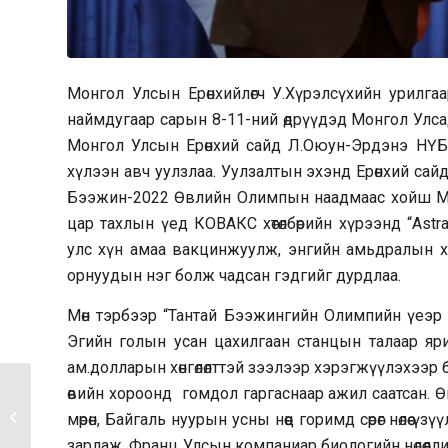
Монгол Улсын Ерөнхийлөгч У.Хүрэлсүхийн урилг
наймдугаар сарын 8-11-ний өдрүүдэд Монгол Улс
Монгол Улсын Ерөнхий сайд Л.Оюун-Эрдэнэ НҮБ-ы
хүлээн авч уулзлаа. Уулзалтын эхэнд Ерөнхий са
Бээжин-2022 Өвлийн Олимпын наадмаас хойш Мон
цар тахлын үед КОВАКС хөтөлбөрийн хүрээнд “Astr
улс хүн амаа вакцинжуулж, энгийн амьдралын 
орнуудын нэг болж чадсан гэдгийг дурдлаа.
Мөн тэрбээр “Тантай Бээжингийн Олимпийн үеэр 
Эгийн голын усан цахилгаан станцын талаар яр
ам.долларын хөнгөлөлттэй зээлээр хэрэгжүүлэхээ
өвийн хороонд гомдол гаргаснаар ажил саатсан. Өн
Эрдэнэбүрэнгийн УЦС-
ын төслийн
мөрөн, Байгаль нуурын усны нөөц горимд сөрөг нөлөө 
санхүүжилт,...
зарлаж, Франц Улсын компаниар биологийн нөлөөлл