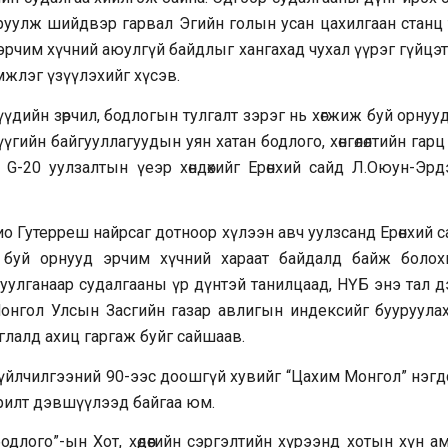
улж шийдвэр гарвал Эгийн голын усан цахилгаан станц тө
рчим хүчний аюулгүй байдлыг хангахад чухал үүрэг гүйцэт
жлэг үзүүлэхийг хүсэв.
үүдийн зөрчил, бодлогын тулгалт зэрэг нь хөгжиж буй орну
үгийн байгууллагуудын уян хатан бодлого, хөнгөлөлтийн гар
G-20 уулзалтын үеэр хөндөхийг Ерөнхий сайд Л.Оюун-Эрд
ио Гутерреш найрсаг дотноор хүлээн авч уулзсанд Ерөнхий 
 буй орнууд эрчим хүчний хараат байдалд байж болохг
уулганаар судалгааны үр дүнтэй танилцаад, НҮБ энэ тал д
онгол Улсын Засгийн газар авлигын индексийг бууруула
глалд ахиц гаргаж буйг сайшаав.
н үйлчилгээний 90-ээс доошгүй хувийг “Цахим Монгол” нэгд
рилт дэвшүүлээд байгаа юм.
длого”-ын Хот, хөдөөгийн сэргэлтийн хүрээнд хотын хүн а