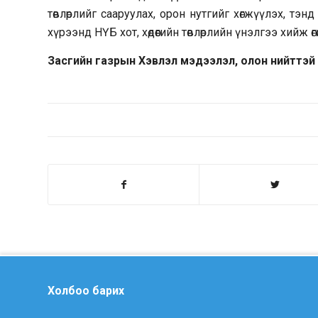
төвлөрлийг сааруулах, орон нутгийг хөгжүүлэх, т
хүрээнд НҮБ хот, хөдөөгийн төвлөрлийн үнэлгээ хийж өг
Засгийн газрын Хэвлэл мэдээлэл, олон нийттэй
Холбоо барих