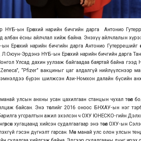
аар НҮБ-ын Ерөнхий нарийн бичгийн дарга Антонио Гутер
ад албан ёсны айлчлал хийж байна. Энэхүү айлчлалын хүрэ
н Ерөнхий нарийн бичгийн дарга Антонио Гутеррешийг өнөө
йд Л.Оюун-Эрдэнэ НҮБ-ын Ерөнхий нарийн бичгийн дарга Тан
гол Улсад дахин уулзаж байгаадаа баяртай байна гээд 
aZeneca”, “Pfizer” вакциныг цаг алдалгүй нийлүүлснээр м
хэмнэлдээ бүрэн шилжсэн Ази-Номхон далайн бүсийн ан
манай улсын анхны усан цахилгаан станцын чухал төсөл бо
илцаж байсан. Энэ төслийг 2016 оноос БНХАУ-ын нэг тэр
р барилга угсралтын ажил эхэлсэн ч ОХУ ЮНЕСКО-гийн Дэлх
гөрсөн хугацаанд хийсэн судалгаагаар энэ төсөл ОХУ-ын Сэл
үзүүлэхгүй гэсэн дүгнэлт гарсан. Мөн манай улс олон улсын те
ийн судалгаа хийлгэж байна. Эдгээр судалгааны дүнг ирэх