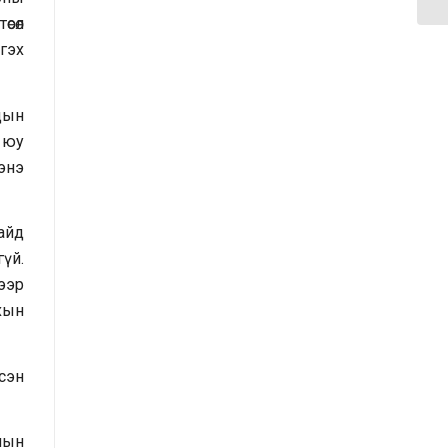
үнэлгээний тайлангийн талаар
сөл
гэх
Макро эдийн засгийн сарын
мэдээ
удын
Төрийн албаны тухай хуулийн
ц юу
хэрэгжилтийн үр дагаварт хийсэн
энэ
үнэлгээний тайлан
сайд
Засгийн газрын Хэрэг эрхлэх
үй.
газрын 2025 оны жилийн эцсийн
ээр
гүйцэтгэлийн төлөвлөгөөний биелэлт
хын
Засгийн газрын Хэрэг эрхлэх
газрын 2025 оны гүйцэтгэлийн
сэн
төлөвлөгөөний биелэлтэд хяналт-
шинжилгээ хийсэн тайлан
мын