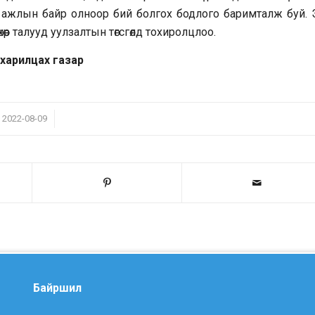
энд ажлын байр олноор бий болгох бодлого баримталж буй.
өхөөр талууд уулзалтын төгсгөлд тохиролцлоо.
 харилцах газар
/
2022-08-09
Байршил