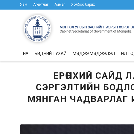
Яам
Агентлаг
Аймаг
Холбоо барих
НҮҮР
БИДНИЙ ТУХАЙ
МЭДЭЭ МЭДЭЭЛЭЛ
ИЛ Т
ЕРӨНХИЙ САЙД 
СЭРГЭЛТИЙН БОДЛ
МЯНГАН ЧАДВАРЛАГ 