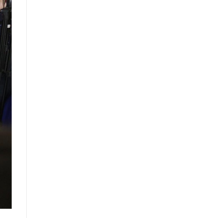
шинжилгээ, үнэлгээний
тайлангийн талаар
Макро эдийн засгийн сарын
мэдээ
Төрийн албаны тухай хуулийн
хэрэгжилтийн үр дагаварт хийсэн
үнэлгээний тайлан
Засгийн газрын Хэрэг эрхлэх
газрын 2025 оны жилийн эцсийн
гүйцэтгэлийн төлөвлөгөөний
биелэлт
Засгийн газрын Хэрэг эрхлэх
газрын 2025 оны гүйцэтгэлийн
төлөвлөгөөний биелэлтэд хяналт-