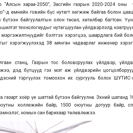
о “Алсын хараа-2050”, Засгийн газрын 2020-2024 оны 
о”-д өмнийн говийн бүс нутагт хөгжиж байгаа болон цаа
 бүтээн байгуулалтын олон төсөл, хөтөлбөр багтсан. Үүн
шилтэт технологиудыг нутагшуулан үйлдвэрлэлд нэвтрүүл
 мэргэжилтнүүдийг бэлтгэх хэрэгцээ, шаардлага бий бол
гыг хэрэгжүүлэхэд 38 мянган чадварлаг инженер хэрэг
лгаан станц, Газрын тос боловсруулах үйлдвэр, үйлдв
үлжээ, дэд бүтцүүд гэх мэт аж үйлдвэрийн цогцолборуу
дэсний тэргүүлэх томоохон их сургууль болох ШУТИС-
а газарт хоёр үе шаттай бүтээн байгуулна. Эхний шатанд 
оюутны коллежийн байр, 1500 оюутны дотуур байр, сп
 эмнэлэг, номын сан барихаар төлөвлөжээ.