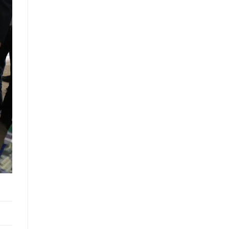
нийттэй харилцах 11-11 төвд
иргэдээс ирүүлсэн өргөдөл,
гомдол, санал, хүсэлтийн өдөр
тутмын мэдээ /2025.08.22/
Засгийн газрын Иргэд, олон
нийттэй харилцах 11-11 төвд
иргэдээс ирүүлсэн өргөдөл,
гомдол, санал, хүсэлтийн өдөр
тутмын мэдээ /2025.08.20/
Монгол Улсын Засгийн газрын
Хэрэг эрхлэх газрын “нээлттэй
мэдээллийн ил тод байдлын
үнэлгээний” тайланд хийсэн
хяналт-шинжилгээ, үнэлгээ