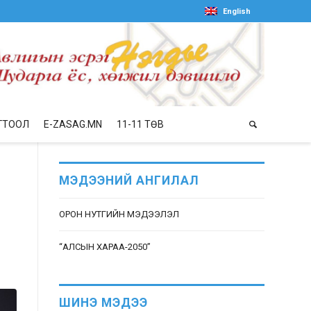
English
ГТООЛ
E-ZASAG.MN
11-11 ТӨВ
МЭДЭЭНИЙ АНГИЛАЛ
ОРОН НУТГИЙН МЭДЭЭЛЭЛ
“АЛСЫН ХАРАА-2050”
ШИНЭ МЭДЭЭ