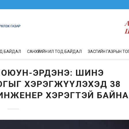
ОД БАЙДАЛ
САНХҮҮГИЙН ИЛ ТОД БАЙДАЛ
ЗАСГИЙН ГАЗРЫН ТО
Л.ОЮУН-ЭРДЭНЭ: ШИНЭ
ОГЫГ ХЭРЭГЖҮҮЛЭХЭД 38
ИНЖЕНЕР ХЭРЭГТЭЙ БАЙНА