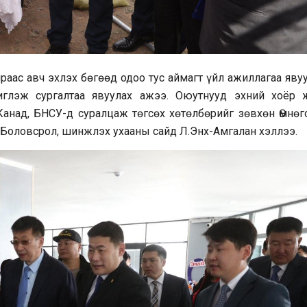
раас авч эхлэх бөгөөд одоо тус аймагт үйл ажиллагаа яву
иглэж сургалтаа явуулах ажээ. Оюутнууд эхний хоёр 
Канад, БНСУ-д суралцаж төгсөх хөтөлбөрийг зөвхөн Өмнөг
 Боловсрол, шинжлэх ухааны сайд Л.Энх-Амгалан хэллээ.