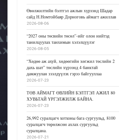
Өвөлжилтийн бэлтгэл ажлын хүрээнд Шадар
сайд Н.Номтойбаяр Дорноговь аймагт ажиллав
2026-08-06
“2027 оны төсвийн төсөл”-ийг олон нийтэд
танилцуулах танхимын хэлэлцүүлэг
2026-08-05
“Хөдөө аж ахуй, хөдөөгийн хөгжил төслийн 2
дахь шат” төслийн хүрээнд 4 банктай
дамжуулан зээлдүүлэх гэрээ байгууллаа
2026-07-23
ТӨВ АЙМАГТ ӨВЛИЙН БЭЛТГЭЛ АЖИЛ 80
ХУВЬТАЙ ҮРГЭЛЖИЛЖ БАЙНА.
2026-07-23
26,992 суралцагч хотхоны бага сургуульд, 8100
суралцагч төрөлжсөн ахлах сургуульд
суралцана.
2026-07-21