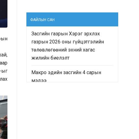
ФАЙЛЫН САН
Засгийн газрын Хэрэг эрхлэх
рын
газрын 2026 оны гүйцэтгэлийн
төлөвлөгөөний эхний хагас
ай,
жилийн биелэлт
аар
-ыг
Макро эдийн засгийн 4 сарын
лах
мэдээ
“Монгол Улсын Засгийн газрын
2024-2028 оны үйл ажиллагааны
хөтөлбөр”-ийн хэрэгжилтийн явц
болон “Монгол Улсын хөгжлийн
2025 оны төлөвлөгөө”-ний
гүйцэтгэлд хийсэн хяналт-