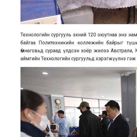
Технологийн сургууль эхний 120 оюутнаа энэ нам
байгаа Политехникийн коллежийн байрыг түш
Өмнөговьд сураад үлдсэн хоёр жилээ Австрали, 
аймгийн Технологийн сургуульд хэрэгжүүлнэ гэж