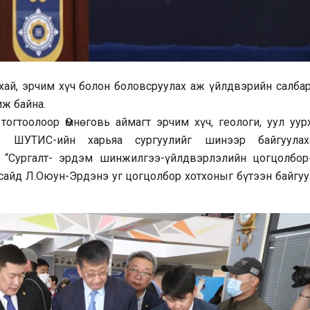
урхай, эрчим хүч болон боловсруулах аж үйлдвэрийн салба
иж байна.
гтоолоор Өмнөговь аймагт эрчим хүч, геологи, уул уурх
эр ШУТИС-ийн харьяа сургуулийг шинээр байгуулах
ь “Сургалт- эрдэм шинжилгээ-үйлдвэрлэлийн цогцолбор
сайд Л.Оюун-Эрдэнэ уг цогцолбор хотхоныг бүтээн байгуу