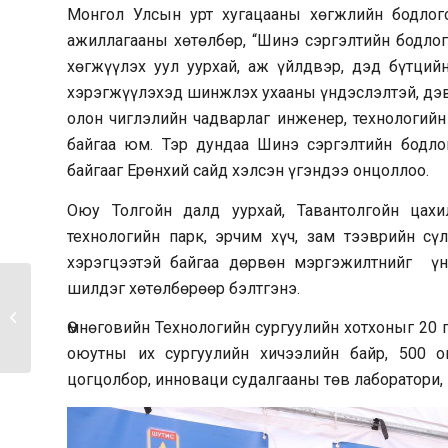
Монгол Улсын урт хугацааны хөгжлийн бодлог
ажиллагааны хөтөлбөр, “Шинэ сэргэлтийн бодлог
хөгжүүлэх уул уурхай, аж үйлдвэр, дэд бүтцийн
хэрэгжүүлэхэд шинжлэх ухааны үндэслэлтэй, дэв
олон чиглэлийн чадварлаг инженер, технологийн
байгаа юм. Тэр дундаа Шинэ сэргэлтийн бодло
байгааг Ерөнхий сайд хэлсэн үгэндээ онцоллоо.
Оюу Толгойн далд уурхай, Тавантолгойн цахи
технологийн парк, эрчим хүч, зам тээврийн с
хэрэгцээтэй байгаа дөрвөн мэргэжилтнийг үн
шилдэг хөтөлбөрөөр бэлтгэнэ.
Ерөнхий сайд Л.Оюун-
Эрдэнэ Өмнөговь
Өмнөговийн Технологийн сургуулийн хотхоныг 20 г
аймгийн...
оюутны их сургуулийн хичээлийн байр, 500 
цогцолбор, инноваци судалгааны төв лаборатори,