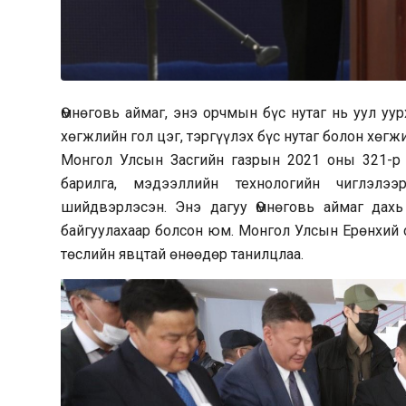
Өмнөговь аймаг, энэ орчмын бүс нутаг нь уул у
хөгжлийн гол цэг, тэргүүлэх бүс нутаг болон хөгж
Монгол Улсын Засгийн газрын 2021 оны 321-р то
барилга, мэдээллийн технологийн чиглэлэ
шийдвэрлэсэн. Энэ дагуу Өмнөговь аймаг дах
байгуулахаар болсон юм. Монгол Улсын Ерөнхий 
төслийн явцтай өнөөдөр танилцлаа.