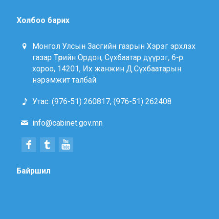
Холбоо барих
Монгол Улсын Засгийн газрын Хэрэг эрхлэх
газар Төрийн Ордон, Сүхбаатар дүүрэг, 6-р
хороо, 14201, Их жанжин Д.Сүхбаатарын
нэрэмжит талбай
Утас: (976-51) 260817, (976-51) 262408
info@cabinet.gov.mn
Байршил