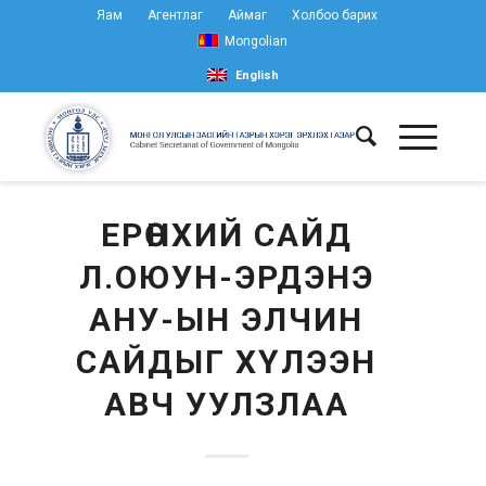
Яам
Агентлаг
Аймаг
Холбоо барих
Mongolian
English
ЕРӨНХИЙ САЙД
Л.ОЮУН-ЭРДЭНЭ
АНУ-ЫН ЭЛЧИН
САЙДЫГ ХҮЛЭЭН
АВЧ УУЛЗЛАА