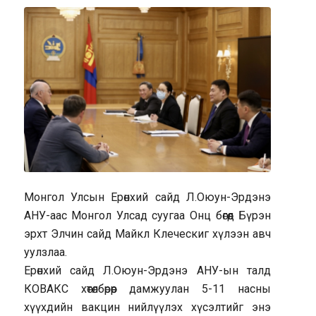
Монгол Улсын Ерөнхий сайд Л.Оюун-Эрдэнэ
АНУ-аас Монгол Улсад суугаа Онц бөгөөд Бүрэн
эрхт Элчин сайд Майкл Клеческиг хүлээн авч
уулзлаа.
Ерөнхий сайд Л.Оюун-Эрдэнэ АНУ-ын талд
КОВАКС хөтөлбөрөөр дамжуулан 5-11 насны
хүүхдийн вакцин нийлүүлэх хүсэлтийг энэ