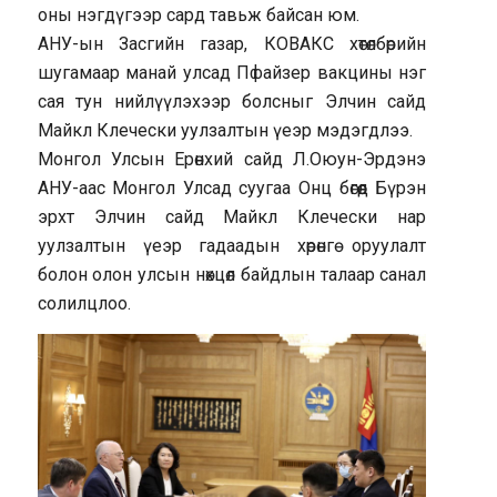
оны нэгдүгээр сард тавьж байсан юм.
АНУ-ын Засгийн газар, КОВАКС хөтөлбөрийн
шугамаар манай улсад Пфайзер вакцины нэг
сая тун нийлүүлэхээр болсныг Элчин сайд
Майкл Клечески уулзалтын үеэр мэдэгдлээ.
Монгол Улсын Ерөнхий сайд Л.Оюун-Эрдэнэ
АНУ-аас Монгол Улсад суугаа Онц бөгөөд Бүрэн
эрхт Элчин сайд Майкл Клечески нар
уулзалтын үеэр гадаадын хөрөнгө оруулалт
болон олон улсын нөхцөл байдлын талаар санал
солилцлоо.