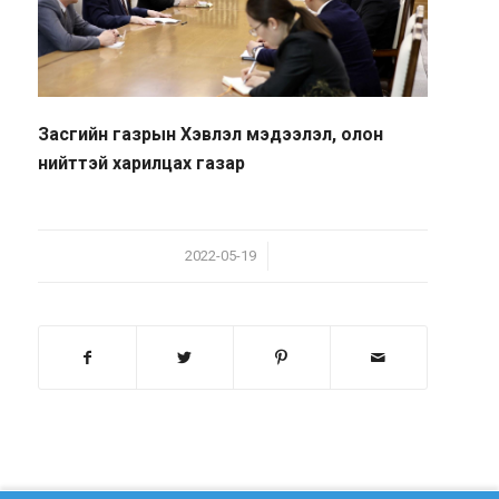
Засгийн газрын Хэвлэл мэдээлэл, олон
нийттэй харилцах газар
/
2022-05-19