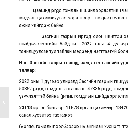
Цаашид өргөдөл гомдлын шийдвэрлэлтийн чанары
мэдээг цахимжуулах зорилгоор Unelgee.gov.mn ц
ажил хийгдэж байна.
Засгийн газрын Иргэд олон нийттэй харилца
шийдвэрлэлтийн байдлыг 2022 оны 4 дүгээр 
танилцуулсан тул тайлан мэдээнд нэгтгээгүй болн
Нэг. Засгийн газрын гишүүд, яам, агентлагийн у
талаар:
2022 оны 1 дүгээр улиралд Засгийн газрын гишүү
50852 өргөдөл, гомдол гаргаснаас 47335 өргөдөл, г
үзүүлэлттэй байна. (өргөдөл, гомдлын шийдвэрлэлт
2021 онд иргэдээс төрийн
захиргааны төв болон...
23113
иргэн бичгээр,
11878
иргэн цахимаар,
1342
санал хүсэлтээ гаргажээ.
(Өргөдөл, гомдлыг хэлбэрээр нь ангилан хүснэгт №2