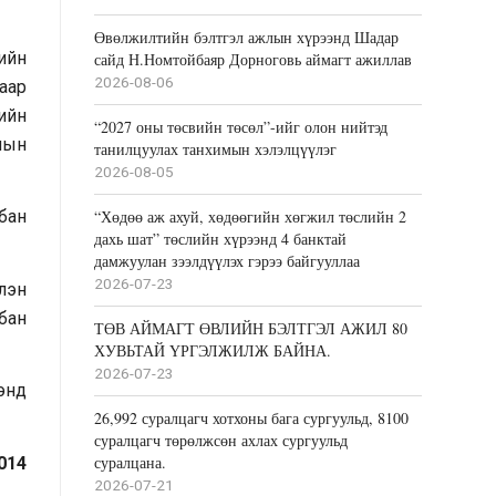
Өвөлжилтийн бэлтгэл ажлын хүрээнд Шадар
дийн
сайд Н.Номтойбаяр Дорноговь аймагт ажиллав
2026-08-06
аар
ийн
“2027 оны төсвийн төсөл”-ийг олон нийтэд
лын
танилцуулах танхимын хэлэлцүүлэг
2026-08-05
“Хөдөө аж ахуй, хөдөөгийн хөгжил төслийн 2
лбан
дахь шат” төслийн хүрээнд 4 банктай
дамжуулан зээлдүүлэх гэрээ байгууллаа
2026-07-23
лэн
лбан
ТӨВ АЙМАГТ ӨВЛИЙН БЭЛТГЭЛ АЖИЛ 80
ХУВЬТАЙ ҮРГЭЛЖИЛЖ БАЙНА.
2026-07-23
энд
26,992 суралцагч хотхоны бага сургуульд, 8100
суралцагч төрөлжсөн ахлах сургуульд
суралцана.
014
2026-07-21