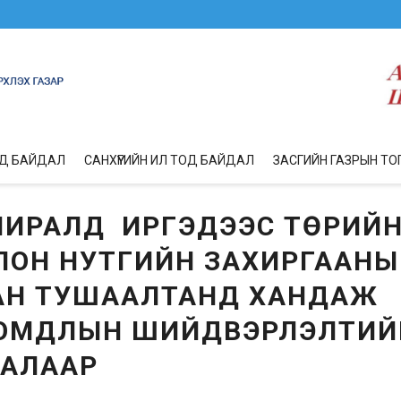
ОД БАЙДАЛ
САНХҮҮГИЙН ИЛ ТОД БАЙДАЛ
ЗАСГИЙН ГАЗРЫН ТО
УЛИРАЛД ИРГЭДЭЭС ТӨРИЙ
ЛОН НУТГИЙН ЗАХИРГААНЫ
БАН ТУШААЛТАНД ХАНДАЖ
 ГОМДЛЫН ШИЙДВЭРЛЭЛТИЙ
ТАЛААР