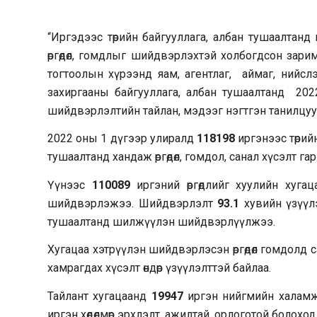
“Иргэдээс төрийн байгууллага, албан тушаалтанд 
өргөдөл, гомдлыг шийдвэрлэхтэй холбогдсон зар
тогтоолын хүрээнд яам, агентлаг, аймаг, нийсл
захиргааны байгууллага, албан тушаалтанд 2022
шийдвэрлэлтийн тайлан, мэдээг нэгтгэн танилцуу
2022 оны 1 дүгээр улиралд
118198
иргэнээс төрий
тушаалтанд хандаж өргөдөл, гомдол, санал хүсэлт гар
Үүнээс
110089
иргэний өргөдлийг хуулийн хуг
шийдвэрлэжээ. Шийдвэрлэлт
93.1
хувийн үзүүл
тушаалтанд шилжүүлэн шийдвэрлүүлжээ.
Хугацаа хэтрүүлэн шийдвэрлэсэн өргөдөл гомдолд
хамрагдах хүсэлт өндөр үзүүлэлттэй байлаа.
Тайлант хугацаанд
19947
иргэн нийгмийн халамж
иргэн хөдөлмөр эрхлэлт, ажилтай, орлоготой болоход