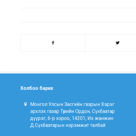
Холбоо барих
Монгол Улсын Засгийн газрын Хэрэг
эрхлэх газар Төрийн Ордон, Сүхбаатар
дүүрэг, 6-р хороо, 14201, Их жанжин
Д.Сүхбаатарын нэрэмжит талбай