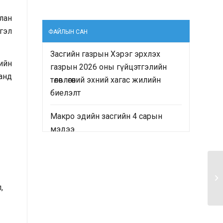
лан
гэл
ФАЙЛЫН САН
Засгийн газрын Хэрэг эрхлэх
ийн
газрын 2026 оны гүйцэтгэлийн
анд
төлөвлөгөөний эхний хагас жилийн
биелэлт
Макро эдийн засгийн 4 сарын
мэдээ
т
“Монгол Улсын Засгийн газрын
2024-2028 оны үйл ажиллагааны
хөтөлбөр”-ийн хэрэгжилтийн явц
,
болон “Монгол Улсын хөгжлийн
2025 оны төлөвлөгөө”-ний гүйцэтгэлд
хийсэн хяналт-шинжилгээ,