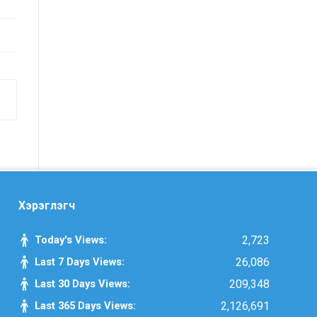
Засгийн газрын Хэрэг эрхлэх
газрын 2025 оны эхний хагас
жилийн гүйцэтгэлийн төлөвлөгөөний
биелэлт
Засгийн газрын Хэрэг эрхлэх
газрын 2025 оны гүйцэтгэлийн
төлөвлөгөө
Хууль тогтоомж, тогтоол
шийдвэрийн хэрэгжилтэд хийсэн
хяналт шинжилгээний тайлан
Хэрэглэгч
/2025 оны эхний хагас жилийн
байдлаар/
Today's Views:
2,723
Last 7 Days Views:
26,086
Засгийн газрын Иргэд, олон
Last 30 Days Views:
209,348
нийттэй харилцах 11-11 төвд
Last 365 Days Views:
2,126,691
иргэдээс ирүүлсэн өргөдөл, гомдол,