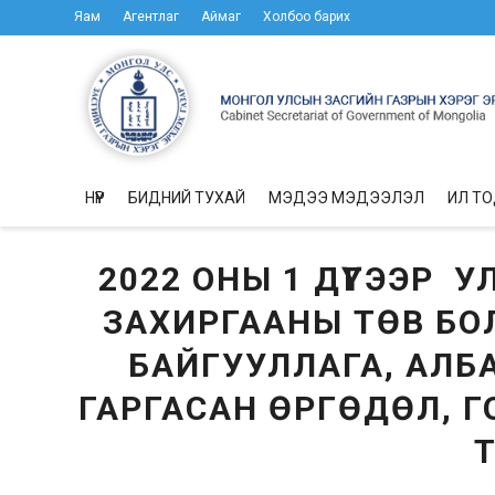
Яам
Агентлаг
Аймаг
Холбоо барих
НҮҮР
БИДНИЙ ТУХАЙ
МЭДЭЭ МЭДЭЭЛЭЛ
ИЛ Т
2022 ОНЫ 1 ДҮГЭЭР 
ЗАХИРГААНЫ ТӨВ БО
БАЙГУУЛЛАГА, АЛ
ГАРГАСАН ӨРГӨДӨЛ,