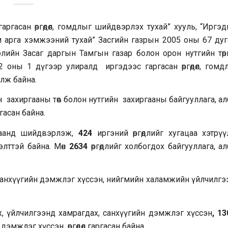
гаргасан өргөдөл, гомдлыг шийдвэрлэх тухай” хууль, “Иргэ
им арга хэмжээний тухай” Засгийн газрын 2005 оны 67 дуг
элийн Засаг даргын Тамгын газар болон орон нутгийн төр
 оны 1 дүгээр улиралд иргэдээс гаргасан өргөдөл, гомд
лж байна.
н захиргааны төв болон нутгийн захиргааны байгууллага, а
гасан байна.
ацаанд шийдвэрлэж,
424
иргэний өргөдлийг хугацаа хэтрүү
элттэй байна. Мөн
2634
өргөдлийг холбогдох байгууллага, а
 санхүүгийн дэмжлэг хүссэн, нийгмийн халамжийн үйлчилгэ
, үйлчилгээнд хамрагдах, санхүүгийн дэмжлэг хүссэн
,
13
 дэмжлэг хүссэн өргөдөл гаргасан байна.