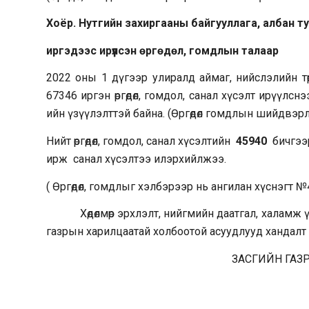
Хоёр. Нутгийн захиргааны байгууллага, албан 
иргэдээс ирүүлсэн өргөдөл, гомдлын талаар
2022 оны 1 дүгээр улиралд аймаг, нийслэлийн т
67346 иргэн өргөдөл, гомдол, санал хүсэлт ирүүлс
ийн үзүүлэлттэй байна. (Өргөдөл гомдлын шийдвэр
Нийт өргөдөл, гомдол, санал хүсэлтийн
45940
бичгээ
ирж санал хүсэлтээ илэрхийлжээ.
( Өргөдөл, гомдлыг хэлбэрээр нь ангилан хүснэгт №
Хөдөлмөр эрхлэлт, нийгмийн даатгал, халамж үй
газрын харилцаатай холбоотой асуудлууд хандалт ө
ЗАСГИЙН ГАЗ