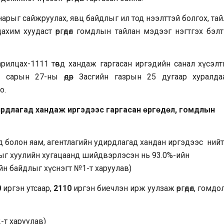
г сайжруулах, явц байдлыг ил тод нээлттэй болгох, тай
ахим хуудаст өргөдөл гомдлын тайлан мэдээг нэгтгэх бэлт
х-1111 төвд хандаж гаргасан иргэдийн санал хүсэлт
сарын 27-ны өдөр Засгийн газрын 25 дугаар хуралда
о.
дирдлагад
хандаж иргэдээс гаргасан өргөдөл, гомдлын
д болон яам, агентлагийн удирдлагад хандан иргэдээс ний
омдлыг хуулийн хугацаанд шийдвэрлэсэн нь 93.0%-ийн
ийн байдлыг хүснэгт №1-т харуулав)
0
иргэн утсаар,
2110
иргэн биечлэн ирж уулзаж өргөдөл, гомдол
-т харуулав)