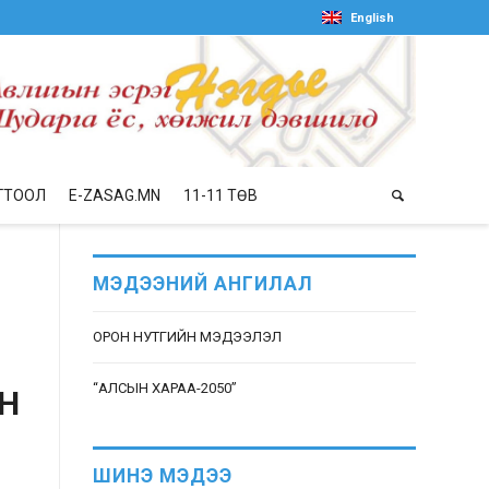
English
ГТООЛ
E-ZASAG.MN
11-11 ТӨВ
Н
МЭДЭЭНИЙ АНГИЛАЛ
ОРОН НУТГИЙН МЭДЭЭЛЭЛ
“АЛСЫН ХАРАА-2050”
Н
ШИНЭ МЭДЭЭ