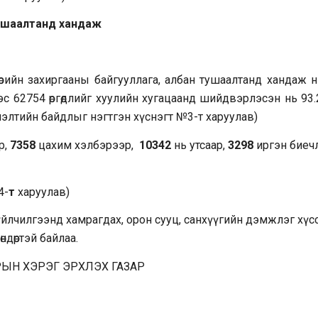
тушаалтанд хандаж
өрийн захиргааны байгууллага, албан тушаалтанд хандаж н
нээс 62754 өргөдлийг хуулийн хугацаанд шийдвэрлэсэн нь 93
лэлтийн байдлыг нэгтгэн хүснэгт №3-т харуулав)
р,
7358
цахим хэлбэрээр,
10342
нь утсаар,
3298
иргэн биеч
4-
т
харуулав)
лчилгээнд хамрагдах, орон сууц, санхүүгийн дэмжлэг хүсс
ндөртэй байлаа.
РЫН ХЭРЭГ ЭРХЛЭХ ГАЗАР