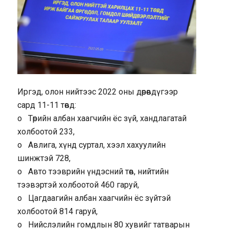
Иргэд, олон нийтээс 2022 оны дөрөвдүгээр
сард 11-11 төвд:
o Төрийн албан хаагчийн ёс зүй, хандлагатай
холбоотой 233,
o Авлига, хүнд суртал, хээл хахуулийн
шинжтэй 728,
o Авто тээврийн үндэсний төв, нийтийн
тээвэртэй холбоотой 460 гаруй,
o Цагдаагийн албан хаагчийн ёс зүйтэй
холбоотой 814 гаруй,
o Нийслэлийн гомдлын 80 хувийг татварын