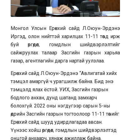
Монгол Улсын Ерөнхий сайд Л.Оюун-Эрдэнэ
Иргэд, олон нийттэй харилцах 11-11 төвд ирж
буй өргөдөл, гомдлын шийдвэрлэлтийг
сайжруулах талаар Засгийн газрын харьяа
газар, агентлагийн дарга нартай уулзлаа.
Ерөнхий сайд Л.Оюун-Эрдэнэ “Авлигатай хийх
тэмцэл амаргүй ч урагшилж байна. Бид энэ
тэмцэлд ялах ёстой. УИХ, Засгийн газрын
бодлого анхан, дунд шатанд замхарч
болохгүй. 2022 оны нэгдүгээр сарын 5-ны
өдрийн Засгийн газрын тогтоолоор 11-11 төвийг
Ерөнхий сайд шууд удирдлагадаа авсан.
Үүнээс хойш өргөдөл, гомдлын шийдвэрлэлтэд
онцгой анхаарч, хянаж ажиллаж байна.