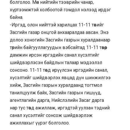
болголоо. Мөн нийтийн тээврийн чанар,
хүртээмжтэй холбоотой гомдол нэлээд ирдэг
байна.
-Иргэд, олон нийттэй харилцах 11-11 төвийг
Засгийн газар онцгой анхааралдаа авсан. Энэ
долоо хоногийн Засгийн газрын хуралдаанаар
төрийн байгууллагуудын вэбсайтад 11-11 төвөөр
дамжин ирсэн иргэдийн санал хүсэлтийг
шийдвэрлэсэн байдлын талаар мэдээлэл
сонсоно. 11-11 төвд ирүүлсэн иргэдийн санал,
хүсэлтийг шийдвэрлэх явцад дүн шинжилгээ
хийж, Засгийн газрын хуралдаанд тогтмол
танилцуулж байх, Засгийн газрын гишүүд,
агентлагийн дарга, Нийслэлийн Засаг дарга
нар тус төвд ажиллаж, иргэдтэй уулзан тэдний
санал хүсэлтийг сонсож шийдвэрлэж
ажиллахыг үүрэг болголоо.