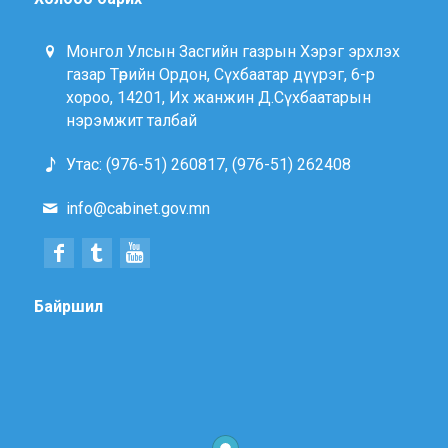
Монгол Улсын Засгийн газрын Хэрэг эрхлэх
газар Төрийн Ордон, Сүхбаатар дүүрэг, 6-р
хороо, 14201, Их жанжин Д.Сүхбаатарын
нэрэмжит талбай
Утас: (976-51) 260817, (976-51) 262408
info@cabinet.gov.mn
Байршил