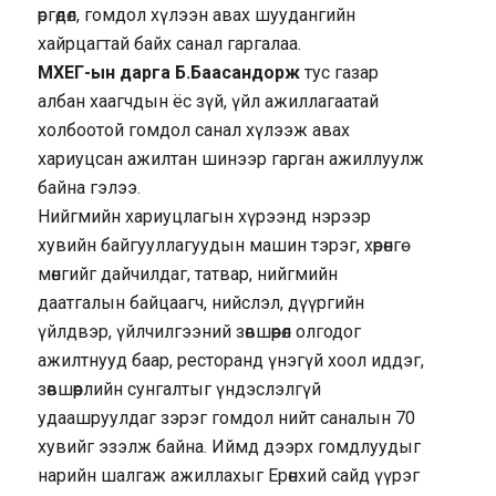
өргөдөл, гомдол хүлээн авах шуудангийн
хайрцагтай байх санал гаргалаа.
МХЕГ-ын дарга Б.Баасандорж
тус газар
албан хаагчдын ёс зүй, үйл ажиллагаатай
холбоотой гомдол санал хүлээж авах
хариуцсан ажилтан шинээр гарган ажиллуулж
байна гэлээ.
Нийгмийн хариуцлагын хүрээнд нэрээр
хувийн байгууллагуудын машин тэрэг, хөрөнгө
мөнгийг дайчилдаг, татвар, нийгмийн
даатгалын байцаагч, нийслэл, дүүргийн
үйлдвэр, үйлчилгээний зөвшөөрөл олгодог
ажилтнууд баар, ресторанд үнэгүй хоол иддэг,
зөвшөөрлийн сунгалтыг үндэслэлгүй
удаашруулдаг зэрэг гомдол нийт саналын 70
хувийг эзэлж байна. Иймд дээрх гомдлуудыг
нарийн шалгаж ажиллахыг Ерөнхий сайд үүрэг