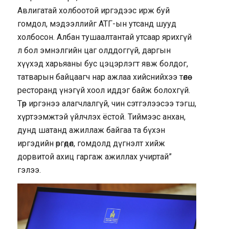
Авлигатай холбоотой иргэдээс ирж буй
гомдол, мэдээллийг АТГ-ын утсанд шууд
холбосон. Албан тушаалтантай утсаар ярихгүй
л бол эмнэлгийн цаг олддоггүй, даргын
хүүхэд харьяаны бус цэцэрлэгт явж болдог,
татварын байцаагч нар ажлаа хийснийхээ төлөө
ресторанд үнэгүй хоол иддэг байж болохгүй.
Төр иргэнээ алагчлалгүй, чин сэтгэлээсээ тэгш,
хүртээмжтэй үйлчлэх ёстой. Тиймээс анхан,
дунд шатанд ажиллаж байгаа та бүхэн
иргэдийн өргөдөл, гомдолд дүгнэлт хийж
дорвитой ахиц гаргаж ажиллах учиртай”
гэлээ.