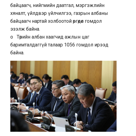
байцаагч, нийгмийн даатгал, мэргэжлийн
хяналт, үйлдвэр үйлчилгээ, газрын албаны
байцаагч нартай холбоотой өргөдөл гомдол
эзэлж байна.
o Төрийн албан хаагчид ажлын цаг
баримталдаггүй талаар 1056 гомдол ирээд
байна.