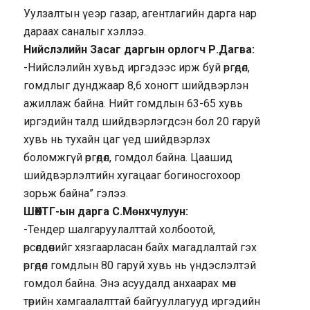
Уулзалтын үеэр газар, агентлагийн дарга нар
дараах саналыг хэллээ.
Нийслэлийн Засаг даргын орлогч Р.Дагва:
-Нийслэлийн хувьд иргэдээс ирж буй өргөдөл,
гомдлыг дунджаар 8,6 хоногт шийдвэрлэн
ажиллаж байна. Нийт гомдлын 63-65 хувь
иргэдийн талд шийдвэрлэгдсэн бол 20 гаруй
хувь нь тухайн цаг үед шийдвэрлэх
боломжгүй өргөдөл, гомдол байна. Цаашид
шийдвэрлэлтийн хугацааг богиносгохоор
зорьж байна” гэлээ.
ШӨХТГ-ын дарга С.Мөнхчулуун:
-Тендер шалгаруулалттай холбоотой,
өрсөлдөөнийг хязгаарласан байх магадлалтай гэх
өргөдөл гомдлын 80 гаруй хувь нь үндэслэлтэй
гомдол байна. Энэ асуудалд анхаарах мөн
төрийн хамгаалалттай байгууллагууд иргэдийн