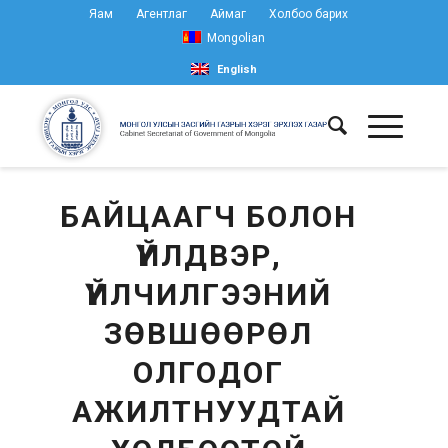
Яам
Агентлаг
Аймаг
Холбоо барих
Mongolian
English
БАЙЦААГЧ БОЛОН
ҮЙЛДВЭР,
ҮЙЛЧИЛГЭЭНИЙ
ЗӨВШӨӨРӨЛ
ОЛГОДОГ
АЖИЛТНУУДТАЙ