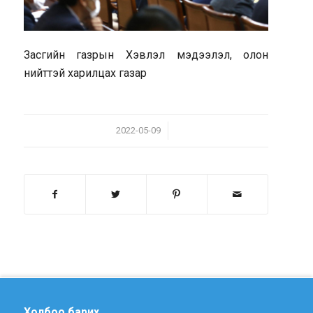
Засгийн газрын Хэвлэл мэдээлэл, олон
нийттэй харилцах газар
/
2022-05-09
Холбоо барих