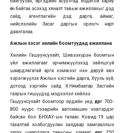
байгуулах, иргэдийн асуултад бодитой хариу
өгч байгаа эсэхэд хяналт тавьж ажиллахыг дэд
сайд, агентлагийн дэд дарга, аймаг,
нийслэлийн Засаг даргын орлогч нарт
даалгалаа.
Ажлын хэсэг хилийн боомтуудад ажиллана
Хилийн Гашуунсухайт, Шивээхүрэн боомтын
үйл ажиллагааг эрчимжүүлэхэд зайлшгүй
шаардлагатай арга хэмжээг нэн даруй авч
хэрэгжүүлэх Ажлын хэсгийн дарга, Хууль зүй,
дотоод хэргийн сайд Х.Нямбаатар Засгийн
газрын гишүүдэд мэдээлэл хийлээ.
Гашуунсухайт боомтоор ердийн үед өдөрт 700-
800 нүүрс тээврийн автомашин нэвтэрдэг
байсан бол БНХАУ-ын талаас Ковид-19 цар
тахалтай холбогдуулан халдвар хамгааллын
хатуу шаардлага тавьсны улмаас өдөрт 250