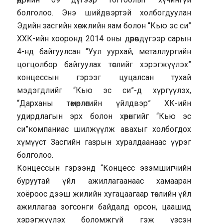
болголоо. Энэ шийдвэртэй холбогдуулан
Эдийн засгийн хөгжлийн яам болон “Кью эс си”
ХХК-ийн хооронд 2014 оны дөрөвдүгээр сарын
4-нд байгуулсан “Уул уурхай, металлургийн
цогцолбор байгуулах төслийг хэрэгжүүлэх”
концессын гэрээг цуцалсан тухай
мэдэгдлийг “Кью эс си”-д хүргүүлэх,
“Дарханы төмөрлөгийн үйлдвэр” ХК-ийн
удирдлагын эрх болон хөрөнгийг “Кью эс
си”компаниас шилжүүлж авахыг холбогдох
хүмүүст Засгийн газрын хуралдаанаас үүрэг
болголоо.
Концессын гэрээнд “Концесс эзэмшигчийн
буруутай үйл ажиллагаанаас хамааран
хоёроос дээш жилийн хугацаагаар төслийн үйл
ажиллагаа зогсонги байдалд орсон, цаашид
хэрэгжүүлэх боломжгүй гэж үзсэн