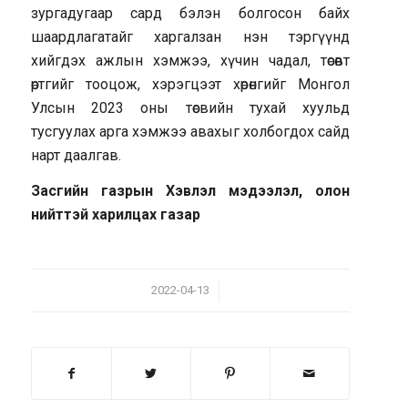
зургадугаар сард бэлэн болгосон байх
шаардлагатайг харгалзан нэн тэргүүнд
хийгдэх ажлын хэмжээ, хүчин чадал, төсөвт
өртгийг тооцож, хэрэгцээт хөрөнгийг Монгол
Улсын 2023 оны төсвийн тухай хуульд
тусгуулах арга хэмжээ авахыг холбогдох сайд
нарт даалгав.
Засгийн газрын Хэвлэл мэдээлэл, олон
нийттэй харилцах газар
/
2022-04-13