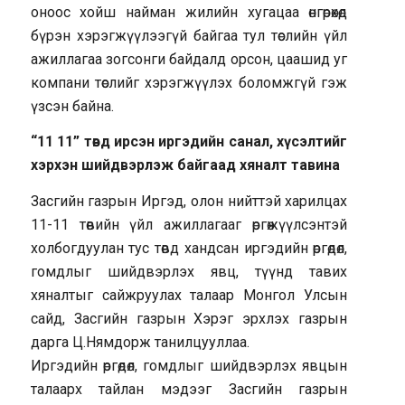
оноос хойш найман жилийн хугацаа өнгөрөхөд
бүрэн хэрэгжүүлээгүй байгаа тул төслийн үйл
ажиллагаа зогсонги байдалд орсон, цаашид уг
компани төслийг хэрэгжүүлэх боломжгүй гэж
үзсэн байна.
“11 11” төвд ирсэн иргэдийн санал, хүсэлтийг
хэрхэн шийдвэрлэж байгаад хяналт тавина
Засгийн газрын Иргэд, олон нийттэй харилцах
11-11 төвийн үйл ажиллагааг өргөжүүлсэнтэй
холбогдуулан тус төвд хандсан иргэдийн өргөдөл,
гомдлыг шийдвэрлэх явц, түүнд тавих
хяналтыг сайжруулах талаар Монгол Улсын
сайд, Засгийн газрын Хэрэг эрхлэх газрын
дарга Ц.Нямдорж танилцууллаа.
Иргэдийн өргөдөл, гомдлыг шийдвэрлэх явцын
талаарх тайлан мэдээг Засгийн газрын