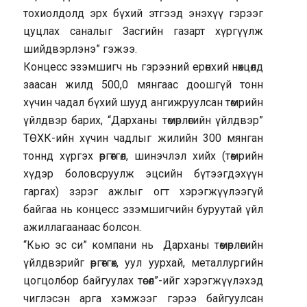
тохиолдолд эрх бүхий этгээд энэхүү гэрээг
цуцлах саналыг Засгийн газарт хүргүүлж
шийдвэрлэнэ” гэжээ.
Концесс эзэмшигч нь гэрээний ерөнхий нөхцөлд
заасан жилд 500,0 мянгаас доошгүй тонн
хүчин чадал бүхий шууд ангижруулсан төмрийн
үйлдвэр барих, “Дарханы төмөрлөгийн үйлдвэр”
ТӨХК-ийн хүчин чадлыг жилийн 300 мянган
тоннд хүргэх өргөтгөл, шинэчлэл хийх (төмрийн
хүдэр боловсруулж эцсийн бүтээгдэхүүн
гаргах) зэрэг ажлыг огт хэрэгжүүлээгүй
байгаа нь концесс эзэмшигчийн буруутай үйл
ажиллагаанаас болсон.
“Кью эс си” компани нь Дарханы төмөрлөгийн
үйлдвэрийг өргөтгөх, уул уурхай, металлургийн
цогцолбор байгуулах төсөл”-ийг хэрэгжүүлэхэд
чиглэсэн арга хэмжээг гэрээ байгуулсан