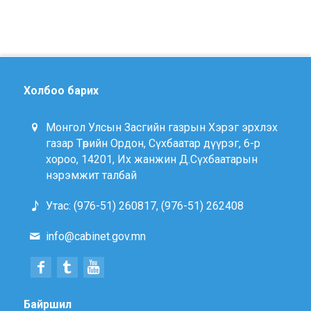
Холбоо барих
Монгол Улсын Засгийн газрын Хэрэг эрхлэх
газар Төрийн Ордон, Сүхбаатар дүүрэг, 6-р
хороо, 14201, Их жанжин Д.Сүхбаатарын
нэрэмжит талбай
Утас: (976-51) 260817, (976-51) 262408
info@cabinet.gov.mn
Байршил