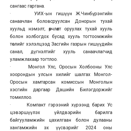
сангаас гаргана.
· УИХ-ын гишүүн Ж.Чинбүрэнгийн
санаачлан боловсруулсан Донорын тухай
хуульд нэмэлт, өөрчлөлт оруулах тухай хууль
болон холбогдох бусад хууль тогтоомжийн
төслийг хэлэлцээд Засгийн газрын гишүүдийн
санал, дүгнэлтийг хууль санаачлагчид
уламжлахаар тогтлоо.
· Монгол Улс, Оросын Холбооны Улс
хоорондын улсын хилийг шалгах Монгол-
Оросын хамтарсан комиссын Монголын
хэсгийн даргаар Дашийн Билэгдоржийг
томиллоо.
· Компакт гэрээний хүрээнд барих Ус
цэвэршүүлэх үйлдвэрийн барилга
байгууламжийн цахилгаан болон дулааны
хангамжийн эх үүсвэрийг 2024 оны