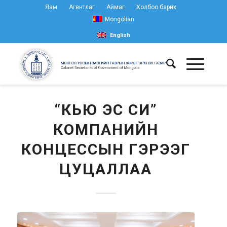
Яам
Агентлаг
Аймаг
Холбоо барих
Mongolian
English
“КЬЮ ЭС СИ”
КОМПАНИЙН
КОНЦЕССЫН ГЭРЭЭГ
ЦУЦАЛЛАА