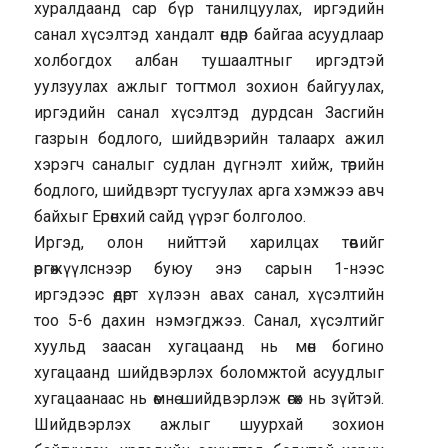
хуралдаанд сар бүр танилцуулах, иргэдийн
санал хүсэлтэд хандалт өндөр байгаа асуудлаар
холбогдох албан тушаалтныг иргэдтэй
уулзуулах ажлыг тогтмол зохион байгуулах,
иргэдийн санал хүсэлтэд дурдсан Засгийн
газрын бодлого, шийдвэрийн талаарх ажил
хэрэгч саналыг судлан дүгнэлт хийж, төрийн
бодлого, шийдвэрт тусгуулах арга хэмжээ авч
байхыг Ерөнхий сайд үүрэг болголоо.
Иргэд, олон нийттэй харилцах төвийг
өргөжүүлснээр буюу энэ сарын 1-нээс
иргэдээс өдөрт хүлээн авах санал, хүсэлтийн
тоо 5-6 дахин нэмэгджээ. Санал, хүсэлтийг
хуульд заасан хугацаанд нь мөн богино
хугацаанд шийдвэрлэх боломжтой асуудлыг
хугацаанаас нь өмнө шийдвэрлэж өгөх нь зүйтэй.
Шийдвэрлэх ажлыг шуурхай зохион