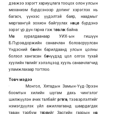
дэвжээ зэрэгт хариуцлага тооцох олон улсын
механизм бүрдсэнээр допинг хэрэглэх нь
багасч, үүнээс үүдэлтэй баяр, наадмыг
маргаангүй зохион байгуулах нөхцөл бүрдэнэ
зэрэг үр дүн гарна гэж төлөвлөж байна.
Мөн хуралдаанаар УИХ-ын гишүүн
Б.Пүрэвдоржийн санаачлан боловсруулсан
Үндэсний бөхийн барилдаанд улсын цолны
болзол хангасан бөхчүүдэд цол олгох тухай
хуулийн төслийг хэлэлцээд хууль санаачлагчид
уламжлахаар тогтлоо.
Товч мэдээ
· Монгол, Хятадын Замын-Үүд-Эрээн
боомтын хилийн шугам дахь чингэлэг
шилжүүлэн ачих талбайг өргөтгөх, тээвэрлэлтийг
нэмэгдүүлэх үйл ажиллагаанд шаардагдах
таван тэрбум төгрөгийг Засгийн газрын нөөц