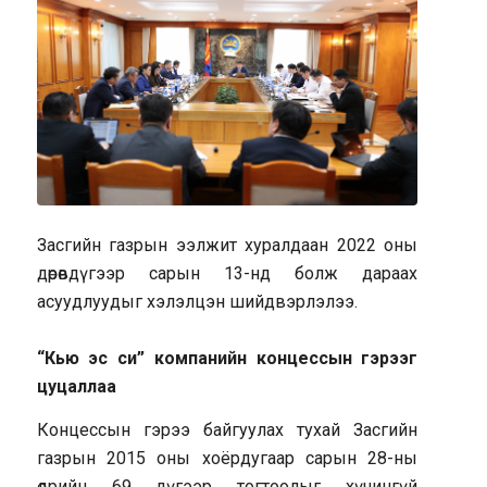
Засгийн газрын ээлжит хуралдаан 2022 оны
дөрөвдүгээр сарын 13-нд болж дараах
асуудлуудыг хэлэлцэн шийдвэрлэлээ.
“Кью эс си” компанийн концессын гэрээг
цуцаллаа
Концессын гэрээ байгуулах тухай Засгийн
газрын 2015 оны хоёрдугаар сарын 28-ны
өдрийн 69 дүгээр тогтоолыг хүчингүй