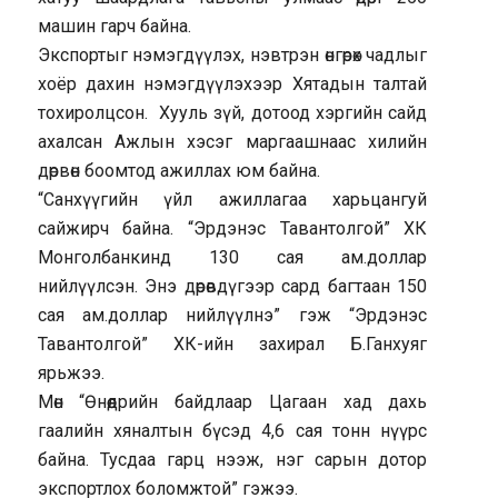
машин гарч байна.
Экспортыг нэмэгдүүлэх, нэвтрэн өнгөрөх чадлыг
хоёр дахин нэмэгдүүлэхээр Хятадын талтай
тохиролцсон. Хууль зүй, дотоод хэргийн сайд
ахалсан Ажлын хэсэг маргаашнаас хилийн
дөрвөн боомтод ажиллах юм байна.
“Санхүүгийн үйл ажиллагаа харьцангуй
сайжирч байна. “Эрдэнэс Тавантолгой” ХК
Монголбанкинд 130 сая ам.доллар
нийлүүлсэн. Энэ дөрөвдүгээр сард багтаан 150
сая ам.доллар нийлүүлнэ” гэж “Эрдэнэс
Тавантолгой” ХК-ийн захирал Б.Ганхуяг
ярьжээ.
Мөн “Өнөөдрийн байдлаар Цагаан хад дахь
гаалийн хяналтын бүсэд 4,6 сая тонн нүүрс
байна. Тусдаа гарц нээж, нэг сарын дотор
экспортлох боломжтой” гэжээ.