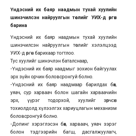
Үндэсний их баяр наадмын тухай хуулийн
шинэчилсэн найруулгын төслийг УИХ-д өргөн
барина
Үндэсний их баяр наадмын тухай хуулийн
шинэчилсэн найруулгын төслийг хэлэлцээд
УИХ-д өргөн барихаар тогтлоо.
Тус хуулийг шинэчлэн баталснаар,
-Үндэсний их баяр наадмыг зохион байгуулах
эрх зүйн орчин боловсронгуй болно.
-Үндэсний их баяр наадмаар барилдах бөх,
уяач, сур харваач болон шагайн харваачийн
эрх, үүрэг тодорхой, хуулийг зөрчсөн
тохиолдолд хүлээлгэх хариуцлагын механизм
боловсронгуй болно.
-Допинг хэрэглэсэн бөх, харваач, уяач зэрэг
болон тэдгээрийн багш, дасгалжуулагч,