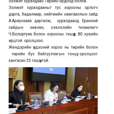
ээлжит хуралдаан Төрийн ордонд болов.
Ээлжит хуралдааныг тус хорооны орлогч
дарга, Хөдөлмөр, нийгмийн хамгааллын сайд
А.Ариунзаяа даргалж, хуралдаанд Ерөнхий
сайдын зөвлөх, хэвлэлийн төлөөлөгч
Ч.Болортуяа болон хорооны гишүүд 80 хувийн
ирцтэй оролцлоо.
Жендэрийн үндэсний хороо нь төрийн болон
төрийн бус байгууллагын тэнцүү оролцоог
хангасан 35 гишүүнтэй.