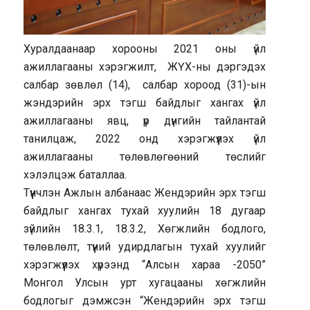
Хуралдаанаар хорооны 2021 оны үйл
ажиллагааны хэрэгжилт, ЖҮХ-ны дэргэдэх
салбар зөвлөл (14), салбар хороод (31)-ын
жэндэрийн эрх тэгш байдлыг хангах үйл
ажиллагааны явц, үр дүнгийн тайлантай
танилцаж, 2022 онд хэрэгжүүлэх үйл
ажиллагааны төлөвлөгөөний төслийг
хэлэлцэж баталлаа.
Түүнчлэн Ажлын албанаас Жендэрийн эрх тэгш
байдлыг хангах тухай хуулийн 18 дугаар
зүйлийн 18.3.1, 18.3.2, Хөгжлийн бодлого,
төлөвлөлт, түүний удирдлагын тухай хуулийг
хэрэгжүүлэх хүрээнд “Алсын хараа -2050”
Монгол Улсын урт хугацааны хөгжлийн
бодлогыг дэмжсэн “Жендэрийн эрх тэгш