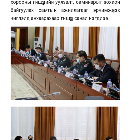
хорооны гишүүдийн уулзалт, семинарыг зохион
байгуулах хамтын ажиллагааг эрчимжүүлэх
чиглэлд анхаарахаар гишүүд санал нэгдлээ.