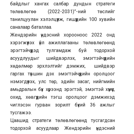
байдлыг хангах салбар дундын стратеги
төлөвлөгөө (2022-2031)”-ний төслийг
танилцуулан хэлэлцүүлж, гишүүдийн 100 хувийн
саналаар баталлаа.
Жендэрийн үндэсний хорооноос 2022 онд
хэрэгжүүлэх үйл ажиллагааны төлөвлөгөөнд
эрэгтэйчүүдэд тулгамдаж буй тодорхой
асуудлуудыг шийдвэрлэх, эмэгтэйчүүдийн
хөдөлмөр эрхлэлтийг дэмжих, шийдвэр
гаргах түвшин дэх эмэгтэйчүүдийн оролцоог
нэмэгдүүлэх, улс төр, эдийн засаг, нийгмийн
амьдралын бүх хүрээнд эрэгтэй, эмэгтэй хүмүүс,
охид, хөвгүүдийн тэгш оролцоог дэмжихэд
чиглэсэн гурван зорилт бүхий 36 ажлыг
тусгажээ.
Цаашид стратеги төлөвлөгөөнд тусгагдсан
тодорхой асуудлаар Жендэрийн үндэсний