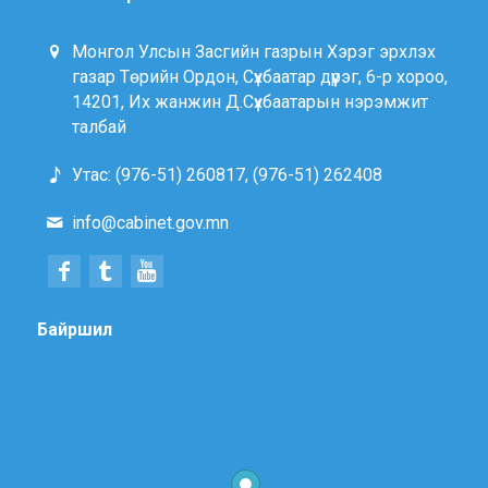
Монгол Улсын Засгийн газрын Хэрэг эрхлэх
газар Төрийн Ордон, Сүхбаатар дүүрэг, 6-р хороо,
14201, Их жанжин Д.Сүхбаатарын нэрэмжит
талбай
Утас: (976-51) 260817, (976-51) 262408
info@cabinet.gov.mn
Байршил