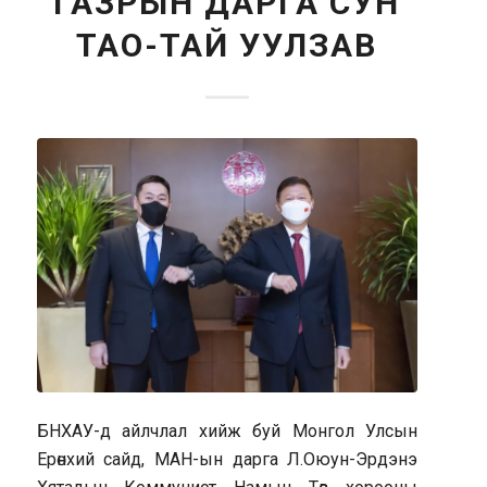
ГАЗРЫН ДАРГА СУН
ТАО-ТАЙ УУЛЗАВ
БНХАУ-д айлчлал хийж буй Монгол Улсын
Ерөнхий сайд, МАН-ын дарга Л.Оюун-Эрдэнэ