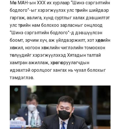
Мөн МАН-ын XXX их хурлаар “Шинэ сэргэлтийн
бодлого”-ыг хэрэгжүүлэх улс төрийн шийдвэр
гаргаж, авлига, хүнд суртлыг халах дэвшилтэт
улс төрийн нам болохоо зарласныг онцлоод
“Шинэ сэргэлтийн бодлого”-д дэвшүүлсэн
боомт, эрчим хүч, аж үйлдвэржилт, хот хөдөөгийн
хөгжил, ногоон хөгжлийн чиглэлийн томоохон
төслүүдийг хэрэгжүүлэхэд Хятадын талтай
хамтран ажиллаж, хөрөнгө оруулагчдын
идэвхтэй оролцоог хангах нь чухал болохыг
тэмдэглэв.