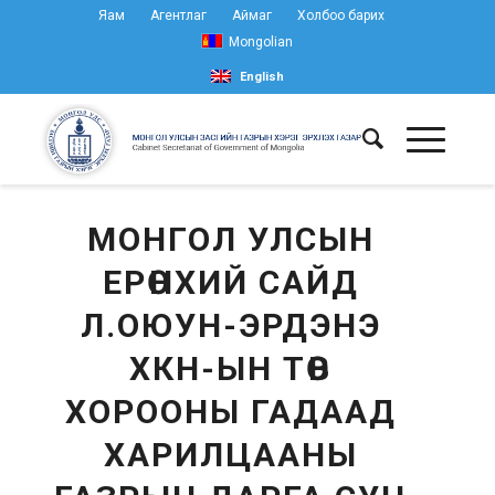
Яам
Агентлаг
Аймаг
Холбоо барих
Mongolian
English
МОНГОЛ УЛСЫН
ЕРӨНХИЙ САЙД
Л.ОЮУН-ЭРДЭНЭ
ХКН-ЫН ТӨВ
ХОРООНЫ ГАДААД
ХАРИЛЦААНЫ