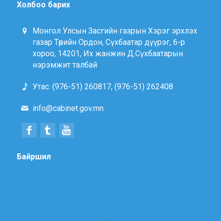
Холбоо барих
Монгол Улсын Засгийн газрын Хэрэг эрхлэх
газар Төрийн Ордон, Сүхбаатар дүүрэг, 6-р
хороо, 14201, Их жанжин Д.Сүхбаатарын
нэрэмжит талбай
Утас: (976-51) 260817, (976-51) 262408
info@cabinet.gov.mn
Байршил