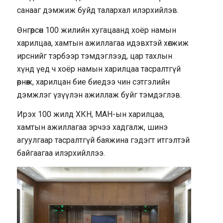
санааг дэмжиж буйд талархал илэрхийлэв.
Өнгөрсөн 100 жилийн хугацаанд хоёр намын
харилцаа, хамтын ажиллагаа идэвхтэй хөгжиж
ирснийг тэрбээр тэмдэглээд, цар тахлын
хүнд үед ч хоёр намын харилцаа тасралтгүй
өрнөж, харилцан бие биедээ чин сэтгэлийн
дэмжлэг үзүүлэн ажиллаж буйг тэмдэглэв.
Ирэх 100 жилд ХКН, МАН-ын харилцаа,
хамтын ажиллагаа эрчээ хадгалж, шинэ
агуулгаар тасралтгүй баяжина гэдэгт итгэлтэй
байгаагаа илэрхийллээ.