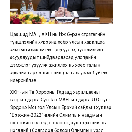
Цаашид МАН, ХКН нь Иж бүрэн стратегийн
түншлэлийн хүрээнд хоёр улсын харилцаа,
хамтын ажиллагааг өргөжүүлэх, тулгамдсан
асуудлуудыг шийдвэрлэхэд улс төрийн
дэмжлэг үзүүлж ажиллах нь хоёр талын
хөгжлийн эрх ашигт нийцнэ гэж үзэж буйгаа
илэрхийлэв.
ХКН-ын Төв Хорооны Гадаад харилцааны
газрын дарга Сун Тао МАН-ын дарга Л.Оюун-
Эрдэнэ Монгол Улсын Ерөнхий сайдын хувиар
“Бээжин-2022” өвлийн Олимпын наадмын
нээлтийн ёслолд оролцож, хүн төрөлхтний эв
нэгдлийн бэлгэдэл болсон Олимпын үзэл