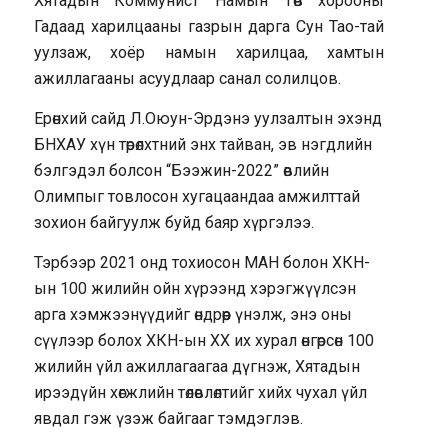
Хятадын Коммунист Намын Төв хорооны
Гадаад харилцааны газрын дарга Сун Тао-тай
уулзаж, хоёр намын харилцаа, хамтын
ажиллагааны асуудлаар санал солилцов.
Ерөнхий сайд Л.Оюун-Эрдэнэ уулзалтын эхэнд
БНХАУ хүн төрөлхтний энх тайван, эв нэгдлийн
бэлгэдэл болсон “Бээжин-2022” өвлийн
Олимпыг товлосон хугацаандаа амжилттай
зохион байгуулж буйд баяр хүргэлээ.
Тэрбээр 2021 онд тохиосон МАН болон ХКН-
ын 100 жилийн ойн хүрээнд хэрэгжүүлсэн
арга хэмжээнүүдийг өндрөөр үнэлж, энэ оны
сүүлээр болох ХКН-ын XX их хурал өнгөрсөн 100
жилийн үйл ажиллагаагаа дүгнэж, Хятадын
ирээдүйн хөгжлийн төлөвлөлтийг хийх чухал үйл
явдал гэж үзэж байгааг тэмдэглэв.