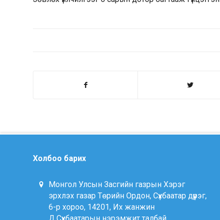
Холбоо барих
Монгол Улсын Засгийн газрын Хэрэг
эрхлэх газар Төрийн Ордон, Сүхбаатар дүүрэг,
6-р хороо, 14201, Их жанжин
Д.Сүхбаатарын нэрэмжит талбай