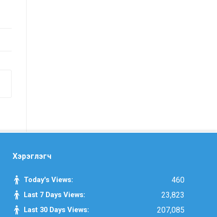
шинжилгээ хийсэн тайлан
Засгийн газрын Хэрэг эрхлэх
газрын 2025 оны эхний хагас
жилийн гүйцэтгэлийн
төлөвлөгөөний биелэлт
Засгийн газрын Хэрэг эрхлэх
газрын 2025 оны гүйцэтгэлийн
төлөвлөгөө
Хууль тогтоомж, тогтоол
шийдвэрийн хэрэгжилтэд хийсэн
Хэрэглэгч
хяналт шинжилгээний тайлан
/2025 оны эхний хагас жилийн
Today's Views:
460
байдлаар/
Last 7 Days Views:
23,823
Last 30 Days Views:
207,085
Засгийн газрын Иргэд, олон