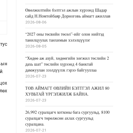
Өвөлжилтийн бэлтгэл ажлын хүрээнд Шадар
сайд Н.Номтойбаяр Дорноговь аймагт ажиллав
2026-08-06
“2027 оны төсвийн төсөл”-ийг олон нийтэд
танилцуулах танхимын хэлэлцүүлэг
 тус
2026-08-05
“Хөдөө аж ахуй, хөдөөгийн хөгжил төслийн 2
вын
дахь шат” төслийн хүрээнд 4 банктай
дамжуулан зээлдүүлэх гэрээ байгууллаа
й.
2026-07-23
цох
ТӨВ АЙМАГТ ӨВЛИЙН БЭЛТГЭЛ АЖИЛ 80
лөх
ХУВЬТАЙ ҮРГЭЛЖИЛЖ БАЙНА.
2026-07-23
26,992 суралцагч хотхоны бага сургуульд, 8100
суралцагч төрөлжсөн ахлах сургуульд
суралцана.
2026-07-21