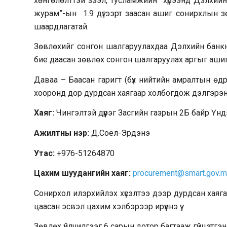
хөнгөлөлттэй зээл, тусламжийн хүрээнд Дэлхийн
журам”-ын 1.9 дүгээрт заасан ашиг сонирхлын з
шаардлагатай.
Зөвлөхийг сонгон шалгаруулахдаа Дэлхийн банк
бие даасан зөвлөх сонгон шалгаруулах аргыг ашиг
Даваа – Баасан гаригт (бүх нийтийн амралтын өдр
хооронд дор дурдсан хаягаар холбогдож дэлгэрэнг
Хаяг:
Чингэлтэй дүүрэг Засгийн газрын 2Б байр Үн
Ажилтны нэр:
Д.Соёл-Эрдэнэ
Утас:
+976-51264870
Цахим шуудангийн хаяг:
procurement@smart.gov.m
Сонирхол илэрхийлэх хүсэлтээ дээр дурдсан хаяг
цаасан эсвэл цахим хэлбэрээр ирүүлнэ үү
Зөвлөх үйлчилгээг 6 сарын дотор багтааж гүйцэтгэн