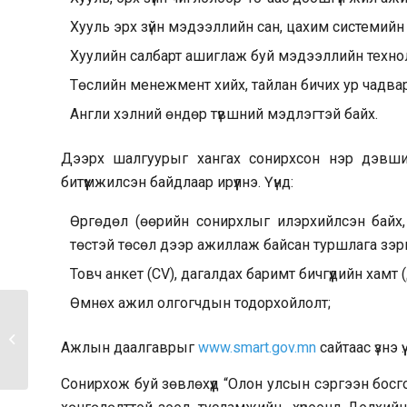
Хууль эрх зүйн мэдээллийн сан, цахим системийн
Хуулийн салбарт ашиглаж буй мэдээллийн технол
Төслийн менежмент хийх, тайлан бичих ур чадвар
Англи хэлний өндөр түвшний мэдлэгтэй байх.
Дээрх шалгуурыг хангах сонирхсон нэр дэвшиг
битүүмжилсэн байдлаар ирүүлнэ. Үүнд:
Өргөдөл (өөрийн сонирхлыг илэрхийлсэн байх,
төстэй төсөл дээр ажиллаж байсан туршлага зэрг
Товч анкет (CV), дагалдах баримт бичгүүдийн хам
Өмнөх ажил олгогчдын тодорхойлолт;
МЭДЭЭЛЛИЙН ТЕХНОЛОГИЙН
Ажлын даалгаврыг
www.smart.gov.mn
сайтаас үзнэ үү.
ЗӨВЛӨХ ҮЙЛЧИЛГЭЭНД...
Сонирхож буй зөвлөхүүд “Олон улсын сэргээн бос