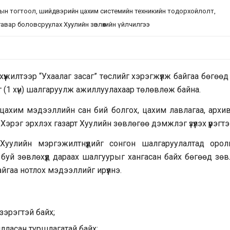
рын тогтоол, шийдвэрийн цахим системийн техникийн тодорхойлолт,
авар боловсруулах Хуулийн зөвлөхийн үйлчилгээ
жилтээр “Ухаалаг засаг” төслийг хэрэгжүүлж байгаа бөгөөд
г (1 хүн) шалгаруулж ажиллуулахаар төлөвлөж байна.
цахим мэдээллийн сан бий болгох, цахим лавлагаа, архи
Хэрэг эрхлэх газарт Хуулийн зөвлөгөө дэмжлэг үзүүлэх үүрэгтэ
 Хуулийн мэргэжилтнүүдийг сонгон шалгаруулалтад орол
буй зөвлөхүүд дараах шалгуурыг хангасан байх бөгөөд зөв
айгаа нотлох мэдээллийг ирүүлнэ.
 зэрэгтэй байх;
илласан туршлагатай байх;