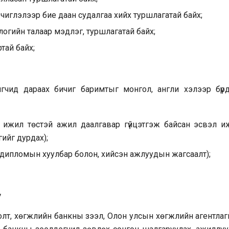
 чиглэлээр бие даан судалгаа хийх туршлагатай байх;
огийн талаар мэдлэг, туршлагатай байх;
тай байх;
чид дараах бичиг баримтыг монгол, англи хэлээр бүрдү
 ижил төстэй ажил даалгавар гүйцэтгэж байсан эсвэл и
ийг дурдах);
т (дипломын хуулбар болон, хийсэн ажлуудын жагсаалт);
голт, хөгжлийн банкны зээл, Олон улсын хөгжлийн агентлаг