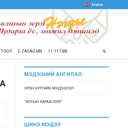
English
ГТООЛ
E-ZASAG.MN
11-11 ТӨВ
МЭДЭЭНИЙ АНГИЛАЛ
НА
ОРОН НУТГИЙН МЭДЭЭЛЭЛ
“АЛСЫН ХАРАА-2050”
ШИНЭ МЭДЭЭ