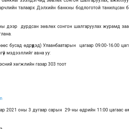
 банкны зээлдэгчид зөвлөх сонгон шалгаруулах, ажиллуу
өрчлийн талаарх Дэлхийн банкны бодлоготой танилцсан б
ны дээр дурдсан зөвлөх сонгон шалгаруулах журамд заа
лана.
өөс бусад өдрүүдэд) Улаанбаатарын цагаар 09.00-16.00 ца
үй мэдээллийг авна уу:
дэсний хөгжлийн газар 303 тоот
n
аар 2021 оны 3 дугаар сарын 29-ны өдрийн 11:00 цагаас ө
э.