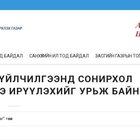
ОД БАЙДАЛ
САНХҮҮГИЙН ИЛ ТОД БАЙДАЛ
ЗАСГИЙН ГАЗРЫН ТО
Н ҮЙЛЧИЛГЭЭНД СОНИРХОЛ
Э ИРҮҮЛЭХИЙГ УРЬЖ БАЙ
г” төсөл