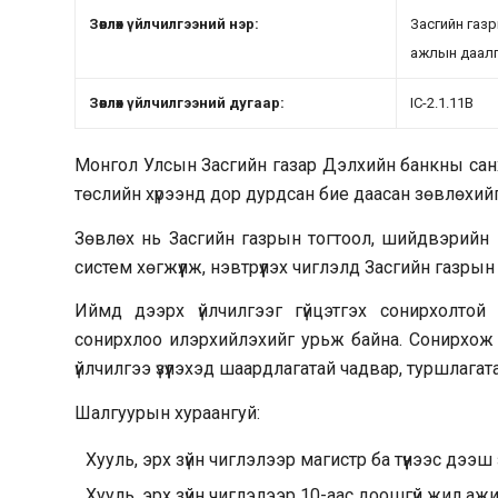
Зөвлөх үйлчилгээний нэр:
Засгийн газ
ажлын даалг
Зөвлөх үйлчилгээний дугаар:
IC-2.1.11B
Монгол Улсын Засгийн газар Дэлхийн банкны санхүү
төслийн хүрээнд дор дурдсан бие даасан зөвлөхий
Зөвлөх нь Засгийн газрын тогтоол, шийдвэрийн 
систем хөгжүүлж, нэвтрүүлэх чиглэлд Засгийн газрын 
Иймд дээрх үйлчилгээг гүйцэтгэх сонирхолтой
сонирхлоо илэрхийлэхийг урьж байна. Сонирхож 
үйлчилгээ үзүүлэхэд шаардлагатай чадвар, туршлагат
Шалгуурын хураангуй:
Хууль, эрх зүйн чиглэлээр магистр ба түүнээс дээш
Хууль, эрх зүйн чиглэлээр 10-аас доошгүй жил аж