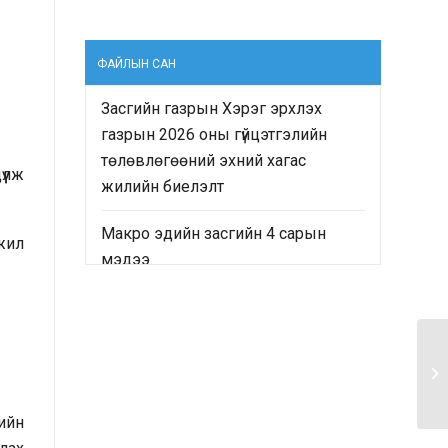
ФАЙЛЫН САН
Засгийн газрын Хэрэг эрхлэх
газрын 2026 оны гүйцэтгэлийн
төлөвлөгөөний эхний хагас
үлж
жилийн биелэлт
Макро эдийн засгийн 4 сарын
жил
мэдээ
“Монгол Улсын Засгийн газрын
2024-2028 оны үйл ажиллагааны
хөтөлбөр”-ийн хэрэгжилтийн явц
болон “Монгол Улсын хөгжлийн
2025 оны төлөвлөгөө”-ний
ийн
гүйцэтгэлд хийсэн хяналт-