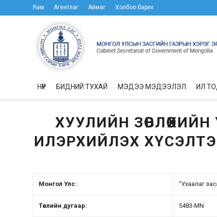
Яам
Агентлаг
Аймаг
Холбоо барих
НҮҮР
БИДНИЙ ТУХАЙ
МЭДЭЭ МЭДЭЭЛЭЛ
ИЛ Т
ХУУЛИЙН ЗӨВЛӨХИЙ
ИЛЭРХИЙЛЭХ ХҮСЭЛТЭ
Монгол Улс:
“Ухаалаг заса
Төслийн дугаар:
5483-MN