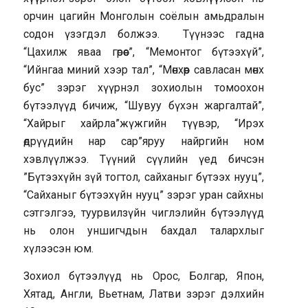
орчин цагийн Монголын соёлын амьдралын
содон үзэгдэл болжээ. Түүнээс гадна
“Цахилж яваа гөрөөс”, “Мемонтог бүтээхүй”,
“Ийнгаа миний хээр тал”, “Мөнхөөр савласан мөнх
бус” зэрэг хүүрнэл зохиолын томоохон
бүтээлүүд бичиж, “Шувуу бүхэн жаргалтай”,
“Хайрыг хайрла”жүжгийн түүвэр, “Ирэх
өдрүүдийн нар сар”яруу найргийн ном
хэвлүүлжээ. Түүний сүүлийн үед бичсэн
”Бүтээхүйн зүй тогтол, сайханыг бүтээх нууц”,
“Сайханыг бүтээхүйн нууц” зэрэг уран сайхны
сэтгэлгээ, туурвилзүйн чиглэлийн бүтээлүүд
нь олон уншигчдын бахдал талархлыг
хүлээсэн юм.
Зохиол бүтээлүүд нь Орос, Болгар, Япон,
Хятад, Англи, Вьетнам, Латви зэрэг дэлхийн