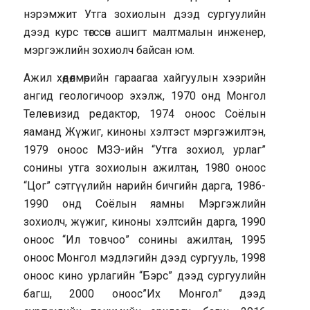
нэрэмжит Утга зохиолын дээд сургуулийн
дээд курс төгссөн ашигт малтмалын инженер,
мэргэжлийн зохиолч байсан юм.
Ажил хөдөлмөрийн гараагаа хайгуулын хээрийн
ангид геологичоор эхэлж, 1970 онд Монгол
Телевизид редактор, 1974 оноос Соёлын
яаманд Жүжиг, киноны хэлтэст мэргэжилтэн,
1979 оноос МЗЭ-ийн “Утга зохиол, урлаг”
сонины утга зохиолын ажилтан, 1980 оноос
“Цог” сэтгүүлийн нарийн бичгийн дарга, 1986-
1990 онд Соёлын яамны Мэргэжлийн
зохиолч, жүжиг, киноны хэлтсийн дарга, 1990
оноос “Ил товчоо” сонины ажилтан, 1995
оноос Монгол мэдлэгийн дээд сургууль, 1998
оноос кино урлагийн “Бэрс” дээд сургуулийн
багш, 2000 оноос”Их Монгол” дээд