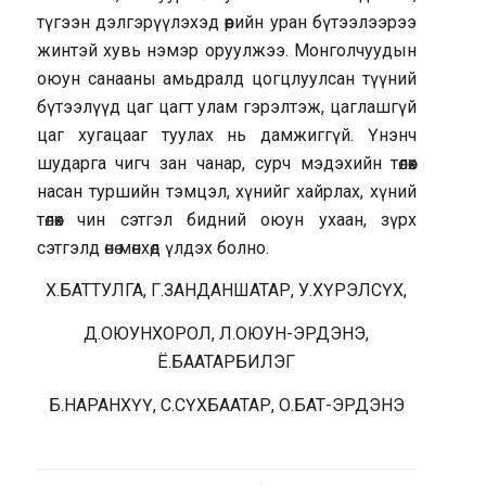
түгээн дэлгэрүүлэхэд өөрийн уран бүтээлээрээ
жинтэй хувь нэмэр оруулжээ. Монголчуудын
оюун санааны амьдралд цогцлуулсан түүний
бүтээлүүд цаг цагт улам гэрэлтэж, цаглашгүй
цаг хугацааг туулах нь дамжиггүй. Үнэнч
шударга чигч зан чанар, сурч мэдэхийн төлөөх
насан туршийн тэмцэл, хүнийг хайрлах, хүний
төлөөх чин сэтгэл бидний оюун ухаан, зүрх
сэтгэлд өнө мөнхөд үлдэх болно.
Х.БАТТУЛГА, Г.ЗАНДАНШАТАР, У.ХҮРЭЛСҮХ,
Д.ОЮУНХОРОЛ, Л.ОЮУН-ЭРДЭНЭ,
Ё.БААТАРБИЛЭГ
Б.НАРАНХҮҮ, С.СҮХБААТАР, О.БАТ-ЭРДЭНЭ