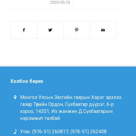
/
2020-05-13
Холбоо барих
Монгол Улсын Засгийн газрын Хэрэг эрхлэх
газар Төрийн Ордон, Сүхбаатар дүүрэг, 6-р
хороо, 14201, Их жанжин Д.Сүхбаатарын
нэрэмжит талбай
Утас: (976-51) 260817, (976-51) 262408