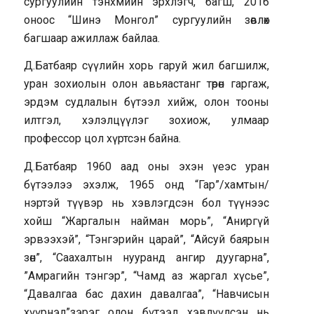
сургуулийн тэнхмийн эрхлэгч, багш, 2016
оноос “Шинэ Монгол” сургуулийн зөвлөх
багшаар ажиллаж байлаа.
Д.Батбаяр сүүлийн хорь гаруй жил багшилж,
уран зохиолын олон авьяастанг төрөн гаргаж,
эрдэм судлалын бүтээл хийж, олон тооны
илтгэл, хэлэлцүүлэг зохиож, улмаар
профессор цол хүртсэн байна.
Д.Батбаяр 1960 аад оны эхэн үеэс уран
бүтээлээ эхэлж, 1965 онд “Гар”/хамтын/
нэртэй түүвэр нь хэвлэгдсэн бол түүнээс
хойш “Жаргалын найман морь”, “Аниргүй
эрвээхэй”, “Тэнгэрийн царай”, “Айсуй баярын
зөн”, “Саахалтын нууранд ангир дуугарна”,
”Амрагийн тэнгэр”, “Чамд аз жаргал хүсье”,
“Давалгаа бас дахин давалгаа”, “Навчисын
хүүрнэл”зэрэг олон бүтээл хэвлүүлсэн нь