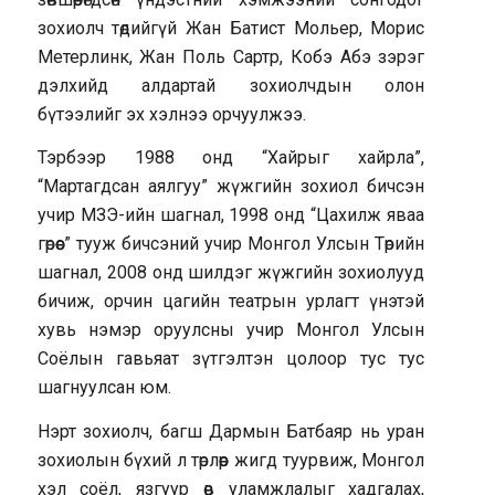
зохиолч төдийгүй Жан Батист Мольер, Морис
Метерлинк, Жан Поль Сартр, Кобэ Абэ зэрэг
дэлхийд алдартай зохиолчдын олон
бүтээлийг эх хэлнээ орчуулжээ.
Тэрбээр 1988 онд “Хайрыг хайрла”,
“Мартагдсан аялгуу” жүжгийн зохиол бичсэн
учир МЗЭ-ийн шагнал, 1998 онд “Цахилж яваа
гөрөөс” тууж бичсэний учир Монгол Улсын Төрийн
шагнал, 2008 онд шилдэг жүжгийн зохиолууд
бичиж, орчин цагийн театрын урлагт үнэтэй
хувь нэмэр оруулсны учир Монгол Улсын
Соёлын гавьяат зүтгэлтэн цолоор тус тус
шагнуулсан юм.
Нэрт зохиолч, багш Дармын Батбаяр нь уран
зохиолын бүхий л төрлөөр жигд туурвиж, Монгол
хэл соёл, язгуур өв уламжлалыг хадгалах,