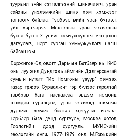
туурвил зүйн сэтгэлгээний шинэчлэгч, уран
сайхны үнэлэмжийн шинэ хэм хэмжээг
тогтоогч байлаа. Тэрбээр өөрийн уран бүтээл,
үйл хэргээрээ Монголын уран зохиолын
бүхэл бүтэн 3 үеийг хүмүүжүүлэгч, үлгэрлэн
дагуулагч, нэрт сурган хүмүүжүүлэгч багш
байсан юм.
Боржигон-Од овогт Дармын Батбаяр нь 1940
оны луу жил Дундговь аймгийн Дэлгэрхангай
сумын нутагт “Их Номгоны үзүүр” хэмээх
газар төржээ. Сурвалжит гэр бүлээс гаралтай
тэрбээр бага наснаасаа эрдэм номонд
шамдан суралцаж, уран зохиолд шимтэн
дурлаж, авьяас билгээ хөгжүүлж иржээ.
Тэрбээр бага дунд сургууль, Москва хотод
Геологийн дээд сургууль, МУИС-ийн
геологийн анги, 1977-1979 онд М.Горькийн