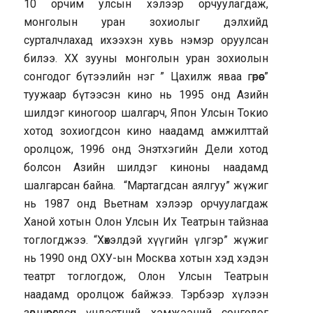
10 орчим улсын хэлээр орчуулагдаж,
монголын уран зохиолыг дэлхийд
сурталчлахад ихээхэн хувь нэмэр оруулсан
билээ. ХХ зууны монголын уран зохиолын
сонгодог бүтээлийн нэг ” Цахилж яваа гөрөөс”
туужаар бүтээсэн кино нь 1995 онд Азийн
шилдэг киногоор шалгарч, Япон Улсын Токио
хотод зохиогдсон кино наадамд амжилттай
оролцож, 1996 онд Энэтхэгийн Дели хотод
болсон Азийн шилдэг киноны наадамд
шалгарсан байна. “Мартагдсан аялгуу” жүжиг
нь 1987 онд Вьетнам хэлээр орчуулагдаж
Ханой хотын Олон Улсын Их Театрын тайзнаа
тоглогджээ. “Хөхэлдэй хүүгийн үлгэр” жүжиг
нь 1990 онд ОХУ-ын Москва хотын хэд хэдэн
театрт тоглогдож, Олон Улсын Театрын
наадамд оролцож байжээ. Тэрбээр хүлээн
зөвшөөрөгдсөн үндэстний хэмжээний сонгодог