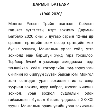
ДАРМЫН БАТБАЯР
/1940-2020/
Монгол Улсын Төрийн шагналт, Соёлын
гавьяат зүтгэлтэн, нэрт зохиолч Дармын
Батбаяр 2020 оны 5 дугаар сарын 12-ны өдөр
орчлонт ертөнцийн жам ёсоор ертөнцийн мөнх
бусыг үзүүлж, Монголын урлаг соёл, утга
зохиолд нөхөж баршгүй хүнд гарз тохиолоо.
Тэрбээр бүхий л ухамсарт амьдралаа ард
түмнийхээ соёл гэгээрлийн төлөө зориулсан
бичгийн их билгүүн суутан байсан юм. Монгол
хэлт сонгодог уран зохиолын их өв санд
хүүрнэл зохиол, яруу найраг, жүжиг, киноны
зохиол, уран зохиол судлалын олон
гайхамшигт бүтээл бичиж үлдээсэн ХХ-ХХI
зууны Монголын орчин үеийн уран зохиолын