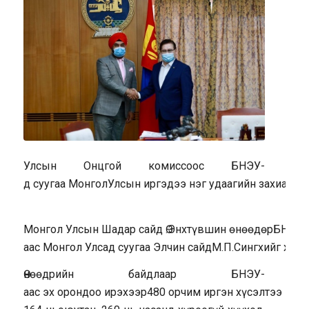
Улсын
Онцгой
комиссоос
БНЭУ-
д
суугаа
Монгол
Улсын
иргэдээ
нэг
удаагийн
захиалгат
Монгол
Улсын
Шадар
сайд
Ө.Энхтүвшин
өнөөдөр
БНЭУ-
аас
Монгол
Улсад
суугаа
Элчин
сайд
М.П.Сингх
ийг
хүлэ
Өнөөдрийн
байдлаар
БНЭУ-
аас
эх
орондоо
ирэхээр
480
орчим
иргэн
хүсэлтээ
гарг