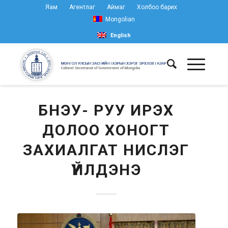
Яам
Агентлаг
Аймаг
Холбоо барих
Mongolian
English
БНЭУ- РУУ ИРЭХ
ДОЛОО ХОНОГТ
ЗАХИАЛГАТ НИСЛЭГ
ҮЙЛДЭНЭ