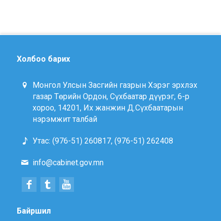
Холбоо барих
Монгол Улсын Засгийн газрын Хэрэг эрхлэх
газар Төрийн Ордон, Сүхбаатар дүүрэг, 6-р
хороо, 14201, Их жанжин Д.Сүхбаатарын
нэрэмжит талбай
Утас: (976-51) 260817, (976-51) 262408
info@cabinet.gov.mn
Байршил