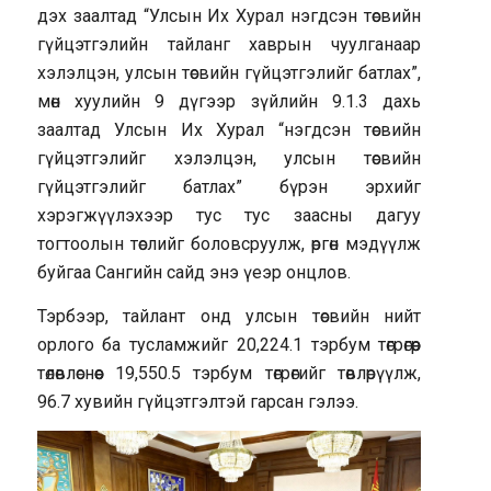
дэх заалтад “Улсын Их Хурал нэгдсэн төсвийн
гүйцэтгэлийн тайланг хаврын чуулганаар
хэлэлцэн, улсын төсвийн гүйцэтгэлийг батлах”,
мөн хуулийн 9 дүгээр зүйлийн 9.1.3 дахь
заалтад Улсын Их Хурал “нэгдсэн төсвийн
гүйцэтгэлийг хэлэлцэн, улсын төсвийн
гүйцэтгэлийг батлах” бүрэн эрхийг
хэрэгжүүлэхээр тус тус заасны дагуу
тогтоолын төслийг боловсруулж, өргөн мэдүүлж
буйгаа Сангийн сайд энэ үеэр онцлов.
Тэрбээр, тайлант онд улсын төсвийн нийт
орлого ба тусламжийг 20,224.1 тэрбум төгрөгөөр
төлөвлөснөөс 19,550.5 тэрбум төгрөгийг төвлөрүүлж,
96.7 хувийн гүйцэтгэлтэй гарсан гэлээ.