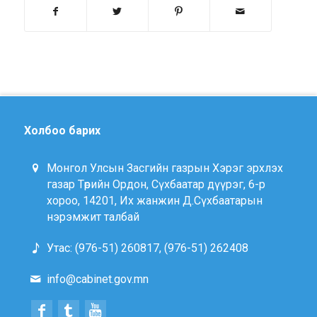
Холбоо барих
Монгол Улсын Засгийн газрын Хэрэг эрхлэх
газар Төрийн Ордон, Сүхбаатар дүүрэг, 6-р
хороо, 14201, Их жанжин Д.Сүхбаатарын
нэрэмжит талбай
Утас: (976-51) 260817, (976-51) 262408
info@cabinet.gov.mn