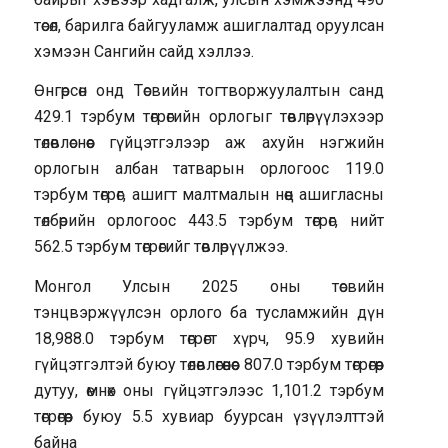
төсөл, барилга байгууламж ашиглалтад оруулсан
хэмээн Сангийн сайд хэллээ.
Өнгөрсөн онд Төсвийн тогтворжуулалтын санд
429.1 тэрбум төгрөгийн орлогыг төвлөрүүлэхээр
төлөвлөснөөс гүйцэтгэлээр аж ахуйн нэгжийн
орлогын албан татварын орлогоос 119.0
тэрбум төгрөг, ашигт малтмалын нөөц ашигласны
төлбөрийн орлогоос 443.5 тэрбум төгрөг, нийт
562.5 тэрбум төгрөгийг төвлөрүүлжээ.
Монгол Улсын 2025 оны төсвийн
тэнцвэржүүлсэн орлого ба тусламжийн дүн
18,988.0 тэрбум төгрөгт хүрч, 95.9 хувийн
гүйцэтгэлтэй буюу төлөвлөгөөнөөс 807.0 тэрбум төгрөгөөр
дутуу, өмнөх оны гүйцэтгэлээс 1,101.2 тэрбум
төгрөгөөр буюу 5.5 хувиар буурсан үзүүлэлттэй
байна