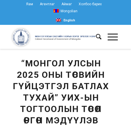
Яам
Агентлаг
Аймаг
Холбоо барих
Mongolian
English
“МОНГОЛ УЛСЫН
2025 ОНЫ ТӨСВИЙН
ГҮЙЦЭТГЭЛ БАТЛАХ
ТУХАЙ” УИХ-ЫН
ТОГТООЛЫН ТӨСӨЛ
ӨРГӨН МЭДҮҮЛЭВ