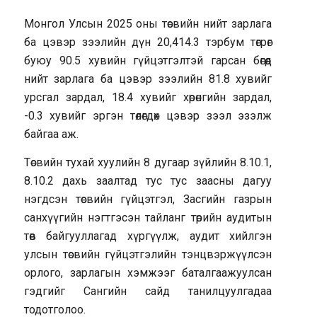
Монгол Улсын 2025 оны төсвийн нийт зарлага
ба цэвэр зээлийн дүн 20,414.3 тэрбум төгрөг
буюу 90.5 хувийн гүйцэтгэлтэй гарсан бөгөөд
нийт зарлага ба цэвэр зээлийн 81.8 хувийг
урсгал зардал, 18.4 хувийг хөрөнгийн зардал,
-0.3 хувийг эргэн төлөгдөх цэвэр зээл эзэлж
байгаа аж.
Төсвийн тухай хуулийн 8 дугаар зүйлийн 8.10.1,
8.10.2 дахь заалтад тус тус заасны дагуу
нэгдсэн төсвийн гүйцэтгэл, Засгийн газрын
санхүүгийн нэгтгэсэн тайланг төрийн аудитын
төв байгууллагад хүргүүлж, аудит хийлгэн
улсын төсвийн гүйцэтгэлийн тэнцвэржүүлсэн
орлого, зарлагын хэмжээг баталгаажуулсан
гэдгийг Сангийн сайд танилцуулгадаа
тодотголоо.