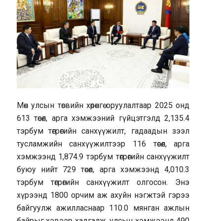
Мөн улсын төсвийн хөрөнгө оруулалтаар 2025 онд
613 төсөл, арга хэмжээний гүйцэтгэлд 2,135.4
тэрбум төгрөгийн санхүүжилт, гадаадын зээл
тусламжийн санхүүжилтээр 116 төсөл, арга
хэмжээнд 1,874.9 тэрбум төгрөгийн санхүүжилт
буюу нийт 729 төсөл, арга хэмжээнд 4,010.3
тэрбум төгрөгийн санхүүжилт олгосон. Энэ
хүрээнд 1800 орчим аж ахуйн нэгжтэй гэрээ
байгуулж ажилласнаар 110.0 мянган ажлын
байрыг хэвээр хадгалж, улсын хэмжээнд 490