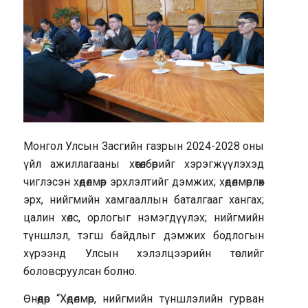
Монгол Улсын Засгийн газрын 2024-2028 оны
үйл ажиллагааны хөтөлбөрийг хэрэгжүүлэхэд
чиглэсэн хөдөлмөр эрхлэлтийг дэмжих; хөдөлмөрлөх
эрх, нийгмийн хамгааллын баталгааг хангах;
цалин хөлс, орлогыг нэмэгдүүлэх; нийгмийн
түншлэл, тэгш байдлыг дэмжих бодлогын
хүрээнд Улсын хэлэлцээрийн төслийг
боловсруулсан болно.
Өнөөдөр “Хөдөлмөр, нийгмийн түншлэлийн гурван