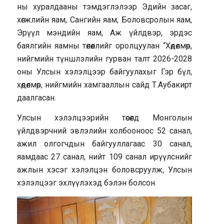
ны хуралдааны тэмдэглэлээр Эдийн засаг,
хөгжлийн яам, Сангийн яам, Боловсролын яам,
Эрүүл мэндийн яам, Аж үйлдвэр, эрдэс
баялгийн яамны төлөөллийг оролцуулан “Хөдөлмөр,
нийгмийн түншлэлийн гурван талт 2026-2028
оны Улсын хэлэлцээр байгуулахыг Гэр бүл,
хөдөлмөр, нийгмийн хамгааллын сайд Т.Аубакирт
даалгасан.
Улсын хэлэлцээрийн төсөлд Монголын
үйлдвэрчний эвлэлийн холбооноос 52 санал,
ажил олгогчдын байгууллагаас 30 санал,
яамдаас 27 санал, нийт 109 санал ирүүлснийг
ажлын хэсэг хэлэлцэн боловсруулж, Улсын
хэлэлцээг эхлүүлэхэд бэлэн болсон.