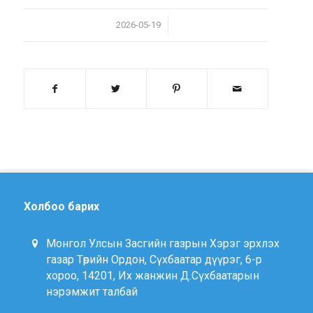
/
2026-05-19
Холбоо барих
Монгол Улсын Засгийн газрын Хэрэг эрхлэх
газар Төрийн Ордон, Сүхбаатар дүүрэг, 6-р
хороо, 14201, Их жанжин Д.Сүхбаатарын
нэрэмжит талбай