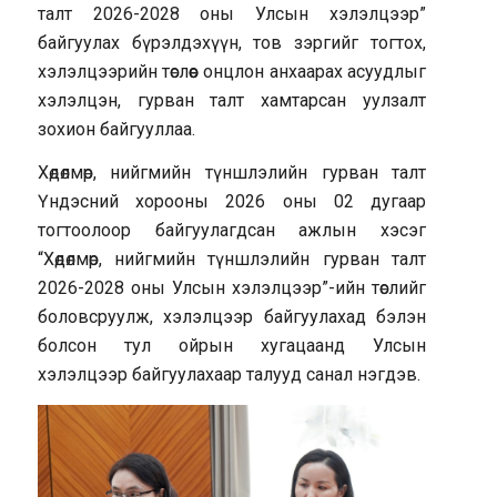
талт 2026-2028 оны Улсын хэлэлцээр”
байгуулах бүрэлдэхүүн, тов зэргийг тогтох,
хэлэлцээрийн төслөөс онцлон анхаарах асуудлыг
хэлэлцэн, гурван талт хамтарсан уулзалт
зохион байгууллаа.
Хөдөлмөр, нийгмийн түншлэлийн гурван талт
Үндэсний хорооны 2026 оны 02 дугаар
тогтоолоор байгуулагдсан ажлын хэсэг
“Хөдөлмөр, нийгмийн түншлэлийн гурван талт
2026-2028 оны Улсын хэлэлцээр”-ийн төслийг
боловсруулж, хэлэлцээр байгуулахад бэлэн
болсон тул ойрын хугацаанд Улсын
хэлэлцээр байгуулахаар талууд санал нэгдэв.