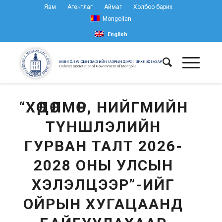
Яам
Агентлаг
Аймаг
Холбоо барих
Mongolian
English
“ХӨДӨЛМӨР, НИЙГМИЙН
ТҮНШЛЭЛИЙН
ГУРВАН ТАЛТ 2026-
2028 ОНЫ УЛСЫН
ХЭЛЭЛЦЭЭР”-ИЙГ
ОЙРЫН ХУГАЦААНД