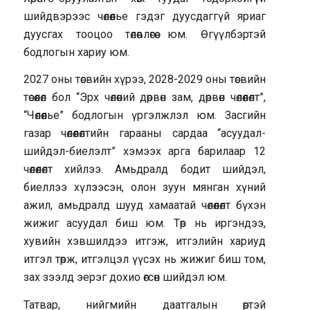
шийдвэрээс чөлөөлье гэдэг дуусдаггүй яриаг
дуусгах тооцоо төлөвлөгөө юм. Өгүүлбэртэй
бодлогын хариу юм.
2027 оны төсвийн хүрээ, 2028-2029 оны төсвийн
төсөөлөл бол “Эрх чөлөөний дөрвөн зам, дөрвөн чөлөөлөлт”,
“Чөлөөлье” бодлогын үргэлжлэл юм. Засгийн
газар чөлөөлөлтийн гарааны сардаа “асуудал-
шийдэл-биелэлт” хэмээх арга барилаар 12
чөлөөлөлт хийлээ. Амьдралд бодит шийдэл,
биеллээ хүлээсэн, олон зуун мянган хүний
ажил, амьдралд шууд хамаатай чөлөөлөлт бүхэн
жижиг асуудал биш юм. Төр нь иргэндээ,
хувийн хэвшилдээ итгэж, итгэлийн хариуд
итгэл төрж, итгэлцэл үүсэх нь жижиг биш том,
зах зээлд эерэг дохио өгсөн шийдэл юм.
Татвар, нийгмийн даатгалын өртэй