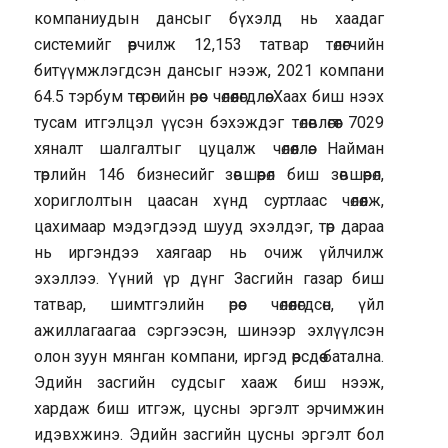
компаниудын дансыг бүхэлд нь хаадаг
системийг өөрчилж 12,153 татвар төлөгчийн
битүүмжлэгдсэн дансыг нээж, 2021 компани
64.5 тэрбум төгрөгийн өрөөс чөлөөлөгдлөө. Хаах биш нээх
тусам итгэлцэл үүсэн бэхэждэг төлөвлөгөөт 7029
хяналт шалгалтыг цуцалж чөлөөллөө. Найман
төрлийн 146 бизнесийг зөвшөөрөл биш зөвшөөрөл,
хориглолтын цаасан хүнд суртлаас чөлөөлж,
цахимаар мэдэгдээд шууд эхэлдэг, төр дараа
нь иргэндээ хаягаар нь очиж үйлчилж
эхэллээ. Үүний үр дүнг Засгийн газар биш
татвар, шимтгэлийн өрөөс чөлөөлөгдсөн, үйл
ажиллагаагаа сэргээсэн, шинээр эхлүүлсэн
олон зуун мянган компани, иргэд өөрсдөө батална.
Эдийн засгийн судсыг хааж биш нээж,
хардаж биш итгэж, цусны эргэлт эрчимжин
идэвхжинэ. Эдийн засгийн цусны эргэлт бол