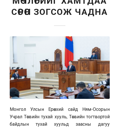
МӨЧЛӨГИЙГ ХАМТДАА
СӨРӨН ЗОГСОЖ ЧАДНА
Монгол Улсын Ерөнхий сайд Ням-Осорын
Учрал Төсвийн тухай хууль, Төсвийн тогтвортой
байдлын тухай хуульд заасны дагуу