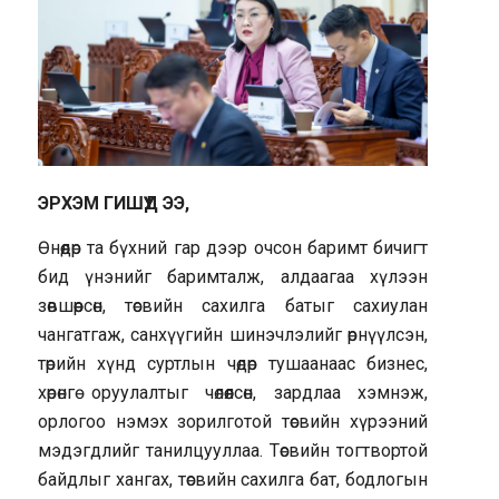
ЭРХЭМ ГИШҮҮД ЭЭ,
Өнөөдөр та бүхний гар дээр очсон баримт бичигт
бид үнэнийг баримталж, алдаагаа хүлээн
зөвшөөрсөн, төсвийн сахилга батыг сахиулан
чангатгаж, санхүүгийн шинэчлэлийг өрнүүлсэн,
төрийн хүнд суртлын чөдөр тушаанаас бизнес,
хөрөнгө оруулалтыг чөлөөлсөн, зардлаа хэмнэж,
орлогоо нэмэх зорилготой төсвийн хүрээний
мэдэгдлийг танилцууллаа. Төсвийн тогтвортой
байдлыг хангах, төсвийн сахилга бат, бодлогын