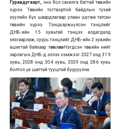
Гуравдугаарт,
энэ бол сахилга баттай төсвийн
хүрээ. Төсвийн тогтвортой байдлын тухай
хуулийн бүх шаардлагаар улаан шугам татсан
төсвийн хүрээ. Тэнцвэржүүлсэн тэнцлийг
ДНБ-ийн 1.5 хувьтай тэнцэх алдагдалд
хязгаарлаж, суурь тэнцлийг ДНБ-ийн 2 хувийн
ашигтай байхаар төлөвлөлөө. Нэгдсэн төсвийн нийт
зарлагын ДНБ-д эзлэх хэмжээг 2027 онд 31.9
хувь, 2028 онд 30.4 хувь, 2029 онд 28.6 хувь
болтол үе шаттай тууштай бууруулна.