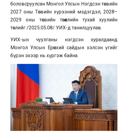
боловсруулсан Монгол Улсын Нэгдсэн төсвийн
2027 оны Төсвийн хүрээний мэдэгдэл, 2028–
2029 оны төсвийн төсөөллийн тухай хуулийн
төслийг /2025.05.08/ УИХ-д танилцуулав.
УИХ-ын чуулганы нэгдсэн хуралдаанд
Монгол Улсын Ерөнхий сайдын хэлсэн үгийг
бүрэн эхээр нь хүргэж байна.