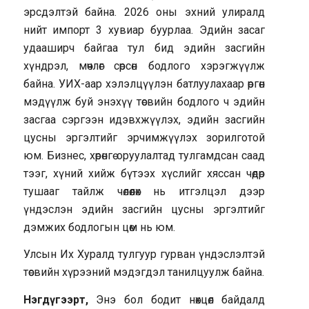
эрсдэлтэй байна. 2026 оны эхний улиралд
нийт импорт 3 хувиар буурлаа. Эдийн засаг
удааширч байгаа тул бид эдийн засгийн
хүндрэл, мөчлөг сөрсөн бодлого хэрэгжүүлж
байна. УИХ-аар хэлэлцүүлэн батлуулахаар өргөн
мэдүүлж буй энэхүү төсвийн бодлого ч эдийн
засгаа сэргээн идэвхжүүлэх, эдийн засгийн
цусны эргэлтийг эрчимжүүлэх зорилготой
юм. Бизнес, хөрөнгө оруулалтад тулгамдсан саад
тээг, хүний хийж бүтээх хүслийг хяссан чөдөр
тушааг тайлж чөлөөлөх нь итгэлцэл дээр
үндэслэн эдийн засгийн цусны эргэлтийг
дэмжих бодлогын цөм нь юм.
Улсын Их Хуралд тулгуур гурван үндэслэлтэй
төсвийн хүрээний мэдэгдэл танилцуулж байна.
Нэгдүгээрт,
Энэ бол бодит нөхцөл байдалд