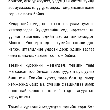
болгож, өсгөж үржүүлэх, үлдэцтэй өгөөжтэй зүйлд
зориулахаас илүү үрж зарж, төсвөө данхайлгасны
горыг амсаж байна.
Хүндрэлийн үед нэг хэсэг нь улам хумьж,
хязгаарладаг. Хүндрэлийн үед нөгөө хэсэг нь
үүнийг ашиглан, эдийн засгаа шинэчилдэг.
Монгол Улс иргэндээ, хувийн хэвшилдээ
итгэж, итгэлцлийн үндсэн дээр эдийн засгаа
чөлөөлөн шинэчлэх замыг сонгож байна.
Төсвийн хүрээний мэдэгдэл, төсвийн төсөөлөл
жагсаасан тоо, бичсэн зорилтуудын цуглуулга
биш юм. Төсвийн хүрээ, төсөөлөл бол төр ямар
хэмжээнд байх вэ, хувийн хэвшилдээ ямар
орон зай чөлөөлж нээх вэ? гэдэг асуултын
хариулт юм.
Төсвийн хүрээний мэдэгдэл, төсвийн төсөөлөл бол