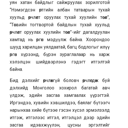
уян хатан байдлыг сайжруулах зорилготой
“Нэмэгдсэн өртгийн албан татварын тухай
хуульд өөрчлөлт оруулах тухай хуулийн төсөл”,
“Төсвийн тогтвортой байдлын тухай хуульд
өөрчлөлт оруулах хуулийн төсөл”-ийг дагалдуулан
хамтад нь өргөн мэдүүлж байна. Хоорондоо
шууд харилцан уялдаатай, багц бодлогыг илүү
өргөн хүрээнд, бүрэн зураглалаар нь харж
хэлэлцэн шийдвэрлэнэ гэдэгт итгэлтэй
байна.
Бид дэлхийг өөрчлөхгүй боловч өөрчлөгдөж буй
дэлхийд Монголоо хохирол багатай авч
үлдэж, эдийн засгаа хамгаалах үүрэгтэй.
Иргэндээ, хувийн хэвшилдээ, баялаг бүтээгч
нарынхаа хийе бүтээе гэсэн хүсэл эрмэлзэлд
итгэж, итгэлээс итгэл, итгэлцэл дээр эдийн
засгаа идэвхжүүлэн, цусны эргэлтийг