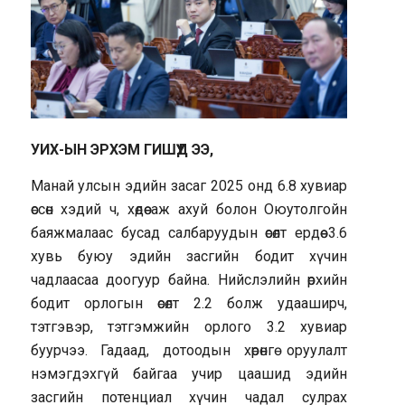
УИХ-ЫН ЭРХЭМ ГИШҮҮД ЭЭ,
Манай улсын эдийн засаг 2025 онд 6.8 хувиар
өссөн хэдий ч, хөдөө аж ахуй болон Оюутолгойн
баяжмалаас бусад салбаруудын өсөлт ердөө 3.6
хувь буюу эдийн засгийн бодит хүчин
чадлаасаа доогуур байна. Нийслэлийн өрхийн
бодит орлогын өсөлт 2.2 болж удааширч,
тэтгэвэр, тэтгэмжийн орлого 3.2 хувиар
буурчээ. Гадаад, дотоодын хөрөнгө оруулалт
нэмэгдэхгүй байгаа учир цаашид эдийн
засгийн потенциал хүчин чадал сулрах