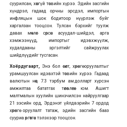
суурилсан, хөөсгүй төсвийн хүрээ. Эдийн засгийн
хүндрэл, гадаад орчны эрсдэл, импортын
инфляцын шок бодитоор нүүрлэж буйг
харгалзан тооцсон. Тулсан бэрхийг туулж
давах мөчлөг сөрсөн асуудал-шийдэл, арга
хэмжээнүүд, импортыг идэвхжүүлж,
худалдааны эргэлтийг сайжруулах
шийдлүүдийг тусгасан.
Хоёрдугаарт,
Энэ бол өсөлт, хөрөнгө оруулалтыг
урамшуулсан идэвхтэй төсвийн хүрээ. Гадаад
валютын нөөц 7.3 тэрбум ам.долларт хүрсэн
амжилтаа бататгах төлөвлөгөө юм. Ашигт
малтмалын хуулийн шинэчилсэн найруулгаар
21 зэсийн орд, Эрдэнэт үйлдвэрийн 7 ордод
хөрөнгө оруулалт татаж, эдийн засгийн бааз
сууриа өргөтгөн тэлэхээр тооцсон.