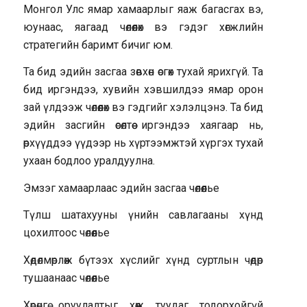
Монгол Улс ямар хамаарлыг яаж багасгах вэ,
юунаас, яагаад чөлөөлөх вэ гэдэг хөгжлийн
стратегийн баримт бичиг юм.
Та бид эдийн засгаа зөвхөн өсгөх тухай ярихгүй. Та
бид иргэндээ, хувийн хэвшилдээ ямар орон
зай үлдээж чөлөөлөх вэ гэдгийг хэлэлцэнэ. Та бид
эдийн засгийн өсөлтөө иргэндээ хаягаар нь,
өрхүүддээ үүдээр нь хүртээмжтэй хүргэх тухай
ухаан бодлоо уралдуулна.
Эмзэг хамаарлаас эдийн засгаа чөлөөлье
Түлш шатахууны үнийн савлагааны хүнд
цохилтоос чөлөөлье
Хөдөлмөрлөж бүтээх хүслийг хүнд суртлын чөдөр
тушаанаас чөлөөлье
Хөрөнгө оруулалтыг хөөж туудаг тодорхойгүй