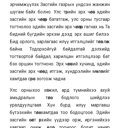
эрчимжүүлэх Засгийн газрын үндсэн жанжин
шугам байх болно. Улс төрийн эрх чөлөөг эдийн
засгийн эрх чөлөөгөөр бататгаж, улс орны тусгаар
тогтнолоо эдийн засгийн эрх чөлөөгөөр гагнах нь Та
бидний бүгдийн эрхэм дээд эрх ашиг билээ.
Бид орлого, зарлагаас илүү итгэлцлийг төлөвлөж
байна. Тодорхойгүй байдалтай дэлхийд
тогтвортой байдал, харилцан итгэлцлээр бат
бэх оршин тогтноно. Эрх чөлөөний хүчинд, эдийн
засгийн эрх чөлөөнд итгэж, хүндрэлийн мөчлөгийг
хамтдаа сөрөн зогсож чадна
Улс орныхоо хөгжил, ард түмнийхээ ахуй
амьдралын төлөө бодлого шийдлээ
уралдуулцгаая. Хүн бүрд илүү маргааш
бүтээхийн төлөө хамтдаа тоо бодоцгооё. Эдийн
засгийн өсөлт өрхийн үүдээр орж, иргэнийхээ
хаягаар очиж, өндөр тооноос бодит чанар