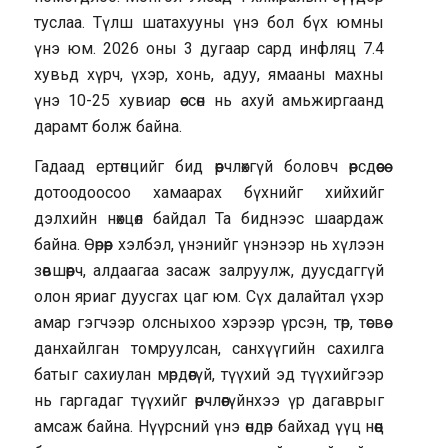
туслаа. Түлш шатахууны үнэ бол бүх юмны
үнэ юм. 2026 оны 3 дугаар сард инфляц 7.4
хувьд хүрч, үхэр, хонь, адуу, ямааны махны
үнэ 10-25 хувиар өссөн нь ахуй амьжиргаанд
дарамт болж байна.
Гадаад ертөнцийг бид өөрчлөхгүй боловч өөрсдөөсөө
дотоодоосоо хамаарах бүхнийг хийхийг
дэлхийн нөхцөл байдал Та биднээс шаардаж
байна. Өөрөөр хэлбэл, үнэнийг үнэнээр нь хүлээн
зөвшөөрч, алдаагаа засаж залруулж, дуусдаггүй
олон яриаг дуусгах цаг юм. Сүх далайтал үхэр
амар гэгчээр олсныхоо хэрээр үрсэн, төр, төсвөө
данхайлган томруулсан, санхүүгийн сахилга
батыг сахиулан мөрдөөгүй, түүхий эд түүхийгээр
нь гаргадаг түүхийг өөрчлөөгүйнхээ үр дагаврыг
амсаж байна. Нүүрсний үнэ өндөр байхад үүц нөөц