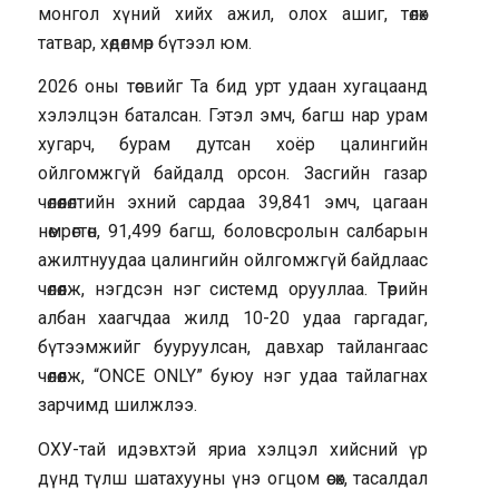
монгол хүний хийх ажил, олох ашиг, төлөх
татвар, хөдөлмөр бүтээл юм.
2026 оны төсвийг Та бид урт удаан хугацаанд
хэлэлцэн баталсан. Гэтэл эмч, багш нар урам
хугарч, бурам дутсан хоёр цалингийн
ойлгомжгүй байдалд орсон. Засгийн газар
чөлөөлөлтийн эхний сардаа 39,841 эмч, цагаан
нөмрөгтөн, 91,499 багш, боловсролын салбарын
ажилтнуудаа цалингийн ойлгомжгүй байдлаас
чөлөөлж, нэгдсэн нэг системд орууллаа. Төрийн
албан хаагчдаа жилд 10-20 удаа гаргадаг,
бүтээмжийг бууруулсан, давхар тайлангаас
чөлөөлж, “ONCE ONLY” буюу нэг удаа тайлагнах
зарчимд шилжлээ.
ОХУ-тай идэвхтэй яриа хэлцэл хийсний үр
дүнд түлш шатахууны үнэ огцом өсөх, тасалдал