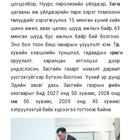
цогцолбор, Нүүрс пиролизийн үйлдвэр, Хөнгөн
цагааны аж үйлдвэрийн парк зэрэг томоохон
төслүүдийг хэрэгжүүлнэ. 15 мянган хүний хийх
шинэ ажил, авах цалин, шууд ажлын байр, 63
мянган шууд бус ажлын байр бий болгоно.
Энэ бол тоон биш чанарын үзүүлэлт юм. Төр,
хувийн хэвшлийн түншлэл, гадаадын хөрөнгө
оруулалт, харилцан итгэлцэл дээр
үндэслэсэн, Засгийн газарт нэмэлт дарамт
үүсгэхгүйгээр бүтээн босгоно. Үүний үр дүнд
Эдийн засаг дахь Засгийн газрын өрийн
хязгаарыг бид 2027 онд 50 хувиас, 2028 онд
мөн 50 хувиас, 2029 онд 45 хувиас
хэтрүүлэхгүй байх хүрээгээ тогтоож байна.