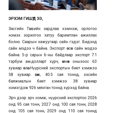
ЭРХЭМ ГИШҮҮД ЭЭ,
Засгийн Төсвийн зардлаа хэмнэж, орлогоо
нэмэх зорилгоо хатуу баримтлан ажиллах
болно. Саарын хажуугаар сайн гэдэг. Бидэнд
сайн мэдээ ч байна. Экспорт өссөн сайн мэдээ
байна. 5-р сарын 6-ны байдлаар экспорт 7.1
тэрбум ам.долларт хүрч, өмнөх оныхоос 63
хувиар өслөө. Нүүрсний экспортын биет хэмжээ
58 хувиар өсөж, 40.5 сая тоннд, зэсийн
баяжмалын биет хэмжээ 38 хувиар
нэмэгдэж 926 мянган тоннд хүрээд байна.
Эрч дээр эрч нэмж, нүүрсний экспортоо 2026
онд 95 сая тонн, 2027 онд 100 сая тонн, 2028
онд 105 сая тонн, 2029 онд 110 сая тоннд