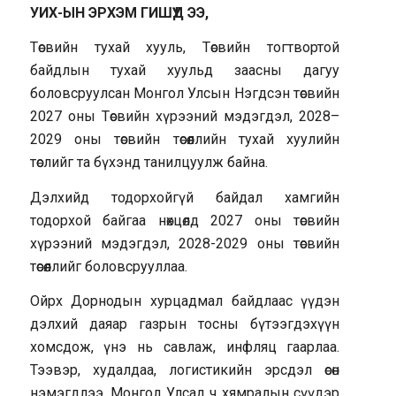
УИХ-ЫН ЭРХЭМ ГИШҮҮД ЭЭ,
Төсвийн тухай хууль, Төсвийн тогтвортой
байдлын тухай хуульд заасны дагуу
боловсруулсан Монгол Улсын Нэгдсэн төсвийн
2027 оны Төсвийн хүрээний мэдэгдэл, 2028–
2029 оны төсвийн төсөөллийн тухай хуулийн
төслийг та бүхэнд танилцуулж байна.
Дэлхийд тодорхойгүй байдал хамгийн
тодорхой байгаа нөхцөлд 2027 оны төсвийн
хүрээний мэдэгдэл, 2028-2029 оны төсвийн
төсөөллийг боловсрууллаа.
Ойрх Дорнодын хурцадмал байдлаас үүдэн
дэлхий даяар газрын тосны бүтээгдэхүүн
хомсдож, үнэ нь савлаж, инфляц гаарлаа.
Тээвэр, худалдаа, логистикийн эрсдэл өсөн
нэмэгдлээ. Монгол Улсад ч хямралын сүүдэр