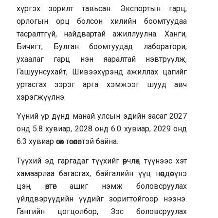
хүргэх зорилт тавьсан. Экспортын гарц,
орлогын орц болсон хилийн боомтуудаа
тасралтгүй, найдвартай ажиллуулна. Ханги,
Бичигт, Булган боомтуудад лаборатори,
ухаалаг гарц нэн яаралтай нэвтрүүлж,
Гашуунсухайт, Шивээхүрэнд ажиллах цагийг
уртасгах зэрэг арга хэмжээг шууд авч
хэрэгжүүлнэ.
Үүний үр дүнд манай улсын эдийн засаг 2027
онд 5.8 хувиар, 2028 онд 6.0 хувиар, 2029 онд
6.3 хувиар өсөх төсөөлөлтэй байна.
Түүхий эд гаргадаг түүхийг өөрчлөх, түүнээс хэт
хамаарлаа багасгах, байгалийн үүц нөөцдөө үнэ
цэн, өртөг ашиг нэмж боловсруулах
үйлдвэрүүдийн үүдийг зоригтойгоор нээнэ.
Гангийн цогцолбор, Зэс боловсруулах