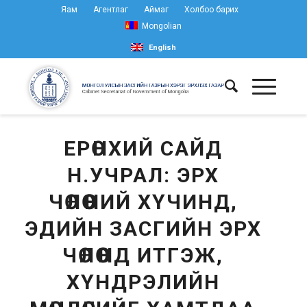
Яам
Агентлаг
Аймаг
Холбоо барих
Mongolian
English
ЕРӨНХИЙ САЙД
Н.УЧРАЛ: ЭРХ
ЧӨЛӨӨНИЙ ХҮЧИНД,
ЭДИЙН ЗАСГИЙН ЭРХ
ЧӨЛӨӨНД ИТГЭЖ,
ХҮНДРЭЛИЙН