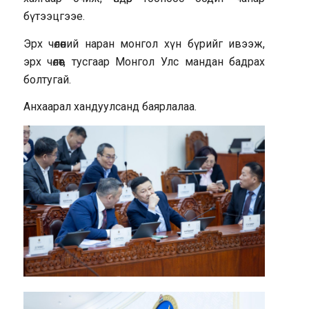
бүтээцгээе.
Эрх чөлөөний наран монгол хүн бүрийг ивээж,
эрх чөлөөт, тусгаар Монгол Улс мандан бадрах
болтугай.
Анхаарал хандуулсанд баярлалаа.