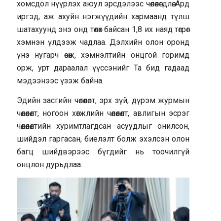
хомсдол нүүрлэх аюул эрсдэлээс чөлөөлөгдлөө. Ард
иргэд, аж ахуйн нэгжүүдийн хармаанд түлш
шатахуунд энэ онд төлөх байсан 1,8 их наяд төгрөг
хэмнэн үлдээж чадлаа. Дэлхийн олон оронд
үнэ нугарч өсөж, хэмнэлтийн онцгой горимд
орж, урт дараалал үүссэнийг Та бид гадаад
мэдээнээс үзэж байна.
Эдийн засгийн чөлөөлөлт, эрх зүй, дүрэм журмын
чөлөөлөлт, ногоон хөгжлийн чөлөөлөлт, авлигын эсрэг
чөлөөлөлтийн хуримтлагдсан асуудлыг онилсон,
шийдэл гаргасан, биелэлт болж эхэлсэн олон
багц шийдвэрээс бүгдийг нь тоочилгүй
онцлон дурьдлаа.