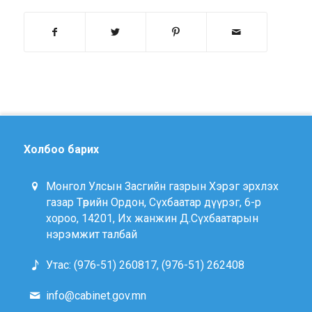
Холбоо барих
Монгол Улсын Засгийн газрын Хэрэг эрхлэх
газар Төрийн Ордон, Сүхбаатар дүүрэг, 6-р
хороо, 14201, Их жанжин Д.Сүхбаатарын
нэрэмжит талбай
Утас: (976-51) 260817, (976-51) 262408
info@cabinet.gov.mn