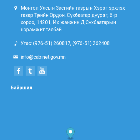
Монгол Улсын Засгийн газрын Хэрэг эрхлэх
газар Төрийн Ордон, Сүхбаатар дүүрэг, 6-р
хороо, 14201, Их жанжин Д.Сүхбаатарын
нэрэмжит талбай
Утас: (976-51) 260817, (976-51) 262408
info@cabinet.gov.mn
Байршил