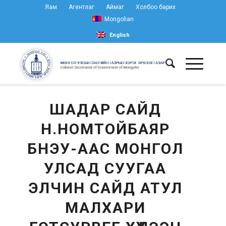
Яам
Агентлаг
Аймаг
Холбоо барих
Mongolian
English
ШАДАР САЙД
Н.НОМТОЙБАЯР
БНЭУ-ААС МОНГОЛ
УЛСАД СУУГАА
ЭЛЧИН САЙД АТУЛ
МАЛХАРИ