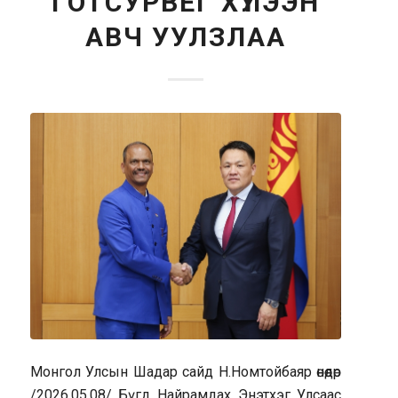
ГОТСУРВЕГ ХҮЛЭЭН
АВЧ УУЛЗЛАА
Монгол Улсын Шадар сайд Н.Номтойбаяр өнөөдөр
/2026.05.08/ Бүгд Найрамдах Энэтхэг Улсаас