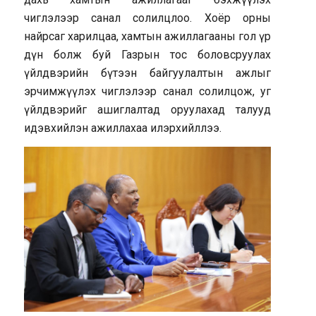
чиглэлээр санал солилцлоо. Хоёр орны
найрсаг харилцаа, хамтын ажиллагааны гол үр
дүн болж буй Газрын тос боловсруулах
үйлдвэрийн бүтээн байгуулалтын ажлыг
эрчимжүүлэх чиглэлээр санал солилцож, уг
үйлдвэрийг ашиглалтад оруулахад талууд
идэвхийлэн ажиллахаа илэрхийллээ.