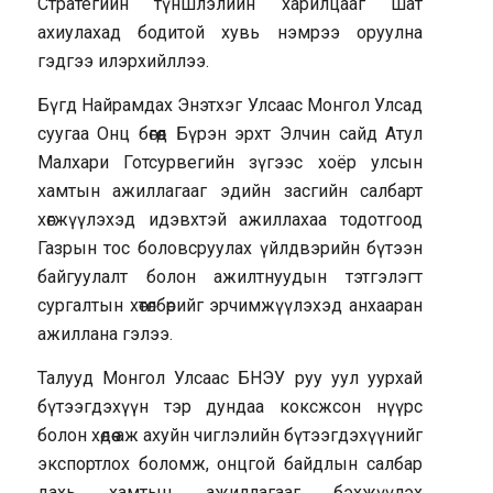
Стратегийн түншлэлийн харилцааг шат
ахиулахад бодитой хувь нэмрээ оруулна
гэдгээ илэрхийллээ.
Бүгд Найрамдах Энэтхэг Улсаас Монгол Улсад
суугаа Онц бөгөөд Бүрэн эрхт Элчин сайд Атул
Малхари Готсурвегийн зүгээс хоёр улсын
хамтын ажиллагааг эдийн засгийн салбарт
хөгжүүлэхэд идэвхтэй ажиллахаа тодотгоод
Газрын тос боловсруулах үйлдвэрийн бүтээн
байгуулалт болон ажилтнуудын тэтгэлэгт
сургалтын хөтөлбөрийг эрчимжүүлэхэд анхааран
ажиллана гэлээ.
Талууд Монгол Улсаас БНЭУ руу уул уурхай
бүтээгдэхүүн тэр дундаа коксжсон нүүрс
болон хөдөө аж ахуйн чиглэлийн бүтээгдэхүүнийг
экспортлох боломж, онцгой байдлын салбар
дахь хамтын ажиллагааг бэхжүүлэх