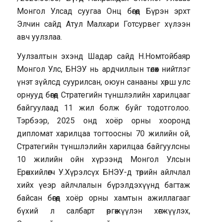
Монгол Улсад суугаа Онц бөгөөд Бүрэн эрхт
Элчин сайд Атул Малхари Готсурвег хүлээн
авч уулзлаа.
Уулзалтын эхэнд Шадар сайд Н.Номтойбаяр
Монгол Улс, БНЭУ нь ардчиллын төлөөх нийтлэг
үнэт зүйлсд суурилсан, оюун санааны хөрш улс
орнууд бөгөөд Стратегийн түншлэлийн харилцааг
байгуулаад 11 жил болж буйг тодотголоо.
Тэрбээр, 2025 онд хоёр орны хооронд
дипломат харилцаа тогтоосны 70 жилийн ой,
Стратегийн түншлэлийн харилцаа байгуулсны
10 жилийн ойн хүрээнд Монгол Улсын
Ерөнхийлөгч У.Хүрэлсүх БНЭУ-д төрийн айлчлал
хийх үеэр айлчлалын бүрэлдэхүүнд багтаж
байсан бөгөөд хоёр орны хамтын ажиллагааг
бүхий л салбарт өргөжүүлэн хөгжүүлэх,