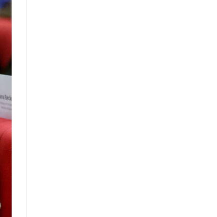
нийттэй харилцах 11-11 төвд
иргэдээс ирүүлсэн өргөдөл, гомдол,
санал, хүсэлтийн өдөр тутмын
мэдээ /2025.08.22/
Засгийн газрын Иргэд, олон
нийттэй харилцах 11-11 төвд
иргэдээс ирүүлсэн өргөдөл, гомдол,
санал, хүсэлтийн өдөр тутмын
мэдээ /2025.08.20/
Монгол Улсын Засгийн газрын
Хэрэг эрхлэх газрын “нээлттэй
мэдээллийн ил тод байдлын
үнэлгээний” тайланд хийсэн
хяналт-шинжилгээ, үнэлгээ