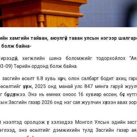
йн хамгийн тайван, аюулгүй таван улсын нэгээр шалгар
 болж байна-
рээдүй, хөгжлийн шинэ боломжийг тодорхойлох “Ая
03-09) Төрийн ордонд болж байна.
сгийн өсөлт 6.8 хувь хүрч, олон салбарт бодит ахиц гарс
 өсөлтийг үзүүлж, 2025 онд манай улс 847 мянга гаруй жуу
йг бүрдүүлжээ. Энэ нь өмнөх оноос 16 хувиар өссөн, бүс нут
сын Засгийн газар 2026 онд нэг сая жуулчин хүлээн авах зо
й нээлтэд оролцож үг хэлэхдээ Монгол Улсын эдийн засг
эглээд, энэ өсөлтийг дэмжихийн тулд Засгийн газар ая