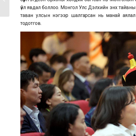
ногдох...
үйл явдал боллоо. Монгол Улс Дэлхийн энх тайвны 
таван улсын нэгээр шалгарсан нь манай аяла
тодотгов.