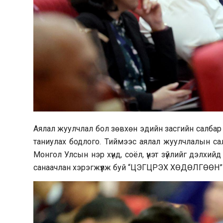
Аялал жуулчлал бол зөвхөн эдийн засгийн салбар б
таниулах бодлого. Тиймээс аялал жуулчлалын сал
Монгол Улсын нэр хүнд, соёл, үнэт зүйлийг дэлхий
санаачлан хэрэгжүүлж буй “ЦЭГЦРЭХ ХӨДӨЛГӨӨН”-