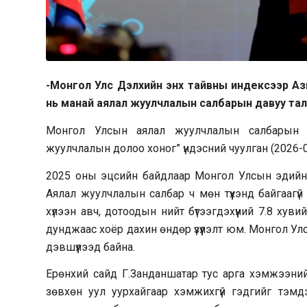
-Монгол Улс Дэлхийн энх тайвны индексээр Ази
нь манай аялал жуулчлалын салбарын давуу тал
Монгол Улсын аялал жуулчлалын салбарын и
жуулчлалын долоо хоног” үндэсний чуулган (2026-
2025 оны эцсийн байдлаар Монгол Улсын эдийн за
Аялал жуулчлалын салбар ч мөн түүхэнд байгаагүй
хүлээн авч, дотоодын нийт бүтээгдэхүүний 7.8 хуви
дунджаас хоёр дахин өндөр үзүүлэлт юм. Монгол Ул
дэвшүүлээд байна.
Ерөнхий сайд Г.Занданшатар тус арга хэмжээни
зөвхөн уул уурхайгаар хэмжихгүй гэдгийг тэмд