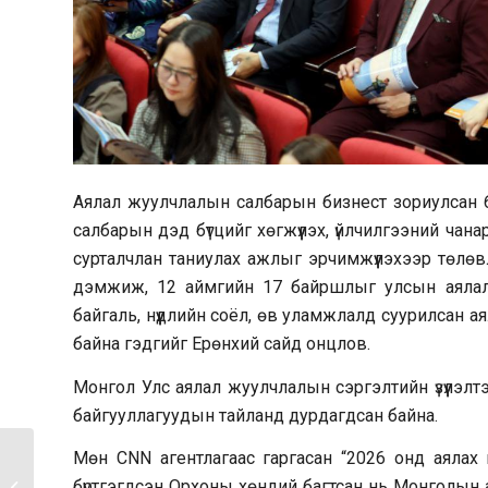
Аялал жуулчлалын салбарын бизнест зориулсан 6 
салбарын дэд бүтцийг хөгжүүлэх, үйлчилгээний ча
сурталчлан таниулах ажлыг эрчимжүүлэхээр төлө
дэмжиж, 12 аймгийн 17 байршлыг улсын аялал 
байгаль, нүүдлийн соёл, өв уламжлалд суурилсан 
байна гэдгийг Ерөнхий сайд онцлов.
Монгол Улс аялал жуулчлалын сэргэлтийн үзүүлэ
байгууллагуудын тайланд дурдагдсан байна.
Мөн CNN агентлагаас гаргасан “2026 онд аяла
“Оюу Толгой” төслийн
бүртгэгдсэн Орхоны хөндий багтсан нь Монголын
Монгол Улсад