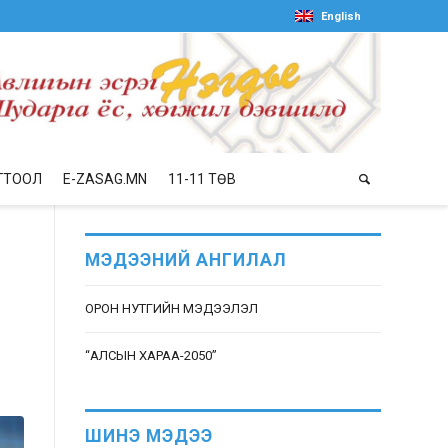
English
ГТООЛ
E-ZASAG.MN
11-11 ТӨВ
МЭДЭЭНИЙ АНГИЛАЛ
ОРОН НУТГИЙН МЭДЭЭЛЭЛ
“АЛСЫН ХАРАА-2050”
ШИНЭ МЭДЭЭ