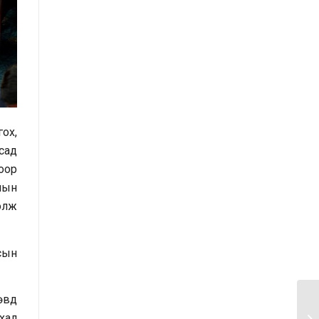
шинжилгээ хийсэн тайлан
Засгийн газрын Хэрэг эрхлэх
газрын 2025 оны эхний хагас
жилийн гүйцэтгэлийн
төлөвлөгөөний биелэлт
ох,
Засгийн газрын Хэрэг эрхлэх
лсад
газрын 2025 оны гүйцэтгэлийн
оор
төлөвлөгөө
лын
Хууль тогтоомж, тогтоол
болж
шийдвэрийн хэрэгжилтэд хийсэн
хяналт шинжилгээний тайлан
сын
/2025 оны эхний хагас жилийн
байдлаар/
өвд
Засгийн газрын Иргэд, олон
хал