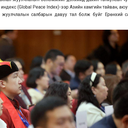
индекс (Global Peace Index)-ээр Азийн хамгийн тайван, аюу
л жуулчлалын салбарын давуу тал болж буйг Ерөнхий с