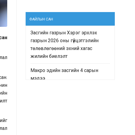
ФАЙЛЫН САН
Засгийн газрын Хэрэг эрхлэх
сан
газрын 2026 оны гүйцэтгэлийн
төлөвлөгөөний эхний хагас
жилийн биелэлт
лал
Макро эдийн засгийн 4 сарын
ан.
мэдээ
лчин
“Монгол Улсын Засгийн газрын
гийн
2024-2028 оны үйл ажиллагааны
рилт
хөтөлбөр”-ийн хэрэгжилтийн явц
болон “Монгол Улсын хөгжлийн
ийг
2025 оны төлөвлөгөө”-ний
лал
гүйцэтгэлд хийсэн хяналт-