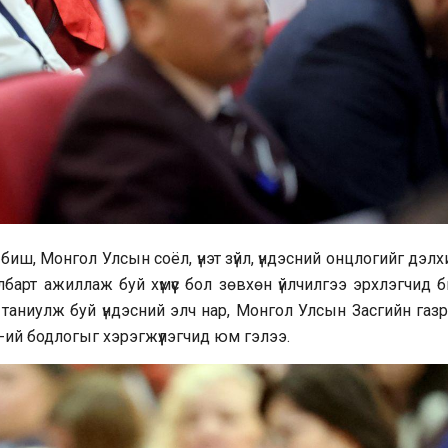
иш, Монгол Улсын соёл, үнэт зүйл, үндэсний онцлогийг дэл
барт ажиллаж буй хүмүүс бол зөвхөн үйлчилгээ эрхлэгчид б
д таниулж буй үндэсний элч нар, Монгол Улсын Засгийн газ
ий бодлогыг хэрэгжүүлэгчид юм гэлээ.