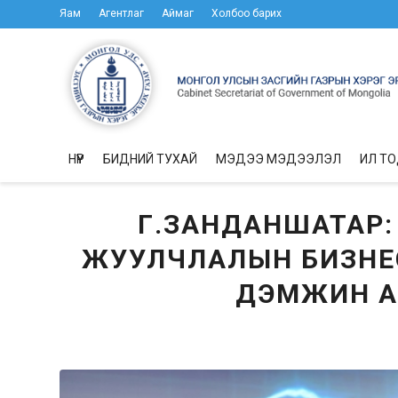
Яам
Агентлаг
Аймаг
Холбоо барих
НҮҮР
БИДНИЙ ТУХАЙ
МЭДЭЭ МЭДЭЭЛЭЛ
ИЛ Т
Г.ЗАНДАНШАТАР:
ЖУУЛЧЛАЛЫН БИЗНЕ
ДЭМЖИН А