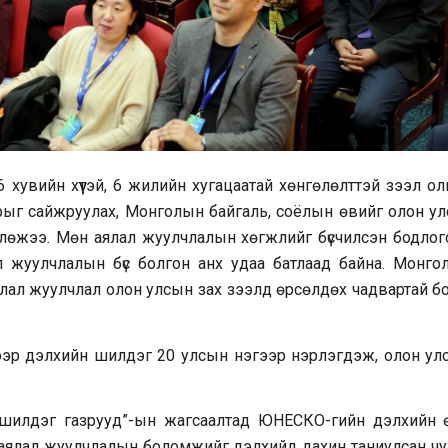
хувийн хүүтэй, 6 жилийн хугацаатай хөнгөлөлттэй зээл олг
нарыг сайжруулах, Монголын байгаль, соёлын өвийг олон у
влөжээ. Мөн аялал жуулчлалын хөгжлийг бүсчилсэн бодлог
жуулчлалын бүс болгон анх удаа батлаад байна. Монго
аялал жуулчлал олон улсын зах зээлд өрсөлдөх чадвартай 
лтээр дэлхийн шилдэг 20 улсын нэгээр нэрлэгдэж, олон ул
х шилдэг газрууд”-ын жагсаалтад ЮНЕСКО-гийн дэлхийн 
 аялал жуулчлалын боломжийг дэлхийд дахин таниулсан чу