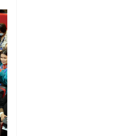
шинжилгээ, үнэлгээний тайлангийн
талаар
Макро эдийн засгийн сарын
мэдээ
Төрийн албаны тухай хуулийн
хэрэгжилтийн үр дагаварт хийсэн
үнэлгээний тайлан
Засгийн газрын Хэрэг эрхлэх
газрын 2025 оны жилийн эцсийн
гүйцэтгэлийн төлөвлөгөөний
биелэлт
Засгийн газрын Хэрэг эрхлэх
газрын 2025 оны гүйцэтгэлийн
төлөвлөгөөний биелэлтэд хяналт-