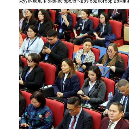
жуулчлалын бизнес эрхлэгчдээ бодлогоор дэмжи