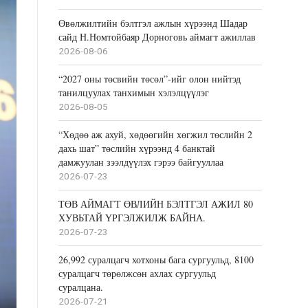
Өвөлжилтийн бэлтгэл ажлын хүрээнд Шадар
сайд Н.Номтойбаяр Дорноговь аймагт ажиллав
2026-08-06
“2027 оны төсвийн төсөл”-ийг олон нийтэд
танилцуулах танхимын хэлэлцүүлэг
2026-08-05
“Хөдөө аж ахуй, хөдөөгийн хөгжил төслийн 2
дахь шат” төслийн хүрээнд 4 банктай
дамжуулан зээлдүүлэх гэрээ байгууллаа
2026-07-23
ТӨВ АЙМАГТ ӨВЛИЙН БЭЛТГЭЛ АЖИЛ 80
ХУВЬТАЙ ҮРГЭЛЖИЛЖ БАЙНА.
2026-07-23
26,992 суралцагч хотхоны бага сургуульд, 8100
суралцагч төрөлжсөн ахлах сургуульд
суралцана.
2026-07-21