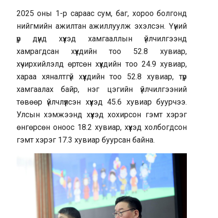
2025 оны 1-р сараас сум, баг, хороо болгонд
нийгмийн ажилтан ажиллуулж эхэлсэн. Үүний
үр дүнд хүүхэд хамгааллын үйлчилгээнд
хамрагдсан хүүхдийн тоо 52.8 хувиар,
хүчирхийлэлд өртсөн хүүхдийн тоо 24.9 хувиар,
хараа хяналтгүй хүүхдийн тоо 52.8 хувиар, түр
хамгаалах байр, нэг цэгийн үйлчилгээний
төвөөр үйлчлүүлсэн хүүхэд 45.6 хувиар буурчээ.
Улсын хэмжээнд хүүхэд хохирсон гэмт хэрэг
өнгөрсөн оноос 18.2 хувиар, хүүхэд холбогдсон
гэмт хэрэг 17.3 хувиар буурсан байна.