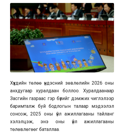
Хүүхдийн төлөө үндэсний зөвлөлийн 2026 оны
анхдугаар хуралдаан боллоо. Хуралдаанаар
Засгийн газраас гэр бүлийг дэмжих чиглэлээр
баримталж буй бодлогын талаар мэдээлэл
сонсож, 2025 оны үйл ажиллагааны тайланг
хэлэлцэж, энэ оны үйл ажиллагааны
төлөвлөгөөг баталлаа.