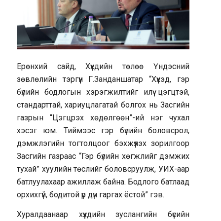
Ерөнхий сайд, Хүүхдийн төлөө Үндэсний
зөвлөлийн тэргүүн Г.Занданшатар “Хүүхэд, гэр
бүлийн бодлогын хэрэгжилтийг илүү цэгцтэй,
стандарттай, хариуцлагатай болгох нь Засгийн
газрын “Цэгцрэх хөдөлгөөн”-ий нэг чухал
хэсэг юм. Тиймээс гэр бүлийн боловсрол,
дэмжлэгийн тогтолцоог бэхжүүлэх зорилгоор
Засгийн газраас “Гэр бүлийн хөгжлийг дэмжих
тухай” хуулийн төслийг боловсруулж, УИХ-аар
батлуулахаар ажиллаж байна. Бодлого батлаад
орхихгүй, бодитой үр дүн гаргах ёстой” гэв.
Хуралдаанаар хүүхдийн зуслангийн бүсийн