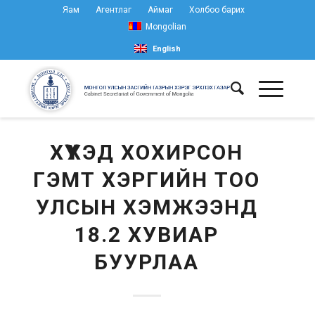
Яам
Агентлаг
Аймаг
Холбоо барих
Mongolian
English
ХҮҮХЭД ХОХИРСОН
ГЭМТ ХЭРГИЙН ТОО
УЛСЫН ХЭМЖЭЭНД
18.2 ХУВИАР
БУУРЛАА