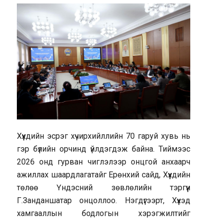
Хүүхдийн эсрэг хүчирхийллийн 70 гаруй хувь нь
гэр бүлийн орчинд үйлдэгдэж байна. Тиймээс
2026 онд гурван чиглэлээр онцгой анхаарч
ажиллах шаардлагатайг Ерөнхий сайд, Хүүхдийн
төлөө Үндэсний зөвлөлийн тэргүүн
Г.Занданшатар онцоллоо. Нэгдүгээрт, Хүүхэд
хамгааллын бодлогын хэрэгжилтийг