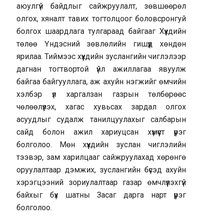
аюулгүй байдлыг сайжруулалт, зөвшөөрөл
олгох, хяналт тавих тогтолцоог боловсронгуй
болгох шаардлага тулгараад байгааг Хүүхдийн
төлөө Үндэсний зөвлөлийн гишүүд хөндөн
ярилаа. Тиймээс хүүхдийн зуслангийн чиглэлээр
дагнан тогтвортой үйл ажиллагаа явуулж
байгаа байгууллага, аж ахуйн нэгжийг өмчийн
хэлбэр үл харгалзан газрын төлбөрөөс
чөлөөлүүлэх, хагас хувьсах зардал олгох
асуудлыг судалж танилцуулахыг салбарын
сайд болон ажил хариуцсан хүмүүст үүрэг
болголоо. Мөн хүүхдийн зуслан чиглэлийн
тээвэр, зам харилцааг сайжруулахад хөрөнгө
оруулалтаар дэмжих, зуслангийн бүсэд ахуйн
хэрэгцээний зориулалтаар газар өмчлүүлэхгүй
байхыг бүх шатны Засаг дарга нарт үүрэг
болголоо.