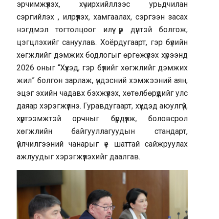
эрчимжүүлэх, хүчирхийллээс урьдчилан
сэргийлэх , илрүүлэх, хамгаалах, сэргээн засах
нэгдмэл тогтолцоог илүү үр дүнтэй болгож,
цэгцлэхийг сануулав. Хоёрдугаарт, гэр бүлийн
хөгжлийг дэмжих бодлогыг өргөжүүлэх хүрээнд
2026 оныг “Хүүхэд, гэр бүлийг хөгжлийг дэмжих
жил” болгон зарлаж, үндэсний хэмжээний аян,
эцэг эхийн чадавх бэхжүүлэх, хөтөлбөрүүдийг улс
даяар хэрэгжүүлнэ. Гуравдугаарт, хүүхдэд аюулгүй,
хүртээмжтэй орчныг бүрдүүлж, боловсрол
хөгжлийн байгууллагуудын стандарт,
үйлчилгээний чанарыг үе шаттай сайжруулах
ажлуудыг хэрэгжүүлэхийг даалгав.