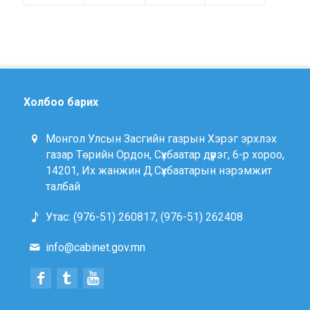
Холбоо барих
Монгол Улсын Засгийн газрын Хэрэг эрхлэх
газар Төрийн Ордон, Сүхбаатар дүүрэг, 6-р хороо,
14201, Их жанжин Д.Сүхбаатарын нэрэмжит
талбай
Утас: (976-51) 260817, (976-51) 262408
info@cabinet.gov.mn