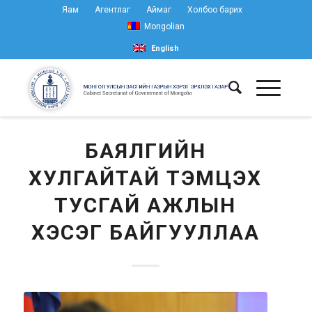
Яам
Агентлаг
Аймаг
Холбоо барих
Mongolian
English
БАЯЛГИЙН
ХУЛГАЙТАЙ ТЭМЦЭХ
ТУСГАЙ АЖЛЫН
ХЭСЭГ БАЙГУУЛЛАА