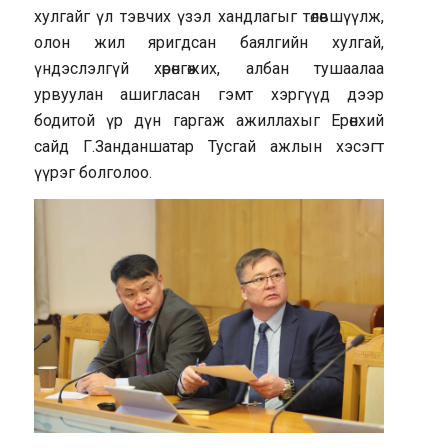
хулгайг үл тэвчих үзэл хандлагыг төлөвшүүлж,
олон жил яригдсан баялгийн хулгай,
үндэслэлгүй хөрөнгөжих, албан тушаалаа
урвуулан ашигласан гэмт хэргүүд дээр
бодитой үр дүн гаргаж ажиллахыг Ерөнхий
сайд Г.Занданшатар Тусгай ажлын хэсэгт
үүрэг болголоо.