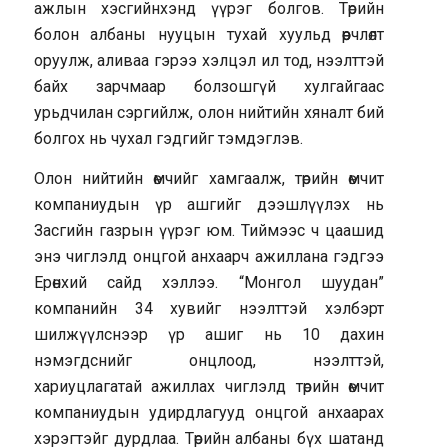
ажлын хэсгийнхэнд үүрэг болгов. Төрийн
болон албаны нууцын тухай хуульд өөрчлөлт
оруулж, аливаа гэрээ хэлцэл ил тод, нээлттэй
байх зарчмаар болзошгүй хулгайгаас
урьдчилан сэргийлж, олон нийтийн хяналт бий
болгох нь чухал гэдгийг тэмдэглэв.
Олон нийтийн өмчийг хамгаалж, төрийн өмчит
компаниудын үр ашгийг дээшлүүлэх нь
Засгийн газрын үүрэг юм. Тиймээс ч цаашид
энэ чиглэлд онцгой анхаарч ажиллана гэдгээ
Ерөнхий сайд хэллээ. “Монгол шуудан”
компанийн 34 хувийг нээлттэй хэлбэрт
шилжүүлснээр үр ашиг нь 10 дахин
нэмэгдснийг онцлоод, нээлттэй,
хариуцлагатай ажиллах чиглэлд төрийн өмчит
компаниудын удирдлагууд онцгой анхаарах
хэрэгтэйг дурдлаа. Төрийн албаны бүх шатанд