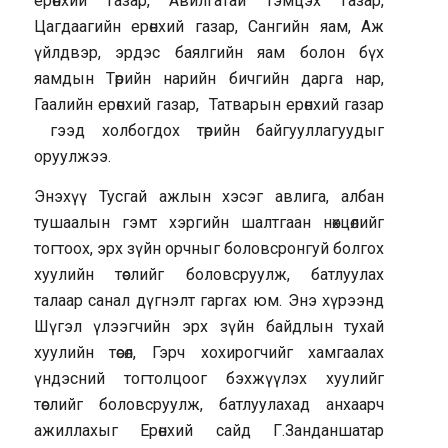
ерөнхий газар, Авилгатай тэмцэх газар,
Цагдаагийн ерөнхий газар, Сангийн яам, Аж
үйлдвэр, эрдэс баялгийн яам болон бүх
яамдын Төрийн нарийн бичгийн дарга нар,
Гаалийн ерөнхий газар, Татварын ерөнхий газар
гээд холбогдох төрийн байгууллагуудыг
оруулжээ.
Энэхүү Тусгай ажлын хэсэг авлига, албан
тушаалын гэмт хэргийн шалтгаан нөхцөлийг
тогтоох, эрх зүйн орчныг боловсронгуй болгох
хуулийн төслийг боловсруулж, батлуулах
талаар санал дүгнэлт гаргах юм. Энэ хүрээнд
Шүгэл үлээгчийн эрх зүйн байдлын тухай
хуулийн төсөл, Гэрч хохирогчийг хамгаалах
үндэсний тогтолцоог бэхжүүлэх хуулийг
төслийг боловсруулж, батлуулахад анхаарч
ажиллахыг Ерөнхий сайд Г.Занданшатар