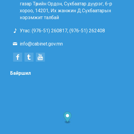
газар Төрийн Ордон, Сүхбаатар дүүрэг, 6-р
хороо, 14201, Их жанжин Д.Сүхбаатарын
нэрэмжит талбай
Утас: (976-51) 260817, (976-51) 262408
info@cabinet.gov.mn
Байршил