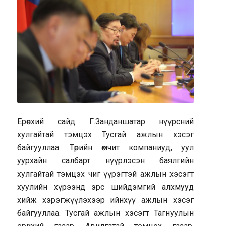
Ерөнхий сайд Г.Занданшатар нүүрсний
хулгайтай тэмцэх Тусгай ажлын хэсэг
байгууллаа. Төрийн өмчит компаниуд, уул
уурхайн салбарт нүүрлэсэн баялгийн
хулгайтай тэмцэх чиг үүрэгтэй ажлын хэсэгт
хуулийн хүрээнд эрс шийдэмгий алхмууд
хийж хэрэгжүүлэхээр ийнхүү ажлын хэсэг
байгууллаа. Тусгай ажлын хэсэгт Тагнуулын