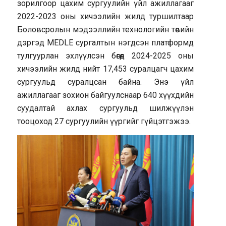
зорилгоор цахим сургуулийн үйл ажиллагааг
2022-2023 оны хичээлийн жилд туршилтаар
Боловсролын мэдээллийн технологийн төвийн
дэргэд MEDLE сургалтын нэгдсэн платформд
тулгуурлан эхлүүлсэн бөгөөд 2024-2025 оны
хичээлийн жилд нийт 17,453 суралцагч цахим
сургуульд суралцсан байна. Энэ үйл
ажиллагааг зохион байгуулснаар 640 хүүхдийн
суудалтай ахлах сургуульд шилжүүлэн
тооцоход 27 сургуулийн үүргийг гүйцэтгэжээ.