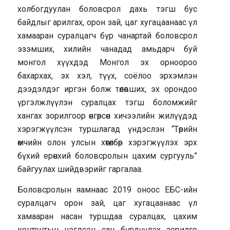
холбогдуулан боловсрол дахь тэгш бус
байдлыг арилгах, орон зай, цаг хугацаанаас үл
хамааран суралцагч бүр чанартай боловсрол
эзэмших, хилийн чанадад амьдарч буй
монгол хүүхдэд Монгол эх орноороо
бахархах, эх хэл, түүх, соёлоо эрхэмлэн
дээдэлдэг иргэн болж төлөвших, эх орондоо
үргэлжлүүлэн суралцах тэгш боломжийг
хангах зорилгоор өнгөрсөн хичээлийн жилүүдэд
хэрэгжүүлсэн туршлагад үндэслэн “Төрийн
өмчийн олон улсын хөтөлбөр хэрэгжүүлэх эрх
бүхий ерөнхий боловсролын цахим сургууль”
байгуулах шийдвэрийг гаргалаа.
Боловсролын яамнаас 2019 оноос ЕБС-ийн
суралцагч орон зай, цаг хугацаанаас үл
хамааран насан туршдаа суралцах, цахим
контентын нэгдсэн сан бүрдүүлэх зорилго