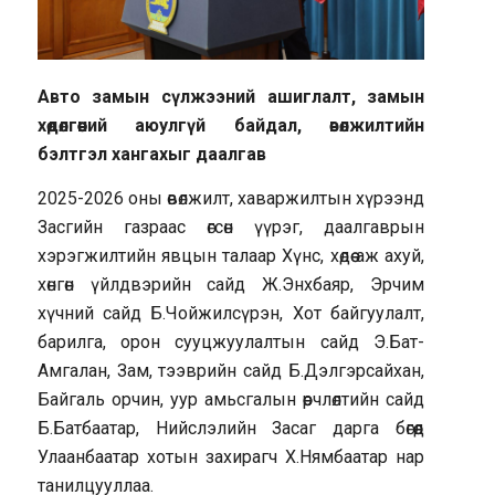
Авто замын сүлжээний ашиглалт, замын
хөдөлгөөний аюулгүй байдал, өвөлжилтийн
бэлтгэл хангахыг даалгав
2025-2026 оны өвөлжилт, хаваржилтын хүрээнд
Засгийн газраас өгсөн үүрэг, даалгаврын
хэрэгжилтийн явцын талаар Хүнс, хөдөө аж ахуй,
хөнгөн үйлдвэрийн сайд Ж.Энхбаяр, Эрчим
хүчний сайд Б.Чойжилсүрэн, Хот байгуулалт,
барилга, орон сууцжуулалтын сайд Э.Бат-
Амгалан, Зам, тээврийн сайд Б.Дэлгэрсайхан,
Байгаль орчин, уур амьсгалын өөрчлөлтийн сайд
Б.Батбаатар, Нийслэлийн Засаг дарга бөгөөд
Улаанбаатар хотын захирагч Х.Нямбаатар нар
танилцууллаа.