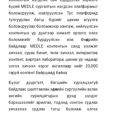
бүхий MEDLE сургалтын нэгдсэн платформыг
боловсруулж, нэвтрүүлсэн. Тус платформд
тулгуурлан багш бүрийг цахим агуулга
боловсруулах боломжоор хангаж, нийлүүлсэн
контентын үр дүнгээр нэмэлт орлого олох
боломжийг бүрдүүлсэн юм. Өнөөдрийн
байдлаар MEDLE контентын санд ээлжит
хичээл, сурах бичиг, теле хичээл, интерактив
контент, виртуал лаборатори, цахим ур чадвар
олгох хичээл зэрэг ангиллаар нийт 20,000
гаруй контент байршаад байна.
Бүлэг дүүргэлт, багшийн хүрэлцээгүй
байдлаас шалтгаалан хөдөөгийн сургуулийн ахлах
ангийн суралцагчдын дунд үүсдэг
бэрхшээлийг арилгах, тэдэнд сонгон судлах
хичээлээ судлах тэгш боломж олгох