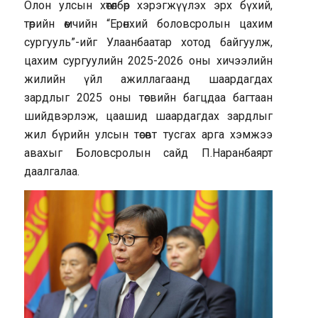
Олон улсын хөтөлбөр хэрэгжүүлэх эрх бүхий,
төрийн өмчийн “Ерөнхий боловсролын цахим
сургууль”-ийг Улаанбаатар хотод байгуулж,
цахим сургуулийн 2025-2026 оны хичээлийн
жилийн үйл ажиллагаанд шаардагдах
зардлыг 2025 оны төсвийн багцдаа багтаан
шийдвэрлэж, цаашид шаардагдах зардлыг
жил бүрийн улсын төсөвт тусгах арга хэмжээ
авахыг Боловсролын сайд П.Наранбаярт
даалгалаа.