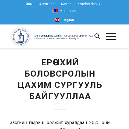
Яам
Агентлаг
Аймаг
Холбоо барих
Mongolian
English
ЕРӨНХИЙ
БОЛОВСРОЛЫН
ЦАХИМ СУРГУУЛЬ
БАЙГУУЛЛАА
Засгийн газрын ээлжит хуралдаан 2025 оны