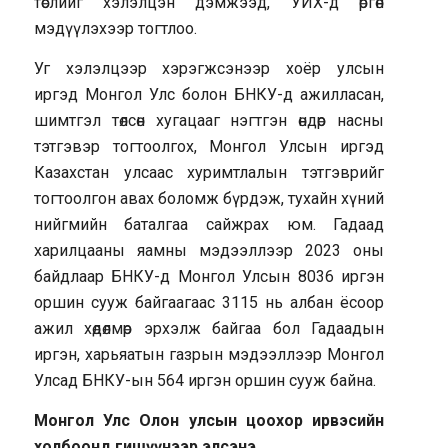
төслийг хэлэлцэн дэмжээд, УИХ-д өргөн
мэдүүлэхээр тогтлоо.
Уг хэлэлцээр хэрэгжсэнээр хоёр улсын
иргэд Монгол Улс болон БНКУ-д ажилласан,
шимтгэл төлсөн хугацааг нэгтгэн өндөр насны
тэтгэвэр тогтоолгох, Монгол Улсын иргэд
Казахстан улсаас хуримтлалын тэтгэврийг
тогтоолгон авах боломж бүрдэж, тухайн хүний
нийгмийн баталгаа сайжрах юм. Гадаад
харилцааны яамны мэдээллээр 2023 оны
байдлаар БНКУ-д Монгол Улсын 8036 иргэн
оршин сууж байгаагаас 3115 нь албан ёсоор
ажил хөдөлмөр эрхэлж байгаа бол Гадаадын
иргэн, харьяатын газрын мэдээллээр Монгол
Улсад БНКУ-ын 564 иргэн оршин сууж байна.
Монгол Улс Олон улсын цоохор ирвэсийн
холбоонд гишүүнээр элсэнэ