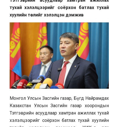
Тэтгэврийн асуудлаар хамтран ажиллах
тухай хэлэлцээрийг соёрхон батлах тухай
хуулийн төслийг хэлэлцэн дэмжив
Монгол Улсын Засгийн газар, Бүгд Найрамдах
Казахстан Улсын Засгийн газар хоорондын
Тэтгэврийн асуудлаар хамтран ажиллах тухай
хэлэлцээрийг соёрхон батлах тухай хуулийн