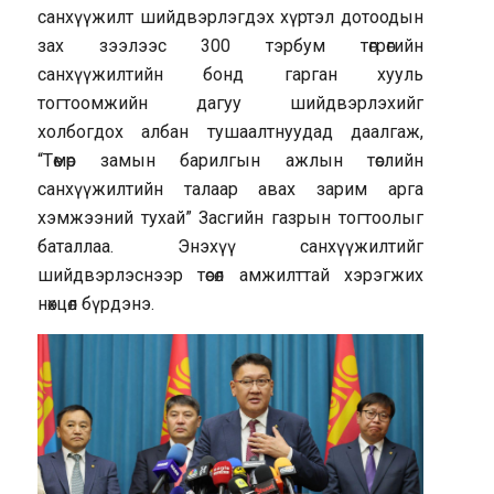
санхүүжилт шийдвэрлэгдэх хүртэл дотоодын
зах зээлээс 300 тэрбум төгрөгийн
санхүүжилтийн бонд гарган хууль
тогтоомжийн дагуу шийдвэрлэхийг
холбогдох албан тушаалтнуудад даалгаж,
“Төмөр замын барилгын ажлын төслийн
санхүүжилтийн талаар авах зарим арга
хэмжээний тухай” Засгийн газрын тогтоолыг
баталлаа. Энэхүү санхүүжилтийг
шийдвэрлэснээр төсөл амжилттай хэрэгжих
нөхцөл бүрдэнэ.