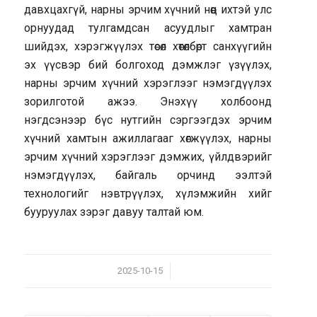
давхцахгүй, нарны эрчим хүчний нөөц ихтэй улс
орнуудад тулгамдсан асуудлыг хамтран
шийдэх, хэрэгжүүлэх төсөл хөтөлбөрт санхүүгийн
эх үүсвэр бий болгоход дэмжлэг үзүүлэх,
нарны эрчим хүчний хэрэглээг нэмэгдүүлэх
зорилготой ажээ. Энэхүү холбоонд
нэгдсэнээр бүс нутгийн сэргээгдэх эрчим
хүчний хамтын ажиллагааг хөгжүүлэх, нарны
эрчим хүчний хэрэглээг дэмжих, үйлдвэрийг
нэмэгдүүлэх, байгаль орчинд ээлтэй
технологийг нэвтрүүлэх, хүлэмжийн хийг
бууруулах зэрэг давуу талтай юм.
/
2025-10-15