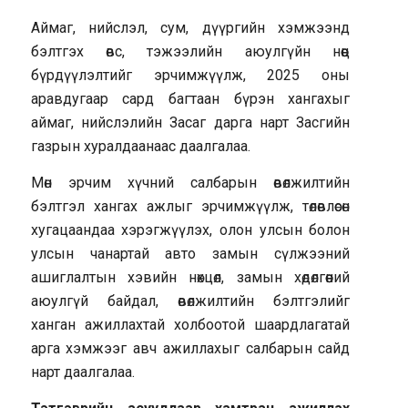
Аймаг, нийслэл, сум, дүүргийн хэмжээнд
бэлтгэх өвс, тэжээлийн аюулгүйн нөөц
бүрдүүлэлтийг эрчимжүүлж, 2025 оны
аравдугаар сард багтаан бүрэн хангахыг
аймаг, нийслэлийн Засаг дарга нарт Засгийн
газрын хуралдаанаас даалгалаа.
Мөн эрчим хүчний салбарын өвөлжилтийн
бэлтгэл хангах ажлыг эрчимжүүлж, төлөвлөсөн
хугацаандаа хэрэгжүүлэх, олон улсын болон
улсын чанартай авто замын сүлжээний
ашиглалтын хэвийн нөхцөл, замын хөдөлгөөний
аюулгүй байдал, өвөлжилтийн бэлтгэлийг
ханган ажиллахтай холбоотой шаардлагатай
арга хэмжээг авч ажиллахыг салбарын сайд
нарт даалгалаа.