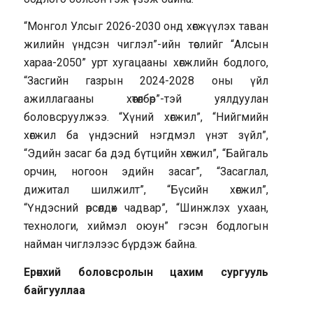
“Монгол Улсыг 2026-2030 онд хөгжүүлэх таван
жилийн үндсэн чиглэл”-ийн төслийг “Алсын
хараа-2050” урт хугацааны хөгжлийн бодлого,
“Засгийн газрын 2024-2028 оны үйл
ажиллагааны хөтөлбөр”-тэй уялдуулан
боловсруулжээ. “Хүний хөгжил”, “Нийгмийн
хөгжил ба үндэсний нэгдмэл үнэт зүйл”,
“Эдийн засаг ба дэд бүтцийн хөгжил”, “Байгаль
орчин, ногоон эдийн засаг”, “Засаглал,
дижитал шилжилт”, “Бүсийн хөгжил”,
“Үндэсний өрсөлдөх чадвар”, “Шинжлэх ухаан,
технологи, хиймэл оюун” гэсэн бодлогын
найман чиглэлээс бүрдэж байна.
Ерөнхий боловсролын цахим сургууль
байгууллаа