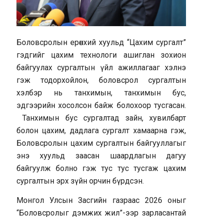
Боловсролын ерөнхий хуульд “Цахим сургалт”
гэдгийг цахим технологи ашиглан зохион
байгуулах сургалтын үйл ажиллагааг хэлнэ
гэж тодорхойлон, боловсрол сургалтын
хэлбэр нь танхимын, танхимын бус,
эдгээрийн хосолсон байж болохоор тусгасан.
Танхимын бус сургалтад зайн, хувилбарт
болон цахим, дадлага сургалт хамаарна гэж,
Боловсролын цахим сургалтын байгууллагыг
энэ хуульд заасан шаардлагын дагуу
байгуулж болно гэж тус тус тусгаж цахим
сургалтын эрх зүйн орчин бүрдсэн.
Монгол Улсын Засгийн газраас 2026 оныг
“Боловсролыг дэмжих жил”-ээр зарласантай