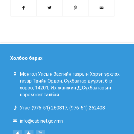
Холбоо барих
Монгол Улсын Засгийн газрын Хэрэг эрхлэх
газар Төрийн Ордон, Сүхбаатар дүүрэг, 6-р
хороо, 14201, Их жанжин Д.Сүхбаатарын
нэрэмжит талбай
Утас: (976-51) 260817, (976-51) 262408
info@cabinet.gov.mn