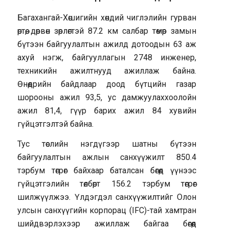
Багахангай-Хөшигийн хөндий чиглэлийн гурван
өртөө, дөрвөн зөрлөгтэй 87.2 км салбар төмөр замын
бүтээн байгуулалтын ажилд дотоодын 63 аж
ахуй нэгж, байгууллагын 2748 инженер,
техникийн ажилтнууд ажиллаж байна.
Өнөөдрийн байдлаар доод бүтцийн газар
шорооны ажил 93,5, ус дамжуулаххоолойн
ажил 81,4, гүүр барих ажил 84 хувийн
гүйцэтгэлтэй байна.
Тус төслийн нэгдүгээр шатны бүтээн
байгуулалтын ажлын санхүүжилт 850.4
тэрбум төгрөг байхаар баталсан бөгөөд үүнээс
гүйцэтгэлийн төлбөрт 156.2 тэрбум төгрөг
шилжүүлжээ. Үлдэгдэл санхүүжилтийг Олон
улсын санхүүгийн корпорац (IFC)-тай хамтран
шийдвэрлэхээр ажиллаж байгаа бөгөөд