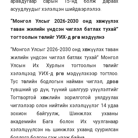
аравдугаар сарын 15-нд болж дараах
асуудлуудыг хэлэлцэн шийдвэрлэлээ.
“Монгол Улсыг 2026-2030 онд хөгжүүлэх
таван жилийн үндсэн чиглэл батлах тухай”
тогтоолын төслийг УИХ-д өргөн мэдүүлнэ
“Монгол Улсыг 2026-2030 онд хөгжүүлэх таван
жилийн үндсэн чиглэл батлах тухай” Монгол
Улсын Их Хурлын тогтоолын төслийг
хэлэлцээд УИХ-д өргөн мэдүүлэхээр тогтлоо.
Тус төслийн бодлогын найман чиглэл, дөрвөн
түвшний үр дүн, түүний шалгуур үзүүлэлтийг
Тогтвортой хөгжлийн зорилготой уялдуулах
чиглэлээр олон нийтийн хэлэлцүүлэг 14 удаа
зохион байгуулж, Шинжлэх ухааны
академийн Бага болон Их чуулганаар
хэлэлцүүлсэн нь шинжлэх ухаанд суурилсан
бодлого болсон гэж үзэж байна.