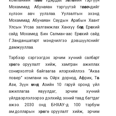
компанийн төлөөлөн Удирдах зөвлөлийн тэргүүн
Мохаммад Абунаяан тэргүүтэй төлөөлөгчдийг
хүлээн авч уулзлаа. Уулзалтын эхэнд
Мохаммад Абунаяан Саудын Арабын Хаант
Улсын Угсаа залгамжлах Ханхүү бөгөөд Ерөнхий
сайд Мохамед Бин Салман-аас Ерөнхий сайд
Г.Занданшатарт мэндчилгээ дэвшүүлснийг
дамжууллаа.
Тэрбээр сэргээгдэх эрчим хүчний салбарт
хөрөнгө оруулалт хийж, хамтран ажиллах
сонирхолтой байгаагаа илэрхийллээ. “Аква
повер” компани нь Ойрх дорнод, Африк, Төв
Ази, Зүүн өмнөд Азийн 10 гаруй оронд үйл
ажиллагаа явуулдаг, эрчим хүчний
үйлдвэрлэлээрээ дэлхийд эхний тавд багтдаг
ажээ. 2030 онд БНХАУ-д 100 тэрбум
ам.долларын хөрөнгө оруулалт хийж, эрчим