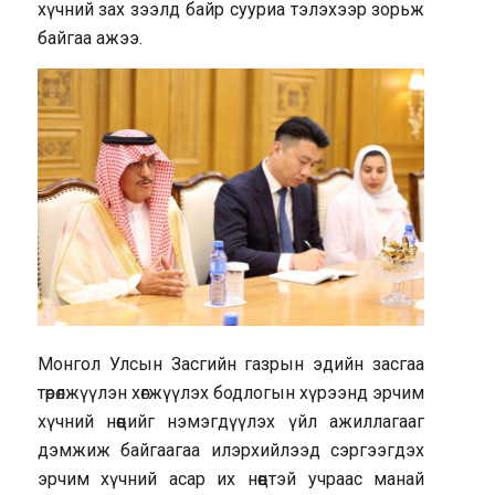
хүчний зах зээлд байр сууриа тэлэхээр зорьж
байгаа ажээ.
Монгол Улсын Засгийн газрын эдийн засгаа
төрөлжүүлэн хөгжүүлэх бодлогын хүрээнд эрчим
хүчний нөөцийг нэмэгдүүлэх үйл ажиллагааг
дэмжиж байгаагаа илэрхийлээд сэргээгдэх
эрчим хүчний асар их нөөцтэй учраас манай