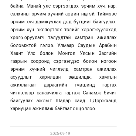
байна. Манай улс сэргээгдэх эрчим хүч, нар,
салхины эрчим хүчний арвин нөөцтэй. Тиймээс
эрчим хүч дамжуулах дэд бүтцийг байгуулах,
эрчим хүч экспортлох төслийг хэрэгжүүлэхэд
хөрөнгө оруулагч талуудтай хамтран ажиллах
боломжтой гэлээ. Улмаар Саудын Арабын
Хаант Улс болон Монгол Улсын Засгийн
газрын хооронд сэргээгдэх болон ногоон
эрчим хүчний чиглэлд хамтран ажиллах
асуудлыг харилцан зөвшилцөж, хамтын
ажиллагааг дараагийн түвшинд гаргах
чиглэлээр санаачилга гаргаж Санамж бичиг
байгуулах ажлыг Шадар сайд Т.Доржханд
хариуцан ажиллаж байгааг онцоллоо.
/
2025-09-19