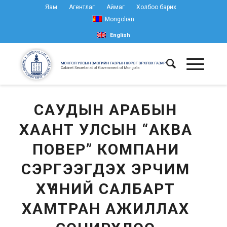
Яам
Агентлаг
Аймаг
Холбоо барих
Mongolian
English
САУДЫН АРАБЫН
ХААНТ УЛСЫН “АКВА
ПОВЕР” КОМПАНИ
СЭРГЭЭГДЭХ ЭРЧИМ
ХҮЧНИЙ САЛБАРТ
ХАМТРАН АЖИЛЛАХ