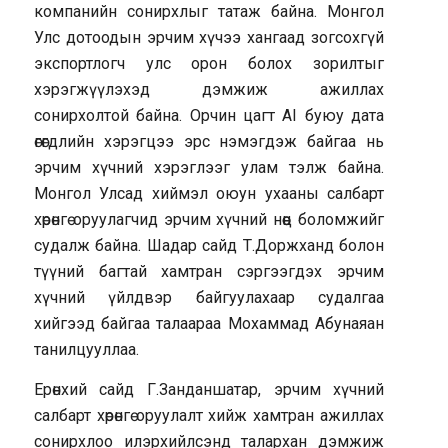
компанийн сонирхлыг татаж байна. Монгол
Улс дотоодын эрчим хүчээ хангаад зогсохгүй
экспортлогч улс орон болох зорилтыг
хэрэгжүүлэхэд дэмжиж ажиллах
сонирхолтой байна. Орчин цагт AI буюу дата
өгөгдлийн хэрэгцээ эрс нэмэгдэж байгаа нь
эрчим хүчний хэрэглээг улам тэлж байна.
Монгол Улсад хиймэл оюун ухааны салбарт
хөрөнгө оруулагчид эрчим хүчний нөөц боломжийг
судалж байна. Шадар сайд Т.Доржханд болон
түүний багтай хамтран сэргээгдэх эрчим
хүчний үйлдвэр байгуулахаар судалгаа
хийгээд байгаа талаараа Мохаммад Абунаяан
танилцууллаа.
Ерөнхий сайд Г.Занданшатар, эрчим хүчний
салбарт хөрөнгө оруулалт хийж хамтран ажиллах
сонирхлоо илэрхийлсэнд талархан дэмжиж