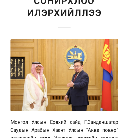
СОНИРХЛОО
ИЛЭРХИЙЛЛЭЭ
Монгол Улсын Ерөнхий сайд Г.Занданшатар
Саудын Арабын Хаант Улсын “Аква повер”