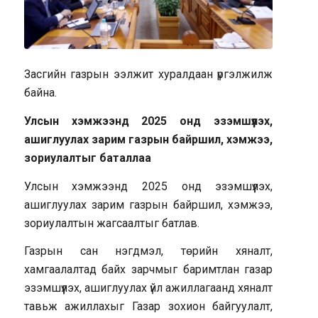
Засгийн газрын ээлжит хуралдаан үргэлжилж
байна.
Улсын хэмжээнд 2025 онд эзэмшүүлэх,
ашиглуулах зарим газрын байршил, хэмжээ,
зориулалтыг баталлаа
Улсын хэмжээнд 2025 онд эзэмшүүлэх,
ашиглуулах зарим газрын байршил, хэмжээ,
зориулалтын жагсаалтыг батлав.
Газрын сан нэгдмэл, төрийн хяналт,
хамгаалалтад байх зарчмыг баримтлан газар
эзэмшүүлэх, ашиглуулах үйл ажиллагаанд хяналт
тавьж ажиллахыг Газар зохион байгуулалт,