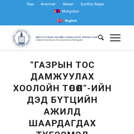
Яам
Агентлаг
Аймаг
Холбоо барих
Mongolian
English
“ГАЗРЫН ТОС
ДАМЖУУЛАХ
ХООЛОЙН ТӨСӨЛ”-ИЙН
ДЭД БҮТЦИЙН
АЖИЛД
ШААРДАГДАХ