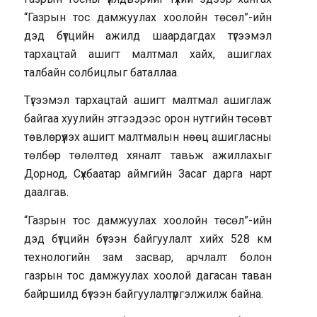
“Газрын тос дамжуулах хоолойн төсөл”-ийн
дэд бүтцийн ажилд шаардагдах түгээмэл
тархацтай ашигт малтмал хайх, ашиглах
талбайн солбицлыг баталлаа.
Түгээмэл тархацтай ашигт малтмал ашиглаж
байгаа хуулийн этгээдээс орон нутгийн төсөвт
төвлөрүүлэх ашигт малтмалын нөөц ашигласны
төлбөр төлөлтөд хяналт тавьж ажиллахыг
Дорнод, Сүхбаатар аймгийн Засаг дарга нарт
даалгав.
“Газрын тос дамжуулах хоолойн төсөл”-ийн
дэд бүтцийн бүтээн байгуулалт хийх 528 км
технологийн зам засвар, арчлалт болон
газрын тос дамжуулах хоолой дагасан таван
байршилд бүтээн байгуулалтүргэлжилж байна.