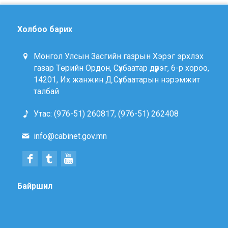
Холбоо барих
Монгол Улсын Засгийн газрын Хэрэг эрхлэх
газар Төрийн Ордон, Сүхбаатар дүүрэг, 6-р хороо,
14201, Их жанжин Д.Сүхбаатарын нэрэмжит
талбай
Утас: (976-51) 260817, (976-51) 262408
info@cabinet.gov.mn
Байршил