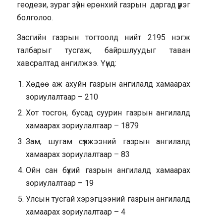
геодези, зураг зүйн ерөнхий газрын даргад үүрэг
болголоо.
Засгийн газрын тогтоолд нийт 2195 нэгж
талбарыг тусгаж, байршлуудыг таван
хавсралтад ангилжээ. Үүнд:
Хөдөө аж ахуйн газрын ангилалд хамаарах
зориулалтаар – 210
Хот тосгон, бусад суурин газрын ангилалд
хамаарах зориулалтаар – 1879
Зам, шугам сүлжээний газрын ангилалд
хамаарах зориулалтаар – 83
Ойн сан бүхий газрын ангилалд хамаарах
зориулалтаар – 19
Улсын тусгай хэрэгцээний газрын ангилалд
хамаарах зориулалтаар – 4