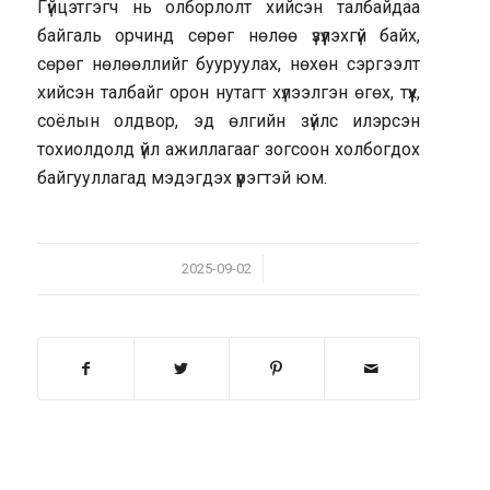
Гүйцэтгэгч нь олборлолт хийсэн талбайдаа
байгаль орчинд сөрөг нөлөө үзүүлэхгүй байх,
сөрөг нөлөөллийг бууруулах, нөхөн сэргээлт
хийсэн талбайг орон нутагт хүлээлгэн өгөх, түүх,
соёлын олдвор, эд өлгийн зүйлс илэрсэн
тохиолдолд үйл ажиллагааг зогсоон холбогдох
байгууллагад мэдэгдэх үүрэгтэй юм.
/
2025-09-02