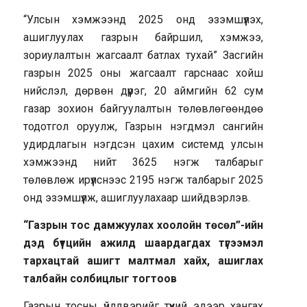
“Улсын хэмжээнд 2025 онд эзэмшүүлэх,
ашиглуулах газрын байршил, хэмжээ,
зориулалтын жагсаалт батлах тухай” Засгийн
газрын 2025 оны жагсаалт гарснаас хойш
нийслэл, дөрвөн дүүрэг, 20 аймгийн 62 сум
газар зохион байгуулалтын төлөвлөгөөндөө
тодотгол оруулж, Газрын нэгдмэл сангийн
удирдлагын нэгдсэн цахим системд улсын
хэмжээнд нийт 3625 нэгж талбарыг
төлөвлөж ирүүлснээс 2195 нэгж талбарыг 2025
онд эзэмшүүлж, ашиглуулахаар шийдвэрлэв.
“Газрын тос дамжуулах хоолойн төсөл”-ийн
дэд бүтцийн ажилд шаардагдах түгээмэл
тархацтай ашигт малтмал хайх, ашиглах
талбайн солбицлыг тогтоов
Газрын тосны үйлдвэрийг түүхий эдээр хангах