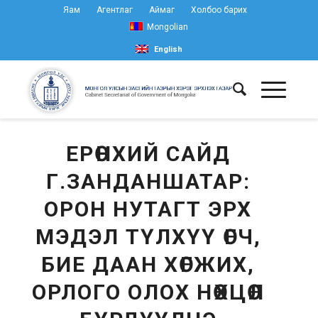
Яам
Агентлаг
Аймаг
Холбоо барих
Mongolian
English
ЕРӨНХИЙ САЙД
Г.ЗАНДАНШАТАР:
ОРОН НУТАГТ ЭРХ
МЭДЭЛ ТҮЛХҮҮ ӨГЧ,
БИЕ ДААН ХӨГЖИХ,
ОРЛОГО ОЛОХ НӨХЦӨЛ