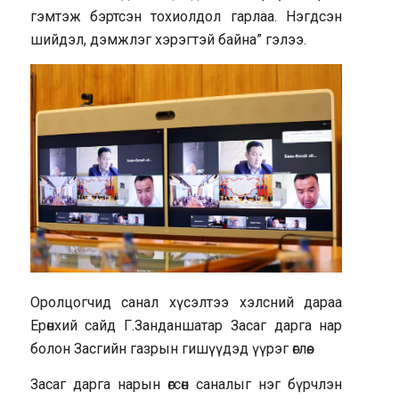
гэмтэж бэртсэн тохиолдол гарлаа. Нэгдсэн
шийдэл, дэмжлэг хэрэгтэй байна” гэлээ.
Оролцогчид санал хүсэлтээ хэлсний дараа
Ерөнхий сайд Г.Занданшатар Засаг дарга нар
болон Засгийн газрын гишүүдэд үүрэг өглөө.
Засаг дарга нарын өгсөн саналыг нэг бүрчлэн