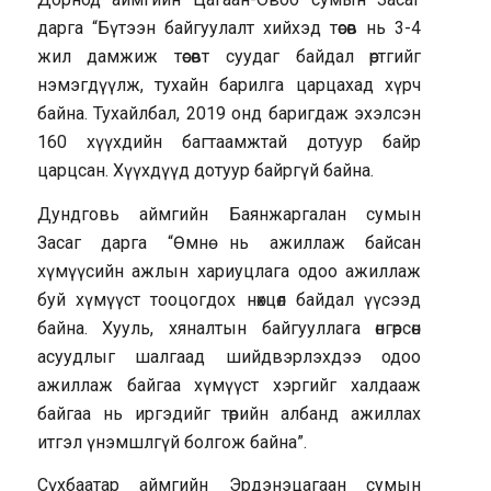
дарга “Бүтээн байгуулалт хийхэд төсөв нь 3-4
жил дамжиж төсөвт суудаг байдал өртгийг
нэмэгдүүлж, тухайн барилга царцахад хүрч
байна. Тухайлбал, 2019 онд баригдаж эхэлсэн
160 хүүхдийн багтаамжтай дотуур байр
царцсан. Хүүхдүүд дотуур байргүй байна.
Дундговь аймгийн Баянжаргалан сумын
Засаг дарга “Өмнө нь ажиллаж байсан
хүмүүсийн ажлын хариуцлага одоо ажиллаж
буй хүмүүст тооцогдох нөхцөл байдал үүсээд
байна. Хууль, хяналтын байгууллага өнгөрсөн
асуудлыг шалгаад шийдвэрлэхдээ одоо
ажиллаж байгаа хүмүүст хэргийг халдааж
байгаа нь иргэдийг төрийн албанд ажиллах
итгэл үнэмшлгүй болгож байна”.
Сүхбаатар аймгийн Эрдэнэцагаан сумын