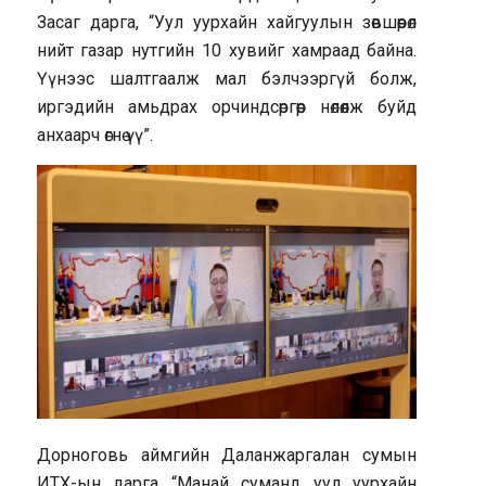
Засаг дарга, “Уул уурхайн хайгуулын зөвшөөрөл
нийт газар нутгийн 10 хувийг хамраад байна.
Үүнээс шалтгаалж мал бэлчээргүй болж,
иргэдийн амьдрах орчиндсөргөөр нөлөөлж буйд
анхаарч өгнө үү”.
Дорноговь аймгийн Даланжаргалан сумын
ИТХ-ын дарга “Манай суманд уул уурхайн