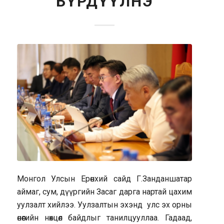
БҮРДҮҮЛНЭ
Монгол Улсын Ерөнхий сайд Г.Занданшатар
аймаг, сум, дүүргийн Засаг дарга нартай цахим
уулзалт хийлээ. Уулзалтын эхэнд улс эх орны
өнөөгийн нөхцөл байдлыг танилцууллаа. Гадаад,