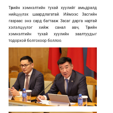
Төрийн хэмнэлтийн тухай хуулийг амьдралд
нийцүүлэх шаардлагатай. Иймээс Засгийн
газраас энэ сард багтааж Засаг дарга нартай
хэлэлцүүлэг хийж санал авч, Төрийн
хэмнэлтийн тухай хуулийн заалтуудыг
тодорхой болгохоор боллоо.