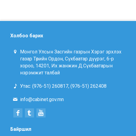
Холбоо барих
Монгол Улсын Засгийн газрын Хэрэг эрхлэх
газар Төрийн Ордон, Сүхбаатар дүүрэг, 6-р
хороо, 14201, Их жанжин Д.Сүхбаатарын
нэрэмжит талбай
Утас: (976-51) 260817, (976-51) 262408
info@cabinet.gov.mn
Байршил