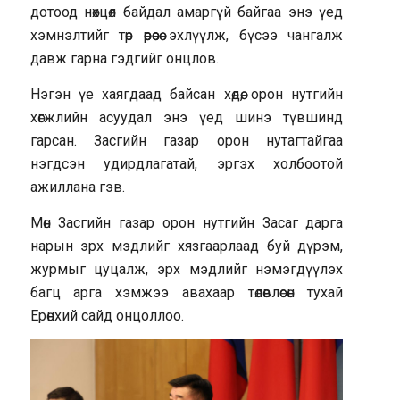
дотоод нөхцөл байдал амаргүй байгаа энэ үед
хэмнэлтийг төр өөрөөсөө эхлүүлж, бүсээ чангалж
давж гарна гэдгийг онцлов.
Нэгэн үе хаягдаад байсан хөдөө, орон нутгийн
хөгжлийн асуудал энэ үед шинэ түвшинд
гарсан. Засгийн газар орон нутагтайгаа
нэгдсэн удирдлагатай, эргэх холбоотой
ажиллана гэв.
Мөн Засгийн газар орон нутгийн Засаг дарга
нарын эрх мэдлийг хязгаарлаад буй дүрэм,
журмыг цуцалж, эрх мэдлийг нэмэгдүүлэх
багц арга хэмжээ авахаар төлөвлөсөн тухай
Ерөнхий сайд онцоллоо.