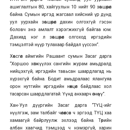
ашиглалтын 80, хайгуулын 10 нийт 90 зөвшөөрөл
байна. Сумын иргэд жагсаал хийсний үр дүнд
уул уурхайн зөвшөөрөл дахин олгохгүй гэсэн
боловч энэ амлалт хэрэгжихгүй байгаа юм.
Дахиад нэг л зөвшөөрөл олгоход иргэдийн
тэмцэлтэй нүүр тулахаар байдал үүссэн”.
Хөвсгөл аймгийн Рашаант сумын Засаг дарга
“Хоршоо хөгжүүлэх сангийн журам амьдралд
нийцэхгүй, иргэдийн тавьсан шаардлагад нь
хүрэхгүй байна. Бодит амьдралаас ялангуяа
орон нутгийн иргэдийн нөхцөл байдлаас хол
тасарсан шаардлагатай. Үүнд анхаарч өгнө үү”.
Хан-Уул дүүргийн Засаг дарга “ТҮЦ-ийг
нүүлгэж, зам талбайг чөлөөлсөн ч эргээд ТҮЦ хаа
хамаагүй байрлуулж эхлээд байна. Төрийн
албан хаагчид тэмцээд ч нэмэргүй, харин