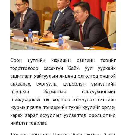
Орон нутгийн хөгжлийн сангийн төсвийг
тодотголоор хасахгүй байх, уул уурхайн
ашиглалт, хайгуулын лиценц олголтод онцгой
анхаарах, сургууль, цэцэрлэг, эмнэлгийн
царцсан барилгын санхүүжилтийг
шийдвэрлэж өгөх, хоршоо хөгжүүлэх сангийн
журмыг өөрчлөх, тендерийн тухай хуулийг эргэж
харах зэрэг асуудлыг уулзалтад оролцогчид
нийтлэг тавилаа.
Дорнод аймгийн Цагаан-Овоо сумын Засаг