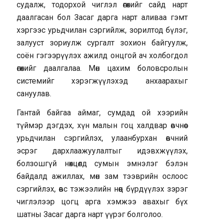
судалж, тодорхой чиглэл өгөхийг сайд нарт
даалгасан бол Засаг дарга нарт аливаа гэмт
хэргээс урьдчилан сэргийлж, зорилтод бүлэг,
залууст зориулж сургалт зохион байгуулж,
соён гэгээрүүлэх ажилд онцгой ач холбогдол
өгөхийг даалгалаа. Мөн цахим боловсролын
системийг хэрэгжүүлэхэд анхаарахыг
сануулав.
Гантай байгаа аймаг, сумдад ой хээрийн
түймэр дэгдэх, хүн малын гоц халдвар өвчнөөс
урьдчилан сэргийлэх, улаанбурхан өвчний
эсрэг дархлаажуулалтыг идэвхжүүлэх,
болзошгүй нөхцөлд сумын эмнэлэг бэлэн
байдалд ажиллах, мөн зам тээврийн ослоос
сэргийлэх, өвс тэжээлийн нөөц бүрдүүлэх зэрэг
чиглэлээр цогц арга хэмжээ авахыг бүх
шатны Засаг дарга нарт үүрэг болголоо.