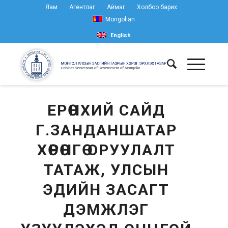
Яам
Агентлаг
Аймаг
Холбоо барих
Mongolian
English
ЕРӨНХИЙ САЙД
Г.ЗАНДАНШАТАР
ХӨРӨНГӨ ОРУУЛАЛТ
ТАТАЖ, УЛСЫН
ЭДИЙН ЗАСАГТ
ДЭМЖЛЭГ