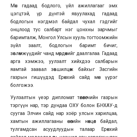
Мөн гадаад бодлого, үйл ажиллагааг эмх
цэгцтэй, үр дүнтэй явуулахад гадаад
бодлогын нэгдмэл байдал чухал гэдгийг
онцлоод тус салбарт нэг цонхны зарчмыг
баримталж, Монгол Улсын хууль тогтоомжийн
зүйл заалт, бодлогын баримт бичиг,
зөвлөмжүүдийг чанд мөрдөхийг даалгалаа. Гадаад
арга хэмжээ, уулзалт хийхдээ салбарын
яамтай заавал зөвшилцөж байхыг Засгийн
газрын гишүүдэд Ерөнхий сайд мөн үүрэг
болгожээ.
Уулзалтын үеэр дипломат төлөөлөгчийн газрын
тэргүүн нар, тэр дундаа ОХУ болон БНХАУ-д
суугаа Элчин сайд нар хоёр улсын харилцаа,
хамтын ажиллагааны өнөөгийн нөхцөл байдал,
тулгамдсан асуудлуудын талаар Ерөнхий