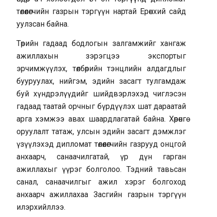
төлөөлөгчийн газрын тэргүүн нартай Ерөнхий сайд
уулзсан байна.
Төрийн гадаад бодлогын залгамжийг хангаж
ажиллахын зэрэгцээ экспортыг
эрчимжүүлэх, төлбөрийн тэнцлийн алдагдлыг
бууруулах, нийгэм, эдийн засагт тулгамдаж
буй хүндрэлүүдийг шийдвэрлэхэд чиглэсэн
гадаад таатай орчныг бүрдүүлэх шат дараатай
арга хэмжээ авах шаардлагатай байна. Хөрөнгө
оруулалт татаж, улсын эдийн засагт дэмжлэг
үзүүлэхэд дипломат төлөөлөгчийн газрууд онцгой
анхаарч, санаачилгатай, үр дүн гарган
ажиллахыг үүрэг болголоо. Тэдний тавьсан
санал, санаачилгыг ажил хэрэг болгоход
анхаарч ажиллахаа Засгийн газрын тэргүүн
илэрхийллээ.