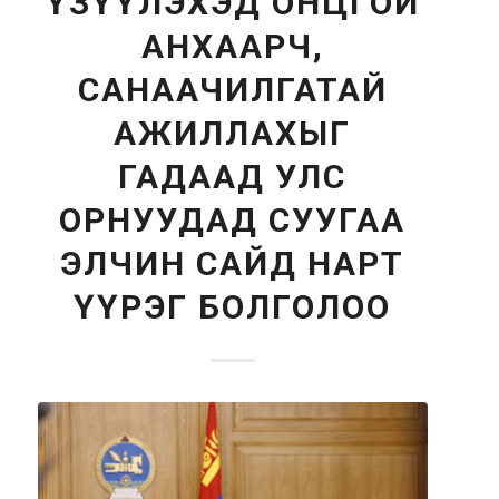
ҮЗҮҮЛЭХЭД ОНЦГОЙ
АНХААРЧ,
САНААЧИЛГАТАЙ
АЖИЛЛАХЫГ
ГАДААД УЛС
ОРНУУДАД СУУГАА
ЭЛЧИН САЙД НАРТ
ҮҮРЭГ БОЛГОЛОО