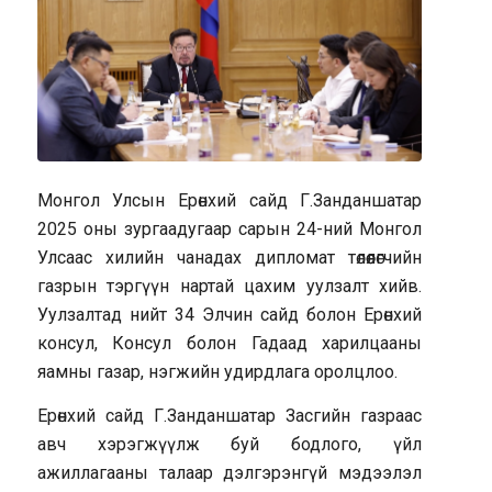
Монгол Улсын Ерөнхий сайд Г.Занданшатар
2025 оны зургаадугаар сарын 24-ний Монгол
Улсаас хилийн чанадах дипломат төлөөлөгчийн
газрын тэргүүн нартай цахим уулзалт хийв.
Уулзалтад нийт 34 Элчин сайд болон Ерөнхий
консул, Консул болон Гадаад харилцааны
яамны газар, нэгжийн удирдлага оролцлоо.
Ерөнхий сайд Г.Занданшатар Засгийн газраас
авч хэрэгжүүлж буй бодлого, үйл
ажиллагааны талаар дэлгэрэнгүй мэдээлэл