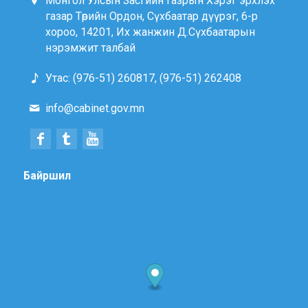
Монгол Улсын Засгийн газрын Хэрэг эрхлэх
газар Төрийн Ордон, Сүхбаатар дүүрэг, 6-р
хороо, 14201, Их жанжин Д.Сүхбаатарын
нэрэмжит талбай
Утас: (976-51) 260817, (976-51) 262408
info@cabinet.gov.mn
Байршил