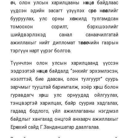
өгч, олон улсын харилцааны нөхцөл байдлаас
үүдсэн эдийн засагт үзүүлэх сөрөг нөлөөллийг
бууруулах, улс орны хөгжилд тулгамдсан
томоохон сорилт, бэрхшээлийг
шийдвэрлэхэд санал санаачилгатай
ажиллахыг нийт дипломат төлөөлөгчийн газрын
тэргүүн нарт үүрэг болгов.
Түүнчлэн олон улсын харилцаанд үүссэн
ээдрээтэй нөхцөл байдалд “энхийг эрхэмлэсэн,
нээлттэй, бие даасан, олон тулгуурт” суурь
зарчмыг тууштай баримталж, хоёр хөрш болон
гуравдагч хөрш улс орнуудад ойлгуулах,
тэнцвэртэй харилцах, байр сууриа хадгалах,
гадаад бодлого, үйл ажиллагааны нэгдмэл
байдлыг хангахад онцгой анхаарч ажиллахыг
Ерөнхий сайд Г.Занданшатар даалгалаа.