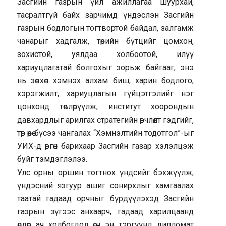
Засгийн газрын үйл ажиллагаа шуурхай,
тасралтгүй байх зарчимд үндэслэн Засгийн
газрын бодлогын тогтвортой байдал, залгамж
чанарыг хадгалж, төрийн бүтцийг цомхон,
зохистой, уялдаа холбоотой, илүү
хариуцлагатай болгохыг зорьж байгааг, энэ
нь зөвхөн хэмнэх алхам биш, харин бодлого,
хэрэгжилт, хариуцлагын гүйцэтгэлийг нэг
цонхонд төвлөрүүлж, институт хоорондын
давхардлыг арилгах стратегийн өөрчлөлт гэдгийг,
төр өөрөө бүсээ чангалах “Хэмнэлтийн тодотгол”-ыг
УИХ-д өргөн барихаар Засгийн газар хэлэлцэж
буйг тэмдэглэлээ.
Улс орны оршин тогтнох үндсийг бэхжүүлж,
үндэсний язгуур ашиг сонирхлыг хамгаалах
таатай гадаад орчныг бүрдүүлэхэд Засгийн
газрын зүгээс анхаарч, гадаад харилцаанд
өндөр ач холбогдол өгч эн тэргүүнд дипломат