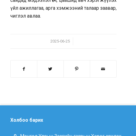
сайдад мэдээлэл өгч, цаашид авч хэрэгжүүлэх
үйл ажиллагаа, арга хэмжээний талаар заавар,
чиглэл авлаа.
/
2025-06-25
Холбоо барих