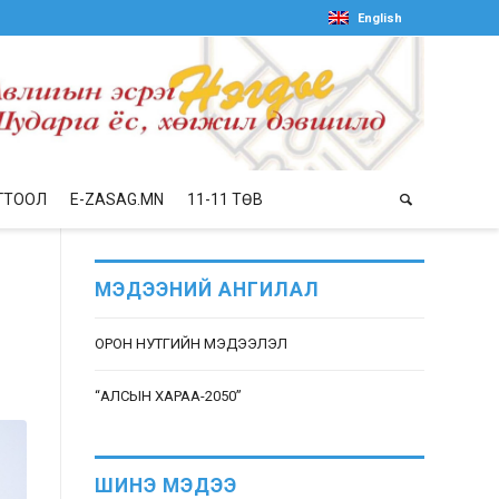
English
ГТООЛ
E-ZASAG.MN
11-11 ТӨВ
МЭДЭЭНИЙ АНГИЛАЛ
ОРОН НУТГИЙН МЭДЭЭЛЭЛ
“АЛСЫН ХАРАА-2050”
ШИНЭ МЭДЭЭ