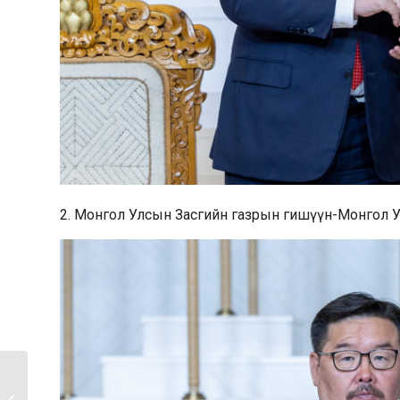
2. Монгол Улсын Засгийн газрын гишүүн-Монгол 
Монгол Улсын 34 дэх
Ерөнхий сайд