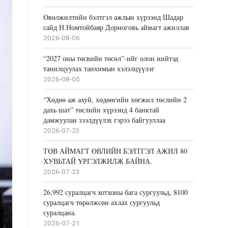
Өвөлжилтийн бэлтгэл ажлын хүрээнд Шадар
сайд Н.Номтойбаяр Дорноговь аймагт ажиллав
2026-08-06
“2027 оны төсвийн төсөл”-ийг олон нийтэд
танилцуулах танхимын хэлэлцүүлэг
2026-08-05
“Хөдөө аж ахуй, хөдөөгийн хөгжил төслийн 2
дахь шат” төслийн хүрээнд 4 банктай
дамжуулан зээлдүүлэх гэрээ байгууллаа
2026-07-23
ТӨВ АЙМАГТ ӨВЛИЙН БЭЛТГЭЛ АЖИЛ 80
ХУВЬТАЙ ҮРГЭЛЖИЛЖ БАЙНА.
2026-07-23
26,992 суралцагч хотхоны бага сургуульд, 8100
суралцагч төрөлжсөн ахлах сургуульд
суралцана.
2026-07-21