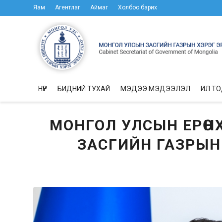
Яам
Агентлаг
Аймаг
Холбоо барих
НҮҮР
БИДНИЙ ТУХАЙ
МЭДЭЭ МЭДЭЭЛЭЛ
ИЛ Т
МОНГОЛ УЛСЫН ЕРӨН
ЗАСГИЙН ГАЗРЫ