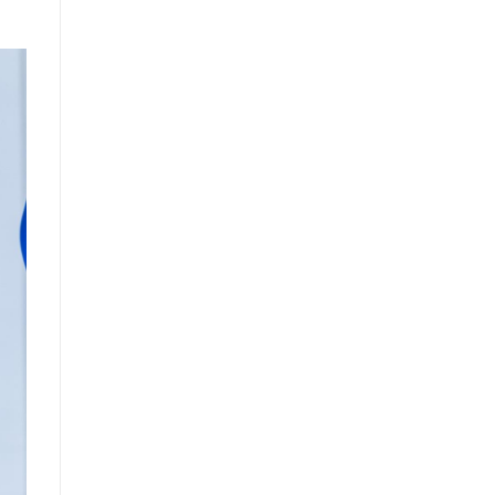
шинжилгээ, үнэлгээний
тайлангийн талаар
Макро эдийн засгийн сарын
мэдээ
Төрийн албаны тухай хуулийн
хэрэгжилтийн үр дагаварт хийсэн
үнэлгээний тайлан
Засгийн газрын Хэрэг эрхлэх
газрын 2025 оны жилийн эцсийн
гүйцэтгэлийн төлөвлөгөөний
биелэлт
Засгийн газрын Хэрэг эрхлэх
газрын 2025 оны гүйцэтгэлийн
төлөвлөгөөний биелэлтэд хяналт-