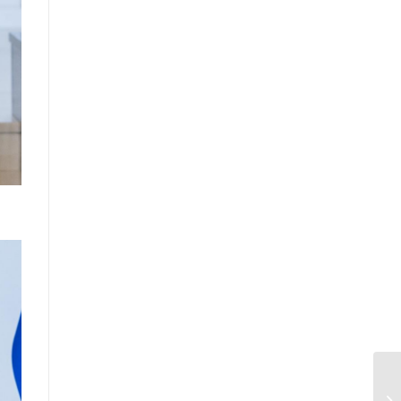
шинжилгээ хийсэн тайлан
Засгийн газрын Хэрэг эрхлэх
газрын 2025 оны эхний хагас
жилийн гүйцэтгэлийн
төлөвлөгөөний биелэлт
Засгийн газрын Хэрэг эрхлэх
газрын 2025 оны гүйцэтгэлийн
төлөвлөгөө
Хууль тогтоомж, тогтоол
шийдвэрийн хэрэгжилтэд хийсэн
хяналт шинжилгээний тайлан
/2025 оны эхний хагас жилийн
байдлаар/
Засгийн газрын Иргэд, олон