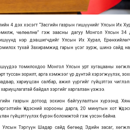
лийн 4 дэх хэсэгт “Засгийн газрын гишүүнийг Улсын Их Хур
томилж, чөлөөлнө” гэж заасны дагуу Монгол Улсын 34 
гишүүнд нэр дэвшигчдийг Улсын Их Хурал, Ерөнхийлөг
омилох тухай Захирамжид гарын үсэг зурж, шинэ сайд на
ишүүдээ томилохдоо Монгол Улсын урт хугацааны хөгжл
рт туссан зорилт, арга хэмжээг үр дүнтэй хэрэгжүүлэх, зо
адвар, хариуцсан салбар, ажил үүргийг гүйцэтгэх чиглэл
 хариуцлагатай байдал зэргийг харгалзан үзжээ.
гийн газрын дотоод зохион байгуулалтын хүрээнд Хяна
ргэлтийн Үндэсний хорооны дарга, 20 минутын хот Үндэс
лан гүйцэтгүүлэх бүрэн боломжтой гэж үзсэн байна.
 Улсын Тэргүүн Шадар сайд бөгөөд Эдийн засаг, хөгжл