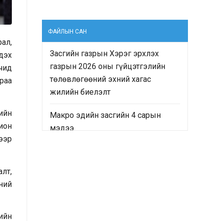
ФАЙЛЫН САН
ал,
Засгийн газрын Хэрэг эрхлэх
дэх
газрын 2026 оны гүйцэтгэлийн
чид
төлөвлөгөөний эхний хагас
раа
жилийн биелэлт
ийн
Макро эдийн засгийн 4 сарын
хион
мэдээ
ээр
“Монгол Улсын Засгийн газрын
2024-2028 оны үйл ажиллагааны
лт,
хөтөлбөр”-ийн хэрэгжилтийн явц
ний
болон “Монгол Улсын хөгжлийн
2025 оны төлөвлөгөө”-ний
гүйцэтгэлд хийсэн хяналт-
ийн