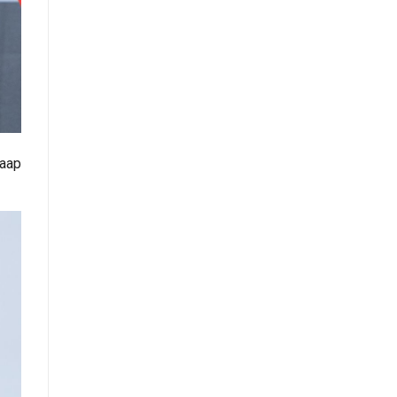
нийттэй харилцах 11-11 төвд
иргэдээс ирүүлсэн өргөдөл,
гомдол, санал, хүсэлтийн өдөр
тутмын мэдээ /2025.08.22/
Засгийн газрын Иргэд, олон
нийттэй харилцах 11-11 төвд
аар
иргэдээс ирүүлсэн өргөдөл,
гомдол, санал, хүсэлтийн өдөр
тутмын мэдээ /2025.08.20/
Монгол Улсын Засгийн газрын
Хэрэг эрхлэх газрын “нээлттэй
мэдээллийн ил тод байдлын
үнэлгээний” тайланд хийсэн
хяналт-шинжилгээ, үнэлгээ