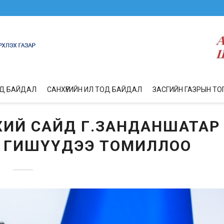
ОД БАЙДАЛ
САНХҮҮГИЙН ИЛ ТОД БАЙДАЛ
ЗАСГИЙН ГАЗРЫН ТО
ХИЙ САЙД Г.ЗАНДАНШАТАР
Н ГИШҮҮДЭЭ ТОМИЛЛОО