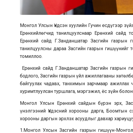
Монгол Улсын Үндсэн хуулийн Гучин есдүгээр зүй
Ерөнхийлөгчид танилцуулснаар Ерөнхий сайд 
Ерөнхий сайд Г.Занданшатар Засгийн газрын 
танилцуулсны дараа Засгийн газрын гишүүнийг т
томиллоо.
Ерөнхий сайд Г.Занданшатар Засгийн газрын г
бодлого, Засгийн газрын үйл ажиллагааны хөтөлбө
байгуулах чадавх, танхимын зарчмаар ажиллах ч
хуримтлуулсан туршлага, мэргэжил, ёс зүйн болон
Монгол Улсын Ерөнхий сайдын бүрэн эрх, Зас
үнэлгээний Үндэсний хорооны дарга, Боомтын сэ
хорооны даргын эрхлэх асуудлыг давхар хариуцуу
1.Монгол Улсын Засгийн газрын гишүүн-Монгол