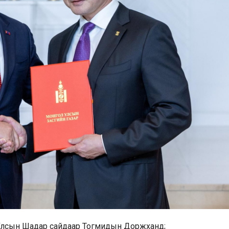
 Улсын Шадар сайдаар Тогмидын Доржханд;