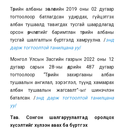
Төрийн албаны зөвлөлийн 2019 оны 02 дугаар
тогтоолоор батлагдсан удирдах, гүйцэтгэх
албан тушаалд тавигдах тусгай шаардлагад
орсон өөрчлөлтийг баримтлан төрийн албаны
тусгай шалгалтын бүртгэлд хамруулна. /
энд
дарж тогтоолтой танилцана уу
/
Монгол Улсын Засгийн газрын 2022 оны 12
дугаар сарын 28-ны өдрийн 487 дугаар
тогтоолоор “Төрийн захиргааны албан
тушаалын ангилал, зэрэглэл, түүнд хамаарах
албан тушаалын жагсаалт”-ыг шинэчлэн
баталсан. /
энд дарж тогтоолтой танилцана
уу
/
Тав. Сонгон шалгаруулалтад оролцох
хүсэлтийг хүлээн авах ба бүртгэх