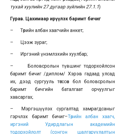
тухай хуулийн 27 дугаар зүйлийн 27.1.1
)
Гурав. Цахимаар ирүүлэх баримт бичиг
– Төрийн албан хаагчийн анкет;
– Цээж зураг;
– Иргэний үнэмлэхийн хуулбар;
– Боловсролын түвшинг тодорхойлсон
баримт бичиг /диплом/ Хэрэв гадаад улсад
их, дээд сургууль төгссөн бол боловсролын
баримт бичгийн баталгаат орчуулгыг
хавсаргах;
– Мэргэшүүлэх сургалтад хамрагдсаныг
гэрчлэх баримт бичиг–
Төрийн албан хаагч,
иргэний Удирдлагын академийн
тодорхойлолт (сонгон шалгаруулалтын