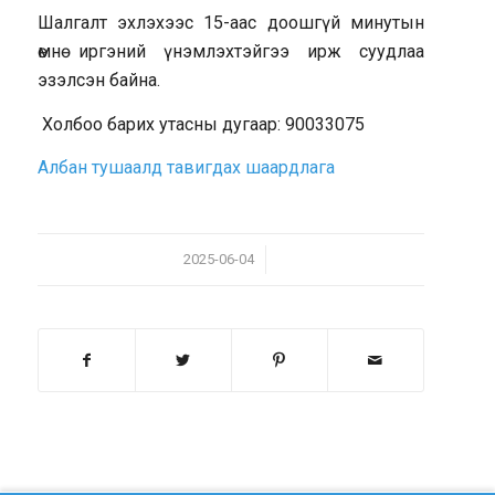
Шалгалт эхлэхээс 15-аас доошгүй минутын
өмнө иргэний үнэмлэхтэйгээ ирж суудлаа
эзэлсэн байна.
Холбоо барих утасны дугаар: 90033075
Албан тушаалд тавигдах шаардлага
/
2025-06-04