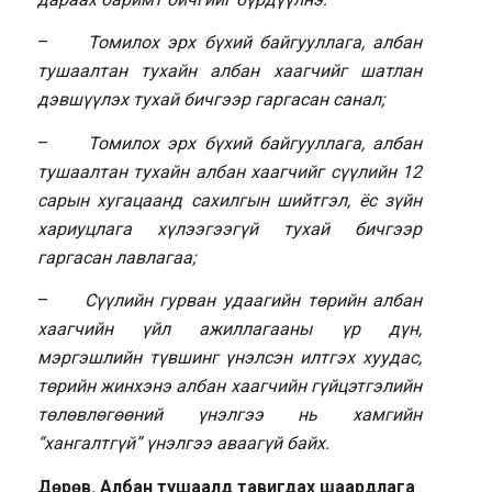
–
Томилох эрх бүхий байгууллага, албан
тушаалтан тухайн албан хаагчийг шатлан
дэвшүүлэх тухай бичгээр гаргасан санал;
–
Томилох эрх бүхий байгууллага, албан
тушаалтан тухайн албан хаагчийг сүүлийн 12
сарын хугацаанд сахилгын шийтгэл, ёс зүйн
хариуцлага хүлээгээгүй тухай бичгээр
гаргасан лавлагаа;
–
Сүүлийн гурван удаагийн төрийн албан
хаагчийн үйл ажиллагааны үр дүн,
мэргэшлийн түвшинг үнэлсэн илтгэх хуудас,
төрийн жинхэнэ албан хаагчийн гүйцэтгэлийн
төлөвлөгөөний үнэлгээ нь хамгийн
“хангалтгүй” үнэлгээ аваагүй байх.
Дөрөв. Албан тушаалд тавигдах шаардлага