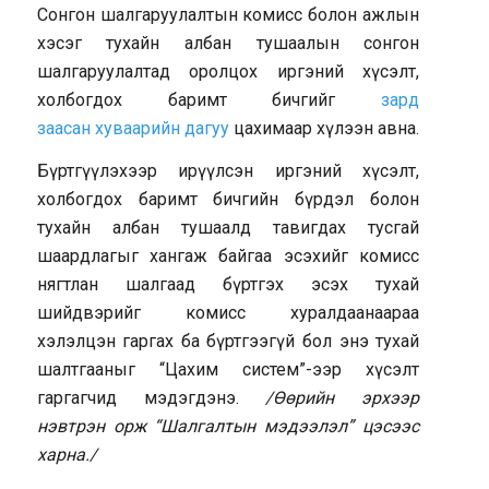
Сонгон шалгаруулалтын комисс болон ажлын
хэсэг тухайн албан тушаалын сонгон
шалгаруулалтад оролцох иргэний хүсэлт,
холбогдох баримт бичгийг
зард
заасан хуваарийн дагуу
цахимаар хүлээн авна.
Бүртгүүлэхээр ирүүлсэн иргэний хүсэлт,
холбогдох баримт бичгийн бүрдэл болон
тухайн албан тушаалд тавигдах тусгай
шаардлагыг хангаж байгаа эсэхийг комисс
нягтлан шалгаад бүртгэх эсэх тухай
шийдвэрийг комисс хуралдаанаараа
хэлэлцэн гаргах ба бүртгээгүй бол энэ тухай
шалтгааныг “Цахим систем”-ээр хүсэлт
гаргагчид мэдэгдэнэ.
/Өөрийн эрхээр
нэвтрэн орж “Шалгалтын мэдээлэл” цэсээс
харна./