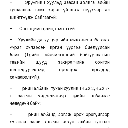
– Эрүүгийн хуульд заасан авлига, албан
тушаалын гэмт хэрэг үйлдэж шүүхээр ял
шийтгүүлж байгаагүй;
– Сэтгэцийн өвчин, эмгэггүй;
– Хуулийн дагуу цэргийн жинхэнэ алба хаах
үүрэг хүлээсэн иргэн үүргээ биелүүлсэн
байх (Төрийн үйлчилгээний байгууллагын
төсвийн шууд захирагчийн сонгон
шалгаруулалтад оролцох иргэдэд
хамааралгүй.);
– Төрийн албаны тухай хуулийн 46.2.2, 46.2.3-
т заасан үндэслэлээр төрийн албанаас
чөлөөлөгдөөгүй байх;
– Төрийн албанд эргэж орох эрхгүйгээр
хугацаа зааж халсан эсхүл албан тушаал