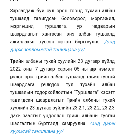
Зарлагдаж буй сул орон тоонд тухайн албан
тушаалд тавигдсан боловсрол, мэргэжил,
мэргэшил, туршлага, ур чадварын
шаардлагыг хангасан, энэ албан тушаалд
ажиллахыг хүссэн иргэн бүртгүүлнэ.
/энд
дарж зөвлөмжтэй танилцана уу/
Төрийн албаны тухай хуулийн 23 дугаар зүйлд
2022 оны 7 дугаар сарын 05-ны өдөр нэмэлт
өөрчлөлт орж төрийн албан тушаалд тавих тусгай
шаардлага өөрчлөгдсөн тул тухайн албан
тушаалын тодорхойлолтын “Туршлага” хэсэгт
тавигдсан шаардлагыг Төрийн албаны тухай
хуулийн 23 дугаар зүйлийн 23.2.1, 23.2.2, 23.2.3
дахь заалтыг үндэслэн төрийн албаны тусгай
шалгалтын бүртгэлд хамруулна.
/энд дарж
хуультай танилцана уу/