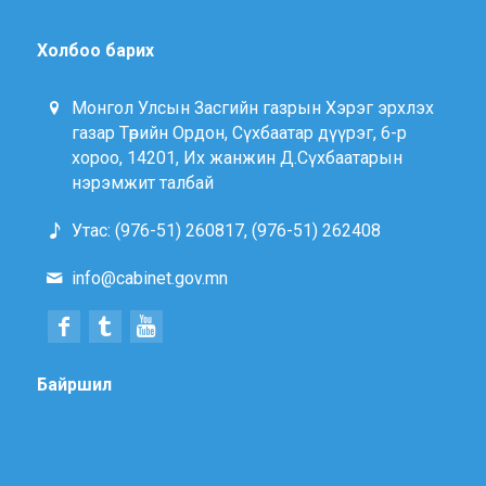
Холбоо барих
Монгол Улсын Засгийн газрын Хэрэг эрхлэх
газар Төрийн Ордон, Сүхбаатар дүүрэг, 6-р
хороо, 14201, Их жанжин Д.Сүхбаатарын
нэрэмжит талбай
Утас: (976-51) 260817, (976-51) 262408
info@cabinet.gov.mn
Байршил