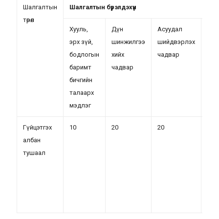
Шалгалтын
Шалгалтын бүрэлдэхүүн
төрөл
Хууль,
Дүн
Асуудал
Мон
эрх зүй,
шинжилгээ
шийдвэрлэх
хэл
бодлогын
хийх
чадвар
яри
баримт
чадвар
бол
бичгийн
бич
талаарх
чад
мэдлэг
Гүйцэтгэх
10
20
20
20
албан
тушаал