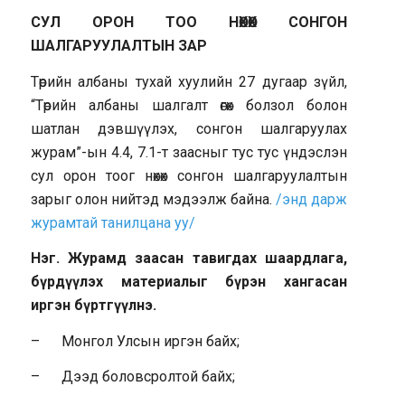
СУЛ ОРОН ТОО НӨХӨХ СОНГОН
ШАЛГАРУУЛАЛТЫН ЗАР
Төрийн албаны тухай хуулийн 27 дугаар зүйл,
“Төрийн албаны шалгалт өгөх болзол болон
шатлан дэвшүүлэх, сонгон шалгаруулах
журам”-ын 4.4, 7.1-т заасныг тус тус үндэслэн
сул орон тоог нөхөх сонгон шалгаруулалтын
зарыг олон нийтэд мэдээлж байна.
/энд дарж
журамтай танилцана уу/
Нэг. Журамд заасан тавигдах шаардлага,
бүрдүүлэх материалыг бүрэн хангасан
иргэн бүртгүүлнэ.
– Монгол Улсын иргэн байх;
– Дээд боловсролтой байх;