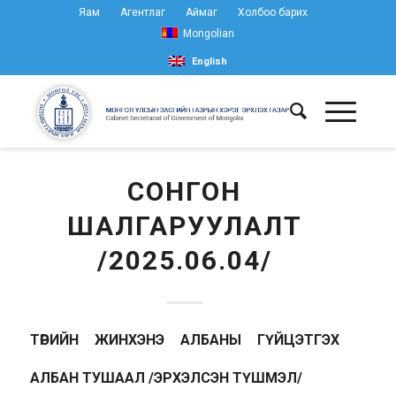
Яам
Агентлаг
Аймаг
Холбоо барих
Mongolian
English
СОНГОН
ШАЛГАРУУЛАЛТ
/2025.06.04/
ТӨРИЙН ЖИНХЭНЭ АЛБАНЫ ГҮЙЦЭТГЭХ
АЛБАН ТУШААЛ /ЭРХЭЛСЭН ТҮШМЭЛ/