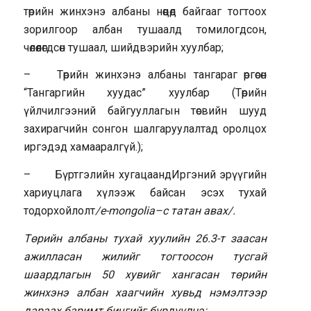
төрийн жинхэнэ албаны нөөцөд байгааг тогтоох
зорилгоор албан тушаалд томилогдсон,
чөлөөлөгдсөн тушаал, шийдвэрийн хуулбар;
– Төрийн жинхэнэ албаны тангараг өргөсөн
“Тангаргийн хуудас” хуулбар (Төрийн
үйлчилгээний байгууллагын төсвийн шууд
захирагчийн сонгон шалгаруулалтад оролцох
иргэдэд хамааралгүй.);
– Бүртгэлийн хугацаандИргэний эрүүгийн
хариуцлага хүлээж байсан эсэх тухай
тодорхойлолт
/e-mongolia–с татан авах/.
Төрийн албаны тухай хуулийн 26.3-т заасан
ажилласан жилийг тогтоосон тусгай
шаардлагын 50 хувийг хангасан төрийн
жинхэнэ албан хаагчийн хувьд нэмэлтээр
дараах баримт бичгийг бүрдүүлнэ: