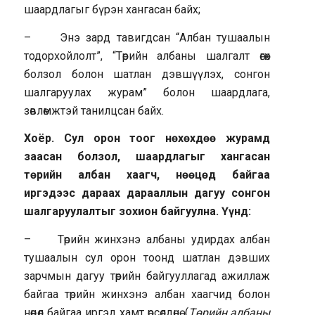
шаардлагыг бүрэн хангасан байх;
– Энэ зард тавигдсан “Албан тушаалын
тодорхойлолт”, “Төрийн албаны шалгалт өгөх
болзол болон шатлан дэвшүүлэх, сонгон
шалгаруулах журам” болон шаардлага,
зөвлөмжтэй танилцсан байх.
Хоёр. Сул орон тоог нөхөхдөө журамд
заасан болзол, шаардлагыг хангасан
төрийн албан хаагч, нөөцөд байгаа
иргэдээс дараах дарааллын дагуу сонгон
шалгаруулалтыг зохион байгуулна. Үүнд:
– Төрийн жинхэнэ албаны удирдах албан
тушаалын сул орон тоонд шатлан дэвших
зарчмын дагуу төрийн байгууллагад ажиллаж
байгаа төрийн жинхэнэ албан хаагчид болон
нөөцөд байгаа иргэд хамт өрсөлдөнө. (
Төрийн албаны