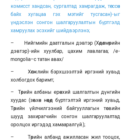
комисст хандсан, сургалтад хамрагдаж, төгссөн
байх хугацаа гэх мэтийг тусгасан)-ыг
үндэслэн сонгон шалгаруулалтын бүртгэлд
хамруулах эсэхийг шийдвэрлэнэ;
– Нийгмийн даатгалын дэвтэр (Хөдөлмөрийн
дэвтэр)-ийн хуулбар, цахим лавлагаа; /e-
mongolia–с татан авах/
– Хөгжлийн бэрхшээлтэй иргэний хувьд
холбогдох баримт;
– Төрийн албаны ерөнхий шалгалтын дүнгийн
хуудас (зөвхөн нөөцөд бүртгэлтэй иргэний хувьд,
Төрийн үйлчилгээний байгууллагын төсвийн
шууд захирагчийн сонгон шалгаруулалтад
оролцох иргэдэд хамааралгүй.);
– Төрийн албанд ажилласан жил тооцох,