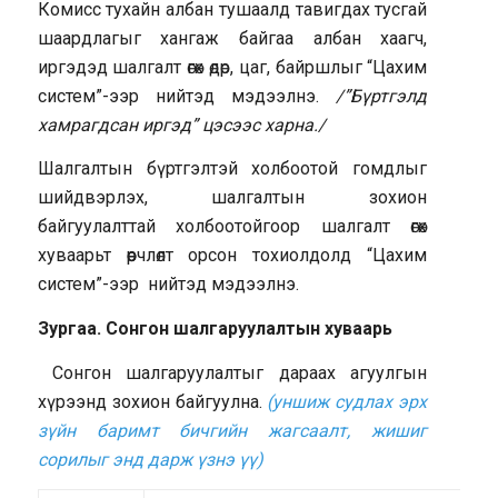
Комисс тухайн албан тушаалд тавигдах тусгай
шаардлагыг хангаж байгаа албан хаагч,
иргэдэд шалгалт өгөх өдөр, цаг, байршлыг “Цахим
систем”-ээр нийтэд мэдээлнэ.
/”Бүртгэлд
хамрагдсан иргэд” цэсээс харна./
Шалгалтын бүртгэлтэй холбоотой гомдлыг
шийдвэрлэх, шалгалтын зохион
байгуулалттай холбоотойгоор шалгалт өгөх
хуваарьт өөрчлөлт орсон тохиолдолд “Цахим
систем”-ээр нийтэд мэдээлнэ.
Зургаа. Сонгон шалгаруулалтын хуваарь
Сонгон шалгаруулалтыг дараах агуулгын
хүрээнд зохион байгуулна.
(уншиж судлах эрх
зүйн баримт бичгийн жагсаалт, жишиг
сорилыг энд дарж үзнэ үү)