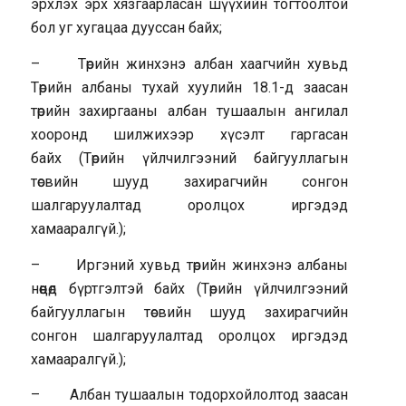
эрхлэх эрх хязгаарласан шүүхийн тогтоолтой
бол уг хугацаа дууссан байх;
– Төрийн жинхэнэ албан хаагчийн хувьд
Төрийн албаны тухай хуулийн 18.1-д заасан
төрийн захиргааны албан тушаалын ангилал
хооронд шилжихээр хүсэлт гаргасан
байх (Төрийн үйлчилгээний байгууллагын
төсвийн шууд захирагчийн сонгон
шалгаруулалтад оролцох иргэдэд
хамааралгүй.);
– Иргэний хувьд төрийн жинхэнэ албаны
нөөцөд бүртгэлтэй байх (Төрийн үйлчилгээний
байгууллагын төсвийн шууд захирагчийн
сонгон шалгаруулалтад оролцох иргэдэд
хамааралгүй.);
– Албан тушаалын тодорхойлолтод заасан