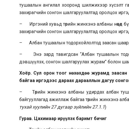
тушаалын ангилал хооронд шилжихээр хүсэлт гар
захирагчийн сонгон шалгаруулалтад оролцох иргэд
– Иргэний хувьд төрийн жинхэнэ албаны нөөцөд бү
захирагчийн сонгон шалгаруулалтад оролцох иргэд
– Албан тушаалын тодорхойлолтод заасан шаардл
– Энэ зард тавигдсан “Албан тушаалын тодорхо
дэвшүүлэх, сонгон шалгаруулах журам” болон шаар
Хоёр. Сул орон тоог нөхөхдөө журамд заасан 
байгаа иргэдээс дараах дарааллын дагуу сонго
– Төрийн жинхэнэ албаны удирдах албан туша
байгууллагад ажиллаж байгаа төрийн жинхэнэ албан ха
тухай хуулийн 27 дугаар зүйлийн 27.1.1
)
Гурав. Цахимаар ирүүлэх баримт бичиг