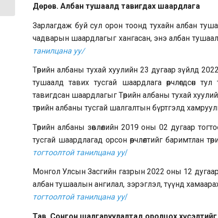
Дөрөв. Албан тушаалд тавигдах шаардлага
Зарлагдаж буй сул орон тоонд тухайн албан туш
чадварын шаардлагыг хангасан, энэ албан тушаал
танилцана уу/
Төрийн албаны тухай хуулийн 23 дугаар зүйлд 2022 
тушаалд тавих тусгай шаардлага өөрчлөгдсөн ту
тавигдсан шаардлагыг Төрийн албаны тухай хуулийн 
төрийн албаны тусгай шалгалтын бүртгэлд хамруул
Төрийн албаны зөвлөлийн 2019 оны 02 дугаар тогт
тусгай шаардлагад орсон өөрчлөлтийг баримтлан т
тогтоолтой танилцана уу
/
Монгол Улсын Засгийн газрын 2022 оны 12 дугаар 
албан тушаалын ангилал, зэрэглэл, түүнд хамаара
тогтоолтой танилцана уу
/
Тав. Сонгон шалгаруулалтад оролцох хүсэлтийг 