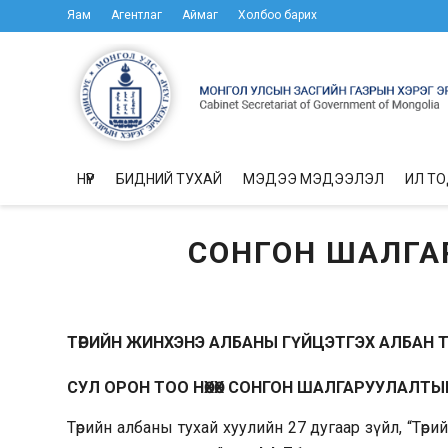
Яам
Агентлаг
Аймаг
Холбоо барих
НҮҮР
БИДНИЙ ТУХАЙ
МЭДЭЭ МЭДЭЭЛЭЛ
ИЛ Т
СОНГОН ШАЛГАР
ТӨРИЙН ЖИНХЭНЭ АЛБАНЫ ГҮЙЦЭТГЭХ АЛБАН 
СУЛ ОРОН ТОО НӨХӨХ СОНГОН ШАЛГАРУУЛАЛТЫ
Төрийн албаны тухай хуулийн 27 дугаар зүйл, “Төр