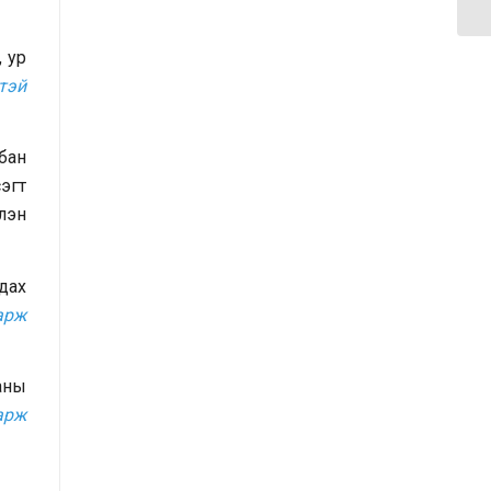
санал, хүсэлтийн өдөр тутмын мэдээ
/2025.09.15/
 ур
тэй
Засгийн газрын Иргэд, олон
нийттэй харилцах 11-11 төвд
иргэдээс ирүүлсэн өргөдөл, гомдол,
лбан
санал, хүсэлтийн 7 хоногийн
эгт
мэдээ /2025.09.03-09.09/
слэн
Засгийн газрын Иргэд, олон
гдах
нийттэй харилцах 11-11 төвд
арж
иргэдээс ирүүлсэн өргөдөл, гомдол,
санал, хүсэлтийн өдөр тутмын мэдээ
/2025.09.12/
ааны
арж
Засгийн газрын Иргэд, олон
нийттэй харилцах 11-11 төвд
иргэдээс ирүүлсэн өргөдөл, гомдол,