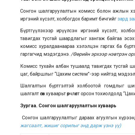
Сонгон шалгаруулалтын комисс болон ажлын хэ
иргэний хүсэлт, холбогдох баримт бичгийг
зард за
Бүртгүүлэхээр ирүүлсэн иргэний хүсэлт, холб
тавигдах тусгай шаардлагыг хангаж байгаа эсэх
комисс хуралдаанаараа хэлэлцэн гаргах ба бүрт
гаргагчид мэдэгдэнэ.
/Өөрийн эрхээр нэвтрэн ор
Комисс тухайн албан тушаалд тавигдах тусгай шаар
цаг, байршлыг “Цахим систем”-ээр нийтэд мэдээ
Шалгалтын бүртгэлтэй холбоотой гомдлыг ший
шалгалт өгөх хуваарьт өөрчлөлт орсон тохиолдолд “
Зургаа. Сонгон шалгаруулалтын хуваарь
Сонгон шалгаруулалтыг дараах агуулгын хүрээн
жагсаалт, жишиг сорилыг энд дарж үзнэ үү)