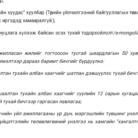
р;
ийн хуудас” хуулбар (Төрийн үйлчилгээний байгууллагын төс
 иргэдэд хамааралгүй.);
цлага хүлээж байсан эсэх тухай тодорхойлолт
/e-mongol
ажилласан жилийг тогтоосон тусгай шаардлагын 50 хув
эмэлтээр дараах баримт бичгийг бүрдүүлнэ:
алтан тухайн албан хаагчийг шатлан дэвшүүлэх тухай бичг
шаалтан тухайн албан хаагчийг сүүлийн 12 сарын хугаца
й тухай бичгээр гаргасан лавлагаа;
гчийн үйл ажиллагааны үр дүн, мэргэшлийн түвшинг үнэл
гүйцэтгэлийн төлөвлөгөөний үнэлгээ нь хамгийн “хангалтг