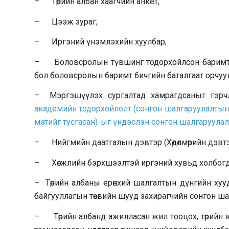
– Төрийн албан хаагчийн анкет;
– Цээж зураг;
– Иргэний үнэмлэхийн хуулбар;
– Боловсролын түвшинг тодорхойлсон баримт бич
бол боловсролын баримт бичгийн баталгаат орчуул
– Мэргэшүүлэх сургалтад хамрагдсаныг гэрч
академийн тодорхойлолт (сонгон шалгаруулалтын ко
мэтийг тусгасан)-ыг үндэслэн сонгон шалгаруула
– Нийгмийн даатгалын дэвтэр (Хөдөлмөрийн дэвтэр
– Хөгжлийн бэрхшээлтэй иргэний хувьд холбогд
– Төрийн албаны ерөнхий шалгалтын дүнгийн хуудас
байгууллагын төсвийн шууд захирагчийн сонгон ша
– Төрийн албанд ажилласан жил тооцох, төрийн жи