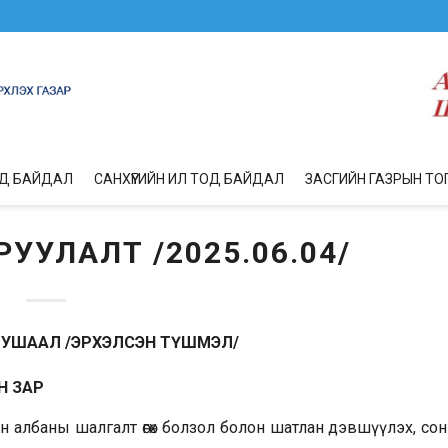
ОД БАЙДАЛ
САНХҮҮГИЙН ИЛ ТОД БАЙДАЛ
ЗАСГИЙН ГАЗРЫН ТО
УУЛАЛТ /2025.06.04/
ТУШААЛ /ЭРХЭЛСЭН ТҮШМЭЛ/
Н ЗАР
ийн албаны шалгалт өгөх болзол болон шатлан дэвшүүлэх, со