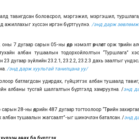
аалд тавигдсан боловсрол, мэргэжил, мэргэшил, туршлага,
д ажиллахыг хүссэн иргэн бүртгүүлнэ.
/энд дарж зөвлөмж
оны 7 дугаар сарын 05-ны өдөр нэмэлт өөрчлөлт орж төрийн а
л тухайн албан тушаалын тодорхойлолтын “Туршлага” хэс
23 дугаар зүйлийн 23.2.1, 23.2.2, 23.2.3 дахь заалтыг үндэ
на.
/энд дарж хуультай танилцана уу/
оолоор батлагдсан удирдах, гүйцэтгэх албан тушаалд тави
өрийн албаны тусгай шалгалтын бүртгэлд хамруулна. /
энд д
сарын 28-ны өдрийн 487 дугаар тогтоолоор “Төрийн захирг
х албан тушаалын жагсаалт”-ыг шинэчлэн баталсан. /
энд д
хүлээн авах ба бүртгэх