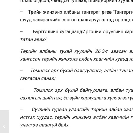
томилогдсон, чөлөөлөгдсөн тушаал, шийдвэрийн хуулба
– Төрийн жинхэнэ албаны тангараг өргөсөн “Тангарг
шууд захирагчийн сонгон шалгаруулалтад оролцох
– Бүртгэлийн хугацаандИргэний эрүүгийн хариу
татан авах/.
Төрийн албаны тухай хуулийн 26.3-т заасан 
хангасан төрийн жинхэнэ албан хаагчийн хувьд н
–
Томилох эрх бүхий байгууллага, албан туша
гаргасан санал;
–
Томилох эрх бүхий байгууллага, албан ту
сахилгын шийтгэл, ёс зүйн хариуцлага хүлээгээгү
–
Сүүлийн гурван удаагийн төрийн албан хаа
илтгэх хуудас, төрийн жинхэнэ албан хаагчийн 
үнэлгээ аваагүй байх.
Сонгон шалгаруулалт /2025.06.04/