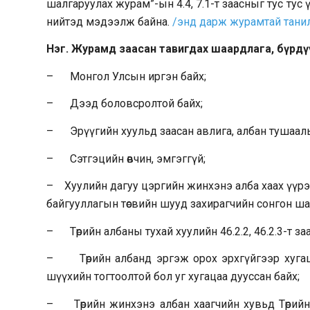
шалгаруулах журам”-ын 4.4, 7.1-т заасныг тус тус 
нийтэд мэдээлж байна.
/энд дарж журамтай танил
Нэг. Журамд заасан тавигдах шаардлага, бүрдү
– Монгол Улсын иргэн байх;
– Дээд боловсролтой байх;
– Эрүүгийн хуульд заасан авлига, албан тушаалы
– Сэтгэцийн өвчин, эмгэггүй;
– Хуулийн дагуу цэргийн жинхэнэ алба хаах үүрэг
байгууллагын төсвийн шууд захирагчийн сонгон ша
– Төрийн албаны тухай хуулийн 46.2.2, 46.2.3-т зааса
– Төрийн албанд эргэж орох эрхгүйгээр хугаца
шүүхийн тогтоолтой бол уг хугацаа дууссан байх;
– Төрийн жинхэнэ албан хаагчийн хувьд Төрийн 