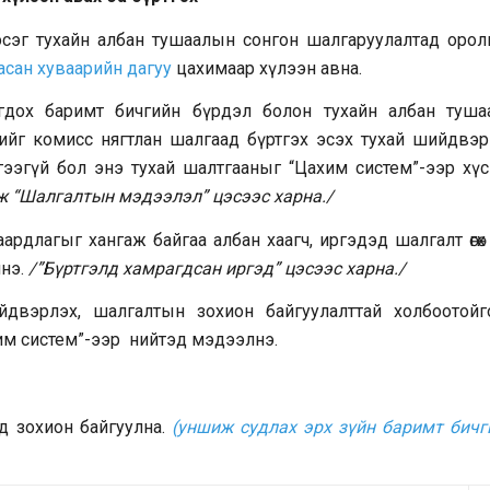
сэг тухайн албан тушаалын сонгон шалгаруулалтад орол
асан хуваарийн дагуу
цахимаар хүлээн авна.
огдох баримт бичгийн бүрдэл болон тухайн албан туша
ийг комисс нягтлан шалгаад бүртгэх эсэх тухай шийдвэр
гээгүй бол энэ тухай шалтгааныг “Цахим систем”-ээр хүс
ж “Шалгалтын мэдээлэл” цэсээс харна./
длагыг хангаж байгаа албан хаагч, иргэдэд шалгалт өгөх ө
лнэ.
/”Бүртгэлд хамрагдсан иргэд” цэсээс харна./
двэрлэх, шалгалтын зохион байгуулалттай холбоотойг
Цахим систем”-ээр нийтэд мэдээлнэ.
д зохион байгуулна.
(уншиж судлах эрх зүйн баримт бичг