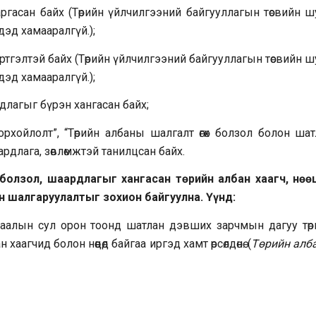
гасан байх (Төрийн үйлчилгээний байгууллагын төсвийн ш
эд хамааралгүй.);
ртгэлтэй байх (Төрийн үйлчилгээний байгууллагын төсвийн 
эд хамааралгүй.);
агыг бүрэн хангасан байх;
йлолт”, “Төрийн албаны шалгалт өгөх болзол болон шат
длага, зөвлөмжтэй танилцсан байх.
болзол, шаардлагыг хангасан төрийн албан хаагч, нөө
н шалгаруулалтыг зохион байгуулна. Үүнд:
алын сул орон тоонд шатлан дэвших зарчмын дагуу төр
агчид болон нөөцөд байгаа иргэд хамт өрсөлдөнө. (
Төрийн алб