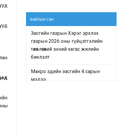
ууд
ФАЙЛЫН САН
шууд
Засгийн газрын Хэрэг эрхлэх
газрын 2026 оны гүйцэтгэлийн
төлөвлөгөөний эхний хагас жилийн
биелэлт
лан
Макро эдийн засгийн 4 сарын
цөд
мэдээ
“Монгол Улсын Засгийн газрын
ийн
2024-2028 оны үйл ажиллагааны
аны
хөтөлбөр”-ийн хэрэгжилтийн явц
болон “Монгол Улсын хөгжлийн
2025 оны төлөвлөгөө”-ний гүйцэтгэлд
хийсэн хяналт-шинжилгээ,