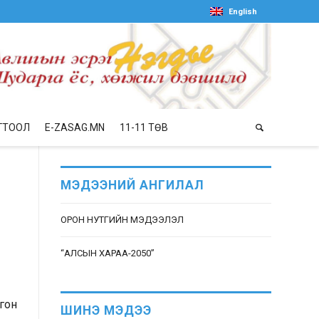
English
ГТООЛ
E-ZASAG.MN
11-11 ТӨВ
МЭДЭЭНИЙ АНГИЛАЛ
ОРОН НУТГИЙН МЭДЭЭЛЭЛ
“АЛСЫН ХАРАА-2050”
нгон
ШИНЭ МЭДЭЭ