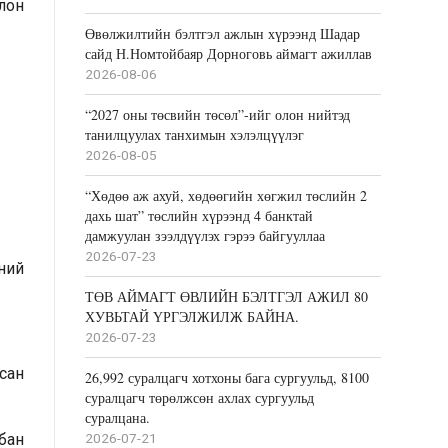
олон
Өвөлжилтийн бэлтгэл ажлын хүрээнд Шадар
сайд Н.Номтойбаяр Дорноговь аймагт ажиллав
2026-08-06
“2027 оны төсвийн төсөл”-ийг олон нийтэд
танилцуулах танхимын хэлэлцүүлэг
2026-08-05
“Хөдөө аж ахуй, хөдөөгийн хөгжил төслийн 2
дахь шат” төслийн хүрээнд 4 банктай
дамжуулан зээлдүүлэх гэрээ байгууллаа
2026-07-23
эний
ТӨВ АЙМАГТ ӨВЛИЙН БЭЛТГЭЛ АЖИЛ 80
ХУВЬТАЙ ҮРГЭЛЖИЛЖ БАЙНА.
2026-07-23
сан
26,992 суралцагч хотхоны бага сургуульд, 8100
суралцагч төрөлжсөн ахлах сургуульд
суралцана.
бан
2026-07-21