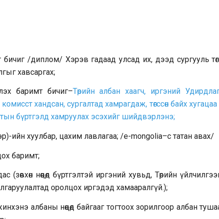
иг /диплом/ Хэрэв гадаад улсад их, дээд сургууль төгс
гыг хавсаргах;
лэх баримт бичиг–
Төрийн албан хаагч, иргэний Удирдла
мисст хандсан, сургалтад хамрагдаж, төгссөн байх хугацаа
лтын бүртгэлд хамруулах эсэхийг шийдвэрлэнэ;
)-ийн хуулбар, цахим лавлагаа; /e-mongolia–с татан авах/
ох баримт;
 (зөвхөн нөөцөд бүртгэлтэй иргэний хувьд, Төрийн үйлчилгэ
лгаруулалтад оролцох иргэдэд хамааралгүй.);
нхэнэ албаны нөөцөд байгааг тогтоох зорилгоор албан туш