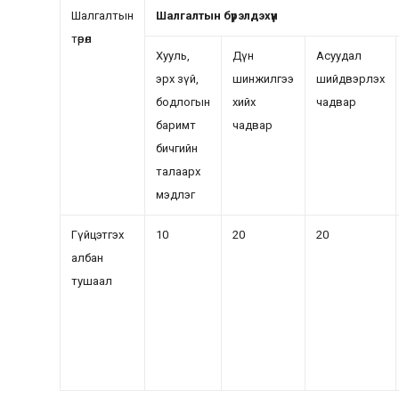
Шалгалтын
Шалгалтын бүрэлдэхүүн
төрөл
Хууль,
Дүн
Асуудал
эрх зүй,
шинжилгээ
шийдвэрлэх
бодлогын
хийх
чадвар
баримт
чадвар
бичгийн
талаарх
мэдлэг
Гүйцэтгэх
10
20
20
албан
тушаал