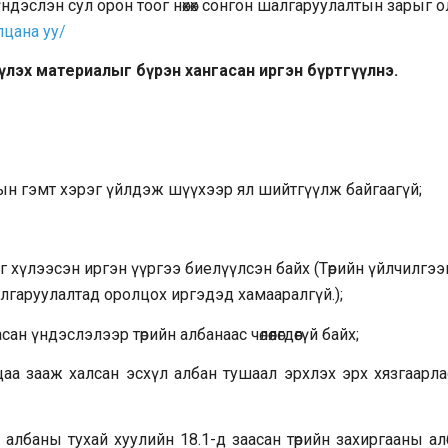
үндэслэн сул орон тоог нөхөх сонгон шалгаруулалтын зарыг 
цана уу/
үлэх материалыг бүрэн хангасан иргэн бүртгүүлнэ.
н гэмт хэрэг үйлдэж шүүхээр ял шийтгүүлж байгаагүй;
 хүлээсэн иргэн үүргээ биелүүлсэн байх (Төрийн үйлчилгэ
лгаруулалтад оролцох иргэдэд хамааралгүй.);
н үндэслэлээр төрийн албанаас чөлөөлөгдөөгүй байх;
а зааж халсан эсхүл албан тушаал эрхлэх эрх хязгаарла
албаны тухай хуулийн 18.1-д заасан төрийн захиргааны ал