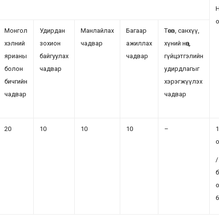
Монгол
Удирдан
Манлайлах
Багаар
Төсөв, санхүү,
хэлний
зохион
чадвар
ажиллах
хүний нөөц,
ярианы
байгуулах
чадвар
гүйцэтгэлийн
болон
чадвар
удирдлагыг
бичгийн
хэрэгжүүлэх
чадвар
чадвар
20
10
10
10
–
1
/
б
6