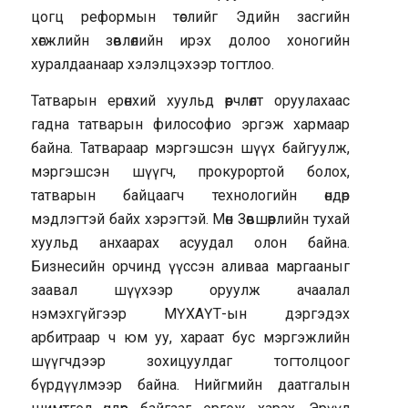
цогц реформын төслийг Эдийн засгийн
хөгжлийн зөвлөлийн ирэх долоо хоногийн
хуралдаанаар хэлэлцэхээр тогтлоо.
Татварын ерөнхий хуульд өөрчлөлт оруулахаас
гадна татварын философио эргэж хармаар
байна. Татвараар мэргэшсэн шүүх байгуулж,
мэргэшсэн шүүгч, прокурортой болох,
татварын байцаагч технологийн өндөр
мэдлэгтэй байх хэрэгтэй. Мөн Зөвшөөрлийн тухай
хуульд анхаарах асуудал олон байна.
Бизнесийн орчинд үүссэн аливаа маргааныг
заавал шүүхээр оруулж ачаалал
нэмэхгүйгээр МҮХАҮТ-ын дэргэдэх
арбитраар ч юм уу, хараат бус мэргэжлийн
шүүгчдээр зохицуулдаг тогтолцоог
бүрдүүлмээр байна. Нийгмийн даатгалын