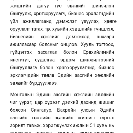
жишгийн дагуу тус зөвлөлийг шинэчлэн
байгуулж, хөрөнгө оруулагч, бизнес эрхлэгчдийн
үйл ажиллагаанд дэмжлэг үзүүлэх, хөрөнгө
оруулалт татах, төр, хувийн хэвшлийн түншлэл,
бизнесийн хөгжлийг дэмжихэд анхаарч
ажиллахаар болсныг онцлов. Хууль тогтоох,
гүйцэтгэх засаглал болон Ерөнхийлөгчийн
институт, судалгаа, эрдэм шинжилгээний
байгууллага болон хөрөнгө оруулагчид, бизнес
эрхлэгчдийн төлөөллөөс Эдийн засгийн хөгжлийн
зөвлөлийг бүрдүүлжээ.
Монголын Эдийн засгийн хөгжлийн зөвлөлийн
чиг үүрэг, цар хүрээг дэлхий дахинд жишиг
болсон Сингапур, Бахрейн улсын Эдийн
засгийн хөгжлийн зөвлөлийн жишигт хүргэх
зорилт тавьж, хэрэгжүүлэх ажлын 51 хувь нь