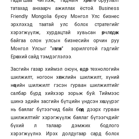
гадагшаа чиглэж, гаднын хөрөнгө оруулалт
татахад анхаарч ажиллах ёстой. Business
Friendly Mongolia буюу Монгол Улс бизнес
эрхлэхэд таатай улс болох стратегийг
хэрэгжүүлж, хурдацтай хувьсан өөрчлөгдөж
байгаа олон улсын бизнесийн орчин руу
Монгол Улсыг “хөтлөх” зорилготой гэдгийг
Ерөнхий сайд тэмдэглэлээ.
Засгийн газар хиймэл оюун, өндөр технологийн
шилжилт, ногоон хөгжлийн шилжилт, хүний
нөөцийн шилжилт гэсэн гурван шилжилтийг
салбар бүрд хийхээр зорьж буй. Тиймээс
шинэ эдийн засгийн бүтцийн үндсэн хөшүүрэг
нь баялаг бүтээгчид байх бөгөөд дээрх гурван
шилжилтийг хэрэгжүүлж баялаг бүтээгчдийг
бүхий л талаар дэмжих бодлого
хэрэгжүүлнэ. Ирэх долдугаар сард болох