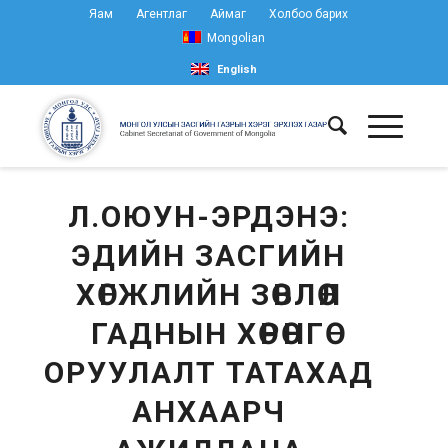
Яам
Агентлаг
Аймаг
Холбоо барих
Mongolian
English
Л.ОЮУН-ЭРДЭНЭ:
ЭДИЙН ЗАСГИЙН
ХӨГЖЛИЙН ЗӨВЛӨЛ
ГАДНЫН ХӨРӨНГӨ
ОРУУЛАЛТ ТАТАХАД
АНХААРЧ