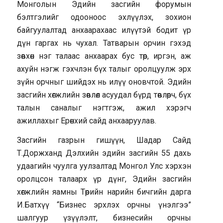
Монголын Эдийн засгийн форумын
бэлтгэлийг одооноос эхлүүлэх, зохион
байгуулалтад анхаарахаас илүүтэй бодит үр
дүн гаргах нь чухал. Татварын орчин гэхэд
зөвхөн нэг талаас анхаарах бус төр, иргэн, аж
ахуйн нэгж гэхчлэн бүх талыг оролцуулж эрх
зүйн орчныг шийдэх нь илүү оновчтой. Эдийн
засгийн хөгжлийн зөвлөл асуудал бүрд төвлөрч, бүх
талын саналыг нэгтгэж, ажил хэрэгч
ажиллахыг Ерөнхий сайд анхааруулав.
Засгийн газрын гишүүн, Шадар Сайд
Т.Доржханд Дэлхийн эдийн засгийн 55 дахь
удаагийн чуулга уулзалтад Монгол Улс хэрхэн
оролцсон талаарх үр дүнг, Эдийн засгийн
хөгжлийн яамны Төрийн нарийн бичгийн дарга
И.Батхүү “Бизнес эрхлэх орчны үнэлгээ”
шалгуур үзүүлэлт, бизнесийн орчны