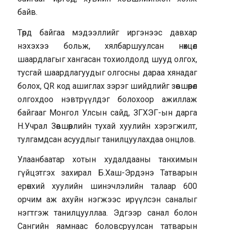
байв.
Төрд байгаа мэдээллийг иргэнээс давхар
нэхэхээ больж, хялбаршуулсан нөхцөл
шаардлагыг хангасан тохиолдолд шууд олгох,
тусгай шаардлагуудыг олгосны дараа хянадаг
болох, QR код ашиглах зэрэг шийдлийг зөвшөөрөл
олгохдоо нэвтрүүлдэг болохоор ажиллаж
байгааг Монгол Улсын сайд, ЗГХЭГ-ын дарга
Н.Учрал Зөвшөөрлийн тухай хуулийн хэрэгжилт,
тулгамдсан асуудлыг танилцуулахдаа онцлов.
Улаанбаатар хотын худалдааны танхимын
гүйцэтгэх захирал Б.Хаш-Эрдэнэ Татварын
ерөнхий хуулийн шинэчлэлийн талаар 600
орчим аж ахуйн нэгжээс ирүүлсэн саналыг
нэгтгэж танилцууллаа. Эдгээр санал болон
Сангийн яамнаас боловсруулсан татварын