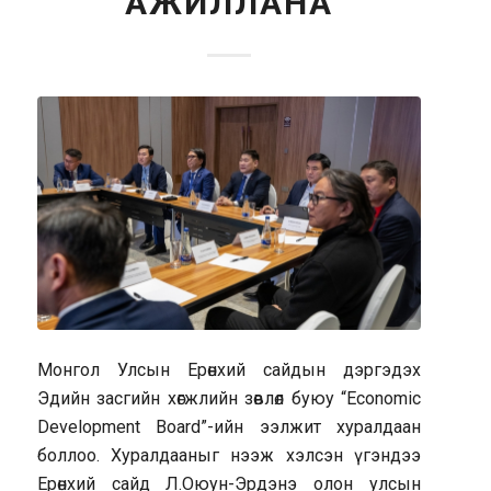
АЖИЛЛАНА
Монгол Улсын Ерөнхий сайдын дэргэдэх
Эдийн засгийн хөгжлийн зөвлөл буюу “Economic
Development Board”-ийн ээлжит хуралдаан
боллоо. Хуралдааныг нээж хэлсэн үгэндээ
Ерөнхий сайд Л.Оюун-Эрдэнэ олон улсын