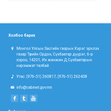
Холбоо барих
Монгол Улсын Засгийн газрын Хэрэг эрхлэх
газар Төрийн Ордон, Сүхбаатар дүүрэг, 6-р
хороо, 14201, Их жанжин Д.Сүхбаатарын
нэрэмжит талбай
Утас: (976-51) 260817, (976-51) 262408
info@cabinet.gov.mn