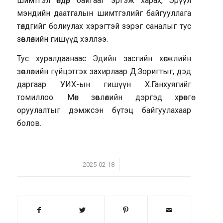
шимтгэл өндөр байгааг эргэж харах, Эрүүл
мэндийн даатгалын шимтгэлийг байгууллага
төлдгийг болиулах хэрэгтэй зэрэг саналыг тус
зөвлөлийн гишүүд хэллээ.
Тус хуралдаанаас Эдийн засгийн хөгжлийн
зөвлөлийн гүйцэтгэх захирлаар Д.Зоригтыг, дэд
даргаар УИХ-ын гишүүн Х.Ганхуягийг
томиллоо. Мөн зөвлөлийн дэргэд хөрөнгө
оруулалтыг дэмжсэн бүтэц байгуулахаар
болов.
/
2025-02-18