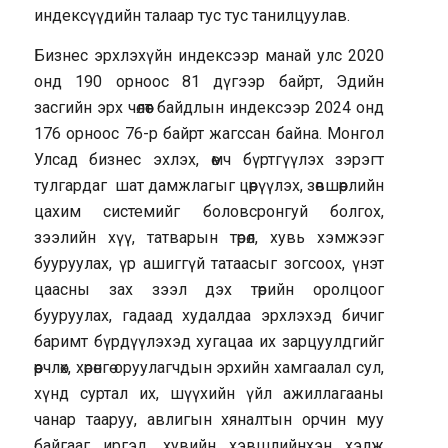
индексүүдийн талаар тус тус танилцуулав.
Бизнес эрхлэхүйн индексээр манай улс 2020
онд 190 орноос 81 дүгээр байрт, Эдийн
засгийн эрх чөлөөт байдлын индексээр 2024 онд
176 орноос 76-р байрт жагссан байна. Монгол
Улсад бизнес эхлэх, өмч бүртгүүлэх зэрэгт
тулгардаг шат дамжлагыг цөөрүүлэх, зөвшөөрлийн
цахим системийг боловсронгуй болгох,
зээлийн хүү, татварын төрөл, хувь хэмжээг
бууруулах, үр ашиггүй татаасыг зогсоох, үнэт
цаасны зах зээл дэх төрийн оролцоог
бууруулах, гадаад худалдаа эрхлэхэд бичиг
баримт бүрдүүлэхэд хугацаа их зарцуулдгийг
өөрчлөх, хөрөнгө оруулагчдын эрхийн хамгаалал сул,
хүнд суртал их, шүүхийн үйл ажиллагааны
чанар тааруу, авлигын хяналтын орчин муу
байгааг иргэд, хувийн хэвшлийнхэн хэлж