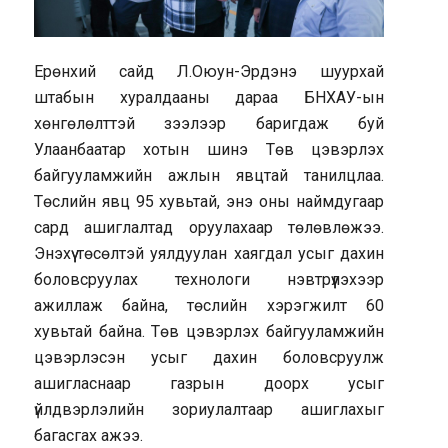
Ерөнхий сайд Л.Оюун-Эрдэнэ шуурхай
штабын хуралдааны дараа БНХАУ-ын
хөнгөлөлттэй зээлээр баригдаж буй
Улаанбаатар хотын шинэ Төв цэвэрлэх
байгууламжийн ажлын явцтай танилцлаа.
Төслийн явц 95 хувьтай, энэ оны наймдугаар
сард ашиглалтад оруулахаар төлөвлөжээ.
Энэхүү төсөлтэй уялдуулан хаягдал усыг дахин
боловсруулах технологи нэвтрүүлэхээр
ажиллаж байна, төслийн хэрэгжилт 60
хувьтай байна. Төв цэвэрлэх байгууламжийн
цэвэрлэсэн усыг дахин боловсруулж
ашигласнаар газрын доорх усыг
үйлдвэрлэлийн зориулалтаар ашиглахыг
багасгах ажээ.