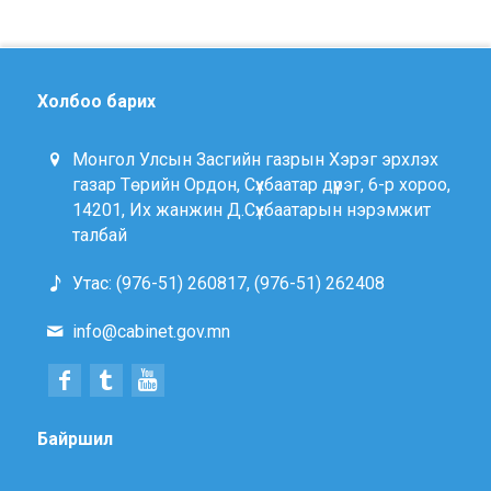
Холбоо барих
Монгол Улсын Засгийн газрын Хэрэг эрхлэх
газар Төрийн Ордон, Сүхбаатар дүүрэг, 6-р хороо,
14201, Их жанжин Д.Сүхбаатарын нэрэмжит
талбай
Утас: (976-51) 260817, (976-51) 262408
info@cabinet.gov.mn
Байршил