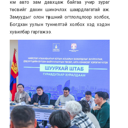
км авто зам давхцаж байгаа учир зураг
төсвийг дахин шинэчлэх шаардлагатай аж.
Замуудыг олон түвшний огтлолцлоор холбох,
Богдхан уулын туннелтэй холбох хэд хэдэн
хувилбар гаргажээ.