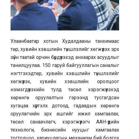
Улаанбаатар хотын Худалдааны танхимаас
төр, хувийн хэвшлийн түншлэлийг хөгжүүлэх эрх
зүйн таатай орчин бүрдүүлэхэд анхаарах асуудлыг
танилцуулав. 150 гаруй байгууллагын саналыг
нэгтгэхэдтөр, хувийн хэвшлийн түншлэлийг
хөгжүүлэх, хувийн хэвшлийн оролцоог
нэмэгдүүлэхийн тулд төсөл хэрэгжүүлэхэд
хөрөнгө оруулалтын гэрээнд тусгагдсан
хугацаа хүртэлх дотоод, гадаадын хөрөнгө
оруулагчийн эрх ашгийг ижил хамгаалах,
төсөл санаачлагч, хэрэгжүүлэгч ААН-үүдийн
технологи, бизнесийн нууцыг хамгаалах
тогтолцоо, хариуцлагын механизм бий болгох