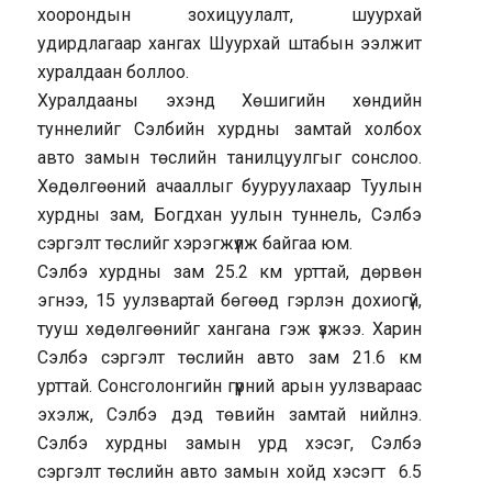
хоорондын зохицуулалт, шуурхай
удирдлагаар хангах Шуурхай штабын ээлжит
хуралдаан боллоо.
Хуралдааны эхэнд Хөшигийн хөндийн
туннелийг Сэлбийн хурдны замтай холбох
авто замын төслийн танилцуулгыг сонслоо.
Хөдөлгөөний ачааллыг бууруулахаар Туулын
хурдны зам, Богдхан уулын туннель, Сэлбэ
сэргэлт төслийг хэрэгжүүлж байгаа юм.
Сэлбэ хурдны зам 25.2 км урттай, дөрвөн
эгнээ, 15 уулзвартай бөгөөд гэрлэн дохиогүй,
тууш хөдөлгөөнийг хангана гэж үзжээ. Харин
Сэлбэ сэргэлт төслийн авто зам 21.6 км
урттай. Сонсголонгийн гүүрний арын уулзвараас
эхэлж, Сэлбэ дэд төвийн замтай нийлнэ.
Сэлбэ хурдны замын урд хэсэг, Сэлбэ
сэргэлт төслийн авто замын хойд хэсэгт 6.5