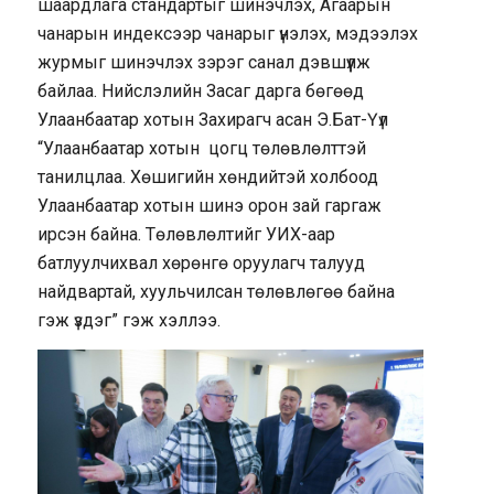
шаардлага стандартыг шинэчлэх, Агаарын
чанарын индексээр чанарыг үнэлэх, мэдээлэх
журмыг шинэчлэх зэрэг санал дэвшүүлж
байлаа. Нийслэлийн Засаг дарга бөгөөд
Улаанбаатар хотын Захирагч асан Э.Бат-Үүл
“Улаанбаатар хотын цогц төлөвлөлттэй
танилцлаа. Хөшигийн хөндийтэй холбоод
Улаанбаатар хотын шинэ орон зай гаргаж
ирсэн байна. Төлөвлөлтийг УИХ-аар
батлуулчихвал хөрөнгө оруулагч талууд
найдвартай, хуульчилсан төлөвлөгөө байна
гэж үздэг” гэж хэллээ.