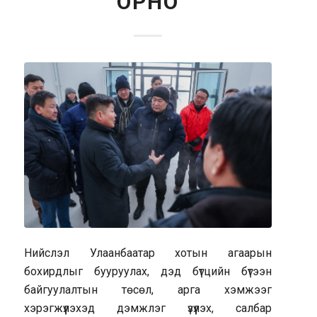
ОРНО
Нийслэл Улаанбаатар хотын агаарын
бохирдлыг бууруулах, дэд бүтцийн бүтээн
байгуулалтын төсөл, арга хэмжээг
хэрэгжүүлэхэд дэмжлэг үзүүлэх, салбар