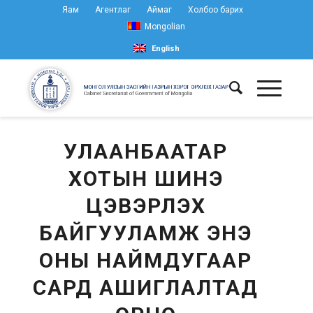
Яам
Агентлаг
Аймаг
Холбоо барих
Mongolian
English
УЛААНБААТАР
ХОТЫН ШИНЭ
ЦЭВЭРЛЭХ
БАЙГУУЛАМЖ ЭНЭ
ОНЫ НАЙМДУГААР
САРД АШИГЛАЛТАД