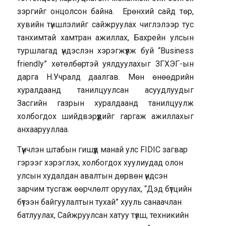
зэргийг онцолсон байна. Ерөнхий сайд төр,
хувийн түншлэлийг сайжруулах чиглэлээр тус
танхимтай хамтран ажиллах, Бахрейн улсын
туршлагад үндэслэн хэрэгжүүлж буй “Business
friendly” хөтөлбөртэй уялдуулахыг ЗГХЭГ-ын
дарга Н.Учралд даалгав. Мөн өнөөдрийн
хуралдаанд танилцуулсан асуудлуудыг
Засгийн газрын хуралдаанд танилцуулж
холбогдох шийдвэрүүдийг гаргаж ажиллахыг
анхаарууллаа.
Түүнчлэн штабын гишүүд манай улс FIDIC загвар
гэрээг хэрэглэх, холбогдох хуулиудад олон
улсын худалдан авалтын дөрвөн үндсэн
зарчим тусгаж өөрчлөлт оруулах, “Дэд бүтцийн
бүтээн байгуулалтын тухай” хууль санаачлан
батлуулах, Сайжруулсан хатуу түлш, техникийн