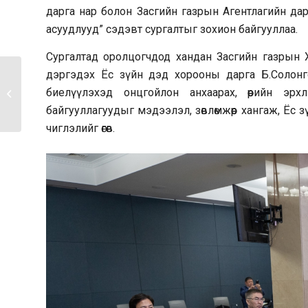
дарга нар болон Засгийн газрын Агентлагийн дар
асуудлууд” сэдэвт сургалтыг зохион байгууллаа.
Сургалтад оролцогчдод хандан Засгийн газрын Х
дэргэдэх Ёс зүйн дэд хорооны дарга Б.Солонго
Нийслэлд хэрэгжүүлэх
биелүүлэхэд онцгойлон анхаарах, өөрийн эр
төслүүдийг иргэдийн...
байгууллагуудыг мэдээлэл, зөвлөмжөөр хангаж, Ё
чиглэлийг өгөв.