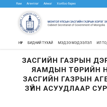
Яам
Агентлаг
Аймаг
Холбоо барих
НҮҮР
БИДНИЙ ТУХАЙ
МЭДЭЭ МЭДЭЭЛЭЛ
ИЛ Т
ЗАСГИЙН ГАЗРЫН ДЭР
ЯАМДЫН ТӨРИЙН Н
ЗАСГИЙН ГАЗРЫН АГ
ЗҮЙН АСУУДЛААР СУ