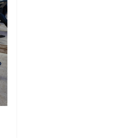
Засгийн газрын Хэрэг эрхлэх
газрын 2025 оны эхний хагас
жилийн гүйцэтгэлийн төлөвлөгөөний
биелэлт
Засгийн газрын Хэрэг эрхлэх
газрын 2025 оны гүйцэтгэлийн
төлөвлөгөө
Хууль тогтоомж, тогтоол
шийдвэрийн хэрэгжилтэд хийсэн
хяналт шинжилгээний тайлан
/2025 оны эхний хагас жилийн
байдлаар/
Засгийн газрын Иргэд, олон
нийттэй харилцах 11-11 төвд
иргэдээс ирүүлсэн өргөдөл, гомдол,