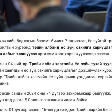
өгжлийн бодлогын баримт бичигт “Чадварлаг, ёс зүйтэй тө
 зорилтын хүрээнд
төрийн албанд ёс зүй, сахилга хариуцла
н албыг төлөвшүүлэх
арга хэмжээг хэрэгжүүлэхээр заасан.
ын 04-ний өдөр
Төрийн албан хаагчийн ёс зүйн тухай хуул
лбан хаагчдын ёс зүй, сахилга хариуцлагыг дээшлүүлэх хүр
Төрийн албан хаагчийн ёс зүйн зөрчлөөс урьдчилан сэргий
байна.
өнхий сайдын 2024 оны 74 дүгээр захирамжаар байгуулж, 
үн дэд дарга Б.Солонгоо ахлан ажиллаж байна.
оны 01 дүгээр сарын 16-ны өдөр яамдын Төрийн нарийн бич