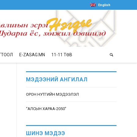
English
ГТООЛ
E-ZASAG.MN
11-11 ТӨВ
МЭДЭЭНИЙ АНГИЛАЛ
ОРОН НУТГИЙН МЭДЭЭЛЭЛ
“АЛСЫН ХАРАА-2050”
ШИНЭ МЭДЭЭ