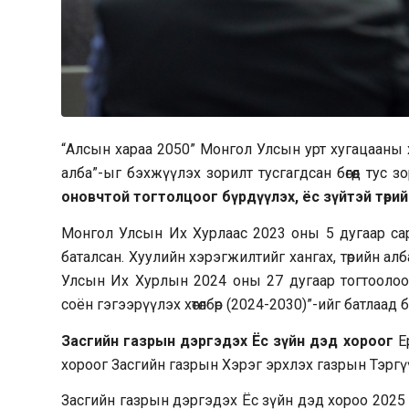
“Алсын хараа 2050” Монгол Улсын урт хугацааны х
алба”-ыг бэхжүүлэх зорилт тусгагдсан бөгөөд тус
оновчтой тогтолцоог бүрдүүлэх, ёс зүйтэй төрий
Монгол Улсын Их Хурлаас 2023 оны 5 дугаар сар
баталсан. Хуулийн хэрэгжилтийг хангах, төрийн а
Улсын Их Хурлын 2024 оны 27 дугаар тогтоолоор “
соён гэгээрүүлэх хөтөлбөр (2024-2030)”-ийг батлаад 
Засгийн газрын дэргэдэх Ёс зүйн дэд хороог
Ер
хороог Засгийн газрын Хэрэг эрхлэх газрын Тэргү
Засгийн газрын дэргэдэх Ёс зүйн дэд хороо 2025 