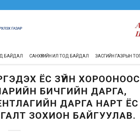
ОД БАЙДАЛ
САНХҮҮГИЙН ИЛ ТОД БАЙДАЛ
ЗАСГИЙН ГАЗРЫН ТО
ГЭДЭХ ЁС ЗҮЙН ХОРООНООС
АРИЙН БИЧГИЙН ДАРГА,
ЕНТЛАГИЙН ДАРГА НАРТ ЁС
РГАЛТ ЗОХИОН БАЙГУУЛАВ.