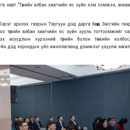
га нарт “Төрийн албан хаагчийн ёс зүйн хэм хэмжээ, анхаа
эрэг эрхлэх газрын Тэргүүн дэд дарга бөгөөд Засгийн газ
о төрийн албан хаагчийн ёс зүйн хууль тогтоомжийг са
хлэх асуудлын хүрээний төрийн болон төсвийн холбог
с зүйн дэд хороодын үйл ажиллагаанд дэмжлэг үзүүлж ажил