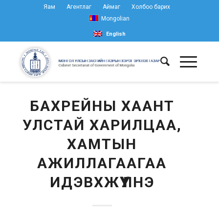
Яам
Агентлаг
Аймаг
Холбоо барих
Mongolian
English
БАХРЕЙНЫ ХААНТ
УЛСТАЙ ХАРИЛЦАА,
ХАМТЫН
АЖИЛЛАГААГАА
ИДЭВХЖҮҮЛНЭ