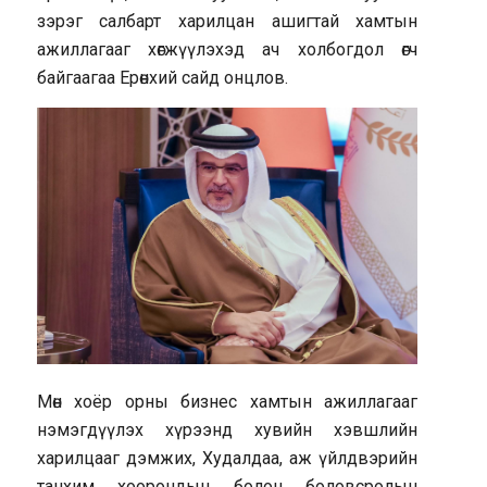
зэрэг салбарт харилцан ашигтай хамтын
ажиллагааг хөгжүүлэхэд ач холбогдол өгч
байгаагаа Ерөнхий сайд онцлов.
Мөн хоёр орны бизнес хамтын ажиллагааг
нэмэгдүүлэх хүрээнд хувийн хэвшлийн
харилцааг дэмжих, Худалдаа, аж үйлдвэрийн
танхим хоорондын болон боловсролын