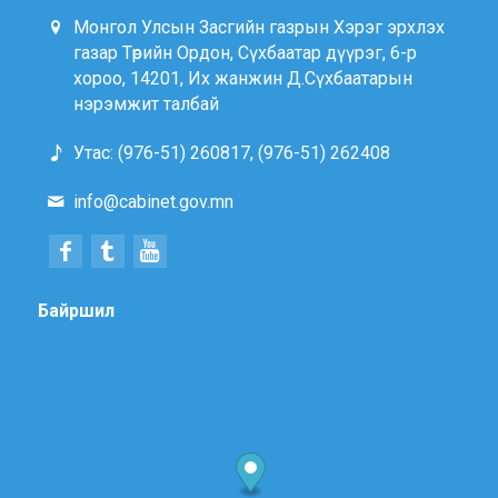
Монгол Улсын Засгийн газрын Хэрэг эрхлэх
газар Төрийн Ордон, Сүхбаатар дүүрэг, 6-р
хороо, 14201, Их жанжин Д.Сүхбаатарын
нэрэмжит талбай
Утас: (976-51) 260817, (976-51) 262408
info@cabinet.gov.mn
Байршил