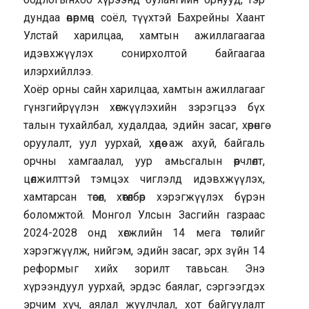
дундаа өвөрмөц соёл, түүхтэй Бахрейны Хаант
Улстай харилцаа, хамтын ажиллагаагаа
идэвхжүүлэх сонирхолтой байгаагаа
илэрхийллээ.
Хоёр орны сайн харилцаа, хамтын ажиллагааг
гүнзгийрүүлэн хөгжүүлэхийн зэрэгцээ бүх
талын тухайлбал, худалдаа, эдийн засаг, хөрөнгө
оруулалт, уул уурхай, хөдөө аж ахуй, байгаль
орчны хамгаалал, уур амьсгалын өөрчлөлт,
цөлжилттэй тэмцэх чиглэлд идэвхжүүлэх,
хамтарсан төсөл, хөтөлбөр хэрэгжүүлэх бүрэн
боломжтой. Монгол Улсын Засгийн газраас
2024-2028 онд хөгжлийн 14 мега төслийг
хэрэгжүүлж, нийгэм, эдийн засаг, эрх зүйн 14
реформыг хийх зорилт тавьсан. Энэ
хүрээндуул уурхай, эрдэс баялаг, сэргээгдэх
эрчим хүч, аялал жуулчлал, хот байгуулалт