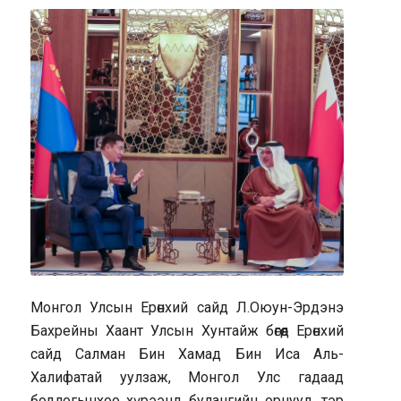
Монгол Улсын Ерөнхий сайд Л.Оюун-Эрдэнэ
Бахрейны Хаант Улсын Хунтайж бөгөөд Ерөнхий
сайд Салман Бин Хамад Бин Иса Аль-
Халифатай уулзаж, Монгол Улс гадаад
бодлогынхоо хүрээнд булангийн орнууд, тэр