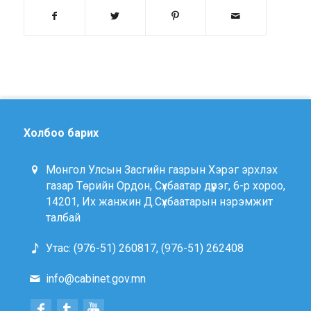
Холбоо барих
Монгол Улсын Засгийн газрын Хэрэг эрхлэх
газар Төрийн Ордон, Сүхбаатар дүүрэг, 6-р хороо,
14201, Их жанжин Д.Сүхбаатарын нэрэмжит
талбай
Утас: (976-51) 260817, (976-51) 262408
info@cabinet.gov.mn