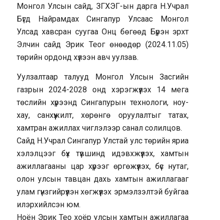
Монгол Улсын сайд, ЗГХЭГ-ын дарга Н.Учрал
Бүгд Найрамдах Сингапур Улсаас Монгол
Улсад хавсран суугаа Онц бөгөөд Бүрэн эрхт
Элчин сайд Эрик Теог өнөөдөр (2024.11.05)
төрийн ордонд хүлээн авч уулзав.
Уулзалтаар талууд Монгол Улсын Засгийн
газрын 2024-2028 онд хэрэгжүүлэх 14 мега
төслийн хүрээнд Сингапурын технологи, ноу-
хау, санхүүжилт, хөрөнгө оруулалтыг татах,
хамтран ажиллах чиглэлээр санал солилцов.
Сайд Н.Учрал Сингапур Улстай улс төрийн яриа
хэлэлцээг бүх түвшинд идэвхжүүлэх, хамтын
ажиллагааны цар хүрээг өргөжүүлэх, бүс нутаг,
олон улсын тавцан дахь хамтын ажиллагааг
улам гүнзгийрүүлэн хөгжүүлэх эрмэлзэлтэй буйгаа
илэрхийлсэн юм.
Ноён Эрик Тео хоёр улсын хамтын ажиллагаа