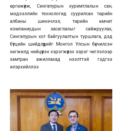
өргөжүүлж, Сингапурын хуримтлалын сан,
мэдээллийн технологид суурилсан төрийн
албаны шинэчлэл, төрийн өмчит
компаниудын засаглалыг сайжруулах,
Сингапурын хот байгуулалтын туршлага, дэд
бүтцийн шийдлүүдийг Монгол Улсын бүсчилсэн
хөгжилд нийцүүлэн хэрэгжүүлэх зэрэг чиглэлээр
хамтран ажиллахад нээлттэй гэдгээ
илэрхийллээ.