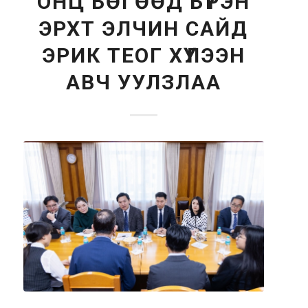
ОНЦ БӨГӨӨД БҮРЭН
ЭРХТ ЭЛЧИН САЙД
ЭРИК ТЕОГ ХҮЛЭЭН
АВЧ УУЛЗЛАА