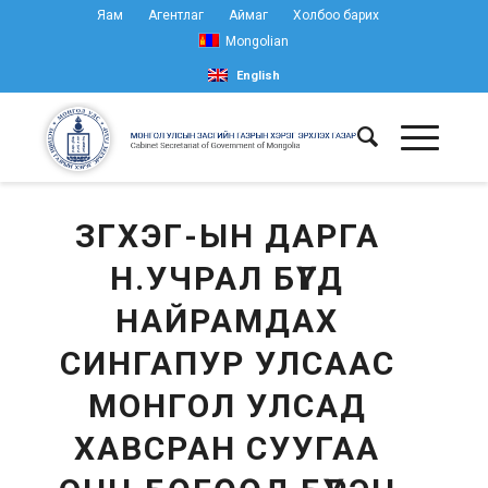
Яам
Агентлаг
Аймаг
Холбоо барих
Mongolian
English
ЗГХЭГ-ЫН ДАРГА
Н.УЧРАЛ БҮГД
НАЙРАМДАХ
СИНГАПУР УЛСААС
МОНГОЛ УЛСАД
ХАВСРАН СУУГАА