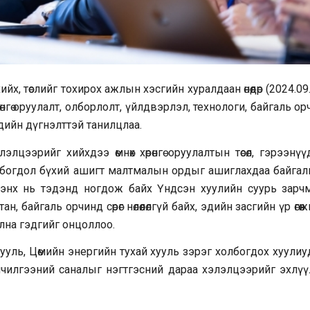
 төслийг тохирох ажлын хэсгийн хуралдаан өнөөдөр (2024.09
рөнгө оруулалт, олборлолт, үйлдвэрлэл, технологи, байгаль ор
дийн дүгнэлттэй танилцлаа.
цээрийг хийхдээ өмнөх хөрөнгө оруулалтын төсөл, гэрээнү
холбогдол бүхий ашигт малтмалын ордыг ашиглахдаа байгал
йлэнх нь тэдэнд ногдож байх Үндсэн хуулийн суурь зарч
 байгаль орчинд сөрөг нөлөөлөлгүй байх, эдийн засгийн үр өгөө
лна гэдгийг онцоллоо.
уль, Цөмийн энергийн тухай хууль зэрэг холбогдох хуулиу
йлчилгээний саналыг нэгтгэсний дараа хэлэлцээрийг эхлүү