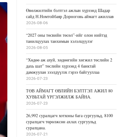
Өвөлжилтийн бэлтгэл ажлын хүрээнд Шадар
сайд Н.Номтойбаяр Дорноговь аймагт ажиллав
2026-08-06
“2027 оны төсвийн төсөл”-ийг олон нийтэд
танилцуулах танхимын хэлэлцүүлэг
2026-08-05
“Хөдөө аж ахуй, хөдөөгийн хөгжил төслийн 2
дахь шат” төслийн хүрээнд 4 банктай
дамжуулан зээлдүүлэх гэрээ байгууллаа
2026-07-23
ТӨВ АЙМАГТ ӨВЛИЙН БЭЛТГЭЛ АЖИЛ 80
ХУВЬТАЙ ҮРГЭЛЖИЛЖ БАЙНА.
2026-07-23
26,992 суралцагч хотхоны бага сургуульд, 8100
суралцагч төрөлжсөн ахлах сургуульд
суралцана.
2026-07-21