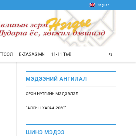
English
ГТООЛ
E-ZASAG.MN
11-11 ТӨВ
МЭДЭЭНИЙ АНГИЛАЛ
,
ОРОН НУТГИЙН МЭДЭЭЛЭЛ
“АЛСЫН ХАРАА-2050”
ШИНЭ МЭДЭЭ