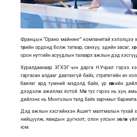
Францын “Орано майнинг” компанитай хэлэлцээ хийх,
төрийн ордонд болж татвар, санхүү, эдийн засаг, хө
орон нутгийн асуудлын талаарх ажлын дэд хэсгүү
Хуралдаанаар ЗГХЭГ-ын дарга Н.Учрал гэрээ хэлэл
гаргасан алдааг давтахгүй байх, стратегийн ач 
баялаг ард түмний мэдэлд байх, үр өгөөжийн ди
дээдэлж ажиллах ёстой. Мөн тус гэрээ нь хүн, амьтан,
дийлэнх нь Монголын талд байх зарчмыг баримта
Дэд ажлын хэсгийнхэн Ашигт малтмалын тухай ху
нийцүүлж, яамдын дүгнэлт, олон улсын зөвлөх ү
юм.