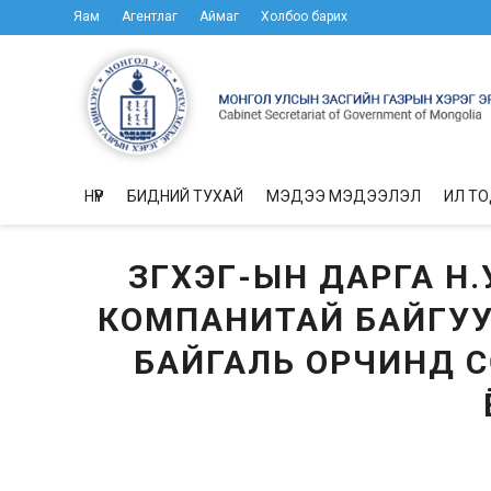
Яам
Агентлаг
Аймаг
Холбоо барих
НҮҮР
БИДНИЙ ТУХАЙ
МЭДЭЭ МЭДЭЭЛЭЛ
ИЛ Т
ЗГХЭГ-ЫН ДАРГА Н.
КОМПАНИТАЙ БАЙГУУЛ
БАЙГАЛЬ ОРЧИНД С