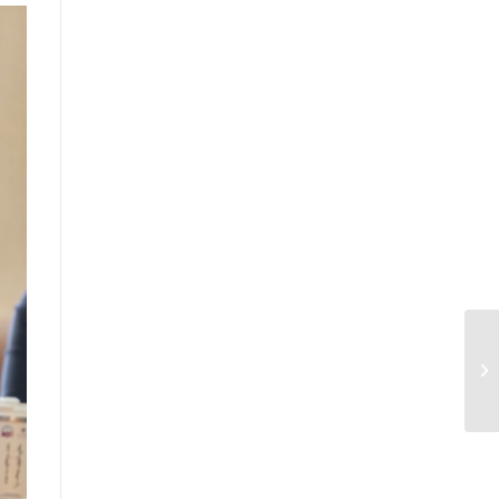
үнэлгээний тайлангийн талаар
Макро эдийн засгийн сарын
мэдээ
Төрийн албаны тухай хуулийн
хэрэгжилтийн үр дагаварт хийсэн
үнэлгээний тайлан
Засгийн газрын Хэрэг эрхлэх
газрын 2025 оны жилийн эцсийн
гүйцэтгэлийн төлөвлөгөөний биелэлт
Засгийн газрын Хэрэг эрхлэх
газрын 2025 оны гүйцэтгэлийн
төлөвлөгөөний биелэлтэд хяналт-
шинжилгээ хийсэн тайлан