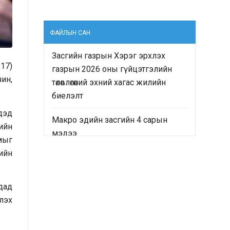
ФАЙЛЫН САН
Засгийн газрын Хэрэг эрхлэх
.17)
газрын 2026 оны гүйцэтгэлийн
чин,
төлөвлөгөөний эхний хагас жилийн
биелэлт
үдэд
Макро эдийн засгийн 4 сарын
ийн
мэдээ
мыг
жийн
“Монгол Улсын Засгийн газрын
2024-2028 оны үйл ажиллагааны
хөтөлбөр”-ийн хэрэгжилтийн явц
дад
болон “Монгол Улсын хөгжлийн
лэх
2025 оны төлөвлөгөө”-ний гүйцэтгэлд
хийсэн хяналт-шинжилгээ,