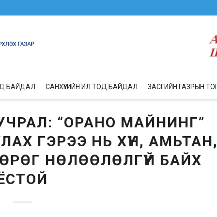
ОД БАЙДАЛ
САНХҮҮГИЙН ИЛ ТОД БАЙДАЛ
ЗАСГИЙН ГАЗРЫН ТО
УЧРАЛ: “ОРАНО МАЙНИНГ”
АХ ГЭРЭЭ НЬ ХҮН, АМЬТАН
ӨРӨГ НӨЛӨӨЛӨЛГҮЙ БАЙХ
ЁСТОЙ