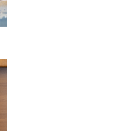
Засгийн газрын Хэрэг эрхлэх
газрын 2025 оны эхний хагас
жилийн гүйцэтгэлийн төлөвлөгөөний
биелэлт
Засгийн газрын Хэрэг эрхлэх
газрын 2025 оны гүйцэтгэлийн
төлөвлөгөө
Хууль тогтоомж, тогтоол
шийдвэрийн хэрэгжилтэд хийсэн
хяналт шинжилгээний тайлан
/2025 оны эхний хагас жилийн
байдлаар/
Засгийн газрын Иргэд, олон
нийттэй харилцах 11-11 төвд
иргэдээс ирүүлсэн өргөдөл, гомдол,