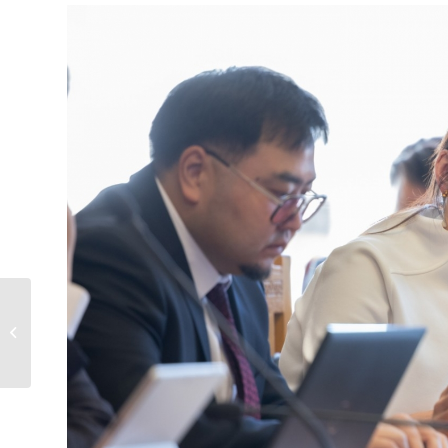
Дэд бүтэц, бүтээн байгуулалтын 14
мега төслийг...