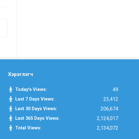
санал, хүсэлтийн өдөр тутмын мэдээ
/2025.09.03/
Засгийн газрын Иргэд, олон
нийттэй харилцах 11-11 төвд
иргэдээс ирүүлсэн өргөдөл, гомдол,
санал, хүсэлтийн өдөр тутмын мэдээ
/2025.09.01/
Хэрэглэгч
Засгийн газрын Иргэд, олон
нийттэй харилцах 11-11 төвд
Today's Views:
49
иргэдээс ирүүлсэн өргөдөл, гомдол,
Last 7 Days Views:
23,412
санал, хүсэлтийн өдөр тутмын мэдээ
/2025.08.21/
Last 30 Days Views:
206,674
Last 365 Days Views:
2,124,017
Засгийн газрын Иргэд, олон
Total Views:
2,134,072
нийттэй харилцах 11-11 төвд
иргэдээс ирүүлсэн өргөдөл, гомдол,