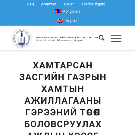
Яам
Агентлаг
Аймаг
Холбоо барих
Mongolian
English
ХАМТАРСАН
ЗАСГИЙН ГАЗРЫН
ХАМТЫН
АЖИЛЛАГААНЫ
ГЭРЭЭНИЙ ТӨСӨЛ
БОЛОВСРУУЛАХ