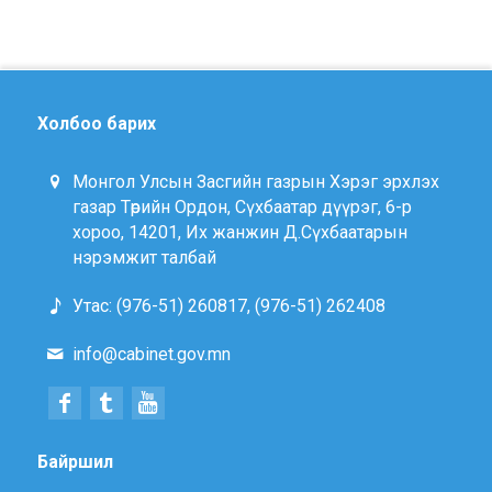
Холбоо барих
Монгол Улсын Засгийн газрын Хэрэг эрхлэх
газар Төрийн Ордон, Сүхбаатар дүүрэг, 6-р
хороо, 14201, Их жанжин Д.Сүхбаатарын
нэрэмжит талбай
Утас: (976-51) 260817, (976-51) 262408
info@cabinet.gov.mn
Байршил