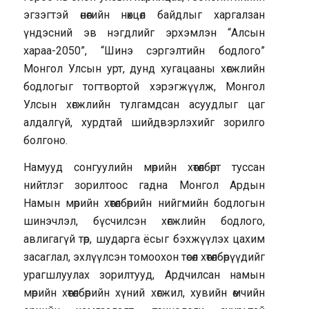
эгзэгтэй өнөөгийн нөхцөл байдлыг харгалзан
үндэсний эв нэгдлийг эрхэмлэн “Алсын
хараа-2050”, “Шинэ сэргэлтийн бодлого”
Монгол Улсын урт, дунд хугацааны хөгжлийн
бодлогыг тогтвортой хэрэгжүүлж, Монгол
Улсын хөгжлийн тулгамдсан асуудлыг цаг
алдалгүй, хурдтай шийдвэрлэхийг зорилго
болгоно.
Намууд сонгуулийн мөрийн хөтөлбөрт туссан
нийтлэг зорилтоос гадна Монгол Ардын
Намын мөрийн хөтөлбөрийн нийгмийн бодлогын
шинэчлэл, бүсчилсэн хөгжлийн бодлого,
авлигагүй төр, шударга ёсыг бэхжүүлэх цахим
засаглал, эхлүүлсэн томоохон төсөл хөтөлбөрүүдийг
урагшлуулах зорилтууд, Ардчилсан намын
мөрийн хөтөлбөрийн хүний хөгжил, хувийн өмчийн