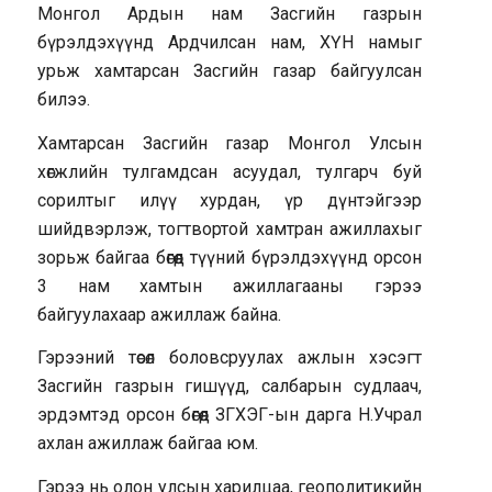
Монгол Ардын нам Засгийн газрын
бүрэлдэхүүнд Ардчилсан нам, ХҮН намыг
урьж хамтарсан Засгийн газар байгуулсан
билээ.
Хамтарсан Засгийн газар Монгол Улсын
хөгжлийн тулгамдсан асуудал, тулгарч буй
сорилтыг илүү хурдан, үр дүнтэйгээр
шийдвэрлэж, тогтвортой хамтран ажиллахыг
зорьж байгаа бөгөөд түүний бүрэлдэхүүнд орсон
3 нам хамтын ажиллагааны гэрээ
байгуулахаар ажиллаж байна.
Гэрээний төсөл боловсруулах ажлын хэсэгт
Засгийн газрын гишүүд, салбарын судлаач,
эрдэмтэд орсон бөгөөд ЗГХЭГ-ын дарга Н.Учрал
ахлан ажиллаж байгаа юм.
Гэрээ нь олон улсын харилцаа, геополитикийн