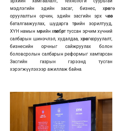
эрхийн хамгаалалт, технологи суурьтай
мэдлэгийн эдийн засаг, бизнес, хөрөнгө
оруулалтын орчин, эдийн засгийн эрх чөлөөг
баталгаажуулах, шударга төрийн зорилтууд,
ХҮН намын мөрийн хөтөлбөрт туссан эрчим хүчний
салбарын шинэчлэл, худалдаа, хөрөнгө оруулалт,
бизнесийн орчныг сайжруулах болон
боловсролын салбарын реформыг хамтарсан
Засгийн газрын гэрээнд тусган
хэрэгжүүлэхээр ажиллаж байна.