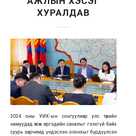
АЖЛЫН ХЭСЭГ
ХУРАЛДАВ
2024 оны УИХ-ын сонгуулиар улс төрийн
намуудад өгсөн иргэдийн саналыг гээхгүй байх
суурь зарчимд үндэслэн олонхыг бүрдүүлсэн