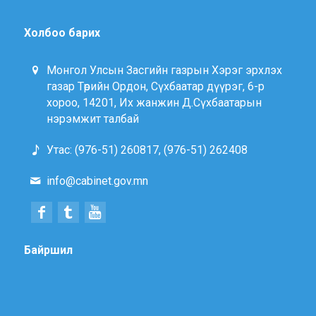
Холбоо барих
Монгол Улсын Засгийн газрын Хэрэг эрхлэх
газар Төрийн Ордон, Сүхбаатар дүүрэг, 6-р
хороо, 14201, Их жанжин Д.Сүхбаатарын
нэрэмжит талбай
Утас: (976-51) 260817, (976-51) 262408
info@cabinet.gov.mn
Байршил