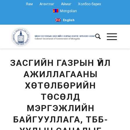
Яам
Агентлаг
Аймаг
Холбоо барих
Mongolian
English
ЗАСГИЙН ГАЗРЫН ҮЙЛ
АЖИЛЛАГААНЫ
ХӨТӨЛБӨРИЙН
ТӨСӨЛД
МЭРГЭЖЛИЙН
БАЙГУУЛЛАГА, ТББ-