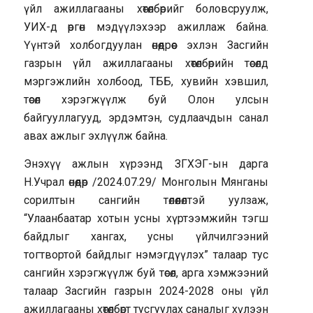
үйл ажиллагааны хөтөлбөрийг боловсруулж,
УИХ-д өргөн мэдүүлэхээр ажиллаж байна.
Үүнтэй холбогдуулан өнөөдрөөс эхлэн Засгийн
газрын үйл ажиллагааны хөтөлбөрийн төсөлд
мэргэжлийн холбоод, ТББ, хувийн хэвшил,
төсөл хэрэгжүүлж буй Олон улсын
байгууллагууд, эрдэмтэн, судлаачдын санал
авах ажлыг эхлүүлж байна.
Энэхүү ажлын хүрээнд ЗГХЭГ-ын дарга
Н.Учрал өнөөдөр /2024.07.29/ Монголын Мянганы
сорилтын сангийн төлөөлөлтэй уулзаж,
“Улаанбаатар хотын усны хүртээмжийн тэгш
байдлыг хангах, усны үйлчилгээний
тогтвортой байдлыг нэмэгдүүлэх” талаар тус
сангийн хэрэгжүүлж буй төсөл, арга хэмжээний
талаар Засгийн газрын 2024-2028 оны үйл
ажиллагааны хөтөлбөрт тусгуулах саналыг хүлээн