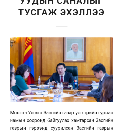
УУДЫН САНАЛЫГ
ТУСГАЖ ЭХЭЛЛЭЭ
Монгол Улсын Засгийн газар улс төрийн гурван
намын хооронд байгуулах хамтарсан Засгийн
газрын гэрээнд суурилсан Засгийн газрын