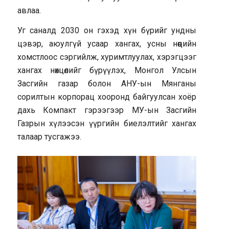
авлаа.
Уг саналд 2030 он гэхэд хүн бүрийг ундны
цэвэр, аюулгүй усаар хангах, усны нөөцийн
хомстлоос сэргийлж, хуримтлуулах, хэрэгцээг
хангах нөхцөлийг бүрүүлэх, Монгол Улсын
Засгийн газар болон АНУ-ын Мянганы
сорилтын корпорац хооронд байгуулсан хоёр
дахь Компакт гэрээгээр МУ-ын Засгийн
Газрын хүлээсэн үүргийн биелэлтийг хангах
талаар тусгажээ.