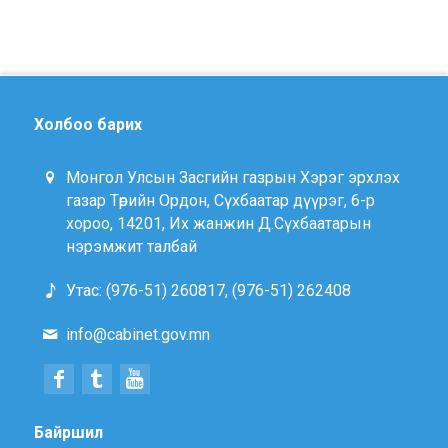
Холбоо барих
Монгол Улсын Засгийн газрын Хэрэг эрхлэх
газар Төрийн Ордон, Сүхбаатар дүүрэг, 6-р
хороо, 14201, Их жанжин Д.Сүхбаатарын
нэрэмжит талбай
Утас: (976-51) 260817, (976-51) 262408
info@cabinet.gov.mn
Байршил