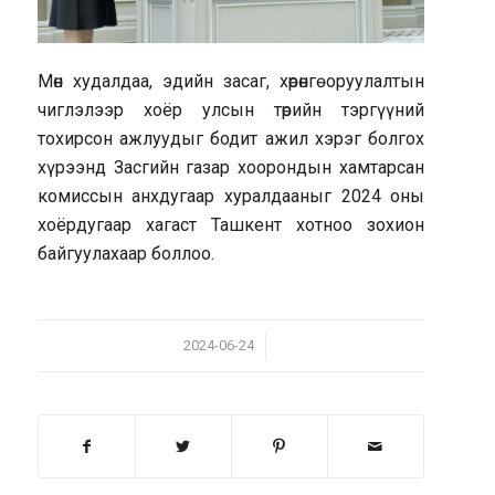
Мөн худалдаа, эдийн засаг, хөрөнгө оруулалтын
чиглэлээр хоёр улсын төрийн тэргүүний
тохирсон ажлуудыг бодит ажил хэрэг болгох
хүрээнд Засгийн газар хоорондын хамтарсан
комиссын анхдугаар хуралдааныг 2024 оны
хоёрдугаар хагаст Ташкент хотноо зохион
байгуулахаар боллоо.
/
2024-06-24