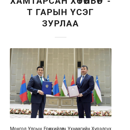
ХАМТАРСАН ХӨТӨЛБӨР”-
Т ГАРЫН ҮСЭГ
ЗУРЛАА
Монгол Улсын Ерөнхийлөгч Ухнаагийн Хүрэлсүх