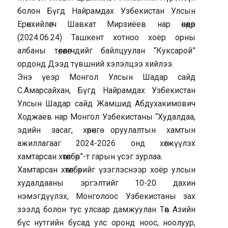
болон Бүгд Найрамдах Узбекистан Улсын
Ерөнхийлөгч Шавкат Мирзиёев нар өнөөдөр
(2024.06.24) Ташкент хотноо хоёр орны
албаны төлөөлөгчдийг байлцуулан “Куксарой”
ордонд Дээд түвшний хэлэлцээ хийлээ.
Энэ үеэр Монгол Улсын Шадар сайд
С.Амарсайхан, Бүгд Найрамдах Узбекистан
Улсын Шадар сайд Жамшид Абдухакимович
Ходжаев нар Монгол Узбекистаны “Худалдаа,
эдийн засаг, хөрөнгө оруулалтын хамтын
ажиллагааг 2024-2026 онд хөгжүүлэх
хамтарсан хөтөлбөр”-т гарын үсэг зурлаа.
Хамтарсан хөтөлбөрийг үзэглэснээр хоёр улсын
худалдааны эргэлтийг 10-20 дахин
нэмэгдүүлэх, Монголоос Узбекистаны зах
зээлд болон тус улсаар дамжуулан Төв Азийн
бүс нутгийн бусад улс оронд ноос, ноолуур,