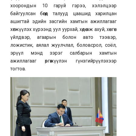
хоорондын 10 гаруй гэрээ, хэлэлцээр
байгуулсан бөгөөд талууд цаашид харилцан
ашигтай эдийн засгийн хамтын ажиллагааг
хөгжүүлэх хүрээнд уул уурхай, хөдөө аж ахуй, хөнгөн
үйлдвэр, агаарын болон авто тээвэр,
ложистик, аялал жуулчлал, боловсрол, соёл,
эрүүл мэнд зэрэг салбарын хамтын
ажиллагааг өргөжүүлэн гүнзгийрүүлэхээр
тогтов.