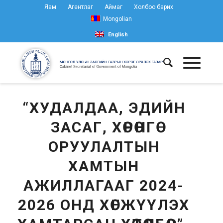
Яам
Агентлаг
Аймаг
Холбоо барих
Mongolian
English
“ХУДАЛДАА, ЭДИЙН
ЗАСАГ, ХӨРӨНГӨ
ОРУУЛАЛТЫН
ХАМТЫН
АЖИЛЛАГААГ 2024-
2026 ОНД ХӨГЖҮҮЛЭХ