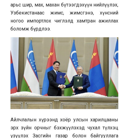
арьс шир, мах, махан бүтээгдэхүүн нийлүүлэх,
Узбекистанаас жимс, жимсгэнэ, хүнсний
ногоо импортлох чиглэлд хамтран ажиллах
боломж бүрдлээ.
Айлчлалын хүрээнд хоёр улсын харилцааны
эрх зүйн орчныг бэхжүүлэхэд чухал түлхэц
үзүүлэх Засгийн газар болон байгууллага