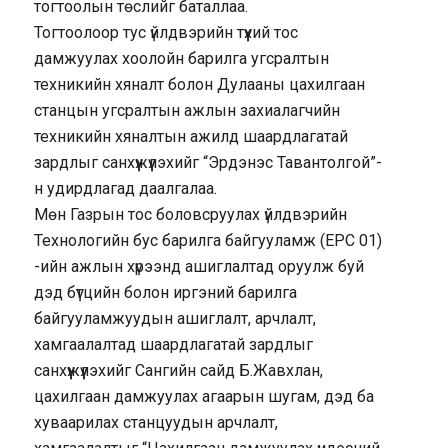
тогтоолын төслийг баталлаа.
Тогтоолоор тус үйлдвэрийн түүхий тос
дамжуулах хоолойн барилга угсралтын
техникийн хяналт болон Дулааны цахилгаан
станцын угсралтын ажлын захиалагчийн
техникийн хяналтын ажилд шаардлагатай
зардлыг санхүүжүүлэхийг “Эрдэнэс Тавантолгой”-
н удирдлагад даалгалаа.
Мөн Газрын тос боловсруулах үйлдвэрийн
Технологийн бус барилга байгууламж (EPC 01)
-ийн ажлын хүрээнд ашиглалтад оруулж буй
дэд бүтцийн болон иргэний барилга
байгууламжуудын ашиглалт, арчлалт,
хамгаалалтад шаардлагатай зардлыг
санхүүжүүлэхийг Сангийн сайд Б.Жавхлан,
цахилгаан дамжуулах агаарын шугам, дэд ба
хуваарилах станцуудын арчлалт,