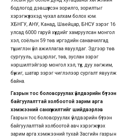
бодлогод дэвшүүлсэн зорилго, зорилтыг
хэрэгжүүлэхэд чухал алхам болох юм.
ХБНГУ, АНУ, Канад, Швейцар, БНСУ зэрэг 16
улсад 6000 гаруй хүүхдийг хамруулсан монгол
хэл, соёлын 59 төв иргэдийн санаачилгад
түшиглэн үйл ажиллагаа явуулдаг. Эдгээр төв
сургууль, цэцэрлэг, төв, зуслан зэрэг
нэршилтэйгээр монгол хэл, түүх, дуу хөгжим,
бүжиг, шатар зэрэг чиглэлээр сургалт явуулж
байна.
Газрын тос боловсруулах үйлдвэрийн бүтээн
байгуулалттай холбоотой зарим арга
хэмжээний санхүүжилтийг шийдвэрлэв
Газрын тос боловсруулах үйлдвэрийн бүтээн
байгуулалттай холбоотой авч хэрэгжүүлэх
зарим арга хэмжээний тухай Засгийн газрын