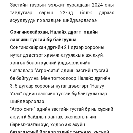
Засгийн газрын ээлжит хуралдаан 2024 оны
тавдугаар сарын 22-нд болж дараах
асуудлуудыг хэлэлцэн шийдвэрлэлээ.
Сонгинохайрхан, Налайх дүүрэгт эдийн
засгийн тусгай бүс байгуулна
Сонгинохайрхан дүүргийн 21 дүгээр хорооны
нутаг дэвсгэрт хүлэмж-агуулахын аж ахуй,
хөнгөн болон хүнсний үйлдвэрлэлийн
чиглэлээр “Агро-сити” эдийн засгийн тусгай
бүс байгуулна. Мөн тогтоолоор Налайх дүүргийн
3, 5 дугаар хорооны нутаг дэвсгэрт “Налуу-
Ухаа” эдийн засгийн тусгай бүс байгуулахаар
шийдвэрлэлээ.
“Агро-сити” эдийн засгийн тусгай бүс нь хүнсний
аюулгүй байдлыг хангах, экспортын чиг
баримжаатай хүнс, хөдөө аж ахуйн
бүтээгдэхүүний үйлдвэрлэлийг хөгжүүлэх, хүнсний