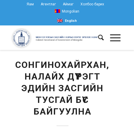
Яам
Агентлаг
Аймаг
Холбоо барих
Mongolian
English
СОНГИНОХАЙРХАН,
НАЛАЙХ ДҮҮРЭГТ
ЭДИЙН ЗАСГИЙН
ТУСГАЙ БҮС
БАЙГУУЛНА