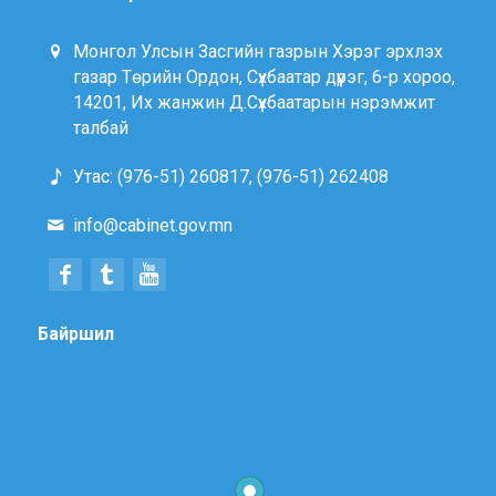
Монгол Улсын Засгийн газрын Хэрэг эрхлэх
газар Төрийн Ордон, Сүхбаатар дүүрэг, 6-р хороо,
14201, Их жанжин Д.Сүхбаатарын нэрэмжит
талбай
Утас: (976-51) 260817, (976-51) 262408
info@cabinet.gov.mn
Байршил