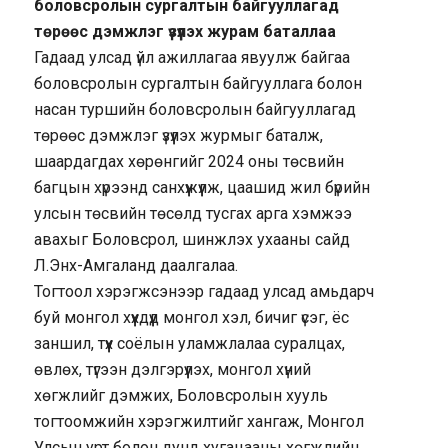
боловсролын сургалтын байгууллагад
төрөөс дэмжлэг үзүүлэх журам баталлаа
Гадаад улсад үйл ажиллагаа явуулж байгаа
боловсролын сургалтын байгууллага болон
насан туршийн боловсролын байгууллагад
төрөөс дэмжлэг үзүүлэх журмыг баталж,
шаардагдах хөрөнгийг 2024 оны төсвийн
багцын хүрээнд санхүүжүүлж, цаашид жил бүрийн
улсын төсвийн төсөлд тусгах арга хэмжээ
авахыг Боловсрол, шинжлэх ухааны сайд
Л.Энх-Амгаланд даалгалаа.
Тогтоол хэрэгжсэнээр гадаад улсад амьдарч
буй монгол хүүхдүүд монгол хэл, бичиг үсэг, ёс
заншил, түүх соёлын уламжлалаа суралцах,
өвлөх, түгээн дэлгэрүүлэх, монгол хүний
хөгжлийг дэмжих, Боловсролын хууль
тогтоомжийн хэрэгжилтийг хангаж, Монгол
Улсын урт болон дунд хугацааны хөгжлийн