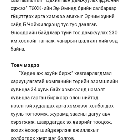
хамгаалалтыг “Цахилгаан дамжуулах үндэсний
сүлжээ” ТӨХК-ийн Зүүн-Өмнөд бүсийн салбараар
гүйцэтгүүлэх арга хэмжээ авахыг Эрчим хүчний
сайд Б.Чойжилсүрэнд тус тус даалгав.
Өнөөдрийн байдлаар түүхий тос дамжуулах 230
км хоолойг гагнаж, чанарын шалгалт хийгээд
байна.
Товч мэдээ
· “Хөдөө аж ахуйн бирж” хязгаарлагдмал
хариуцлагатай компанийн төрийн эзэмшлийн
хувьцаа 34 хувь байх хэмжээнд нэмэлт
хувьцаа гарган биржээр олон нийтэд
нээлттэй худалдах арга хэмжээг холбогдох
хууль тогтоомж, журамд заасны дагуу авч
хэрэгжүүлж, шаардагдах эх үүсвэрийг тооцож,
зохих ёсоор шийдвэрлэж ажиллахыг
холбогдох хүмүүст үүрэг болгов.