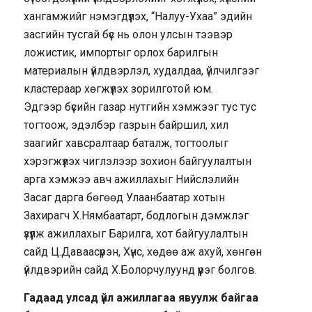
хангамжийг нэмэгдүүлэх, “Налуу-Ухаа” эдийн
засгийн тусгай бүс нь олон улсын тээвэр
ложистик, импортыг орлох барилгын
материалын үйлдвэрлэл, худалдаа, үйлчилгээг
кластераар хөгжүүлэх зорилготой юм.
Эдгээр бүсийн газар нутгийн хэмжээг тус тус
тогтоож, эдэлбэр газрын байршил, хил
заагийг хавсралтаар баталж, тогтоолыг
хэрэгжүүлэх чиглэлээр зохион байгуулалтын
арга хэмжээ авч ажиллахыг Нийслэлийн
Засаг дарга бөгөөд Улаанбаатар хотын
Захирагч Х.Нямбаатарт, бодлогын дэмжлэг
үзүүлж ажиллахыг Барилга, хот байгуулалтын
сайд Ц.Даваасүрэн, Хүнс, хөдөө аж ахуй, хөнгөн
үйлдвэрийн сайд Х.Болорчулуунд үүрэг болгов.
Гадаад улсад үйл ажиллагаа явуулж байгаа