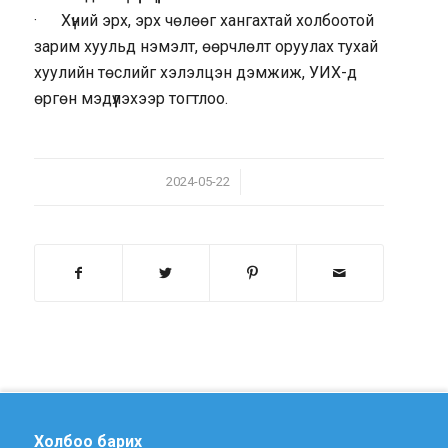
· Хүний эрх, эрх чөлөөг хангахтай холбоотой
зарим хуульд нэмэлт, өөрчлөлт оруулах тухай
хуулийн төслийг хэлэлцэн дэмжиж, УИХ-д
өргөн мэдүүлэхээр тогтлоо.
/
2024-05-22
Холбоо барих