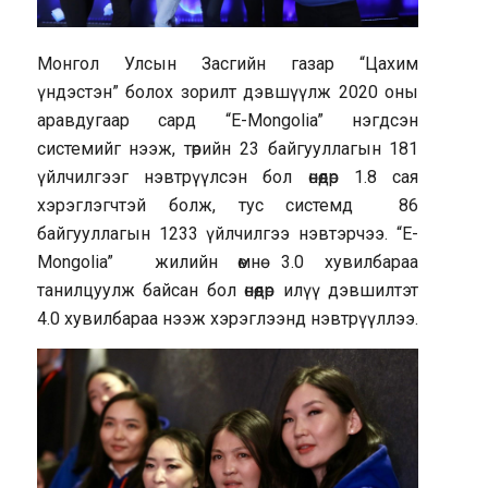
Монгол Улсын Засгийн газар “Цахим
үндэстэн” болох зорилт дэвшүүлж 2020 оны
аравдугаар сард “E-Mongolia” нэгдсэн
системийг нээж, төрийн 23 байгууллагын 181
үйлчилгээг нэвтрүүлсэн бол өнөөдөр 1.8 сая
хэрэглэгчтэй болж, тус системд 86
байгууллагын 1233 үйлчилгээ нэвтэрчээ. “E-
Mongolia” жилийн өмнө 3.0 хувилбараа
танилцуулж байсан бол өнөөдөр илүү дэвшилтэт
4.0 хувилбараа нээж хэрэглээнд нэвтрүүллээ.