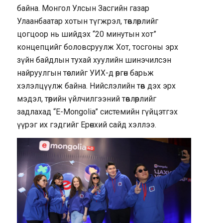
байна. Монгол Улсын Засгийн газар
Улаанбаатар хотын түгжрэл, төвлөрлийг
цогцоор нь шийдэх “20 минутын хот”
концепцийг боловсруулж Хот, тосгоны эрх
зүйн байдлын тухай хуулийн шинэчилсэн
найруулгын төслийг УИХ-д өргөн барьж
хэлэлцүүлж байна. Нийслэлийн төв дэх эрх
мэдэл, төрийн үйлчилгээний төвлөрлийг
задлахад “E-Mongolia” системийн гүйцэтгэх
үүрэг их гэдгийг Ерөнхий сайд хэллээ.