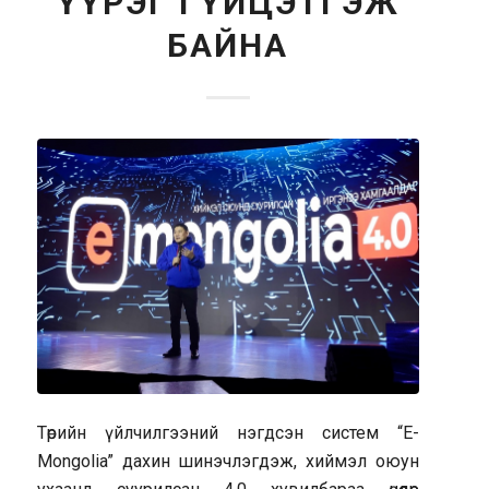
ҮҮРЭГ ГҮЙЦЭТГЭЖ
БАЙНА
Төрийн үйлчилгээний нэгдсэн систем “E-
Mongolia” дахин шинэчлэгдэж, хиймэл оюун