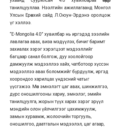
ухаанд суурилсан 4.0 хувилбараа өнөөдөр
танилцууллаа. Нээлтийн ажиллагаанд Монгол
Улсын Ерөнхий сайд Л.Оюун-Эрдэнэ оролцож
үг хэллээ.
“E-Mongolia 4.0” хувилбар нь иргэдэд зээлийн
лавлагаа авах, виза мэдүүлэх, бичиг баримт
захиалах зэрэг хэрэгцээт мэдээллийг
багцаар санал болгож, дуу хоолойгоор
дамжуулж мэдээллээ хайх, чатботоор хүссэн
мэдээллээ авах боломжийг бүрдүүлж, иргэд
хоорондоо харилцах үндэсний чатыг
үүсгэжээ. Мөн эмнэлэгт цаг авах, шинжилгээ,
дүрс оношилгооны хариу, эмнэлэг, эмийн
танилцуулга, жорын түүх харах зэрэг эрүүл
мэндийн олон үйлчилгээг цахимжуулж,
замын хураамж, жолоочийн торгууль,
оношилгоо, даатгалын мэдээлэл, цаг агаар,