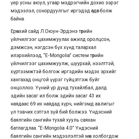
үер усны аюул, угаар мэдрэгчийн дохио зэрэг
мэдээлэл, сонордуулгыг иргэдэд өгдөг болж
байна.
Ерөнхий сайд Л.Оюун-Эрдэнэ төрийн
үйлчилгээг цахимжуулах ажилд оролцсон,
дэмжсэн, нэгдсэн бүх хүнд талархал
илэрхийлээд, “E-Mongolia” систем төрийн
үйлчилгээг цахимжуулж, шуурхай, нээлттэй,
хүртээмжтэй болгож иргэдийн мэдэх эрхийг
хангахад онцгой үүрэг гүйцэтгэж буйг
онцоллоо. Үүний үр дүнд тухайлбал, далд
эдийн засаг ил болж эдийн засаг 43 их
наядаас 69 их наядад хүрч, нийгэмд авлигыг
үл тэвчих сэтгэл зүй бий болжээ. Үндэсний
баялгийн сангийн тухай хууль саяхан
батлагдлаа. “E-Mongolia 4.0” Үндэсний
баялгийн сангийн мэдээлэлтэй мөн холбогдож