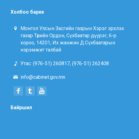
Холбоо барих
Монгол Улсын Засгийн газрын Хэрэг эрхлэх
газар Төрийн Ордон, Сүхбаатар дүүрэг, 6-р
хороо, 14201, Их жанжин Д.Сүхбаатарын
нэрэмжит талбай
Утас: (976-51) 260817, (976-51) 262408
info@cabinet.gov.mn
Байршил