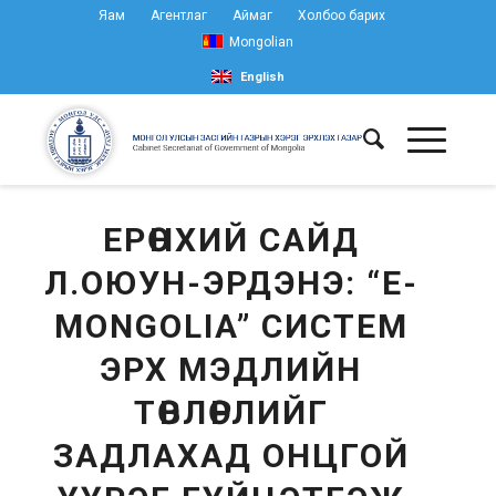
Яам
Агентлаг
Аймаг
Холбоо барих
Mongolian
English
ЕРӨНХИЙ САЙД
Л.ОЮУН-ЭРДЭНЭ: “E-
MONGOLIA” СИСТЕМ
ЭРХ МЭДЛИЙН
ТӨВЛӨРЛИЙГ
ЗАДЛАХАД ОНЦГОЙ