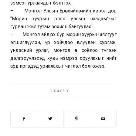
зэмсэг урлаачдыг бэлтгэх,
– Монгол Улсын Ерөнхийлөгчийн ивээл дор
“Морин хуурын олон улсын наадам”-ыг
гурван жил тутам зохион байгуулах.
– Монгол айл өрх бүр морин хуурын аялгууг
эгшиглүүлэн, үр хойчдоо өвлүүлэн сургаж,
үндэсний урлаг, монгол өв соёлоо түгээн
дэлгэрүүлэхэд хувь нэмрээ оруулахыг нийт
ард иргэдэд уриалахыг чиглэл болгожээ.
/
2024-02-01