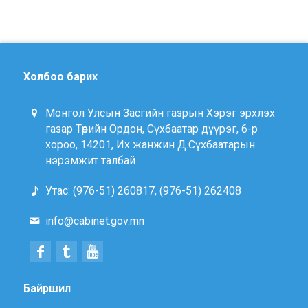
Холбоо барих
Монгол Улсын Засгийн газрын Хэрэг эрхлэх
газар Төрийн Ордон, Сүхбаатар дүүрэг, 6-р
хороо, 14201, Их жанжин Д.Сүхбаатарын
нэрэмжит талбай
Утас: (976-51) 260817, (976-51) 262408
info@cabinet.gov.mn
Байршил