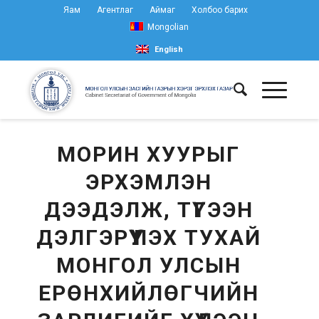
Яам
Агентлаг
Аймаг
Холбоо барих
Mongolian
English
МОРИН ХУУРЫГ
ЭРХЭМЛЭН
ДЭЭДЭЛЖ, ТҮГЭЭН
ДЭЛГЭРҮҮЛЭХ ТУХАЙ
МОНГОЛ УЛСЫН
ЕРӨНХИЙЛӨГЧИЙН