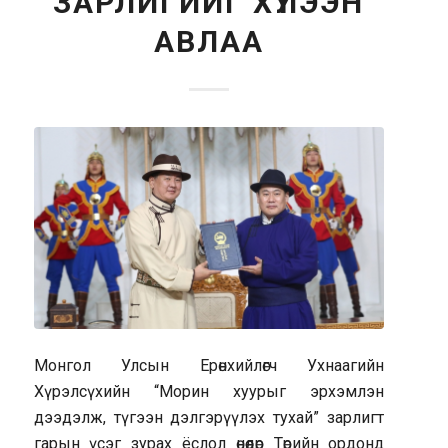
ЗАРЛИГИЙГ ХҮЛЭЭН
АВЛАА
Монгол Улсын Ерөнхийлөгч Ухнаагийн
Хүрэлсүхийн “Морин хуурыг эрхэмлэн
дээдэлж, түгээн дэлгэрүүлэх тухай” зарлигт
гарын үсэг зурах ёслол өнөөдөр Төрийн ордонд