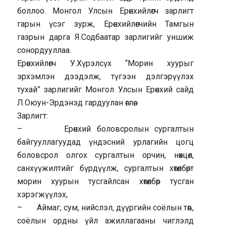
боллоо. Монгол Улсын Ерөнхийлөгч зарлигт
гарын үсэг зурж, Ерөнхийлөгчийн Тамгын
газрын дарга Я.Содбаатар зарлигийг уншиж
сонордууллаа.
Ерөнхийлөгч У.Хүрэлсүх “Морин хуурыг
эрхэмлэн дээдэлж, түгээн дэлгэрүүлэх
тухай” зарлигийг Монгол Улсын Ерөнхий сайд
Л.Оюун-Эрдэнэд гардуулан өглөө.
Зарлигт:
– Ерөнхий боловсролын сургалтын
байгууллагуудад үндэсний урлагийн цогц
боловсрол олгох сургалтын орчин, нөхцөл,
санхүүжилтийг бүрдүүлж, сургалтын хөтөлбөрт
морин хуурын тусгайлсан хөтөлбөр тусган
хэрэгжүүлэх,
– Аймаг, сум, нийслэл, дүүргийн соёлын төв,
соёлын ордны үйл ажиллагааны чиглэлд