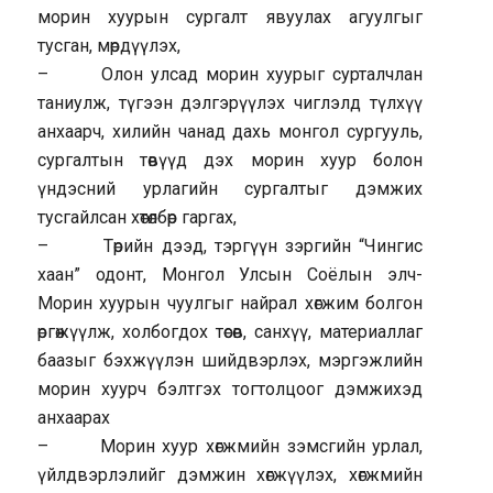
морин хуурын сургалт явуулах агуулгыг
тусган, мөрдүүлэх,
– Олон улсад морин хуурыг сурталчлан
таниулж, түгээн дэлгэрүүлэх чиглэлд түлхүү
анхаарч, хилийн чанад дахь монгол сургууль,
сургалтын төвүүд дэх морин хуур болон
үндэсний урлагийн сургалтыг дэмжих
тусгайлсан хөтөлбөр гаргах,
– Төрийн дээд, тэргүүн зэргийн “Чингис
хаан” одонт, Монгол Улсын Соёлын элч-
Морин хуурын чуулгыг найрал хөгжим болгон
өргөжүүлж, холбогдох төсөв, санхүү, материаллаг
баазыг бэхжүүлэн шийдвэрлэх, мэргэжлийн
морин хуурч бэлтгэх тогтолцоог дэмжихэд
анхаарах
– Морин хуур хөгжмийн зэмсгийн урлал,
үйлдвэрлэлийг дэмжин хөгжүүлэх, хөгжмийн