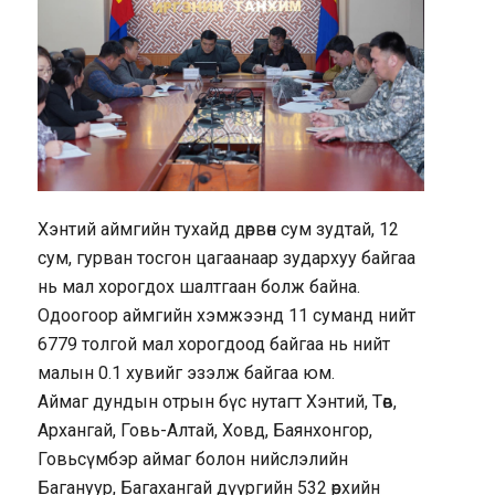
Хэнтий аймгийн тухайд дөрвөн сум зудтай, 12
сум, гурван тосгон цагаанаар зудархуу байгаа
нь мал хорогдох шалтгаан болж байна.
Одоогоор аймгийн хэмжээнд 11 суманд нийт
6779 толгой мал хорогдоод байгаа нь нийт
малын 0.1 хувийг эзэлж байгаа юм.
Аймаг дундын отрын бүс нутагт Хэнтий, Төв,
Архангай, Говь-Алтай, Ховд, Баянхонгор,
Говьсүмбэр аймаг болон нийслэлийн
Багануур, Багахангай дүүргийн 532 өрхийн