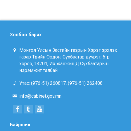
Холбоо барих
Монгол Улсын Засгийн газрын Хэрэг эрхлэх
газар Төрийн Ордон, Сүхбаатар дүүрэг, 6-р
хороо, 14201, Их жанжин Д.Сүхбаатарын
нэрэмжит талбай
Утас: (976-51) 260817, (976-51) 262408
info@cabinet.gov.mn
Байршил