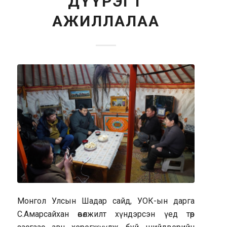
ДҮҮРЭГТ
АЖИЛЛАЛАА
Монгол Улсын Шадар сайд, УОК-ын дарга
С.Амарсайхан өвөлжилт хүндэрсэн үед төр