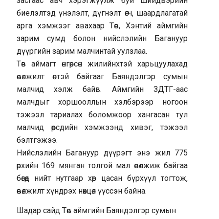
засгаас авч хэрэгжүүлж буй шийдвэрийн
биелэлтэд үнэлэлт, дүгнэлт өгч, шаардлагатай
арга хэмжээг авахаар Төв, Хэнтий аймгийн
зарим сумд болон нийслэлийн Багануур
дүүргийн зарим малчинтай уулзлаа.
Төв аймагт өнгөрсөн жилийнхтэй харьцуулахад
өвөлжилт өнтэй байгааг Баяндэлгэр сумын
малчид хэлж байв. Аймгийн ЗДТГ-аас
малчдыг хоршооллын хэлбэрээр ногоон
тэжээл тариалах боломжоор хангасан тул
малчид өөрсдийн хэмжээнд хивэг, тэжээл
бэлтгэжээ.
Нийслэлийн Багануур дүүрэгт энэ жил 775
өрхийн 169 мянган толгой мал өвөлжиж байгаа
бөгөөд нийт нутгаар хөр цасан бүрхүүл тогтож,
өвөлжилт хүндрэх нөхцөл үүссэн байна.
Шадар сайд Төв аймгийн Баяндэлгэр сумын