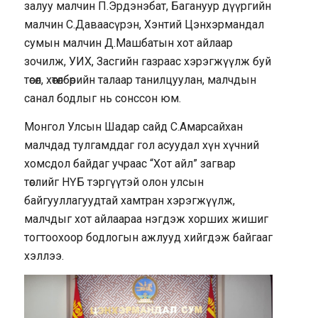
залуу малчин П.Эрдэнэбат, Багануур дүүргийн
малчин С.Даваасүрэн, Хэнтий Цэнхэрмандал
сумын малчин Д.Машбатын хот айлаар
зочилж, УИХ, Засгийн газраас хэрэгжүүлж буй
төсөл, хөтөлбөрийн талаар танилцуулан, малчдын
санал бодлыг нь сонссон юм.
Монгол Улсын Шадар сайд С.Амарсайхан
малчдад тулгамддаг гол асуудал хүн хүчний
хомсдол байдаг учраас “Хот айл” загвар
төслийг НҮБ тэргүүтэй олон улсын
байгууллагуудтай хамтран хэрэгжүүлж,
малчдыг хот айлаараа нэгдэж хорших жишиг
тогтоохоор бодлогын ажлууд хийгдэж байгааг
хэллээ.