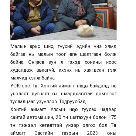
Малын арьс шир, түүхий эдийн үнэ хямд
байгаа нь малын тоог өсгөх шалтгаан болж
байна. Өнгөрсөн зун л гэхэд хонины ноос
худалдаж аваагүй, ихэнх нь хаягдсан гэж
малчид хэлж байна.
УОК-оос Төв, Хэнтий аймагт нөхцөл байдалд нь
үнэлэлт дүгнэлт өгч, шаардлагатай дэмжлэг
туслалцааг үзүүллээ. Тодруулбал,
Хэнтий аймагт Улсын нөөцөөс туулах чадвар
сайтай автомашин, 20 тн шатахуун болон 175
тн тэжээл хөнгөлөлттэй үнээр олгох бол Төв
аймагт Засгийн газрын 2023 оны