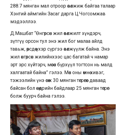
288.7 мянган мал отроор өвөлжиж байгаа талаар
Хэнтий аймгийн Засаг дарга Ц.Чогсомжав
мэдээллээ.
Д.Машбат “Өнгөрсөн жил өвөлжилт хүндэрч,
зүтгүү орсон тул энэ жил бог малаа айлд
тавьж, өөрсдөө үхэр сүргээ өвөлжүүлж байна. Энэ
жил өнгөрсөн жилийнхээс цас багатай ч намар
эрт эрс хүйтэрч, мөсөн бүрхүүл тогтсон нь малд
халгаатай байна” гэлээ. Мөн оны өмнө хивэг,
тэжээлийн үнэ өсөж 30 мянган төгрөгөөс даваад
байсан бол өнөөдрийн байдлаар 25 мянган төгрөг
болж буурч байна гэлээ.