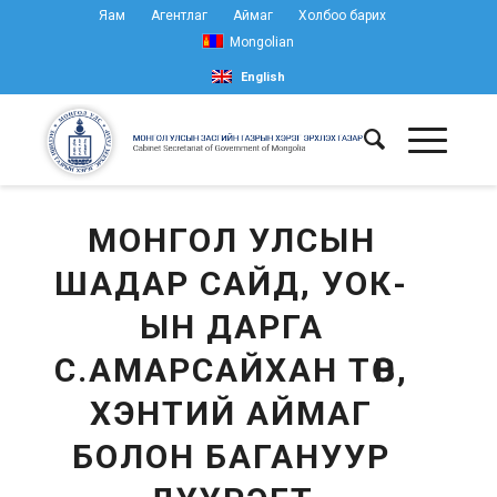
Яам
Агентлаг
Аймаг
Холбоо барих
Mongolian
English
МОНГОЛ УЛСЫН
ШАДАР САЙД, УОК-
ЫН ДАРГА
С.АМАРСАЙХАН ТӨВ,
ХЭНТИЙ АЙМАГ
БОЛОН БАГАНУУР