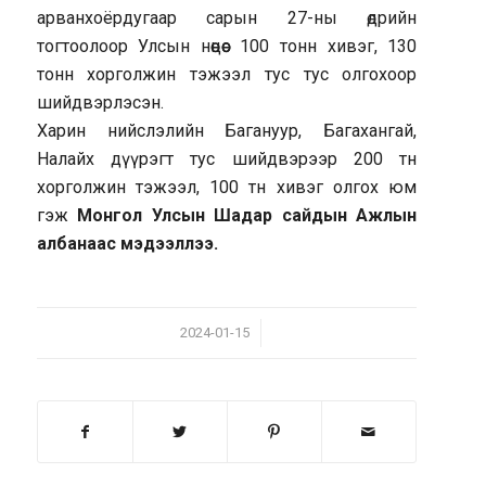
арванхоёрдугаар сарын 27-ны өдрийн
тогтоолоор Улсын нөөцөөс 100 тонн хивэг, 130
тонн хорголжин тэжээл тус тус олгохоор
шийдвэрлэсэн.
Харин нийслэлийн Багануур, Багахангай,
Налайх дүүрэгт тус шийдвэрээр 200 тн
хорголжин тэжээл, 100 тн хивэг олгох юм
гэж
Монгол Улсын Шадар сайдын Ажлын
албанаас мэдээллээ.
/
2024-01-15