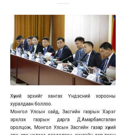
Хүний эрхийг хангах Үндэсний хорооны
хуралдаан боллоо.
Монгол Улсын сайд, Засгийн газрын Хэрэг
эрхлэх газрын дарга Д.Амарбаясгалан
оролцож, Монгол Улсын Засгийн газар хүний