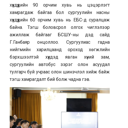
хүүхдүүдийн 90 орчим хувь нь цэцэрлэгт
хамрагдаж байгаа бол сургуулийн насны
хүүхдүүдийн 60 орчим хувь нь ЕБС-д суралцаж
байна. Тэгш боловсрол олгох чиглэлээр
ажиллаж байгааг БСШУ-ны дэд сайд
Г.Ганбаяр онцоллоо. Сургуулиас гадна
нийгмийн харилцаанд ороход хөгжлийн
бэрхшээлтэй хүүхдэд явган хүний зам,
сургуулийн автобус зэрэг олон асуудал
тулгарч буй учраас олон шинэчлэл хийж байж
тэгш хамрагдалт бий болж чадна гэв.