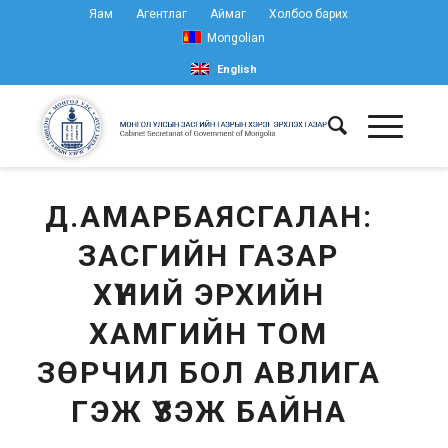
Яам
Агентлаг
Аймаг
Холбоо барих
Mongolian
English
Д.АМАРБАЯСГАЛАН:
ЗАСГИЙН ГАЗАР
ХҮНИЙ ЭРХИЙН
ХАМГИЙН ТОМ
ЗӨРЧИЛ БОЛ АВЛИГА
ГЭЖ ҮЗЭЖ БАЙНА