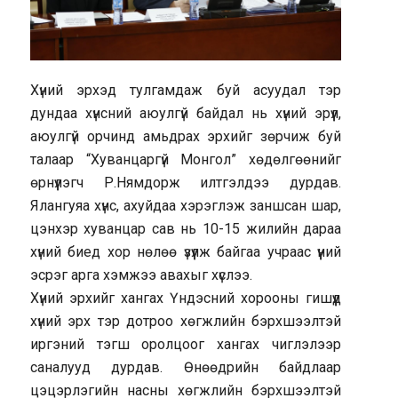
Хүний эрхэд тулгамдаж буй асуудал тэр
дундаа хүнсний аюулгүй байдал нь хүний эрүүл,
аюулгүй орчинд амьдрах эрхийг зөрчиж буй
талаар “Хуванцаргүй Монгол” хөдөлгөөнийг
өрнүүлэгч Р.Нямдорж илтгэлдээ дурдав.
Ялангуяа хүнс, ахуйдаа хэрэглэж заншсан шар,
цэнхэр хуванцар сав нь 10-15 жилийн дараа
хүний биед хор нөлөө үзүүлж байгаа учраас үүний
эсрэг арга хэмжээ авахыг хүслээ.
Хүний эрхийг хангах Үндэсний хорооны гишүүд
хүний эрх тэр дотроо хөгжлийн бэрхшээлтэй
иргэний тэгш оролцоог хангах чиглэлээр
саналууд дурдав. Өнөөдрийн байдлаар
цэцэрлэгийн насны хөгжлийн бэрхшээлтэй