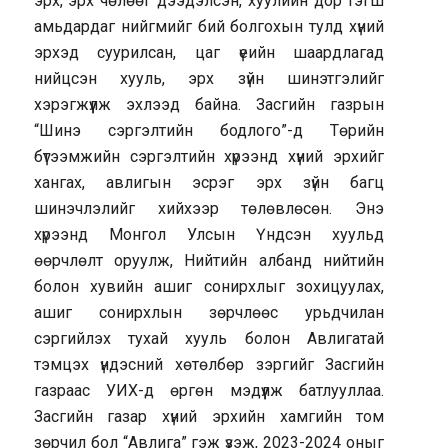
эрх, эрх чөлөөг дээдэлсэн, хуулийн дор тэгш
амьдардаг нийгмийг бий болгохын тулд хүний
эрхэд суурилсан, цаг үеийн шаардлагад
нийцсэн хууль, эрх зүйн шинэтгэлийг
хэрэгжүүлж эхлээд байна. Засгийн газрын
“Шинэ сэргэлтийн бодлого”-д Төрийн
бүтээмжийн сэргэлтийн хүрээнд хүний эрхийг
хангах, авлигын эсрэг эрх зүйн багц
шинэчлэлийг хийхээр төлөвлөсөн. Энэ
хүрээнд Монгол Улсын Үндсэн хуульд
өөрчлөлт оруулж, Нийтийн албанд нийтийн
болон хувийн ашиг сонирхлыг зохицуулах,
ашиг сонирхлын зөрчлөөс урьдчилан
сэргийлэх тухай хууль болон Авлигатай
тэмцэх үндэсний хөтөлбөр зэргийг Засгийн
газраас УИХ-д өргөн мэдүүлж батлууллаа.
Засгийн газар хүний эрхийн хамгийн том
зөрчил бол “Авлига” гэж үзэж, 2023-2024 оныг