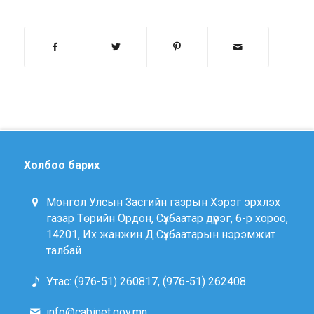
Холбоо барих
Монгол Улсын Засгийн газрын Хэрэг эрхлэх
газар Төрийн Ордон, Сүхбаатар дүүрэг, 6-р хороо,
14201, Их жанжин Д.Сүхбаатарын нэрэмжит
талбай
Утас: (976-51) 260817, (976-51) 262408
info@cabinet.gov.mn