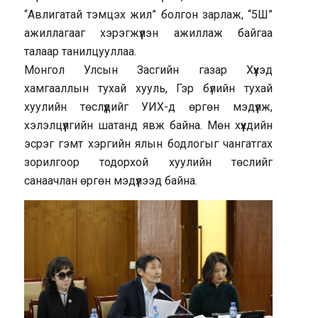
“Авлигатай тэмцэх жил” болгон зарлаж, “5Ш”
ажиллагааг хэрэгжүүлэн ажиллаж байгаа
талаар танилцууллаа.
Монгол Улсын Засгийн газар Хүүхэд
хамгааллын тухай хууль, Гэр бүлийн тухай
хуулийн төслүүдийг УИХ-д өргөн мэдүүлж,
хэлэлцүүлгийн шатанд явж байна. Мөн хүүхдийн
эсрэг гэмт хэргийн ялын бодлогыг чангатгах
зорилгоор тодорхой хуулийн төслийг
санаачлан өргөн мэдүүлээд байна.