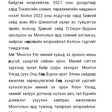
байдгаа илэрхийлэв. 2021 оны долдугаар
сард Токиогийн олимп, паралимпийн наадмын
нээлт болон 2022 оны есдүгээр сард Ерөнхий
сайд асан Абэ Шинзотой салах ёс гүйцэтгэх
төрийн ёслолд Ерөнхий сайд Л.Оюун-Эрдэнэ
оролцсон нь Монголын ард түмний элгэмсүү,
найрсаг нөхөрлөлийн илэрхийлэл болсон гэдгийг
тэмдэглэв.
Мөн “Монгол Улс миний хувьд эх орноос минь
өөрцгүй, хүндтэй сайхан орон. Миний сэтгэл
зүрхэнд чухал байр суурь эзэлдэг. Монгол
Улсад суух Онц бөгөөд Бүрэн эрхт Элчин сайдаар
ажиллах хариуцлагатай бөгөөд хүндтэй үүргийг
хүлээлгэсэн миний эх орон Япон Улсад,
намайг халуун дотноор хүлээн авч, тал бүрийн
дэмжлэг үзүүлэн хамтран ажилласан
Монголын ард түмэнд талархал илэрхийлье.