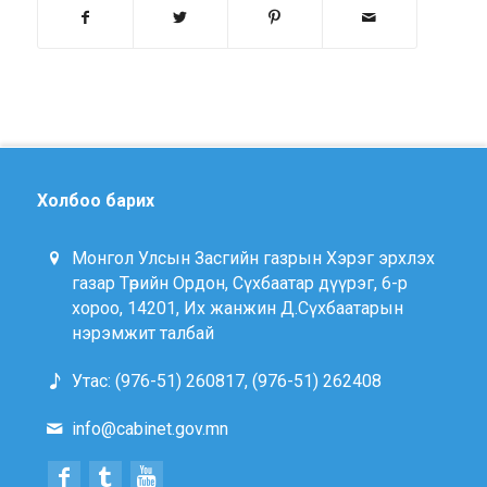
Холбоо барих
Монгол Улсын Засгийн газрын Хэрэг эрхлэх
газар Төрийн Ордон, Сүхбаатар дүүрэг, 6-р
хороо, 14201, Их жанжин Д.Сүхбаатарын
нэрэмжит талбай
Утас: (976-51) 260817, (976-51) 262408
info@cabinet.gov.mn