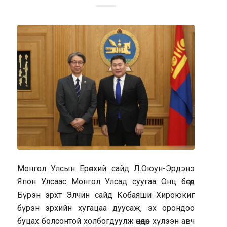
Монгол Улсын Ерөнхий сайд Л.Оюун-Эрдэнэ
Япон Улсаас Монгол Улсад суугаа Онц бөгөөд
Бүрэн эрхт Элчин сайд Кобаяши Хироюкиг
бүрэн эрхийн хугацаа дуусаж, эх орондоо
буцах болсонтой холбогдуулж өнөөдөр хүлээн авч