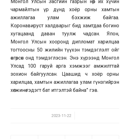
Монгол Улсын Засгийн газрын нөр их хүчин
чармайлтын үр дүнд хоёр орны хамтын
ажиллагаа улам бэхжиж байгаа.
Коронавируст халдварыг бид хамтдаа богино
хугацаанд даван туулж чадсан. Япон,
Монгол Улсын хооронд дипломат харилцаа
тогтоосны 50 жилийн түүхэн тэмдэглэлт ойг
өнгөрсөн онд тэмдэглэсэн. Энэ хүрээнд Монгол
Улсад 100 гаруй арга хэмжээг амжилттай
зохион байгуулсан. Цаашид ч хоёр орны
харилцаа, хамтын ажиллагаа улам гүнзгийрэн
хөгжинө гэдэгт бат итгэлтэй байна” гэв.
/
2023-11-22