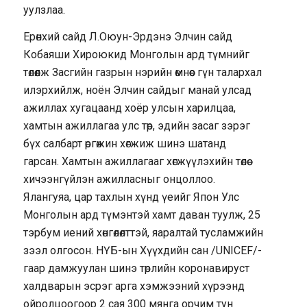
уулзлаа.
Ерөнхий сайд Л.Оюун-Эрдэнэ Элчин сайд
Кобаяши Хироюкид Монголын ард түмнийг
төлөөлж Засгийн газрын нэрийн өмнөөс гүн талархал
илэрхийлж, ноён Элчин сайдыг манай улсад
ажиллах хугацаанд хоёр улсын харилцаа,
хамтын ажиллагаа улс төр, эдийн засаг зэрэг
бүх салбарт өргөжин хөгжиж шинэ шатанд
гарсан. Хамтын ажиллагааг хөгжүүлэхийн төлөө
хичээнгүйлэн ажилласныг онцоллоо.
Ялангуяа, цар тахлын хүнд үеийг Япон Улс
Монголын ард түмэнтэй хамт даван туулж, 25
тэрбум иений хөнгөлөлттэй, яаралтай тусламжийн
зээл олгосон. НҮБ-ын Хүүхдийн сан /UNIСEF/-
гаар дамжуулан шинэ төрлийн коронавируст
халдварын эсрэг арга хэмжээний хүрээнд
ойролцоогоор 2 сая 300 мянга орчим тун