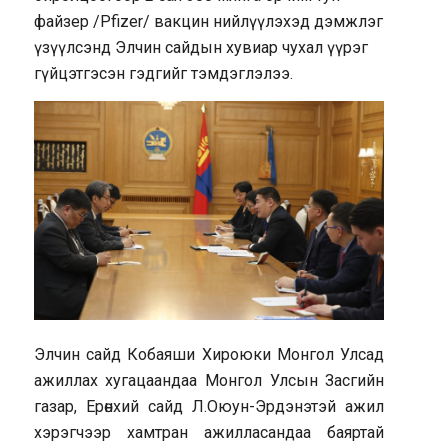
файзер /Pfizer/ вакцин нийлүүлэхэд дэмжлэг
үзүүлсэнд Элчин сайдын хувиар чухал үүрэг
гүйцэтгэсэн гэдгийг тэмдэглэлээ.
Элчин сайд Кобаяши Хироюки Монгол Улсад
ажиллах хугацаандаа Монгол Улсын Засгийн
газар, Ерөнхий сайд Л.Оюун-Эрдэнэтэй ажил
хэрэгчээр хамтран ажилласандаа баяртай