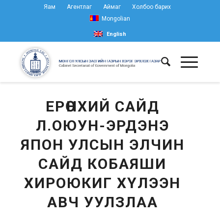
Яам
Агентлаг
Аймаг
Холбоо барих
Mongolian
English
ЕРӨНХИЙ САЙД
Л.ОЮУН-ЭРДЭНЭ
ЯПОН УЛСЫН ЭЛЧИН
САЙД КОБАЯШИ
ХИРОЮКИГ ХҮЛЭЭН
АВЧ УУЛЗЛАА