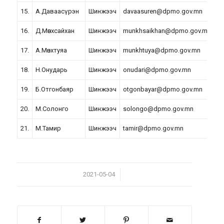
15.
А.Даваасүрэн
Шинжээч
davaasuren@dpmo.gov.mn
16.
Д.Мөнхсайхан
Шинжээч
munkhsaikhan@dpmo.gov.mn
2
17.
А.Мөнхтуяа
Шинжээч
munkhtuya@dpmo.gov.mn
18.
Н.Онударь
Шинжээч
onudari@dpmo.gov.mn
19.
Б.Отгонбаяр
Шинжээч
otgonbayar@dpmo.gov.mn
20.
М.Солонго
Шинжээч
solongo@dpmo.gov.mn
2
21.
М.Тамир
Шинжээч
tamir@dpmo.gov.mn
/
2021-05-04