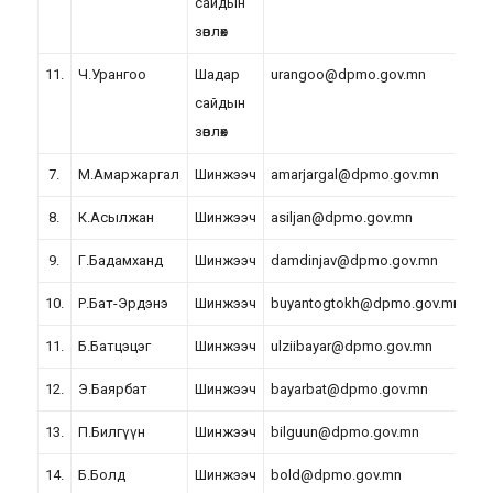
сайдын
зөвлөх
11.
Ч.Урангоо
Шадар
urangoo@dpmo.gov.mn
сайдын
зөвлөх
7.
М.Амаржаргал
Шинжээч
amarjargal@dpmo.gov.mn
8.
К.Асылжан
Шинжээч
asiljan@dpmo.gov.mn
2
9.
Г.Бадамханд
Шинжээч
damdinjav@dpmo.gov.mn
10.
Р.Бат-Эрдэнэ
Шинжээч
buyantogtokh@dpmo.gov.mn
11.
Б.Батцэцэг
Шинжээч
ulziibayar@dpmo.gov.mn
12.
Э.Баярбат
Шинжээч
bayarbat@dpmo.gov.mn
13.
П.Билгүүн
Шинжээч
bilguun@dpmo.gov.mn
14.
Б.Болд
Шинжээч
bold@dpmo.gov.mn