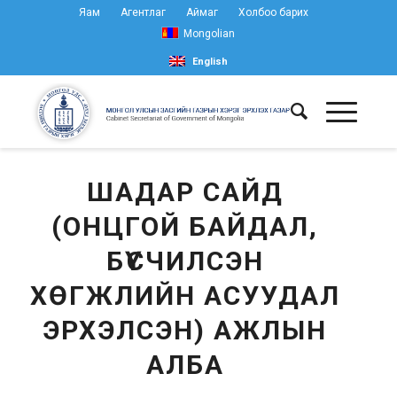
Яам
Агентлаг
Аймаг
Холбоо барих
Mongolian
English
ШАДАР САЙД
(ОНЦГОЙ БАЙДАЛ,
БҮСЧИЛСЭН
ХӨГЖЛИЙН АСУУДАЛ
ЭРХЭЛСЭН) АЖЛЫН
АЛБА