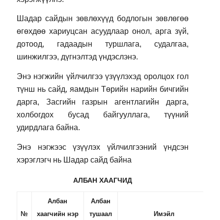
Шадар сайдын зөвлөхүүд бодлогын зөвлөгөө
өгөхдөө хариуцсан асуудлаар онол, арга зүй,
дотоод, гадаадын туршлага, судалгаа,
шинжилгээ, дүгнэлтэд үндэслэнэ.
Энэ нэгжийн үйлчилгээ үзүүлэхэд оролцох гол
түнш нь сайд, яамдын Төрийн нарийн бичгийн
дарга, Засгийн газрын агентлагийн дарга,
холбогдох бусад байгууллага, түүний
удирдлага байна.
Энэ нэгжээс үзүүлэх үйлчилгээний үндсэн
хэрэглэгч нь Шадар сайд байна
АЛБАН ХААГЧИД
Албан
Албан
№
хаагчийн нэр
тушаал
Имэйл