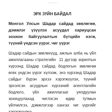
ЭРХ ЗҮЙН БАЙДАЛ
Монгол Улсын Шадар сайдад зөвлөгөө,
дэмжлэг үзүүлэх асуудал хариуцсан
зохион байгуулалтын бүтцийн нэгж,
түүний үндсэн үүрэг, чиг үүрэг
Шадар сайдын зөвлөхүүд, ажлын алба нь үйл
ажиллагааны стратегийн 11 дүгээр зорилтын
хүрээнд Шадар сайдад бодлогын зөвлөгөө
өгөх үндсэн үүрэг хүлээж, энэ хүрээнд Шадар
сайдыг бүрэн эрхээ хэрэгжүүлэх, түүний
эрхэлсэн асуудлын хүрээний агентлагийн
бодлого, үйл ажиллагааг уялдуулан
зохицуулахад чиглэсэн өдөр тутмын
үйлчилгээ, дэмжлэгээр хангах чиг үүргийг
хэрэгжүүлнэ.