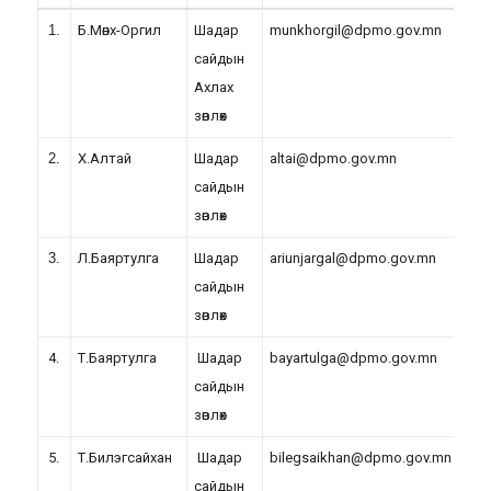
1.
Б.Мөнх-Оргил
Шадар
munkhorgil@dpmo.gov.mn
сайдын
Ахлах
зөвлөх
2.
Х.Алтай
Шадар
altai@dpmo.gov.mn
сайдын
зөвлөх
3.
Л.Баяртулга
Шадар
ariunjargal@dpmo.gov.mn
сайдын
зөвлөх
4.
Т.Баяртулга
Шадар
bayartulga@dpmo.gov.mn
сайдын
зөвлөх
5.
Т.Билэгсайхан
Шадар
bilegsaikhan@dpmo.gov.mn
сайдын