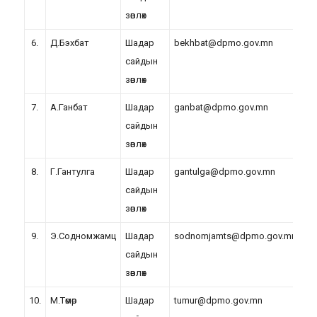
зөвлөх
6.
Д.Бэхбат
Шадар
bekhbat@dpmo.gov.mn
сайдын
зөвлөх
7.
А.Ганбат
Шадар
ganbat@dpmo.gov.mn
сайдын
зөвлөх
8.
Г.Гантулга
Шадар
gantulga@dpmo.gov.mn
сайдын
зөвлөх
9.
Э.Содномжамц
Шадар
sodnomjamts@dpmo.gov.mn
сайдын
зөвлөх
10.
М.Төмөр
Шадар
tumur@dpmo.gov.mn