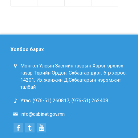
Холбоо барих
Монгол Улсын Засгийн газрын Хэрэг эрхлэх
газар Төрийн Ордон, Сүхбаатар дүүрэг, 6-р хороо,
14201, Их жанжин Д.Сүхбаатарын нэрэмжит
талбай
Утас: (976-51) 260817, (976-51) 262408
info@cabinet.gov.mn