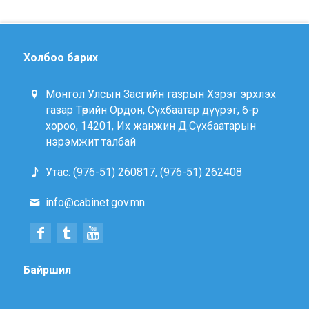
Холбоо барих
Монгол Улсын Засгийн газрын Хэрэг эрхлэх
газар Төрийн Ордон, Сүхбаатар дүүрэг, 6-р
хороо, 14201, Их жанжин Д.Сүхбаатарын
нэрэмжит талбай
Утас: (976-51) 260817, (976-51) 262408
info@cabinet.gov.mn
Байршил