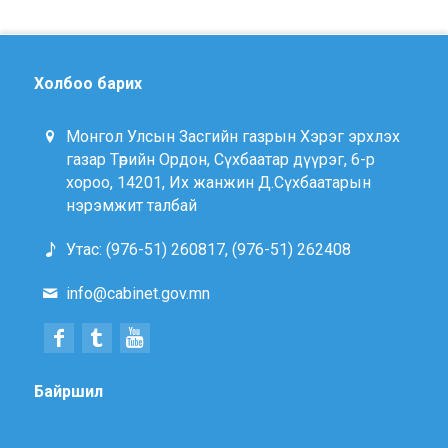
Холбоо барих
Монгол Улсын Засгийн газрын Хэрэг эрхлэх
газар Төрийн Ордон, Сүхбаатар дүүрэг, 6-р
хороо, 14201, Их жанжин Д.Сүхбаатарын
нэрэмжит талбай
Утас: (976-51) 260817, (976-51) 262408
info@cabinet.gov.mn
Байршил