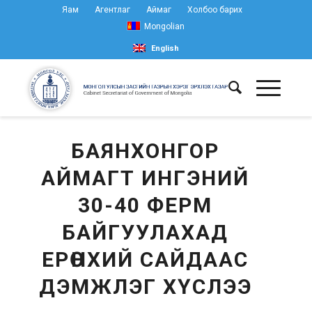
Яам
Агентлаг
Аймаг
Холбоо барих
Mongolian
English
БАЯНХОНГОР
АЙМАГТ ИНГЭНИЙ
30-40 ФЕРМ
БАЙГУУЛАХАД
ЕРӨНХИЙ САЙДААС
ДЭМЖЛЭГ ХҮСЛЭЭ