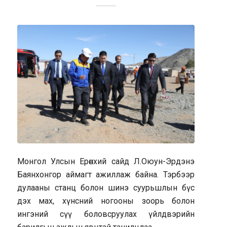
Монгол Улсын Ерөнхий сайд Л.Оюун-Эрдэнэ
Баянхонгор аймагт ажиллаж байна. Тэрбээр
дулааны станц болон шинэ суурьшлын бүс
дэх мах, хүнсний ногооны зоорь болон
ингэний сүү боловсруулах үйлдвэрийн