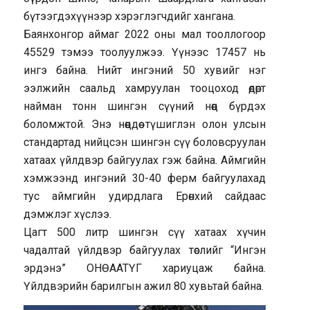
бүтээгдэхүүнээр хэрэглэгчдийг хангана.
Баянхонгор аймаг 2022 оны мал тооллогоор
45529 тэмээ тоолуулжээ. Үүнээс 17457 нь
ингэ байна. Нийт ингэний 50 хувийг нэг
ээлжийн саальд хамруулан тооцоход өдөрт
найман тонн шингэн сүүний нөөц бүрдэх
боломжтой. Энэ нөөцдөө түшиглэн олон улсын
стандартад нийцсэн шингэн сүү боловсруулан
хатаах үйлдвэр байгуулах гэж байна. Аймгийн
хэмжээнд ингэний 30-40 ферм байгуулахад
тус аймгийн удирдлага Ерөнхий сайдаас
дэмжлэг хүслээ.
Цагт 500 литр шингэн сүү хатаах хүчин
чадалтай үйлдвэр байгуулах төслийг “Ингэн
эрдэнэ” ОНӨААТҮГ хариуцаж байна.
Үйлдвэрийн барилгын ажил 80 хувьтай байна.