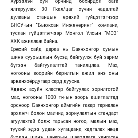
Хүрээлэн буй орчинд бохирдол бага
ялгаруулах 30 Гкал/цаг хүчин чадалтай
дулааны станцын ерөнхий гүйцэтгэгчээр
БНСУ-ын “Бьюксан Инженеринг” компани,
туслан гүйцэтгэгчээр Монгол Улсын “МЭЗ”
ХХК ажиллаж байна.
Ерөнхий сайд дараа нь Баянхонгор сумын
шинэ суурьшлын бүсэд байгуулж буй зарим
бүтээн байгуулалттай танилцлаа. Мах,
ногооны зоорийн барилгын ажил энэ оны
арванхоёрдугаар сард дуусна.
Хөдөө аж ахуйн кластер байгуулах зорилготой
мах, ногооны 1000 тн-ын зоорь ашиглалтад
орсноор Баянхонгор аймгийн газар тариалан
эрхлэгч болон малчид зориулалтын стандарт
агуулахтай болж тарьсан ногоо, малын мах,
түүхий эдээ удаан хугацаанд хадгалах нөхцөл
бүрдэн шинэ, чанарын шаардлага хангасан