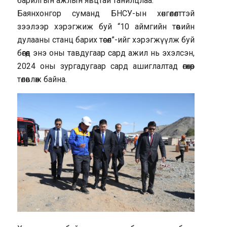
барилгын ажлын явцтай танилцлаа.
Баянхонгор суманд БНСУ-ын хөнгөлөлттэй
зээлээр хэрэгжиж буй “10 аймгийн төвийн
дулааны станц барих төсөл”-ийг хэрэгжүүлж буй
бөгөөд энэ оны тавдугаар сард ажил нь эхэлсэн,
2024 оны зургадугаар сард ашиглалтад өгөхөөр
төлөвлөж байна.