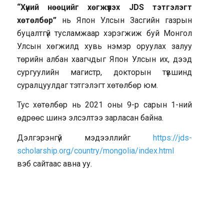
“Хүний нөөцийг хөгжүүлэх JDS тэтгэлэгт
хөтөлбөр”
нь Япон Улсын Засгийн газрын
буцалтгүй тусламжаар хэрэгжиж буй Монгол
Улсын хөгжилд хувь нэмэр оруулах залуу
төрийн албан хаагчдыг Япон Улсын их, дээд
сургуулийн магистр, докторын түвшинд
суралцуулдаг тэтгэлэгт хөтөлбөр юм.
Тус хөтөлбөр нь 2021 оны 9-р сарын 1-ний
өдрөөс шинэ элсэлтээ зарласан байна.
Дэлгэрэнгүй мэдээллийг
https://jds-
scholarship.org/country/mongolia/index.html
вэб сайтаас авна уу.