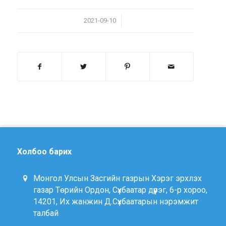
/
2021-09-10
Холбоо барих
Монгол Улсын Засгийн газрын Хэрэг эрхлэх
газар Төрийн Ордон, Сүхбаатар дүүрэг, 6-р хороо,
14201, Их жанжин Д.Сүхбаатарын нэрэмжит
талбай