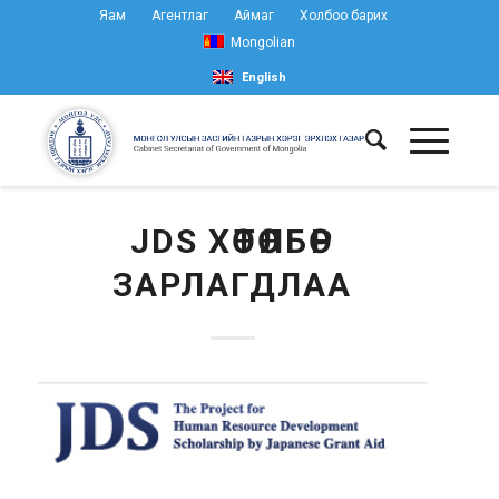
Яам
Агентлаг
Аймаг
Холбоо барих
Mongolian
English
JDS ХӨТӨЛБӨР
ЗАРЛАГДЛАА