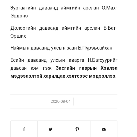
Зургаагийн даваанд аймгийн арслан О.Мөнх-
Эрдэнэ
Долоогийн даваанд аймгийн арслан Б.Бат-
Орших
Наймын даваанд улсын заан Б.Пүрэвсайхан
Есийн даваанд улсын аварга Н.Батсуурийг
давсан юм гэж
Засгийн газрын Хэвлэл
мэдээлэлтэй харилцах хэлтсээс мэдээллээ.
/
2020-08-04