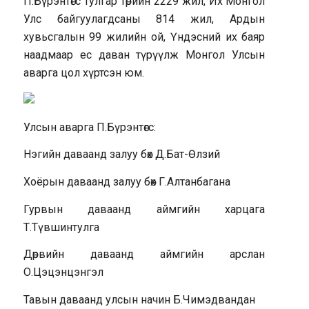
П.Бүрэнтөгс Тулгар төрийн 2229 жил, Их Монгол
Улс байгуулагдсаны 814 жил, Ардын
хувьсгалын 99 жилийн ой, Үндэсний их баяр
наадмаар ес даван түрүүлж Монгол Улсын
аварга цол хүртсэн юм.
Улсын аварга П.Бүрэнтөгс:
Нэгийн даваанд залуу бөх Д.Бат-Өлзий
Хоёрын даваанд залуу бөх Г.Алтанбагана
Гурвын даваанд аймгийн харцага
Т.Түвшинтулга
Дөрвийн даваанд аймгийн арслан
О.Цэцэнцэнгэл
Тавын даваанд улсын начин Б.Чимэдвандан