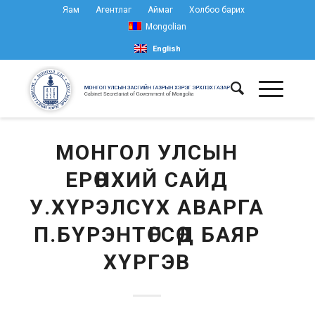
Яам
Агентлаг
Аймаг
Холбоо барих
Mongolian
English
МОНГОЛ УЛСЫН
ЕРӨНХИЙ САЙД
У.ХҮРЭЛСҮХ АВАРГА
П.БҮРЭНТӨГСӨД БАЯР
ХҮРГЭВ