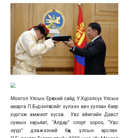
Монгол Улсын Ерөнхий сайд У.Хүрэлсүх Улсын
аварга П.Бүрэнтөгсийг хүлээн авч уулзан баяр
хүргэж амжилт хүсэв. Увс аймгийн Давст
сумын харьяат, “Алдар” спорт хороо, “Увс
нуур” дэвжээний бөх, улсын арслан