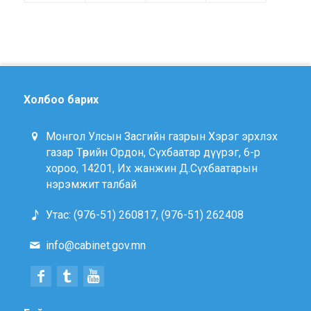
Холбоо барих
Монгол Улсын Засгийн газрын Хэрэг эрхлэх
газар Төрийн Ордон, Сүхбаатар дүүрэг, 6-р
хороо, 14201, Их жанжин Д.Сүхбаатарын
нэрэмжит талбай
Утас: (976-51) 260817, (976-51) 262408
info@cabinet.gov.mn