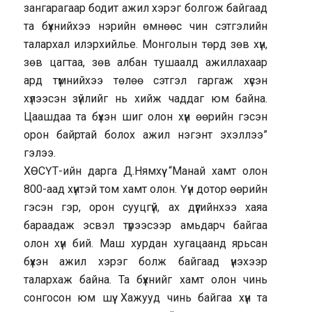
зангарагаар бодит ажил хэрэг болгож байгаад
та бүхнийхээ нэрийн өмнөөс чин сэтгэлийн
талархал илэрхийлье. Монголын төрд зөв хүн,
зөв цагтаа, зөв албан тушаалд ажиллахаар
ард түмнийхээ төлөө сэтгэл гаргаж хүсэн
хүлээсэн зүйлийг нь хийж чаддаг юм байна.
Цаашдаа та бүхэн шиг олон хүн өөрийн гэсэн
орон байртай болох ажил нэгэнт эхэллээ”
гэлээ.
ХӨСҮТ-ийн дарга Д.Нямхүү “Манай хамт олон
800-аад хүнтэй том хамт олон. Үүн дотор өөрийн
гэсэн гэр, орон сууцгүй, ах дүүгийнхээ хаяа
бараадаж эсвэл түрээсээр амьдарч байгаа
олон хүн бий. Маш хурдан хугацаанд ярьсан
бүхэн ажил хэрэг болж байгаад үнэхээр
талархаж байна. Та бүхнийг хамт олон чинь
сонгосон юм шүү. Хажууд чинь байгаа хүн та