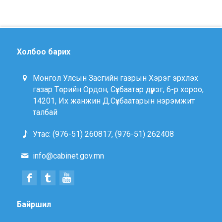
Холбоо барих
Монгол Улсын Засгийн газрын Хэрэг эрхлэх
газар Төрийн Ордон, Сүхбаатар дүүрэг, 6-р хороо,
14201, Их жанжин Д.Сүхбаатарын нэрэмжит
талбай
Утас: (976-51) 260817, (976-51) 262408
info@cabinet.gov.mn
Байршил