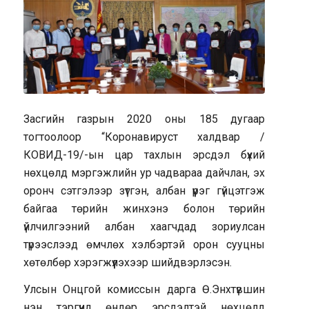
Засгийн газрын 2020 оны 185 дугаар
тогтоолоор “Коронавируст халдвар /
КОВИД-19/-ын цар тахлын эрсдэл бүхий
нөхцөлд мэргэжлийн ур чадвараа дайчлан, эх
оронч сэтгэлээр зүтгэн, албан үүрэг гүйцэтгэж
байгаа төрийн жинхэнэ болон төрийн
үйлчилгээний албан хаагчдад зориулсан
түрээслээд өмчлөх хэлбэртэй орон сууцны
хөтөлбөр хэрэгжүүлэхээр шийдвэрлэсэн.
Улсын Онцгой комиссын дарга Ө.Энхтүвшин
нэн тэргүүнд өндөр эрсдэлтэй нөхцөлд