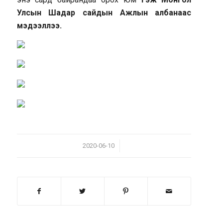
Улсын Шадар сайдын Ажлын албанаас
мэдээллээ.
/
2020-06-10