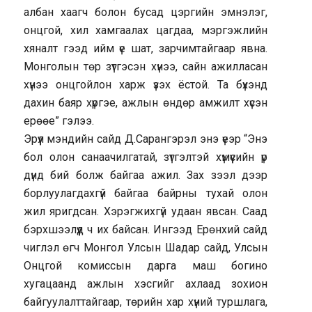
албан хаагч болон бусад цэргийн эмнэлэг,
онцгой, хил хамгаалах цагдаа, мэргэжлийн
хяналт гээд ийм үе шат, зарчимтайгаар явна.
Монголын төр зүтгэсэн хүнээ, сайн ажилласан
хүнээ онцгойлон харж үзэх ёстой. Та бүхэнд
дахин баяр хүргэе, ажлын өндөр амжилт хүсэн
ерөөе” гэлээ.
Эрүүл мэндийн сайд Д.Сарангэрэл энэ үеэр “Энэ
бол олон санаачилгатай, зүтгэлтэй хүмүүсийн үр
дүнд бий болж байгаа ажил. Зах зээл дээр
борлуулагдахгүй байгаа байрны тухай олон
жил яригдсан. Хэрэгжихгүй удаан явсан. Саад
бэрхшээлүүд ч их байсан. Ингээд Ерөнхий сайд
чиглэл өгч Монгол Улсын Шадар сайд, Улсын
Онцгой комиссын дарга маш богино
хугацаанд ажлын хэсгийг ахлаад зохион
байгуулалттайгаар, төрийн хар хүний туршлага,