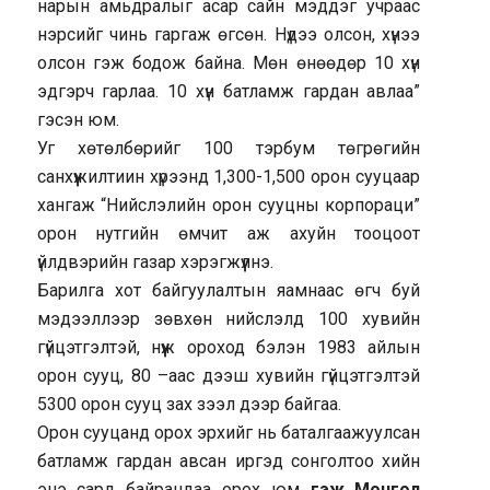
нарын амьдралыг асар сайн мэддэг учраас
нэрсийг чинь гаргаж өгсөн. Нүдээ олсон, хүнээ
олсон гэж бодож байна. Мөн өнөөдөр 10 хүн
эдгэрч гарлаа. 10 хүн батламж гардан авлаа”
гэсэн юм.
Уг хөтөлбөрийг 100 тэрбум төгрөгийн
санхүүжилтиин хүрээнд 1,300-1,500 орон сууцаар
хангаж “Нийслэлийн орон сууцны корпораци”
орон нутгийн өмчит аж ахуйн тооцоот
үйлдвэрийн газар хэрэгжүүлнэ.
Барилга хот байгуулалтын яамнаас өгч буй
мэдээллээр зөвхөн нийслэлд 100 хувийн
гүйцэтгэлтэй, нүүж ороход бэлэн 1983 айлын
орон сууц, 80 –аас дээш хувийн гүйцэтгэлтэй
5300 орон сууц зах зээл дээр байгаа.
Орон сууцанд орох эрхийг нь баталгаажуулсан
батламж гардан авсан иргэд сонголтоо хийн
энэ сард байрандаа орох юм
гэж Монгол