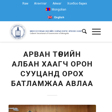
Яам
Агентлаг
Аймаг
Холбоо барих
Mongolian
English
АРВАН ТӨРИЙН
АЛБАН ХААГЧ ОРОН
СУУЦАНД ОРОХ
БАТЛАМЖАА АВЛАА